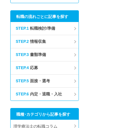
転職の流れごとに記事を探す
STEP.1
転職検討/準備
STEP.2
情報収集
STEP.3
書類準備
STEP.4
応募
STEP.5
面接・選考
STEP.6
内定・退職・入社
職種･カテゴリから記事を探す
理学療法士の転職コラム