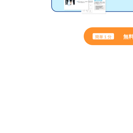
無
簡単１分