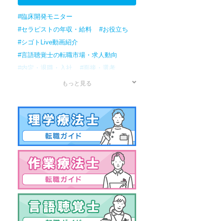
#臨床開発モニター
#セラピストの年収・給料
#お役立ち
#シゴトLive動画紹介
#言語聴覚士の転職市場・求人動向
#内定・退職・入社
#面接・選考
#応募
#書類準備
#転職検討/準備
もっと見る
#情報収集
#作業療法士の転職市場・求人動向
#理学療法士の転職市場・求人動向
#セラピストの転職市場・求人動向
#男性
#資格
#年収・給料
#病院
#アプリケーションスペシャリスト
#治験コーディネーター
#訪問リハビリ
#資格試験
#保育園
#クリニック
#転職ノウハウ
#女性の転職
#国家試験
#薬局