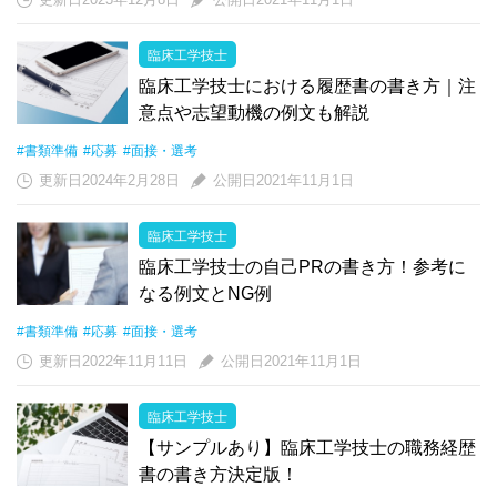
臨床工学技士
臨床工学技士における履歴書の書き方｜注
意点や志望動機の例文も解説
#書類準備
#応募
#面接・選考
更新日2024年2月28日
公開日2021年11月1日
臨床工学技士
臨床工学技士の自己PRの書き方！参考に
なる例文とNG例
#書類準備
#応募
#面接・選考
更新日2022年11月11日
公開日2021年11月1日
臨床工学技士
【サンプルあり】臨床工学技士の職務経歴
書の書き方決定版！