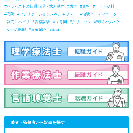
#セラピストの転職市場・求人動向
#男性
#資格
#年収・給料
#病院
#アプリケーションスペシャリスト
#治験コーディネーター
#訪問リハビリ
#資格試験
#保育園
#クリニック
#転職ノウハウ
#女性の転職
#国家試験
#薬局
著者・監修者から記事を探す