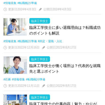
#情報収集
#転職検討/準備
更新日2024年4月3日
公開日2024年4月3日
臨床工学技士
臨床工学技士に多い退職理由は？転職成功
のポイントも解説
#情報収集
#転職検討/準備
#内定・退職・入社
更新日2022年12月16日
公開日2022年8月17日
臨床工学技士
臨床工学技士が働く場所は？代表的な就職
先と選ぶポイント
#応募
#情報収集
#転職検討/準備
更新日2022年11月11日
公開日2022年8月17日
臨床工学技士
臨床工学技士の仕事内容｜魅力・やりが