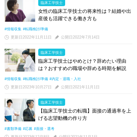
臨床工学技士
女性の臨床工学技士の将来性は？結婚や出
産後も活躍できる働き方も
#情報収集
#転職検討/準備
更新日2022年11月11日
公開日2022年7月14日
臨床工学技士
臨床工学技士はやめとけ？辞めたい理由
は？おすすめの職場や辞める時期を解説
#情報収集
#転職検討/準備
#内定・退職・入社
更新日2023年10月27日
公開日2021年11月1日
臨床工学技士
【臨床工学技士の転職】面接の通過率を上
げる志望動機の作り方
#書類準備
#応募
#面接・選考
更新日2023年12月8日
公開日2021年11月1日