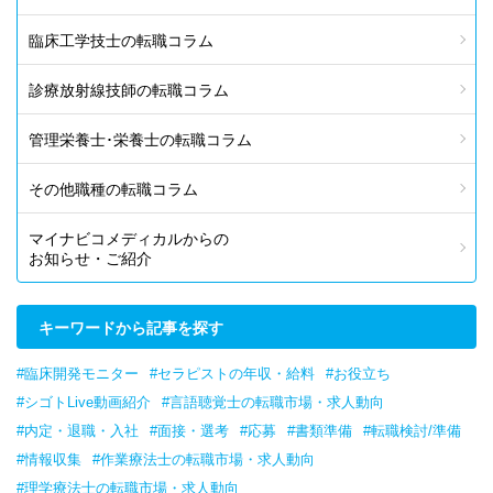
臨床工学技士の転職コラム
診療放射線技師の転職コラム
管理栄養士･栄養士の転職コラム
その他職種の転職コラム
マイナビコメディカルからの
お知らせ・ご紹介
キーワードから記事を探す
#臨床開発モニター
#セラピストの年収・給料
#お役立ち
#シゴトLive動画紹介
#言語聴覚士の転職市場・求人動向
#内定・退職・入社
#面接・選考
#応募
#書類準備
#転職検討/準備
#情報収集
#作業療法士の転職市場・求人動向
#理学療法士の転職市場・求人動向