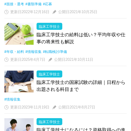
#面接・選考
#書類準備
#応募
更新日2022年12月16日
公開日2021年10月25日
臨床工学技士
臨床工学技士の給料は低い？平均年収や仕
事の将来性も解説
#年収・給料
#情報収集
#転職検討/準備
更新日2025年4月7日
公開日2021年10月11日
臨床工学技士
臨床工学技士の国家試験の詳細｜日程から
出題される科目まで
#情報収集
更新日2023年11月19日
公開日2021年8月27日
臨床工学技士
臨床工学技士になるには？資格取得への進