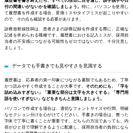
履歴書を書き終えたら、すべての項目に目を通し、誤字脱字や日
付の間違いがないかを確認しましょう。
特に、パソコンを使用し
て履歴書を作成する場合、変換ミスやタイプミスが起こりやすい
ので、その点も確認する必要があります。
診療放射線技師は、患者さまの診療記録を作成する際に、正確な
記述を求められる職種です。履歴書における記入ミスが、採用担
当者の不安感につながる可能性もゼロではないので、十分注意し
ましょう。
データでも手書きでも見やすさを意識する
履歴書は、応募者の第一印象につながる書類でもあるため、丁寧
かつ読みやすく作成することが大事です。
そのためにも、「字を
詰め込みすぎない」「重要な部分は文字を大きくする」「専門用
語を使いすぎない」などをきちんと意識しましょう。
パソコンで作成する場合は、適切なフォントサイズや行間、明確
なセクション分けを心がけてください。手書きの場合は、整った
字体で丁寧に書くことが重要です。どちらの方法であっても、内
容がひと目で理解できるように配慮し、採用担当者の負担になら