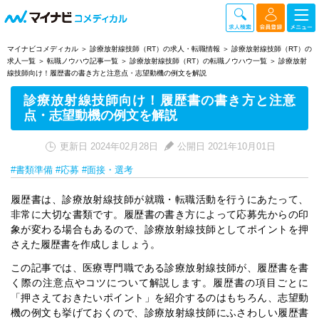
マイナビコメディカル
診療放射線技師（RT）の求人・転職情報
診療放射線技師（RT）の
求人一覧
転職ノウハウ記事一覧
診療放射線技師（RT）の転職ノウハウ一覧
診療放射
線技師向け！履歴書の書き方と注意点・志望動機の例文を解説
診療放射線技師向け！履歴書の書き方と注意
点・志望動機の例文を解説
更新日 2024年02月28日
公開日 2021年10月01日
#書類準備
#応募
#面接・選考
履歴書は、診療放射線技師が就職・転職活動を行うにあたって、
非常に大切な書類です。履歴書の書き方によって応募先からの印
象が変わる場合もあるので、診療放射線技師としてポイントを押
さえた履歴書を作成しましょう。
この記事では、医療専門職である診療放射線技師が、履歴書を書
く際の注意点やコツについて解説します。履歴書の項目ごとに
「押さえておきたいポイント」を紹介するのはもちろん、志望動
機の例文も挙げておくので、診療放射線技師にふさわしい履歴書