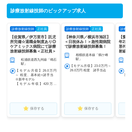
診療放射線技師のピックアップ求人
診療放射線技師
正社員
診療放射線技師
正社員
診療放
【佐賀県／伊万里市】託児
【神奈川県／横浜市旭区】
【愛知
所完備☆退職金制度あり◎
＜日祝休み！＞急性期病院
年2回
ケアミックス病院にて診療
で診療放射線技師募集！
形外科
放射線技師募集＜正社員＞
射線技
相模鉄道本線「鶴ケ峰
駅」
松浦鉄道西九州線「鳴石
J
駅」
「
【モデル月収】23.0万円～
26.0万円 程度 諸手当込
【モデル月収】26.0万円
【モ
～ 程度、基本給+諸手当
32.
※新卒モデル
【モデル年収】420万円
～ 程度、賞与込み ※新卒
モデル
保存する
保存する