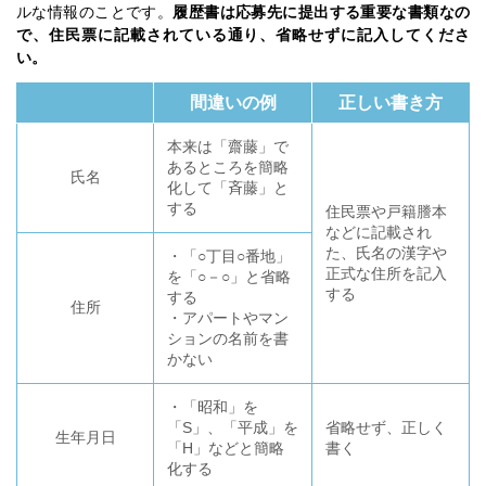
ルな情報のことです。
履歴書は応募先に提出する重要な書類なの
で、住民票に記載されている通り、省略せずに記入してくださ
い。
間違いの例
正しい書き方
本来は「齋藤」で
あるところを簡略
氏名
化して「斉藤」と
する
住民票や戸籍謄本
などに記載され
た、氏名の漢字や
・「○丁目○番地」
正式な住所を記入
を「○－○」と省略
する
する
住所
・アパートやマン
ションの名前を書
かない
・「昭和」を
「S」、「平成」を
省略せず、正しく
生年月日
「H」などと簡略
書く
化する