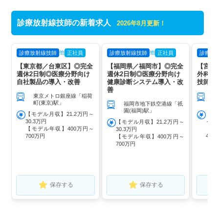
診療放射線技師の新着求人
2026年8月更新！
他
他
診療放射線技師
正社員
診療放射線技師
正社員
診療放
【東京都／台東区】◎完全
【福岡県／福岡市】◎完全
【宮城
週休2日制◎医療分野向け
週休2日制◎医療分野向け
外科ク
自社製品の導入・改善
健康診断システム導入・改
技師募
善
東京メトロ銀座線「稲荷
町(東京)駅」
福岡市地下鉄空港線「祇
園(福岡)駅」
【モデル月収】21.2万円～
【モ
30.3万円
～ 
【モデル月収】21.2万円～
【モデル年収】400万円～
【モ
30.3万円
700万円
40
【モデル年収】400万円～
与込
700万円
保存する
保存する