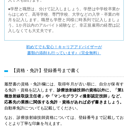
●学歴と職歴は、分けて記入しましょう。学歴は中学校卒業か
らはじめて、高等学校、専門学校、大学などの入学・卒業の年
月を記入します。職歴も学歴と同様に時系列で記入しましょ
う。1か月以内のアルバイト経験など、非正規雇用の経歴は記
入しなくても大丈夫です。
初めてでも安心！キャリアアドバイザーが
書類の添削も行っています♪（完全無料）
【資格・免許】登録番号まで書く
履歴書の資格・免許欄には、取得年月が古い順に、自分が保有す
る免許・資格を記入します。
診療放射線技師の資格以外に、「第1
種放射線取扱主任者」や「マンモグラフィ撮影認定技師」など、
応募先の業務に関係する免許・資格があれば必ず書きましょう。
自動車免許についても記載してください。
なお、診療放射線技師資格については、登録番号まで記載してお
くとより丁寧な印象を与えます。