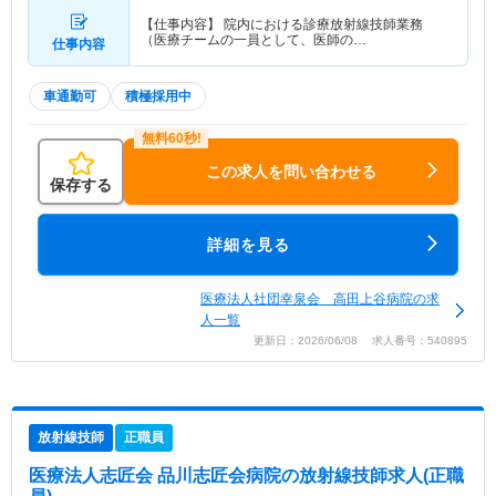
【仕事内容】 院内における診療放射線技師業務
（医療チームの一員として、医師の…
仕事内容
車通勤可
積極採用中
この求人を問い合わせる
保存する
詳細を見る
医療法人社団幸泉会 高田上谷病院の求
人一覧
更新日：2026/06/08 求人番号：540895
放射線技師
正職員
医療法人志匠会 品川志匠会病院
の放射線技師求人(正職