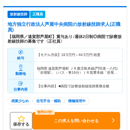
放射線技師
正職員
地方独立行政法人芦屋中央病院
の放射線技師求人(正職
員)
【福岡県／遠賀郡芦屋町】賞与あり♪週休2日制◎病院で診療放
射線技師の募集です〈正社員〉
【モデル月収】
18.5
万円～
44.5
万円
程度
給与
福岡県 遠賀郡芦屋町
ＪＲ鹿児島本線(門司港－八代)
「折尾駅」（バス・車16分）ＪＲ筑豊本線「折尾
勤務地
駅」（バス・車16分）
【仕事内容】 ■病院で診療放射線技師業務全般
仕事内容
残業少なめ
住宅手当・補助
積極採用中
この求人を問い合わせる
保存する