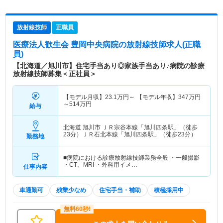
放射線技師
正職員
医療法人歓生会 豊岡中央病院
の放射線技師求人(正職
員)
【北海道／旭川市】住宅手当あり◎家族手当あり♪病院の診療
放射線技師募集＜正社員＞
【モデル月収】
23.1
万円～
【モデル年収】
347
万円
～
514
万円
給与
北海道 旭川市
ＪＲ宗谷本線「旭川四条駅」（徒歩
23分）ＪＲ石北本線「旭川四条駅」（徒歩23分）
勤務地
■病院における診療放射線技師業務全般 ・一般撮影
・CT、MRI ・外科用イメ…
仕事内容
車通勤可
残業少なめ
住宅手当・補助
積極採用中