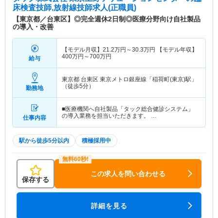
床検査技師,放射線技師求人(正職員)
【東京都／台東区】◎完全週休2日制◎医療分野向け自社製品
の導入・改善
【モデル月収】
21.2
万円～
30.3
万円
【モデル年収】
400
万円～
700
万円
給与
東京都 台東区
東京メトロ銀座線「稲荷町(東京)駅」
（徒歩5分）
勤務地
■医療機関へ自社製品「タック総合健診システム」
の導入業務を担当いただきます。 …
仕事内容
駅から徒歩5分以内
積極採用中
この求人を問い合わせる
保存する
詳細を見る