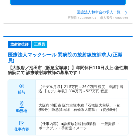
医療法人和幸会の求人一覧
更新日：2026/05/01 求人番号：9000365
放射線技師
正職員
医療法人マックシール 巽病院
の放射線技師求人(正職
員)
【大阪府／池田市（阪急宝塚線）】年間休日110日以上♪急性期
病院にて 診療放射線技師の募集です！
【モデル月収】
21.5
万円～
36.0
万円
程度 ※諸手当
込 【モデル年収】
334
万円～
527
万円
程度
給与
大阪府 池田市
阪急宝塚本線「石橋阪大前駅」（徒
歩6分）阪急箕面線「石橋阪大前駅」（徒歩6分）
勤務地
【仕事内容】 ■診療放射線技師業務 ・一般撮影 ・
ポータブル ・手術室イメージ…
仕事内容