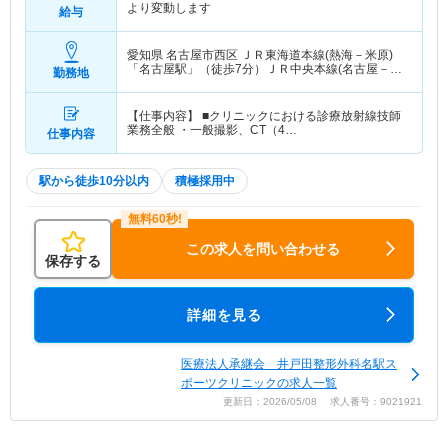
より変動します
給与
愛知県 名古屋市西区
ＪＲ東海道本線(熱海－米原)
「名古屋駅」（徒歩7分）ＪＲ中央本線(名古屋－塩
勤務地
尻)「名古屋駅」（徒歩7分） 他
【仕事内容】 ■クリニックにおける診療放射線技師
業務全般 ・一般撮影、CT（4…
仕事内容
駅から徒歩10分以内
積極採用中
この求人を問い合わせる
保存する
詳細を見る
医療法人承継会 井戸田整形外科名駅ス
ポーツクリニックの求人一覧
更新日：2026/05/08 求人番号：9021921