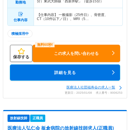
分）東武大師線「西新井駅」（徒歩15分）
勤務地
【仕事内容】 一般撮影（25件日）、骨密度、
CT（10件以下／日）、MRI（5…
仕事内容
積極採用中
この求人を問い合わせる
保存する
詳細を見る
医療法人社団福寿会の求人一覧
更新日：2025/01/08 求人番号：9006253
放射線技師
正職員
医療法人弘仁会 板倉病院
の放射線技師求人(正職員)