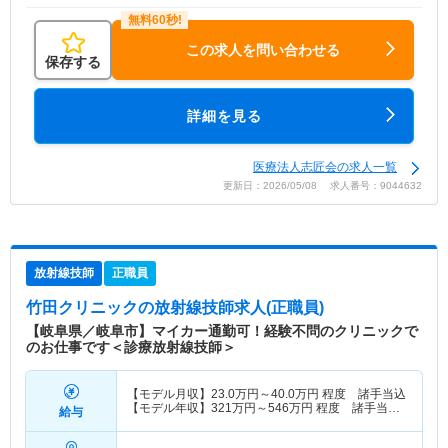
この求人を問い合わせる
保存する
詳細を見る
医療法人志匠会の求人一覧
更新日：2026/05/08 求人番号：9044632
放射線技師
正職員
竹田クリニック
の放射線技師求人(正職員)
【岐阜県／岐阜市】マイカー通勤可！経験不問のクリニックで
のお仕事です＜診療放射線技師＞
【モデル月収】
23.0
万円～
40.0
万円
程度 諸手当込
【モデル年収】
321
万円～
546
万円
程度 諸手当・
給与
賞与込