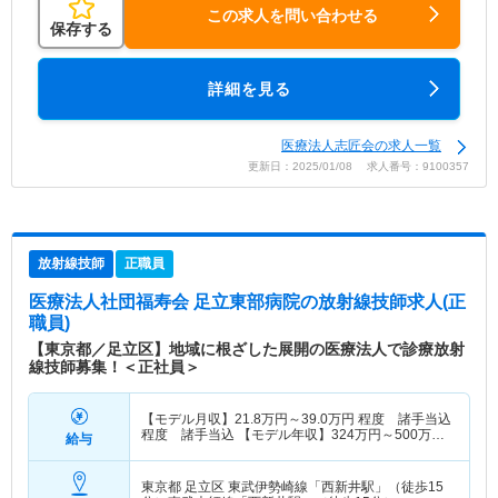
この求人を問い合わせる
保存する
詳細を見る
医療法人志匠会の求人一覧
更新日：2025/01/08 求人番号：9100357
放射線技師
正職員
医療法人社団福寿会 足立東部病院
の放射線技師求人(正
職員)
【東京都／足立区】地域に根ざした展開の医療法人で診療放射
線技師募集！＜正社員＞
【モデル月収】
21.8
万円～
39.0
万円
程度 諸手当込
程度 諸手当込 【モデル年収】
324
万円～
500
万円
給与
程度 諸手当込 ※経験により変動
東京都 足立区
東武伊勢崎線「西新井駅」（徒歩15