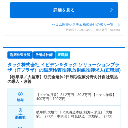
詳細を見る
セコム医療システム株式会社の求人一覧
更新日：2026/04/30 求人番号：506854
臨床検査技師
放射線技師
正職員
タック株式会社 イビデン＆タック ソリューションプラ
ザ（ITプラザ）
の臨床検査技師,放射線技師求人(正職員)
【岐阜県／大垣市】◎完全週休2日制◎医療分野向け自社製品
の導入・改善
【モデル月収】
21.2
万円～
30.3
万円
【モデル年収】
400
万円～
700
万円
給与
岐阜県 大垣市
ＪＲ東海道本線(熱海－米原)「大垣
駅」（バス・車20分）樽見鉄道「大垣駅」（バス・
勤務地
車20分） 他