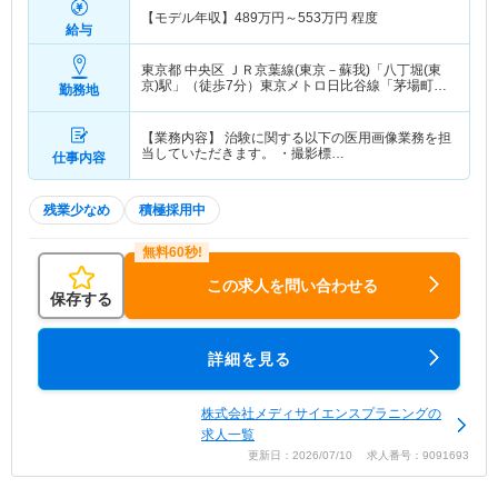
【モデル年収】
489
万円～
553
万円
程度
給与
東京都 中央区
ＪＲ京葉線(東京－蘇我)「八丁堀(東
京)駅」（徒歩7分）東京メトロ日比谷線「茅場町
勤務地
駅」（徒歩11分） 他
【業務内容】 治験に関する以下の医用画像業務を担
当していただきます。 ・撮影標…
仕事内容
残業少なめ
積極採用中
この求人を問い合わせる
保存する
詳細を見る
株式会社メディサイエンスプラニングの
求人一覧
更新日：2026/07/10 求人番号：9091693