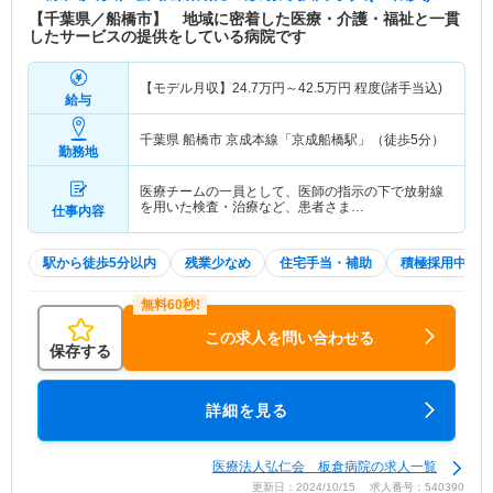
【千葉県／船橋市】 地域に密着した医療・介護・福祉と一貫
したサービスの提供をしている病院です
【モデル月収】
24.7
万円～
42.5
万円
程度(諸手当込)
給与
千葉県 船橋市
京成本線「京成船橋駅」（徒歩5分）
勤務地
医療チームの一員として、医師の指示の下で放射線
を用いた検査・治療など、患者さま…
仕事内容
駅から徒歩5分以内
残業少なめ
住宅手当・補助
積極採用中
この求人を問い合わせる
保存する
詳細を見る
医療法人弘仁会 板倉病院の求人一覧
更新日：2024/10/15 求人番号：540390