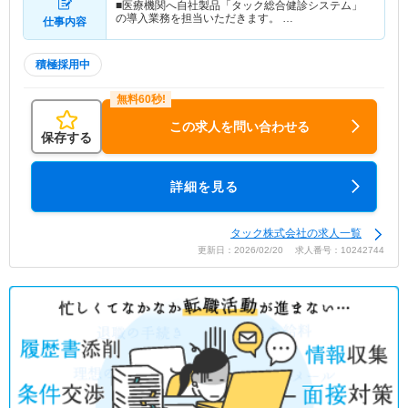
■医療機関へ自社製品「タック総合健診システム」
の導入業務を担当いただきます。 …
仕事内容
積極採用中
この求人を問い合わせる
保存する
詳細を見る
タック株式会社の求人一覧
更新日：2026/02/20 求人番号：10242744