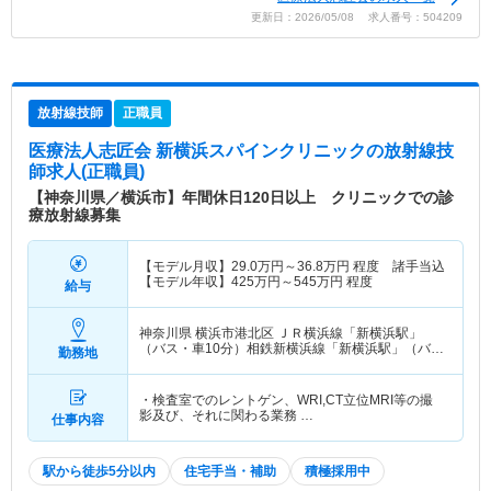
更新日：2026/05/08 求人番号：504209
放射線技師
正職員
医療法人志匠会 新横浜スパインクリニック
の放射線技
師求人(正職員)
【神奈川県／横浜市】年間休日120日以上 クリニックでの診
療放射線募集
【モデル月収】
29.0
万円～
36.8
万円
程度 諸手当込
【モデル年収】
425
万円～
545
万円
程度
給与
神奈川県 横浜市港北区
ＪＲ横浜線「新横浜駅」
（バス・車10分）相鉄新横浜線「新横浜駅」（バ
勤務地
ス・車10分） 他
・検査室でのレントゲン、WRI,CT立位MRI等の撮
影及び、それに関わる業務 …
仕事内容
駅から徒歩5分以内
住宅手当・補助
積極採用中