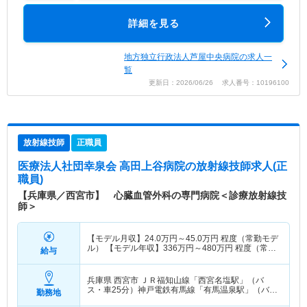
詳細を見る
地方独立行政法人芦屋中央病院の求人一
覧
更新日：2026/06/26 求人番号：10196100
放射線技師
正職員
医療法人社団幸泉会 高田上谷病院
の放射線技師求人(正
職員)
【兵庫県／西宮市】 心臓血管外科の専門病院＜診療放射線技
師＞
【モデル月収】
24.0
万円～
45.0
万円
程度（常勤モデ
ル） 【モデル年収】
336
万円～
480
万円
程度（常勤
給与
モデル）
兵庫県 西宮市
ＪＲ福知山線「西宮名塩駅」（バ
ス・車25分）神戸電鉄有馬線「有馬温泉駅」（バ
勤務地
ス・車15分） 他