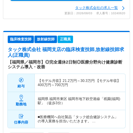
タック株式会社の求人一覧
更新日：2026/08/03 求人番号：10240620
臨床検査技師
放射線技師
正職員
タック株式会社 福岡支店
の臨床検査技師,放射線技師求
人(正職員)
【福岡県／福岡市】◎完全週休2日制◎医療分野向け健康診断
システム導入・改善
【モデル月収】
21.2
万円～
30.3
万円
【モデル年収】
400
万円～
700
万円
給与
福岡県 福岡市東区
福岡市地下鉄空港線「祇園(福岡)
駅」（徒歩3分）
勤務地
■医療機関へ自社製品「タック総合健診システム」
の導入業務を担当いただきます。 …
仕事内容