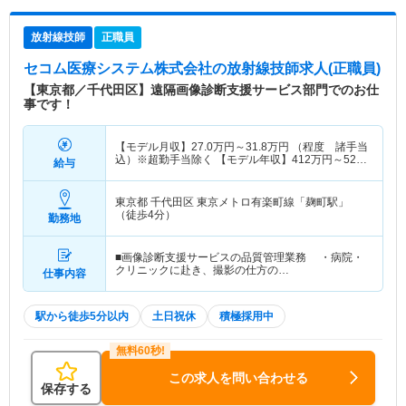
放射線技師
正職員
セコム医療システム株式会社
の放射線技師求人(正職員)
【東京都／千代田区】遠隔画像診断支援サービス部門でのお仕
事です！
【モデル月収】
27.0
万円～
31.8
万円
（程度 諸手当
込）※超勤手当除く 【モデル年収】
412
万円～
525
給与
万円
（程度 諸手当込）※超勤手当除く
東京都 千代田区
東京メトロ有楽町線「麹町駅」
（徒歩4分）
勤務地
■画像診断支援サービスの品質管理業務 ・病院・
クリニックに赴き、撮影の仕方の…
仕事内容
駅から徒歩5分以内
土日祝休
積極採用中
この求人を問い合わせる
保存する