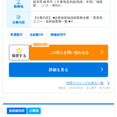
岐阜県 岐阜市
ＪＲ東海道本線(熱海－米原)「穂積
駅」（バス・車8分）
勤務地
【仕事内容】 ■診療放射線技師業務全般 ・胃透視・
エコー・放射線業務一般 ■そ…
仕事内容
車通勤可
未経験OK
積極採用中
この求人を問い合わせる
保存する
詳細を見る
竹田クリニックの求人一覧
更新日：2026/05/08 求人番号：9071006
放射線技師
正職員