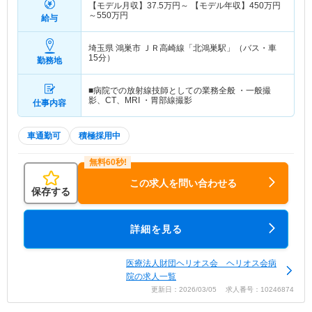
【モデル月収】
37.5
万円～
【モデル年収】
450
万円
～
550
万円
給与
埼玉県 鴻巣市
ＪＲ高崎線「北鴻巣駅」（バス・車
15分）
勤務地
■病院での放射線技師としての業務全般 ・一般撮
影、CT、MRI ・胃部線撮影
仕事内容
車通勤可
積極採用中
この求人を問い合わせる
保存する
詳細を見る
医療法人財団ヘリオス会 ヘリオス会病
院の求人一覧
更新日：2026/03/05 求人番号：10246874