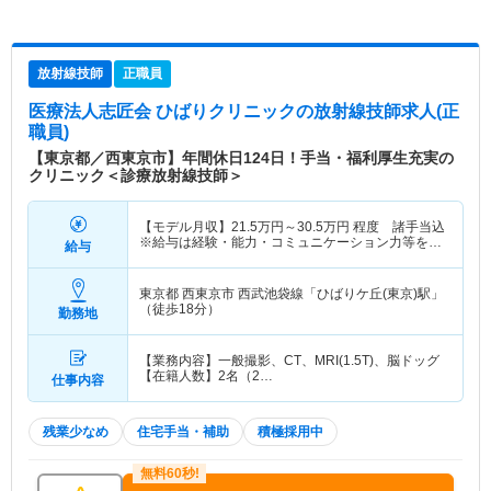
放射線技師
正職員
医療法人志匠会 ひばりクリニック
の放射線技師求人(正
職員)
【東京都／西東京市】年間休日124日！手当・福利厚生充実の
クリニック＜診療放射線技師＞
【モデル月収】
21.5
万円～
30.5
万円
程度 諸手当込
※給与は経験・能力・コミュニケーション力等を考
給与
慮し決定 【モデル年収】
380
万円～
520
万円
程度 諸
手当込※給与は経験・能力・コミュニケーション力
等を考慮し決定
東京都 西東京市
西武池袋線「ひばりケ丘(東京)駅」
（徒歩18分）
勤務地
【業務内容】一般撮影、CT、MRI(1.5T)、脳ドッグ
【在籍人数】2名（2…
仕事内容
残業少なめ
住宅手当・補助
積極採用中