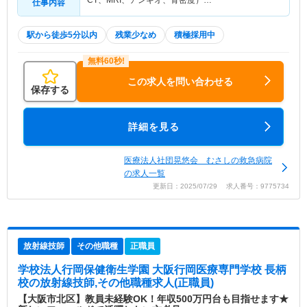
CT、MRI、アンギオ、骨密度）…
仕事内容
駅から徒歩5分以内
残業少なめ
積極採用中
この求人を問い合わせる
保存する
詳細を見る
医療法人社団晃悠会 むさしの救急病院
の求人一覧
更新日：2025/07/29 求人番号：9775734
放射線技師
その他職種
正職員
学校法人行岡保健衛生学園 大阪行岡医療専門学校 長柄
校
の放射線技師,その他職種求人(正職員)
【大阪市北区】教員未経験OK！年収500万円台も目指せます★