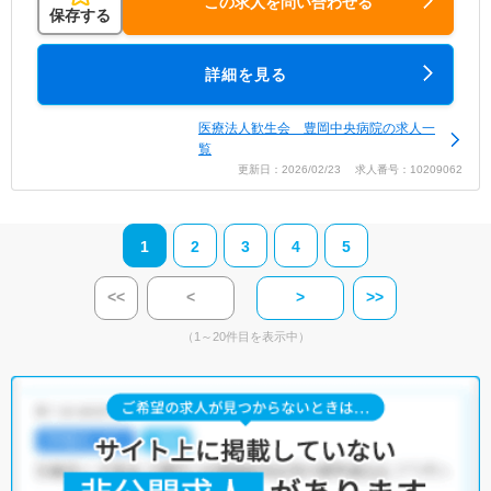
この求人を問い合わせる
保存する
詳細を見る
医療法人歓生会 豊岡中央病院の求人一
覧
更新日：2026/02/23 求人番号：10209062
1
2
3
4
5
<<
<
>
>>
（1～20件目を表示中）