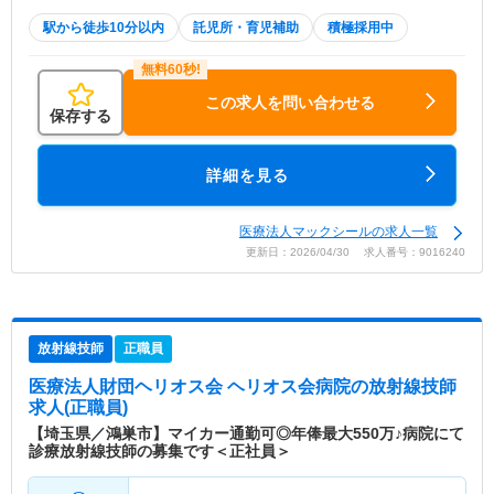
駅から徒歩10分以内
託児所・育児補助
積極採用中
この求人を問い合わせる
保存する
詳細を見る
医療法人マックシールの求人一覧
更新日：2026/04/30 求人番号：9016240
放射線技師
正職員
医療法人財団ヘリオス会 ヘリオス会病院
の放射線技師
求人(正職員)
【埼玉県／鴻巣市】マイカー通勤可◎年俸最大550万♪病院にて
診療放射線技師の募集です＜正社員＞