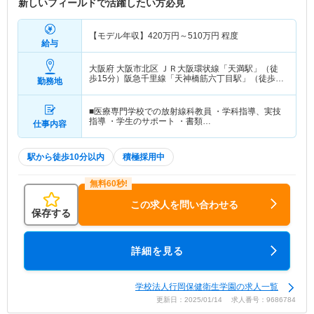
新しいフィールドで活躍したい方必見
【モデル年収】
420
万円～
510
万円
程度
給与
大阪府 大阪市北区
ＪＲ大阪環状線「天満駅」（徒
歩15分）阪急千里線「天神橋筋六丁目駅」（徒歩8
勤務地
分） 他
■医療専門学校での放射線科教員 ・学科指導、実技
指導 ・学生のサポート ・書類…
仕事内容
駅から徒歩10分以内
積極採用中
この求人を問い合わせる
保存する
詳細を見る
学校法人行岡保健衛生学園の求人一覧
更新日：2025/01/14 求人番号：9686784