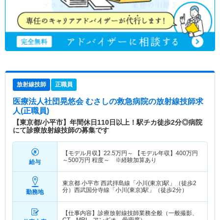
放射線技師
正職員
医療法人社団晃悠会 むさしの救急病院
の放射線技師求
人(正職員)
【東京都/小平市】年間休日110日以上！駅チカ徒歩2分◎病院
にて診療放射線技師の募集です
【モデル月収】
22.5
万円～
【モデル年収】
400
万円
～
500
万円
程度～ ※経験加算あり
給与
東京都 小平市
西武拝島線「小川(東京)駅」（徒歩2
分）西武国分寺線「小川(東京)駅」（徒歩2分）
勤務地
【仕事内容】診療放射線技師業務全般（一般撮影、