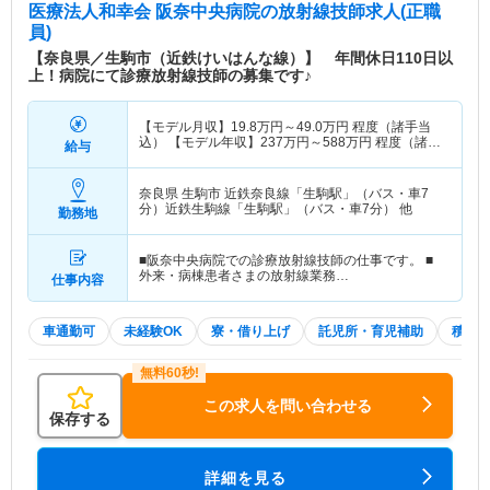
医療法人和幸会 阪奈中央病院
の放射線技師求人(正職
員)
【奈良県／生駒市（近鉄けいはんな線）】 年間休日110日以
上！病院にて診療放射線技師の募集です♪
【モデル月収】
19.8
万円～
49.0
万円
程度（諸手当
込） 【モデル年収】
237
万円～
588
万円
程度（諸手
給与
当込・賞与別）
奈良県 生駒市
近鉄奈良線「生駒駅」（バス・車7
分）近鉄生駒線「生駒駅」（バス・車7分） 他
勤務地
■阪奈中央病院での診療放射線技師の仕事です。 ■
外来・病棟患者さまの放射線業務…
仕事内容
車通勤可
未経験OK
寮・借り上げ
託児所・育児補助
積極
この求人を問い合わせる
保存する
詳細を見る