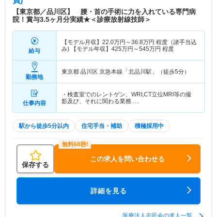
員)
【東京都／品川区】 腰・首の手術に力を入れている専門病
院！賞与3.5ヶ月分実績★＜診療放射線技師＞
【モデル月収】
22.0
万円～
36.8
万円
程度（諸手当込
み) 【モデル年収】
425
万円～
545
万円
程度
給与
東京都 品川区
京急本線「北品川駅」（徒歩5分）
勤務地
・検査室でのレントゲン、WRI,CT立位MRI等の撮
影及び、それに関わる業務 …
仕事内容
駅から徒歩5分以内
住宅手当・補助
積極採用中
この求人を問い合わせる
保存する
詳細を見る
医療法人志匠会の求人一覧