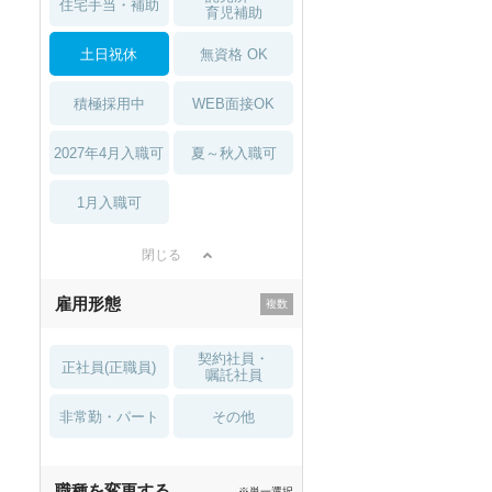
住宅手当・補助
育児補助
土日祝休
無資格 OK
積極採用中
WEB面接OK
2027年4月入職可
夏～秋入職可
1月入職可
閉じる
雇用形態
契約社員・
正社員(正職員)
嘱託社員
非常勤・パート
その他
職種を変更する
※単一選択