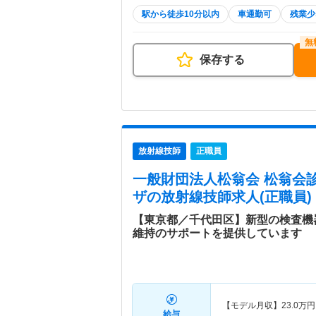
駅から徒歩10分以内
車通勤可
残業少
保存する
放射線技師
正職員
一般財団法人松翁会 松翁会
ザ
の放射線技師求人(正職員)
【東京都／千代田区】新型の検査機
維持のサポートを提供しています
【モデル月収】
23.0
万円
給与