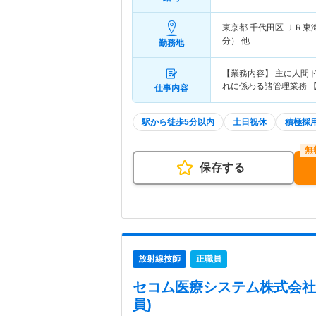
東京都 千代田区
ＪＲ東
分） 他
勤務地
【業務内容】 主に人間
れに係わる諸管理業務 
仕事内容
駅から徒歩5分以内
土日祝休
積極採
保存する
放射線技師
正職員
セコム医療システム株式会社
員)