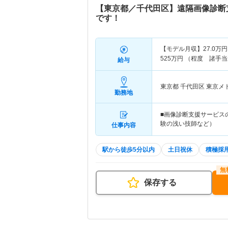
【東京都／千代田区】遠隔画像診断
です！
【モデル月収】
27.0
万円
525
万円
（程度 諸手当
給与
東京都 千代田区
東京メ
勤務地
■画像診断支援サービス
験の浅い技師など） ・
仕事内容
駅から徒歩5分以内
土日祝休
積極採
保存する