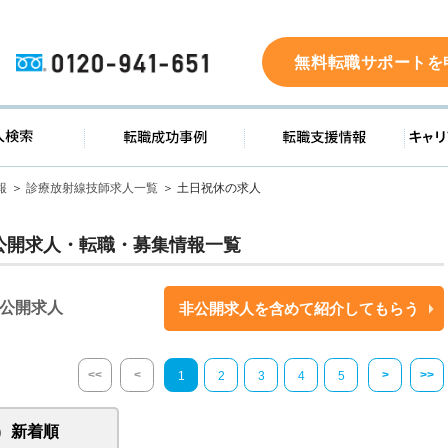
0120-941-651
無料転職サポートを
ド
求人検索
転職成功事例
転職支
報
診療放射線技師求人一覧
土日祝休の求人
公開求人・転職・募集情報一覧
公開求人
非公開求人を含めて紹介してもらう
<<
<
>
>>
1
2
3
4
5
新着順