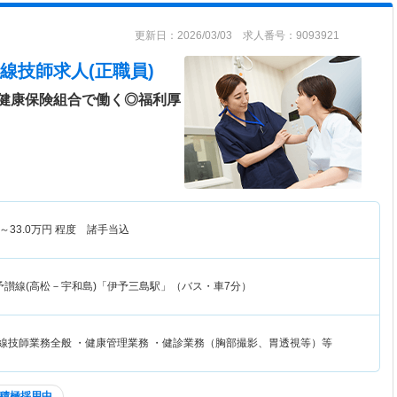
更新日：2026/03/03 求人番号：9093921
線技師求人(正職員)
健康保険組合で働く◎福利厚
～
33.0
万円
程度 諸手当込
予讃線(高松－宇和島)「伊予三島駅」（バス・車7分）
射線技師業務全般 ・健康管理業務 ・健診業務（胸部撮影、胃透視等）等
積極採用中