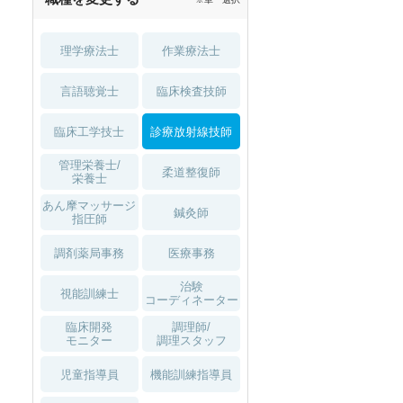
理学療法士
作業療法士
言語聴覚士
臨床検査技師
臨床工学技士
診療放射線技師
管理栄養士/
柔道整復師
栄養士
あん摩マッサージ
鍼灸師
指圧師
調剤薬局事務
医療事務
治験
視能訓練士
コーディネーター
臨床開発
調理師/
モニター
調理スタッフ
児童指導員
機能訓練指導員