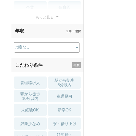
企業
保育園
もっと見る
小児リハビリ
整骨院
年収
※単一選択
接骨院
訪問マッサージ
薬局・
その他
ドラッグストア
こだわり条件
駅から徒歩
管理職求人
5分以内
駅から徒歩
車通勤可
10分以内
未経験OK
新卒OK
残業少なめ
寮・借り上げ
託児所・