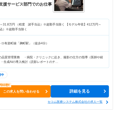
支援サービス部門でのお仕事
～
31.8
万円
（程度 諸手当込）※超勤手当除く 【モデル年収】
412
万円～
込）※超勤手当除く
トロ有楽町線「麹町駅」（徒歩4分）
の品質管理業務 ・病院・クリニックに赴き、撮影の仕方の指導（医師や経
生成AIの導入検討（読影レポートのチ…
用中
詳細を見る
この求人を問い合わせる
セコム医療システム株式会社の求人一覧