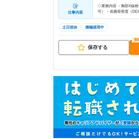
◇業務内容 ・胸部X線
可） ・前腕骨密度（DE
仕事内容
土日祝休
積極採用中
保存する