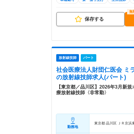
保存する
放射線技師
パート
社会医療法人財団仁医会 ミ
の放射線技師求人(パート)
【東京都／品川区】2026年3月新
療放射線技師〈非常勤〉
東京都 品川区
ＪＲ京浜
勤務地