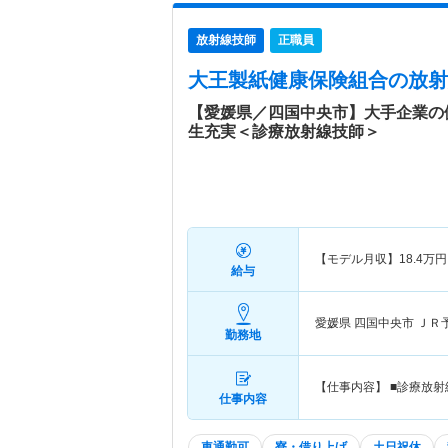
放射線技師
正職員
大王製紙健康保険組合
の放射
【愛媛県／四国中央市】大手企業の
生充実＜診療放射線技師＞
【モデル月収】
18.4
万円
給与
愛媛県 四国中央市
ＪＲ
勤務地
【仕事内容】 ■診療放
仕事内容
車通勤可
寮・借り上げ
土日祝休