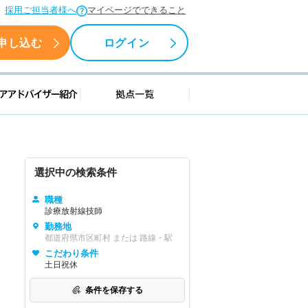
採用ご担当者様へ
マイページでできること
申し込む
ログイン
援情報
キャリアアドバイザー紹介
拠点一覧
選択中の検索条件
職種
診療放射線技師
勤務地
都道府県市区町村 または 路線・駅
こだわり条件
土日祝休
条件を保存する