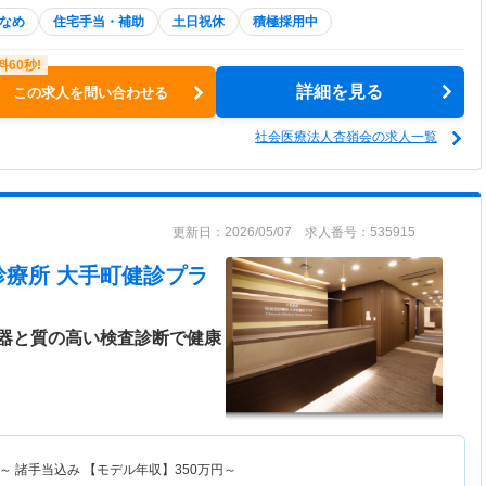
なめ
住宅手当・補助
土日祝休
積極採用中
詳細を見る
この求人を問い合わせる
社会医療法人杏嶺会の求人一覧
更新日：2026/05/07 求人番号：535915
診療所 大手町健診プラ
器と質の高い検査診断で健康
～
諸手当込み 【モデル年収】
350
万円～