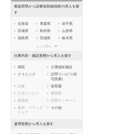
都道府県から診療放射線技師の求人を探
す
北海道
青森県
岩手県
宮城県
秋田県
山形県
福島県
茨城県
栃木県
群馬県
埼玉県
千葉県
もっと見る
東京都
神奈川県
新潟県
仕事内容・施設形態から求人を探す
山梨県
長野県
富山県
石川県
福井県
岐阜県
病院
介護福祉施設
静岡県
愛知県
三重県
クリニック
訪問リハビリ(在
宅医療)
滋賀県
京都府
大阪府
企業
保育園
兵庫県
奈良県
和歌山県
小児リハビリ
整骨院
鳥取県
島根県
岡山県
接骨院
訪問マッサージ
広島県
山口県
徳島県
薬局・ドラッグ
その他
香川県
愛媛県
高知県
ストア
福岡県
佐賀県
長崎県
雇用形態から求人を探す
熊本県
大分県
宮崎県
鹿児島県
沖縄県