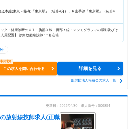
海道本線(東京－熱海)「東京駅」（徒歩4分）ＪＲ山手線「東京駅」（徒歩4
ドック・健康診断のＣＴ・胸部Ｘ線・胃部Ｘ線・マンモグラフィの撮影及びそ
【人員配置】 診療放射線技師：5名在籍
用中
詳細を見る
この求人を問い合わせる
一般財団法人松翁会の求人一覧
更新日：2026/04/30 求人番号：506854
の放射線技師求人(正職