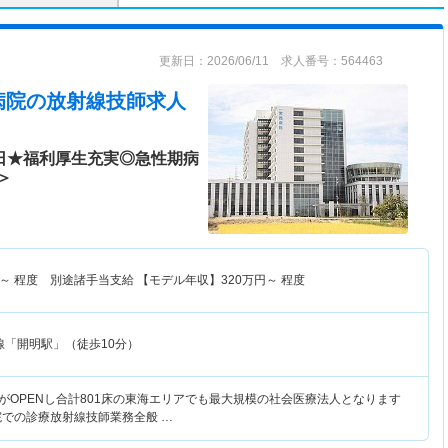
更新日：2026/06/11 求人番号：564463
病院
の放射線技師求人
0日★福利厚生充実◎急性期病
＞
～
程度 別途諸手当支給 【モデル年収】
320
万円～
程度
線「開明駅」（徒歩10分）
棟がOPENし合計801床の東海エリアでも最大規模の社会医療法人となります
院での診療放射線技師業務全般 …