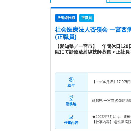
放射線技師
正職員
社会医療法人杏嶺会 一宮西
(正職員)
【愛知県／一宮市】 年間休日12
院にて診療放射線技師募集＜正社員
【モデル月収】
17.0
万円
給与
愛知県 一宮市
名鉄尾西
勤務地
★2023年7月には、新
【仕事内容】 急性期病
仕事内容