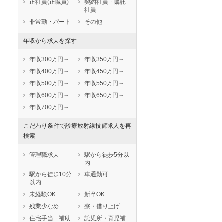
正社員(正職員)
契約社員・嘱託
社員
非常勤・パート
その他
年収から求人を探す
年収300万円～
年収350万円～
年収400万円～
年収450万円～
年収500万円～
年収550万円～
年収600万円～
年収650万円～
年収700万円～
こだわり条件で診療放射線技師求人を再
検索
管理職求人
駅から徒歩5分以
内
駅から徒歩10分
車通勤可
以内
未経験OK
新卒OK
残業少なめ
寮・借り上げ
住宅手当・補助
託児所・育児補