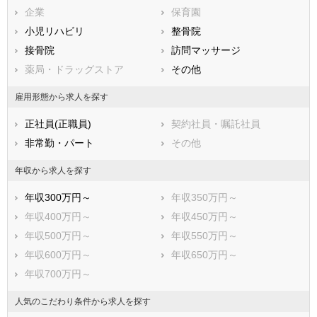
兵庫県
企業
奈良県
保育園
和歌山県
鳥取県
小児リハビリ
島根県
整骨院
岡山県
広島県
接骨院
山口県
訪問マッサージ
徳島県
香川県
薬局・ドラッグストア
愛媛県
その他
高知県
福岡県
佐賀県
長崎県
雇用形態から求人を探す
熊本県
大分県
宮崎県
正社員(正職員)
契約社員・嘱託社員
鹿児島県
沖縄県
非常勤・パート
その他
年収から求人を探す
年収300万円～
年収350万円～
年収400万円～
年収450万円～
年収500万円～
年収550万円～
年収600万円～
年収650万円～
年収700万円～
人気のこだわり条件から求人を探す