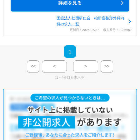
詳細を見る
医療法人社団研仁会 柏新宿整形外科内
科の求人一覧
更新日：2025/05/27 求人番号：9036567
1
<<
<
>
>>
（1～4件目を表示中）