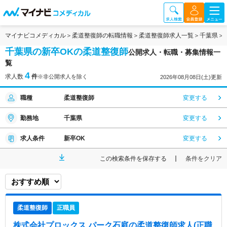
マイナビコメディカル
柔道整復師の転職情報
柔道整復師求人一覧
千葉県
千葉県の新卒OKの柔道整復師
公開求人・転職・募集情報一
覧
4
求人数
件
※非公開求人を除く
2026年08月08日(土)更新
職種
柔道整復師
変更する
勤務地
千葉県
変更する
求人条件
新卒OK
変更する
この検索条件を保存する
条件をクリア
柔道整復師
正職員
株式会社プロックス パーク石庭
の柔道整復師求人(正職