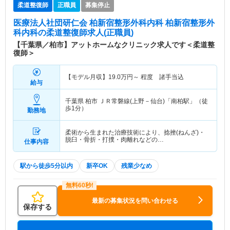
柔道整復師
正職員
募集停止
医療法人社団研仁会 柏新宿整形外科内科 柏新宿整形外
科内科
の柔道整復師求人(正職員)
【千葉県／柏市】アットホームなクリニック求人です＜柔道整
復師＞
【モデル月収】
19.0
万円～
程度 諸手当込
給与
千葉県 柏市
ＪＲ常磐線(上野－仙台)「南柏駅」（徒
歩1分）
勤務地
柔術から生まれた治療技術により、捻挫(ねんざ)・
脱臼・骨折・打撲・肉離れなどの…
仕事内容
駅から徒歩5分以内
新卒OK
残業少なめ
最新の募集状況を問い合わせる
保存する