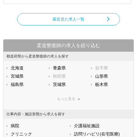
最近見た求人一覧
柔道整復師の求人を絞り込む
都道府県から柔道整復師の求人を探す
北海道
青森県
岩手県
宮城県
秋田県
山形県
福島県
茨城県
栃木県
群馬県
埼玉県
千葉県
もっと見る
東京都
神奈川県
新潟県
山梨県
長野県
富山県
仕事内容・施設形態から求人を探す
石川県
福井県
岐阜県
静岡県
病院
愛知県
介護福祉施設
三重県
滋賀県
クリニック
京都府
訪問リハビリ(在宅医療)
大阪府