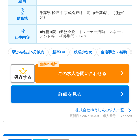
給与
千葉県 松戸市
京成松戸線「元山(千葉)駅」（徒歩1
分）
勤務地
■施術 ■院内業務全般・トレーナー活動・マネージ
メント等 ＜研修期間＞1～3…
仕事内容
駅から徒歩5分以内
新卒OK
残業少なめ
住宅手当・補助
積
この求人を問い合わせる
保存する
詳細を見る
株式会社ゆうしんの求人一覧
更新日：2025/10/09 求人番号：9777229