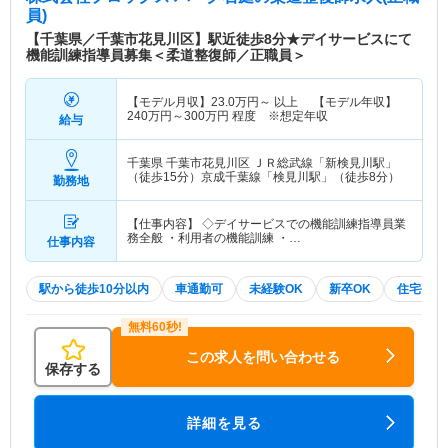
員)
【千葉県／千葉市花見川区】駅近徒歩8分★デイサービスにて
機能訓練指導員募集＜柔道整復師／正職員＞
【モデル月収】
23.0
万円～
以上 【モデル年収】
240
万円～
300
万円
程度 ※想定年収
給与
千葉県 千葉市花見川区
ＪＲ総武線「新検見川駅」
（徒歩15分）京成千葉線「検見川駅」（徒歩8分）
勤務地
【仕事内容】 ◇デイサービスでの機能訓練指導員業
務全般 ・利用者の機能訓練 ・…
仕事内容
駅から徒歩10分以内
車通勤可
未経験OK
新卒OK
住宅手当
この求人を問い合わせる
保存する
詳細を見る