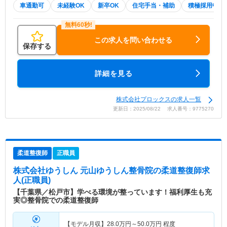
車通勤可
未経験OK
新卒OK
住宅手当・補助
積極採用中
この求人を問い合わせる
保存する
詳細を見る
株式会社プロックスの求人一覧
更新日：2025/08/22 求人番号：9775270
柔道整復師
正職員
株式会社ゆうしん 元山ゆうしん整骨院
の柔道整復師求
人(正職員)
【千葉県／松戸市】学べる環境が整っています！福利厚生も充
実◎整骨院での柔道整復師
【モデル月収】
28.0
万円～
50.0
万円
程度