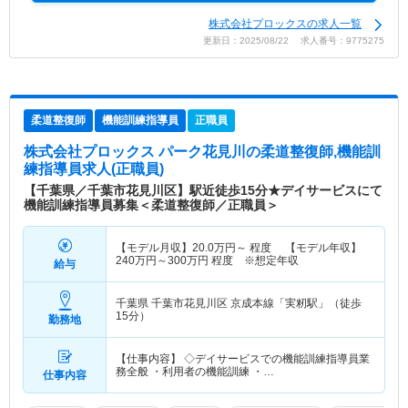
株式会社プロックスの求人一覧
更新日：2025/08/22 求人番号：9775275
柔道整復師
機能訓練指導員
正職員
株式会社プロックス パーク花見川
の柔道整復師,機能訓
練指導員求人(正職員)
【千葉県／千葉市花見川区】駅近徒歩15分★デイサービスにて
機能訓練指導員募集＜柔道整復師／正職員＞
【モデル月収】
20.0
万円～
程度 【モデル年収】
240
万円～
300
万円
程度 ※想定年収
給与
千葉県 千葉市花見川区
京成本線「実籾駅」（徒歩
15分）
勤務地
【仕事内容】 ◇デイサービスでの機能訓練指導員業
務全般 ・利用者の機能訓練 ・…
仕事内容