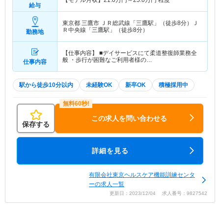
【モデル月収】
21.0
万円～
25.0
万円
程度
給与
東京都 三鷹市
ＪＲ総武線「三鷹駅」（徒歩8分）Ｊ
Ｒ中央線「三鷹駅」（徒歩8分）
勤務地
【仕事内容】 ■デイサービスにて柔道整復師業務全
般 ・歩行が困難なご利用者様の…
仕事内容
駅から徒歩10分以内
未経験OK
新卒OK
積極採用中
この求人を問い合わせる
保存する
詳細を見る
有限会社東京ヘルスケア機能訓練センタ
ーの求人一覧
更新日：2023/12/04 求人番号：9827542