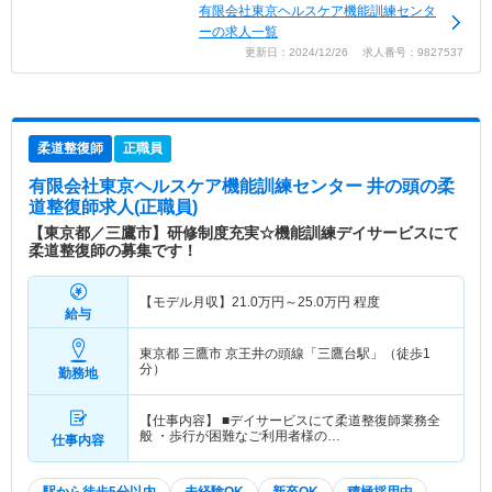
有限会社東京ヘルスケア機能訓練センタ
ーの求人一覧
更新日：2024/12/26 求人番号：9827537
柔道整復師
正職員
有限会社東京ヘルスケア機能訓練センター 井の頭
の柔
道整復師求人(正職員)
【東京都／三鷹市】研修制度充実☆機能訓練デイサービスにて
柔道整復師の募集です！
【モデル月収】
21.0
万円～
25.0
万円
程度
給与
東京都 三鷹市
京王井の頭線「三鷹台駅」（徒歩1
分）
勤務地
【仕事内容】 ■デイサービスにて柔道整復師業務全
般 ・歩行が困難なご利用者様の…
仕事内容