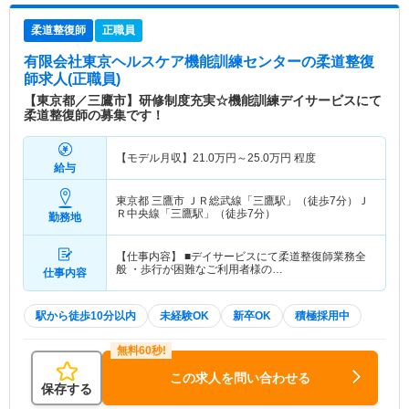
柔道整復師
正職員
有限会社東京ヘルスケア機能訓練センター
の柔道整復
師求人(正職員)
【東京都／三鷹市】研修制度充実☆機能訓練デイサービスにて
柔道整復師の募集です！
【モデル月収】
21.0
万円～
25.0
万円
程度
給与
東京都 三鷹市
ＪＲ総武線「三鷹駅」（徒歩7分）Ｊ
Ｒ中央線「三鷹駅」（徒歩7分）
勤務地
【仕事内容】 ■デイサービスにて柔道整復師業務全
般 ・歩行が困難なご利用者様の…
仕事内容
駅から徒歩10分以内
未経験OK
新卒OK
積極採用中
この求人を問い合わせる
保存する