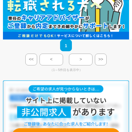
1
<<
<
>
>>
（1～5件目を表示中）