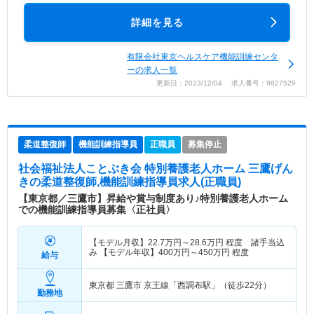
詳細を見る
有限会社東京ヘルスケア機能訓練センタ
ーの求人一覧
更新日：2023/12/04 求人番号：9827529
柔道整復師
機能訓練指導員
正職員
募集停止
社会福祉法人ことぶき会 特別養護老人ホーム 三鷹げん
き
の柔道整復師,機能訓練指導員求人(正職員)
【東京都／三鷹市】昇給や賞与制度あり♪特別養護老人ホーム
での機能訓練指導員募集〈正社員〉
【モデル月収】
22.7
万円～
28.6
万円
程度 諸手当込
み 【モデル年収】
400
万円～
450
万円
程度
給与
東京都 三鷹市
京王線「西調布駅」（徒歩22分）
勤務地