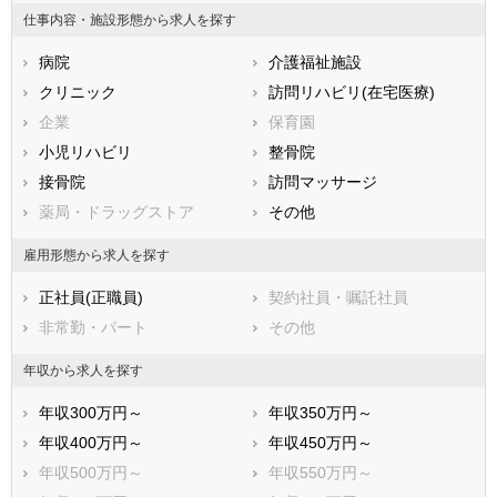
兵庫県
奈良県
和歌山県
仕事内容・施設形態から求人を探す
鳥取県
島根県
岡山県
病院
介護福祉施設
広島県
山口県
徳島県
クリニック
訪問リハビリ(在宅医療)
香川県
愛媛県
高知県
企業
保育園
福岡県
佐賀県
長崎県
小児リハビリ
整骨院
熊本県
大分県
宮崎県
接骨院
訪問マッサージ
鹿児島県
沖縄県
薬局・ドラッグストア
その他
雇用形態から求人を探す
正社員(正職員)
契約社員・嘱託社員
非常勤・パート
その他
年収から求人を探す
年収300万円～
年収350万円～
年収400万円～
年収450万円～
年収500万円～
年収550万円～