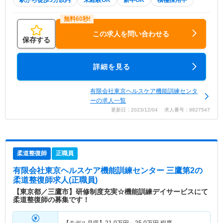
駅から徒歩5分以内
未経験OK
新卒OK
積極採用中
この求人を問い合わせる
保存する
詳細を見る
有限会社東京ヘルスケア機能訓練センタ
ーの求人一覧
更新日：2023/12/04 求人番号：9827547
柔道整復師
正職員
有限会社東京ヘルスケア機能訓練センター 三鷹第2
の
柔道整復師求人(正職員)
【東京都／三鷹市】研修制度充実☆機能訓練デイサービスにて
柔道整復師の募集です！