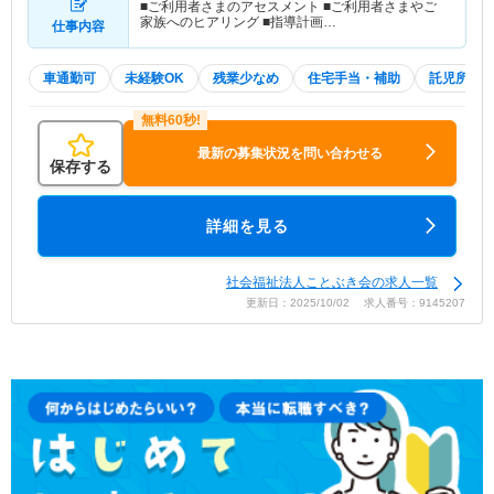
■ご利用者さまのアセスメント ■ご利用者さまやご
家族へのヒアリング ■指導計画…
仕事内容
車通勤可
未経験OK
残業少なめ
住宅手当・補助
託児所・
最新の募集状況を問い合わせる
保存する
詳細を見る
社会福祉法人ことぶき会の求人一覧
更新日：2025/10/02 求人番号：9145207