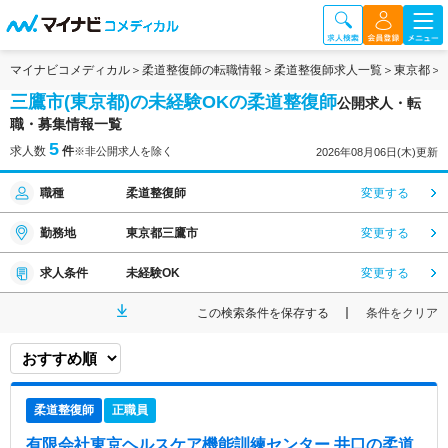
マイナビコメディカル
柔道整復師の転職情報
柔道整復師求人一覧
東京都
三鷹市(東京都)の未経験OKの柔道整復師
公開求人・転
職・募集情報一覧
5
求人数
件
※非公開求人を除く
2026年08月06日(木)更新
職種
柔道整復師
変更する
勤務地
東京都三鷹市
変更する
求人条件
未経験OK
変更する
この検索条件を保存する
条件をクリア
柔道整復師
正職員
有限会社東京ヘルスケア機能訓練センター 井口
の柔道