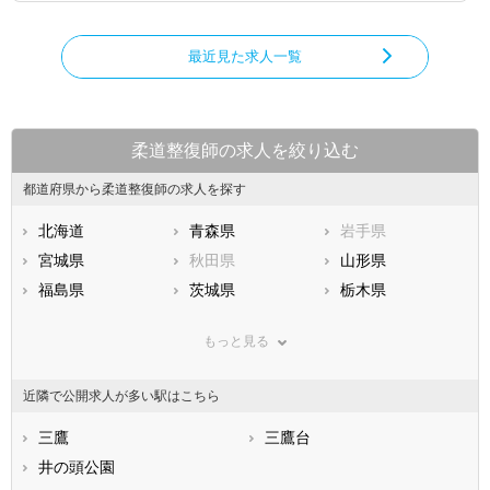
最近見た求人一覧
柔道整復師の求人を絞り込む
都道府県から柔道整復師の求人を探す
北海道
青森県
岩手県
宮城県
秋田県
山形県
福島県
茨城県
栃木県
群馬県
埼玉県
千葉県
もっと見る
東京都
神奈川県
新潟県
山梨県
長野県
富山県
近隣で公開求人が多い駅はこちら
石川県
福井県
岐阜県
静岡県
三鷹
愛知県
三鷹台
三重県
滋賀県
井の頭公園
京都府
大阪府