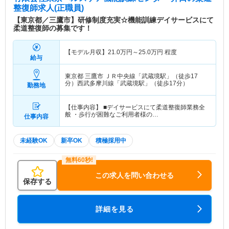
整復師求人(正職員)
【東京都／三鷹市】研修制度充実☆機能訓練デイサービスにて
柔道整復師の募集です！
【モデル月収】
21.0
万円～
25.0
万円
程度
給与
東京都 三鷹市
ＪＲ中央線「武蔵境駅」（徒歩17
分）西武多摩川線「武蔵境駅」（徒歩17分）
勤務地
【仕事内容】 ■デイサービスにて柔道整復師業務全
般 ・歩行が困難なご利用者様の…
仕事内容
未経験OK
新卒OK
積極採用中
この求人を問い合わせる
保存する
詳細を見る