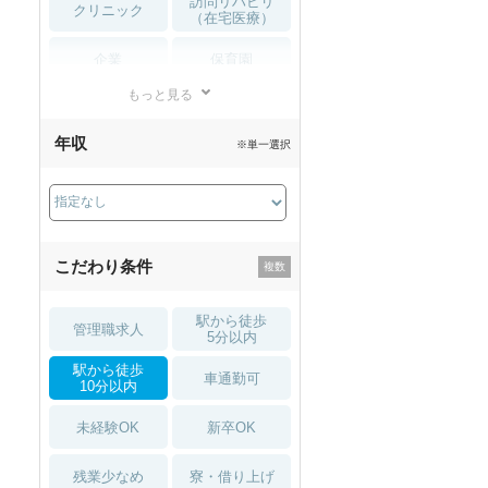
訪問リハビリ
クリニック
（在宅医療）
企業
保育園
もっと見る
小児リハビリ
整骨院
年収
※単一選択
接骨院
訪問マッサージ
薬局・
その他
ドラッグストア
こだわり条件
駅から徒歩
管理職求人
5分以内
駅から徒歩
車通勤可
10分以内
未経験OK
新卒OK
残業少なめ
寮・借り上げ