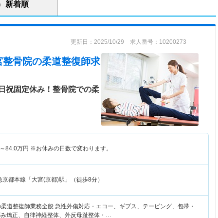
新着順
更新日：2025/10/29 求人番号：10200273
宮整骨院
の柔道整復師求
日祝固定休み！整骨院での柔
～
84.0
万円
※お休みの日数で変わります。
急京都本線「大宮(京都)駅」（徒歩8分）
の柔道整復師業務全般 急性外傷対応・エコー、ギプス、テーピング、包帯・
がみ矯正、自律神経整体、外反母趾整体・…