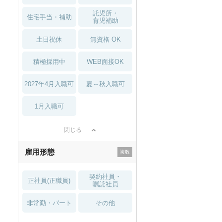
託児所・
住宅手当・補助
育児補助
土日祝休
無資格 OK
積極採用中
WEB面接OK
2027年4月入職可
夏～秋入職可
1月入職可
閉じる
雇用形態
契約社員・
正社員(正職員)
嘱託社員
非常勤・パート
その他