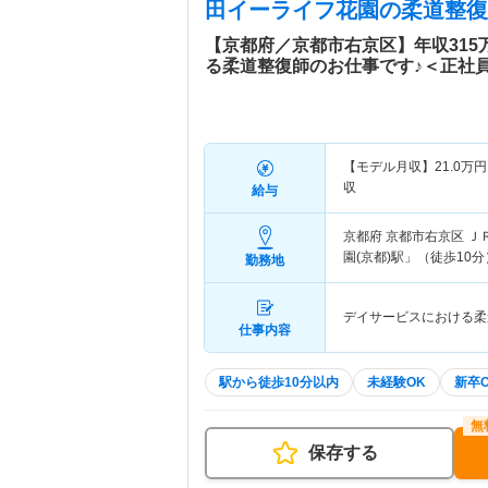
田イーライフ花園
の柔道整復
【京都府／京都市右京区】年収31
る柔道整復師のお仕事です♪＜正社
【モデル月収】
21.0
万円
収
給与
京都府 京都市右京区
Ｊ
園(京都)駅」（徒歩10分
勤務地
デイサービスにおける柔
仕事内容
駅から徒歩10分以内
未経験OK
新卒
保存する