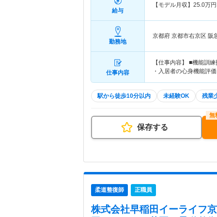
【モデル月収】
25.0
万円
給与
京都府 京都市右京区
阪
勤務地
【仕事内容】 ■機能訓
・入居者の心身機能評価
仕事内容
駅から徒歩10分以内
未経験OK
残業
保存する
柔道整復師
正職員
株式会社早稲田イーライフ京