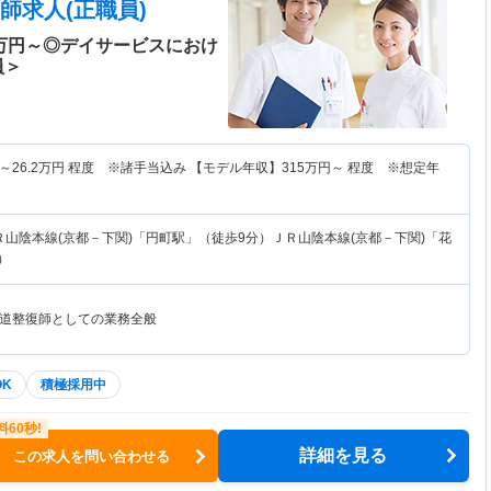
師求人(正職員)
5万円～◎デイサービスにおけ
員＞
～
26.2
万円
程度 ※諸手当込み 【モデル年収】
315
万円～
程度 ※想定年
Ｒ山陰本線(京都－下関)「円町駅」（徒歩9分）ＪＲ山陰本線(京都－下関)「花
）
道整復師としての業務全般
OK
積極採用中
詳細を見る
この求人を問い合わせる