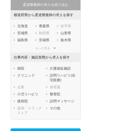
柔道整復師の求人を絞り込む
都道府県から柔道整復師の求人を探す
北海道
青森県
岩手県
宮城県
秋田県
山形県
福島県
茨城県
栃木県
群馬県
埼玉県
千葉県
もっと見る
東京都
神奈川県
新潟県
仕事内容・施設形態から求人を探す
山梨県
長野県
富山県
石川県
福井県
岐阜県
病院
介護福祉施設
静岡県
愛知県
三重県
クリニック
訪問リハビリ(在
宅医療)
滋賀県
京都府
大阪府
企業
保育園
兵庫県
奈良県
和歌山県
小児リハビリ
整骨院
鳥取県
島根県
岡山県
接骨院
訪問マッサージ
広島県
山口県
徳島県
薬局・ドラッグ
その他
香川県
愛媛県
高知県
ストア
福岡県
佐賀県
長崎県
熊本県
大分県
宮崎県