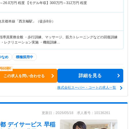
～
26.0
万円
程度 【モデル年収】
300
万円～
312
万円
程度
急京都本線「西京極駅」（徒歩8分）
練指導員業務全般 ・歩行訓練、マッサージ、筋力トレーニングなどの回復訓練
 ・レクリエーション実施 ・機能訓練…
少なめ
積極採用中
詳細を見る
この求人を問い合わせる
株式会社スーパー・コートの求人一覧
更新日：2026/05/18 求人番号：10136261
都 デイサービス 早稲