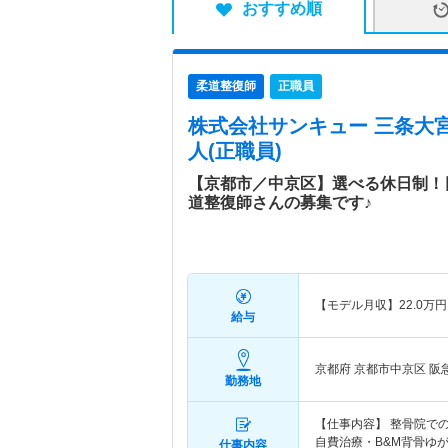
おすすめ順
柔道整復師
正職員
株式会社サンキュー 三条大
人(正職員)
【京都市／中京区】選べる休日制！
道整復師さんの募集です♪
【モデル月収】
22.0
万円
給与
京都府 京都市中京区
阪
勤務地
【仕事内容】 整骨院で
自費治療・B&M背骨ゆ
仕事内容