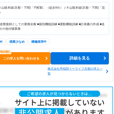
Ｒ山陰本線(京都－下関)「円町駅」（徒歩9分）ＪＲ山陰本線(京都－下関)「花
）
整復師としての業務全般 ■個別機能訓練 ■運動機能訓練 ■計画書の作成 ■送
■その他付随業務
OK
残業少なめ
積極採用中
詳細を見る
この求人を問い合わせる
株式会社早稲田イーライフ京都の求人一
覧