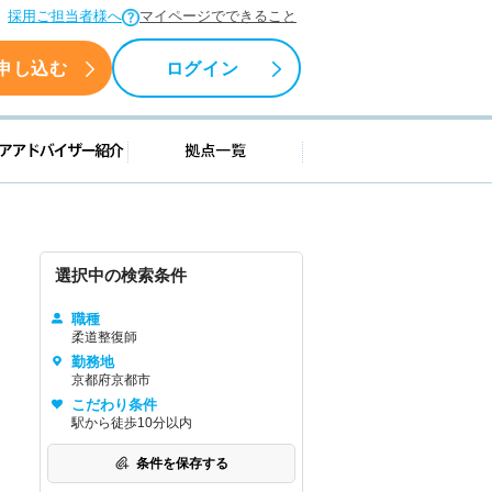
採用ご担当者様へ
マイページでできること
申し込む
ログイン
援情報
キャリアアドバイザー紹介
拠点一覧
選択中の検索条件
職種
柔道整復師
勤務地
京都府京都市
こだわり条件
駅から徒歩10分以内
条件を保存する