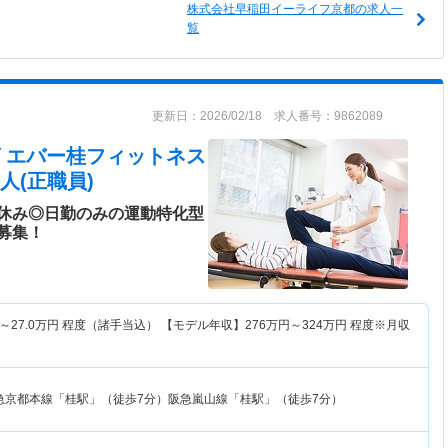
株式会社早稲田イーライフ京都の求人一
覧
更新日：2026/02/18 求人番号：9862089
 エバー桂フィットネス
人(正職員)
休み◎日勤のみの運動特化型
募集！
～
27.0
万円
程度（諸手当込） 【モデル年収】
276
万円～
324
万円
程度※月収
急京都本線「桂駅」（徒歩7分）阪急嵐山線「桂駅」（徒歩7分）