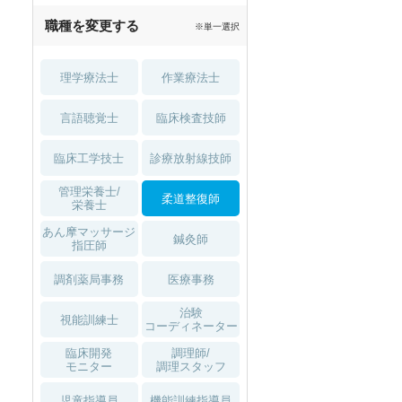
職種を変更する
※単一選択
理学療法士
作業療法士
言語聴覚士
臨床検査技師
臨床工学技士
診療放射線技師
管理栄養士/
柔道整復師
栄養士
あん摩マッサージ
鍼灸師
指圧師
調剤薬局事務
医療事務
治験
視能訓練士
コーディネーター
臨床開発
調理師/
モニター
調理スタッフ
児童指導員
機能訓練指導員