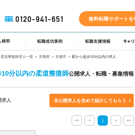
0120-941-651
無料転職サポートを
ド
求人検索
転職成功事例
転職支
柔道整復師求人一覧
京都府
京都市
駅から徒歩10分以内の求人
歩10分以内の柔道整復師
公開求人・転職・募集情報
開求人
非公開求人を含めて紹介してもらう
<<
<
>
>>
1