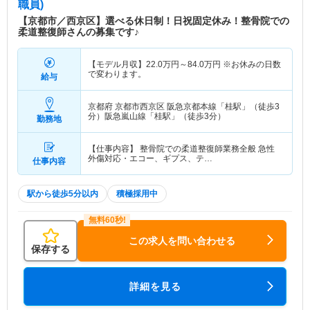
職員)
【京都市／西京区】選べる休日制！日祝固定休み！整骨院での
柔道整復師さんの募集です♪
【モデル月収】
22.0
万円～
84.0
万円
※お休みの日数
で変わります。
給与
京都府 京都市西京区
阪急京都本線「桂駅」（徒歩3
分）阪急嵐山線「桂駅」（徒歩3分）
勤務地
【仕事内容】 整骨院での柔道整復師業務全般 急性
外傷対応・エコー、ギプス、テ…
仕事内容
駅から徒歩5分以内
積極採用中
この求人を問い合わせる
保存する
詳細を見る