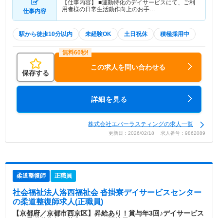
【仕事内容】 ■運動特化のデイサービスにて、ご利
用者様の日常生活動作向上のお手…
仕事内容
駅から徒歩10分以内
未経験OK
土日祝休
積極採用中
この求人を問い合わせる
保存する
詳細を見る
株式会社エバーラスティングの求人一覧
更新日：2026/02/18 求人番号：9862089
柔道整復師
正職員
社会福祉法人洛西福祉会 沓掛寮デイサービスセンター
の柔道整復師求人(正職員)
【京都府／京都市西京区】昇給あり！賞与年3回♪デイサービス