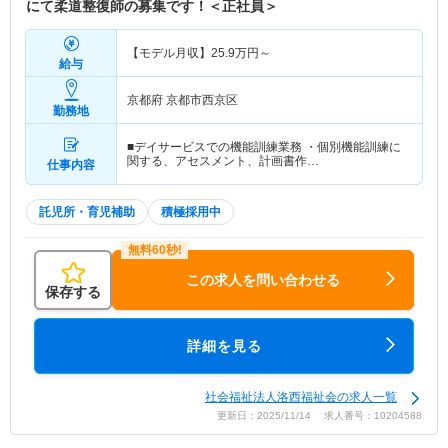
にて柔道整復師の募集です！＜正社員＞
【モデル月収】
25.9
万円～
給与
京都府 京都市西京区
勤務地
■デイサービスでの機能訓練業務 ・個別機能訓練に
関する、アセスメント、計画書作…
仕事内容
託児所・育児補助
積極採用中
この求人を問い合わせる
保存する
詳細を見る
社会福祉法人洛西福祉会の求人一覧
更新日：2025/11/14 求人番号：10204588