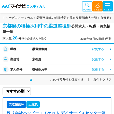
マイナビコメディカル
柔道整復師の転職情報
柔道整復師求人一覧
京都府
京都府の積極採用中の柔道整復師
公開求人・転職・募集情
報一覧
28
求人数
件
※非公開求人を除く
2026年08月09日(日)更新
職種
柔道整復師
変更する
勤務地
京都府
変更する
求人条件
積極採用中
変更する
この検索条件を保存する
条件をクリア
柔道整復師
正職員
株式会社ハッピー・チケット デイサービスセンター健