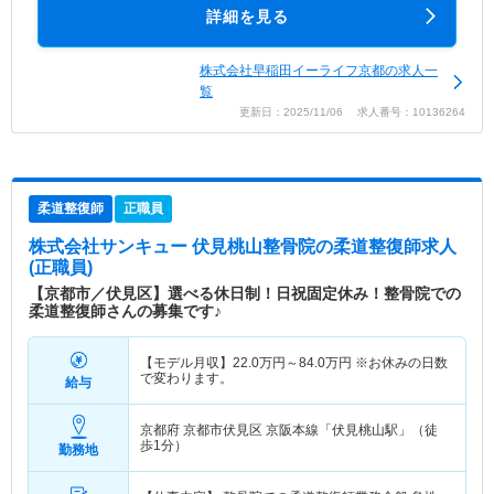
詳細を見る
株式会社早稲田イーライフ京都の求人一
覧
更新日：2025/11/06 求人番号：10136264
柔道整復師
正職員
株式会社サンキュー 伏見桃山整骨院
の柔道整復師求人
(正職員)
【京都市／伏見区】選べる休日制！日祝固定休み！整骨院での
柔道整復師さんの募集です♪
【モデル月収】
22.0
万円～
84.0
万円
※お休みの日数
で変わります。
給与
京都府 京都市伏見区
京阪本線「伏見桃山駅」（徒
歩1分）
勤務地