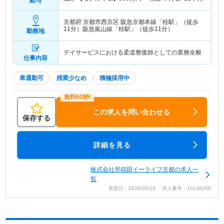
給与
京都府 京都市西京区
阪急京都本線「桂駅」（徒歩
11分）阪急嵐山線「桂駅」（徒歩11分）
勤務地
デイサービスにおける柔道整復師としての業務全般
仕事内容
車通勤可
残業少なめ
積極採用中
この求人を問い合わせる
保存する
詳細を見る
株式会社早稲田イーライフ京都の求人一
覧
更新日：2026/05/19 求人番号：10136268