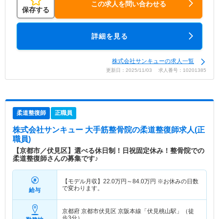
この求人を問い合わせる
保存する
詳細を見る
株式会社サンキューの求人一覧
更新日：2025/11/03 求人番号：10201385
柔道整復師
正職員
株式会社サンキュー 大手筋整骨院
の柔道整復師求人(正
職員)
【京都市／伏見区】選べる休日制！日祝固定休み！整骨院での
柔道整復師さんの募集です♪
【モデル月収】
22.0
万円～
84.0
万円
※お休みの日数
で変わります。
給与
京都府 京都市伏見区
京阪本線「伏見桃山駅」（徒
歩3分）