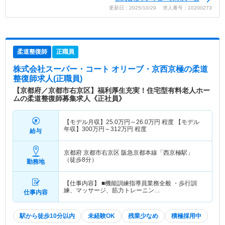
更新日：2025/10/29 求人番号：10200273
柔道整復師
正職員
株式会社スーパー・コート オリーブ・京西京極
の柔道
整復師求人(正職員)
【京都府／京都市右京区】福利厚生充実！住宅型有料老人ホー
ムの柔道整復師募集求人《正社員》
【モデル月収】
25.0
万円～
26.0
万円
程度 【モデル
年収】
300
万円～
312
万円
程度
給与
京都府 京都市右京区
阪急京都本線「西京極駅」
（徒歩8分）
勤務地
【仕事内容】 ■機能訓練指導員業務全般 ・歩行訓
練、マッサージ、筋力トレーニン…
仕事内容
駅から徒歩10分以内
未経験OK
残業少なめ
積極採用中