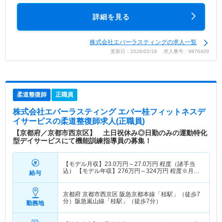
詳細を見る
株式会社エバーラスティングの求人一覧
更新日：2026/02/18 求人番号：9876409
柔道整復師
正職員
株式会社エバーラスティング エバー桂フィットネスデ
イサービス
の柔道整復師求人(正職員)
【京都府／京都市西京区】 土日祝休み◎日勤のみの運動特化
型デイサービスにて機能訓練指導員の募集！
【モデル月収】
23.0
万円～
27.0
万円
程度（諸手当
込） 【モデル年収】
276
万円～
324
万円
程度※月収
給与
×12か月
京都府 京都市西京区
阪急京都本線「桂駅」（徒歩7
分）阪急嵐山線「桂駅」（徒歩7分）
勤務地