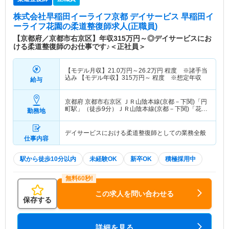
株式会社早稲田イーライフ京都 デイサービス 早稲田イ
ーライフ花園
の柔道整復師求人(正職員)
【京都府／京都市右京区】年収315万円～◎デイサービスにお
ける柔道整復師のお仕事です♪＜正社員＞
【モデル月収】
21.0
万円～
26.2
万円
程度 ※諸手当
込み 【モデル年収】
315
万円～
程度 ※想定年収
給与
京都府 京都市右京区
ＪＲ山陰本線(京都－下関)「円
町駅」（徒歩9分）ＪＲ山陰本線(京都－下関)「花園
勤務地
(京都)駅」（徒歩10分）
デイサービスにおける柔道整復師としての業務全般
仕事内容
駅から徒歩10分以内
未経験OK
新卒OK
積極採用中
この求人を問い合わせる
保存する
詳細を見る