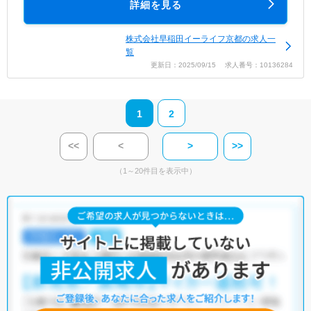
詳細を見る
株式会社早稲田イーライフ京都の求人一
覧
更新日：2025/09/15 求人番号：10136284
1
2
<<
<
>
>>
（1～20件目を表示中）