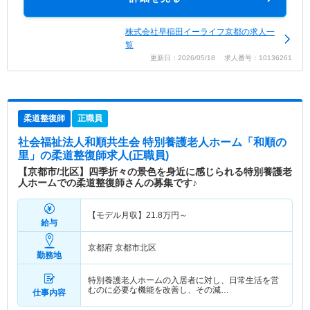
株式会社早稲田イーライフ京都の求人一
覧
更新日：2026/05/18 求人番号：10136261
柔道整復師
正職員
社会福祉法人和順共生会 特別養護老人ホーム「和順の
里」
の柔道整復師求人(正職員)
【京都市/北区】四季折々の景色を身近に感じられる特別養護老
人ホームでの柔道整復師さんの募集です♪
【モデル月収】
21.8
万円～
給与
京都府 京都市北区
勤務地
特別養護老人ホームの入居者に対し、日常生活を営
むのに必要な機能を改善し、その減…
仕事内容