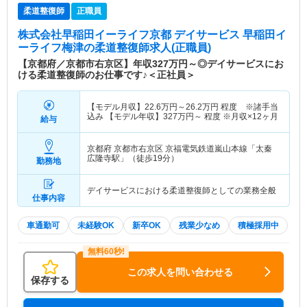
柔道整復師
正職員
株式会社早稲田イーライフ京都 デイサービス 早稲田イ
ーライフ梅津
の柔道整復師求人(正職員)
【京都府／京都市右京区】年収327万円～◎デイサービスにお
ける柔道整復師のお仕事です♪＜正社員＞
【モデル月収】
22.6
万円～
26.2
万円
程度 ※諸手当
込み 【モデル年収】
327
万円～
程度 ※月収×12ヶ月
給与
京都府 京都市右京区
京福電気鉄道嵐山本線「太秦
広隆寺駅」（徒歩19分）
勤務地
デイサービスにおける柔道整復師としての業務全般
仕事内容
車通勤可
未経験OK
新卒OK
残業少なめ
積極採用中
この求人を問い合わせる
保存する