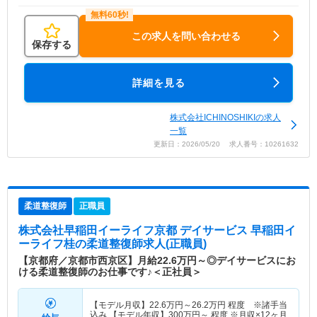
この求人を問い合わせる
保存する
詳細を見る
株式会社ICHINOSHIKIの求人
一覧
更新日：2026/05/20 求人番号：10261632
柔道整復師
正職員
株式会社早稲田イーライフ京都 デイサービス 早稲田イ
ーライフ桂
の柔道整復師求人(正職員)
【京都府／京都市西京区】月給22.6万円～◎デイサービスにお
ける柔道整復師のお仕事です♪＜正社員＞
【モデル月収】
22.6
万円～
26.2
万円
程度 ※諸手当
込み 【モデル年収】
300
万円～
程度 ※月収×12ヶ月