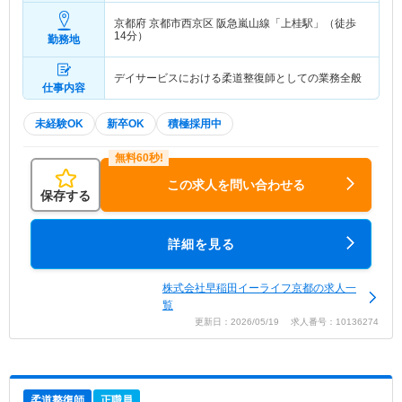
京都府 京都市西京区
阪急嵐山線「上桂駅」（徒歩
14分）
勤務地
デイサービスにおける柔道整復師としての業務全般
仕事内容
未経験OK
新卒OK
積極採用中
この求人を問い合わせる
保存する
詳細を見る
株式会社早稲田イーライフ京都の求人一
覧
更新日：2026/05/19 求人番号：10136274
柔道整復師
正職員