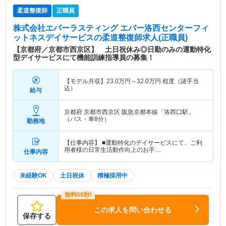
柔道整復師
正職員
株式会社エバーラスティング エバー洛西センターフィ
ットネスデイサービス
の柔道整復師求人(正職員)
【京都府／京都市西京区】 土日祝休み◎日勤のみの運動特化
型デイサービスにて機能訓練指導員の募集！
【モデル月収】
23.0
万円～
32.0
万円
程度（諸手当
込）
給与
京都府 京都市西京区
阪急京都本線「洛西口駅」
（バス・車8分）
勤務地
【仕事内容】 ■運動特化のデイサービスにて、ご利
用者様の日常生活動作向上のお手…
仕事内容
未経験OK
土日祝休
積極採用中
この求人を問い合わせる
保存する