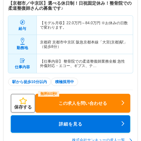
【京都市／中京区】選べる休日制！日祝固定休み！整骨院での
柔道整復師さんの募集です♪
【モデル月収】
22.0
万円～
84.0
万円
※お休みの日数
で変わります。
給与
京都府 京都市中京区
阪急京都本線「大宮(京都)駅」
（徒歩8分）
勤務地
【仕事内容】 整骨院での柔道整復師業務全般 急性
外傷対応・エコー、ギプス、テ…
仕事内容
駅から徒歩10分以内
積極採用中
この求人を問い合わせる
保存する
詳細を見る
株式会社サンキューの求人一覧