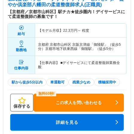
やか倶楽部八幡田
の柔道整復師求人(正職員)
【京都府／京都市山科区】駅チカ★徒歩圏内！デイサービスに
て柔道整復師の募集です！
【モデル月収】
22.3
万円～
程度
給与
京都府 京都市山科区
京阪京津線「御陵駅」（徒歩5
分）京都市地下鉄東西線「御陵駅」（徒歩5分）
勤務地
【仕事内容】 ■デイサービスにて柔道整復師業務全
般
仕事内容
駅から徒歩5分以内
車通勤可
残業少なめ
積極採用中
この求人を問い合わせる
保存する
詳細を見る