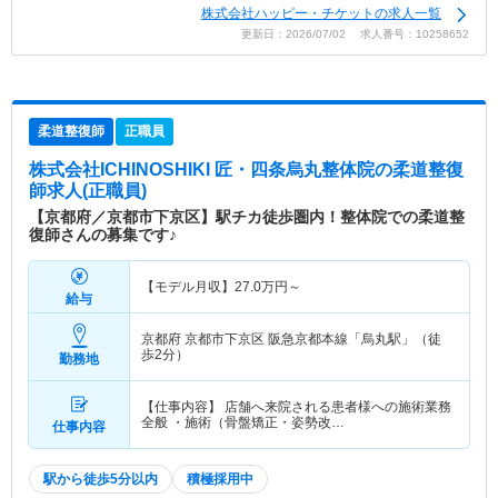
株式会社ハッピー・チケットの求人一覧
更新日：2026/07/02 求人番号：10258652
柔道整復師
正職員
株式会社ICHINOSHIKI 匠・四条烏丸整体院
の柔道整復
師求人(正職員)
【京都府／京都市下京区】駅チカ徒歩圏内！整体院での柔道整
復師さんの募集です♪
【モデル月収】
27.0
万円～
給与
京都府 京都市下京区
阪急京都本線「烏丸駅」（徒
歩2分）
勤務地
【仕事内容】 店舗へ来院される患者様への施術業務
全般 ・施術（骨盤矯正・姿勢改…
仕事内容
駅から徒歩5分以内
積極採用中