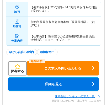
【モデル月収】
22.0
万円～
84.0
万円
※お休みの日数
で変わります。
給与
京都府 長岡京市
阪急京都本線「長岡天神駅」（徒
歩3分）
勤務地
【仕事内容】 整骨院での柔道整復師業務全般 急性
外傷対応・エコー、ギプス、テ…
仕事内容
駅から徒歩5分以内
積極採用中
この求人を問い合わせる
保存する
詳細を見る
株式会社サンキューの求人一覧
更新日：2025/11/03 求人番号：10201386