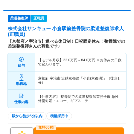
柔道整復師
正職員
株式会社サンキュー 小倉駅前整骨院
の柔道整復師求人
(正職員)
【京都府／宇治市】選べる休日制！日祝固定休み！整骨院での
柔道整復師さんの募集です♪
【モデル月収】
22.0
万円～
84.0
万円
※お休みの日数
で変わります。
給与
京都府 宇治市
近鉄京都線「小倉(京都)駅」（徒歩1
分）
勤務地
【仕事内容】 整骨院での柔道整復師業務全般 急性
外傷対応・エコー、ギプス、テ…
仕事内容
駅から徒歩5分以内
積極採用中