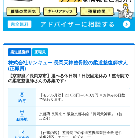
柔道整復師
正職員
株式会社サンキュー 長岡天神整骨院
の柔道整復師求人
(正職員)
【京都府／長岡京市】選べる休日制！日祝固定休み！整骨院で
の柔道整復師さんの募集です♪
【モデル月収】
22.0
万円～
84.0
万円
※お休みの日数
で変わります。
給与
京都府 長岡京市
阪急京都本線「長岡天神駅」（徒
歩2分）
勤務地
【仕事内容】 整骨院での柔道整復師業務全般 急性
外傷対応・エコー、ギプス、テ…