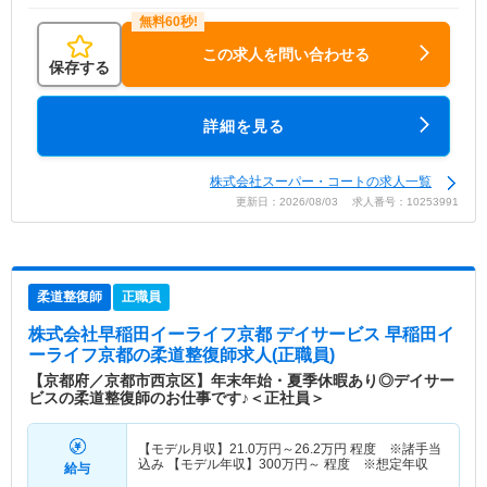
この求人を問い合わせる
保存する
詳細を見る
株式会社スーパー・コートの求人一覧
更新日：2026/08/03 求人番号：10253991
柔道整復師
正職員
株式会社早稲田イーライフ京都 デイサービス 早稲田イ
ーライフ京都
の柔道整復師求人(正職員)
【京都府／京都市西京区】年末年始・夏季休暇あり◎デイサー
ビスの柔道整復師のお仕事です♪＜正社員＞
【モデル月収】
21.0
万円～
26.2
万円
程度 ※諸手当
込み 【モデル年収】
300
万円～
程度 ※想定年収
給与