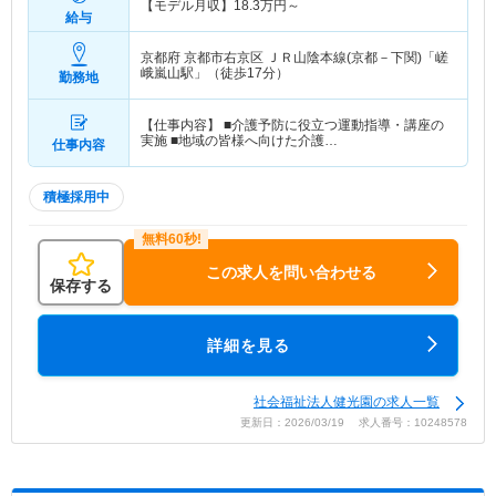
【モデル月収】
18.3
万円～
給与
京都府 京都市右京区
ＪＲ山陰本線(京都－下関)「嵯
峨嵐山駅」（徒歩17分）
勤務地
【仕事内容】 ■介護予防に役立つ運動指導・講座の
実施 ■地域の皆様へ向けた介護…
仕事内容
積極採用中
この求人を問い合わせる
保存する
詳細を見る
社会福祉法人健光園の求人一覧
更新日：2026/03/19 求人番号：10248578