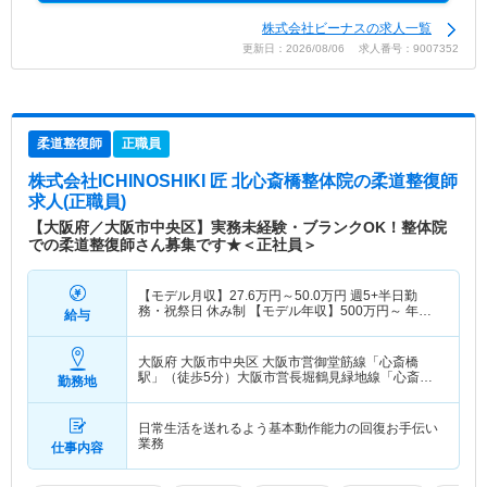
株式会社ビーナスの求人一覧
更新日：2026/08/06 求人番号：9007352
柔道整復師
正職員
株式会社ICHINOSHIKI 匠 北心斎橋整体院
の柔道整復師
求人(正職員)
【大阪府／大阪市中央区】実務未経験・ブランクOK！整体院
での柔道整復師さん募集です★＜正社員＞
【モデル月収】
27.6
万円～
50.0
万円
週5+半日勤
務・祝祭日 休み制 【モデル年収】
500
万円～
年収
給与
実績（1年目モデル）
大阪府 大阪市中央区
大阪市営御堂筋線「心斎橋
駅」（徒歩5分）大阪市営長堀鶴見緑地線「心斎橋
勤務地
駅」（徒歩5分）
日常生活を送れるよう基本動作能力の回復お手伝い
業務
仕事内容