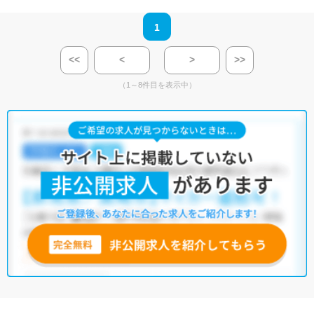
1
<<
<
>
>>
（1～8件目を表示中）