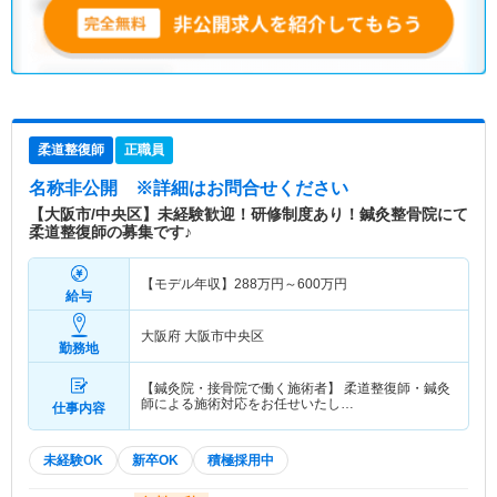
柔道整復師
正職員
名称非公開
※詳細はお問合せください
【大阪市/中央区】未経験歓迎！研修制度あり！鍼灸整骨院にて
柔道整復師の募集です♪
【モデル年収】
288
万円～
600
万円
給与
大阪府 大阪市中央区
勤務地
【鍼灸院・接骨院で働く施術者】 柔道整復師・鍼灸
師による施術対応をお任せいたし…
仕事内容
未経験OK
新卒OK
積極採用中