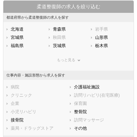
柔道整復師の求人を絞り込む
都道府県から柔道整復師の求人を探す
北海道
青森県
岩手県
宮城県
秋田県
山形県
福島県
茨城県
栃木県
群馬県
埼玉県
千葉県
もっと見る
東京都
神奈川県
新潟県
山梨県
長野県
富山県
仕事内容・施設形態から求人を探す
石川県
福井県
岐阜県
静岡県
病院
愛知県
介護福祉施設
三重県
滋賀県
クリニック
京都府
訪問リハビリ(在宅医療)
大阪府
兵庫県
企業
奈良県
保育園
和歌山県
鳥取県
小児リハビリ
島根県
整骨院
岡山県
広島県
接骨院
山口県
訪問マッサージ
徳島県
香川県
薬局・ドラッグストア
愛媛県
その他
高知県
福岡県
佐賀県
長崎県