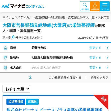
マイナビコメディカル
柔道整復師の転職情報
柔道整復師求人一覧
大阪市営
大阪市営長堀鶴見緑地線(大阪府)の柔道整復師
公開求
人・転職・募集情報一覧
8
求人数
件
※非公開求人を除く
2026年08月07日(金)更新
職種
柔道整復師
変更する
勤務地
大阪府大阪市営長堀鶴見緑地線
変更する
求人条件
その他求人条件未設定
変更する
この検索条件を保存する
条件をクリア
柔道整復師
正職員
株式会社ビーナス ビーナスプラス泉尾
の柔道整復師求