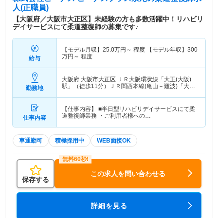
人(正職員)
【大阪府／大阪市大正区】未経験の方も多数活躍中！リハビリ
デイサービスにて柔道整復師の募集です♪
【モデル月収】
25.0
万円～
程度 【モデル年収】
300
万円～
程度
給与
大阪府 大阪市大正区
ＪＲ大阪環状線「大正(大阪)
駅」（徒歩11分）ＪＲ関西本線(亀山－難波)「大正
勤務地
(大阪)駅」（徒歩11分） 他
【仕事内容】 ■半日型リハビリデイサービスにて柔
道整復師業務 ・ご利用者様への…
仕事内容
車通勤可
積極採用中
WEB面接OK
この求人を問い合わせる
保存する
詳細を見る