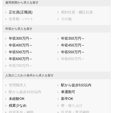
雇用形態から求人を探す
熊本県
大分県
宮崎県
正社員(正職員)
契約社員・嘱託社員
鹿児島県
沖縄県
非常勤・パート
その他
年収から求人を探す
年収300万円～
年収350万円～
年収400万円～
年収450万円～
年収500万円～
年収550万円～
年収600万円～
年収650万円～
年収700万円～
人気のこだわり条件から求人を探す
管理職求人
駅から徒歩5分以内
駅から徒歩10分以内
車通勤可
未経験OK
新卒OK
残業少なめ
寮・借り上げ
住宅手当・補助
託児所・育児補助