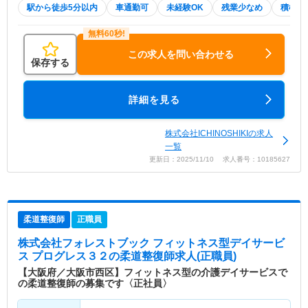
駅から徒歩5分以内
車通勤可
未経験OK
残業少なめ
積極採
この求人を問い合わせる
保存する
詳細を見る
株式会社ICHINOSHIKIの求人
一覧
更新日：2025/11/10 求人番号：10185627
柔道整復師
正職員
株式会社フォレストブック フィットネス型デイサービ
ス プログレス３２
の柔道整復師求人(正職員)
【大阪府／大阪市西区】フィットネス型の介護デイサービスで
の柔道整復師の募集です〈正社員〉