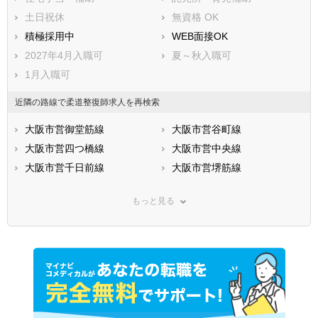
土日祝休
無資格 OK
積極採用中
WEB面接OK
2027年4月入職可
夏～秋入職可
1月入職可
近隣の路線で柔道整復師求人を再検索
大阪市営御堂筋線
大阪市営谷町線
大阪市営四つ橋線
大阪市営中央線
大阪市営千日前線
大阪市営堺筋線
大阪市営今里筋線
大阪市営南港ポートタウン線
もっと見る
ＪＲ東海道本線(米原－神戸)
ＪＲ関西本線(亀山－難波)
ＪＲ片町線
ＪＲ福知山線
ＪＲ大阪環状線
ＪＲ東西線
ＪＲ阪和線(天王寺－和歌山)
ＪＲ関西空港線
ＪＲ桜島線
ＪＲおおさか東線
阪神本線
阪神なんば線