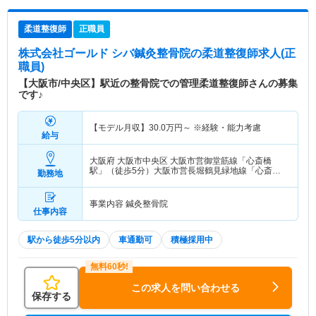
柔道整復師
正職員
株式会社ゴールド シバ鍼灸整骨院
の柔道整復師求人(正
職員)
【大阪市/中央区】駅近の整骨院での管理柔道整復師さんの募集
です♪
【モデル月収】
30.0
万円～
※経験・能力考慮
給与
大阪府 大阪市中央区
大阪市営御堂筋線「心斎橋
駅」（徒歩5分）大阪市営長堀鶴見緑地線「心斎橋
勤務地
駅」（徒歩5分）
事業内容 鍼灸整骨院
仕事内容
駅から徒歩5分以内
車通勤可
積極採用中
この求人を問い合わせる
保存する