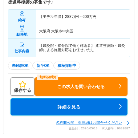
柔道整復師の募集です♪
【モデル年収】
288
万円～
600
万円
給与
大阪府 大阪市中央区
勤務地
【鍼灸院・接骨院で働く施術者】 柔道整復師・鍼灸
師による施術対応をお任せいたし…
仕事内容
未経験OK
新卒OK
積極採用中
この求人を問い合わせる
保存する
詳細を見る
名称非公開 ※詳細はお問合せください
更新日：2026/05/13 求人番号：9689887