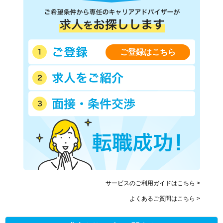
京阪本線
京阪交野線
京阪中之島線
阪急神戸本線
阪急宝塚本線
阪急京都本線
阪急箕面線
阪急千里線
ご登録はこちら
近鉄大阪線
近鉄奈良線
近鉄難波線
近鉄南大阪線
近鉄道明寺線
近鉄信貴線
近鉄長野線
近鉄けいはんな線
南海電気鉄道
南海空港線
南海高野線
南海多奈川線
南海高師浜線
北大阪急行電鉄
水間鉄道
大阪高速鉄道大阪モノレール
大阪高速鉄道国際文化公園都
阪堺電気軌道上町線
市モノレール
サービスのご利用ガイドはこちら >
阪堺電気軌道阪堺線
能勢電鉄妙見線
よくあるご質問はこちら >
南海泉北線