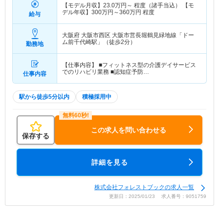
【モデル月収】
23.0
万円～
程度（諸手当込） 【モ
デル年収】
300
万円～
360
万円
程度
給与
大阪府 大阪市西区
大阪市営長堀鶴見緑地線「ドー
ム前千代崎駅」（徒歩2分）
勤務地
【仕事内容】 ■フィットネス型の介護デイサービス
でのリハビリ業務 ■認知症予防…
仕事内容
駅から徒歩5分以内
積極採用中
この求人を問い合わせる
保存する
詳細を見る
株式会社フォレストブックの求人一覧
更新日：2025/01/23 求人番号：9051759