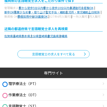
福岡県の言語聴覚士求人をこだわり条件で探す
管理職求人
駅から徒歩5分以内
駅から徒歩10分以内
車通勤可
未経験OK
新卒OK
残業少なめ
寮・借り上げ
住宅手当・補助
託児所・育児補助
土日祝休
無資格 OK
積極採用中
WEB面接OK
2027年4月入職可
夏～秋入職可
1月入職可
近隣の都道府県で言語聴覚士求人を再検索
佐賀県
長崎県
熊本県
大分県
宮崎県
鹿児島県
沖縄県
言語聴覚士の求人をすべて見る
専門サイト
理学療法士（PT）
作業療法士（OT）
言語聴覚士（ST）