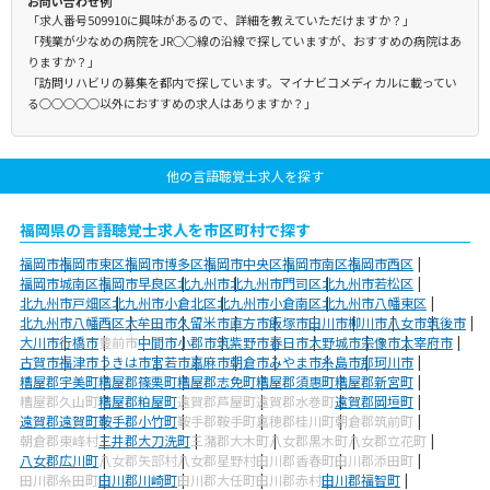
お問い合わせ例
「求人番号509910に興味があるので、詳細を教えていただけますか？」
「残業が少なめの病院をJR○○線の沿線で探していますが、おすすめの病院はあ
りますか？」
「訪問リハビリの募集を都内で探しています。マイナビコメディカルに載ってい
る○○○○○以外におすすめの求人はありますか？」
他の言語聴覚士求人を探す
福岡県の言語聴覚士求人を市区町村で探す
福岡市
福岡市東区
福岡市博多区
福岡市中央区
福岡市南区
福岡市西区
福岡市城南区
福岡市早良区
北九州市
北九州市門司区
北九州市若松区
北九州市戸畑区
北九州市小倉北区
北九州市小倉南区
北九州市八幡東区
北九州市八幡西区
大牟田市
久留米市
直方市
飯塚市
田川市
柳川市
八女市
筑後市
大川市
行橋市
豊前市
中間市
小郡市
筑紫野市
春日市
大野城市
宗像市
太宰府市
古賀市
福津市
うきは市
宮若市
嘉麻市
朝倉市
みやま市
糸島市
那珂川市
糟屋郡宇美町
糟屋郡篠栗町
糟屋郡志免町
糟屋郡須惠町
糟屋郡新宮町
糟屋郡久山町
糟屋郡粕屋町
遠賀郡芦屋町
遠賀郡水巻町
遠賀郡岡垣町
遠賀郡遠賀町
鞍手郡小竹町
鞍手郡鞍手町
嘉穂郡桂川町
朝倉郡筑前町
朝倉郡東峰村
三井郡大刀洗町
三潴郡大木町
八女郡黒木町
八女郡立花町
八女郡広川町
八女郡矢部村
八女郡星野村
田川郡香春町
田川郡添田町
田川郡糸田町
田川郡川崎町
田川郡大任町
田川郡赤村
田川郡福智町