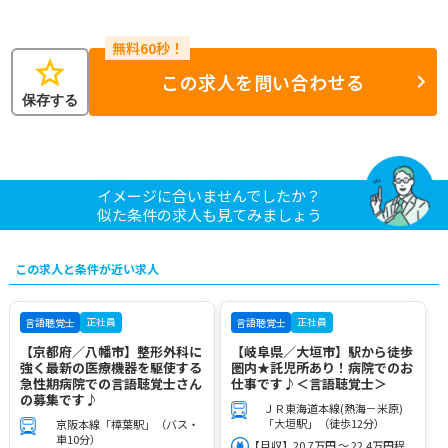
star
この求人を問い合わせる
保存する
イメージに合いませんでしたか？
似た条件の求人も見てみましょう
この求人と条件が近い求人
正社員
正社員
言語聴覚士
言語聴覚士
【京都府／八幡市】整形外科に
【岐阜県／大垣市】駅から徒歩
強く最新の医療機器を駆使する
圏内★託児所あり！病院でのお
急性期病院での言語聴覚士さん
仕事です♪＜言語聴覚士＞
の募集です♪
ＪＲ東海道本線(熱海－米原)
「大垣駅」（徒歩12分）
京阪本線「樟葉駅」（バス・
車10分）
【月収】20.7万円 ～ 22.4万円程