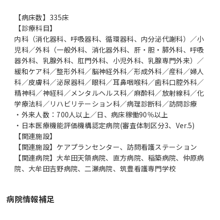
【病床数】335床
【診療科目】
内科（消化器科、呼吸器科、循環器科、内分泌代謝科）／小
児科／外科（一般外科、消化器外科、肝・胆・膵外科、呼吸
器外科、乳腺外科、肛門外科、小児外科、乳腺専門外来）／
緩和ケア科／整形外科／脳神経外科／形成外科／産科／婦人
科／皮膚科／泌尿器科／眼科／耳鼻咽喉科／歯科口腔外科／
精神科／神経科／メンタルヘルス科／麻酔科／放射線科／化
学療法科／リハビリテーション科／病理診断科／訪問診療
・外来人数：700人以上／日、病床稼働90％以上
・日本医療機能評価機構認定病院(審査体制区分3、Ver.5)
【関連施設】
【関連施設】ケアプランセンター、訪問看護ステーション
【関連病院】大牟田天領病院、直方病院、稲築病院、仲原病
院、大牟田吉野病院、二瀬病院、筑豊看護専門学校
病院情報補足