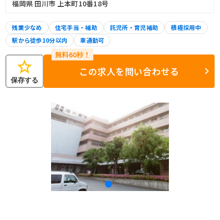
福岡県 田川市 上本町10番18号
残業少なめ
住宅手当・補助
託児所・育児補助
積極採用中
駅から徒歩10分以内
車通勤可
star
この求人を問い合わせる
保存する