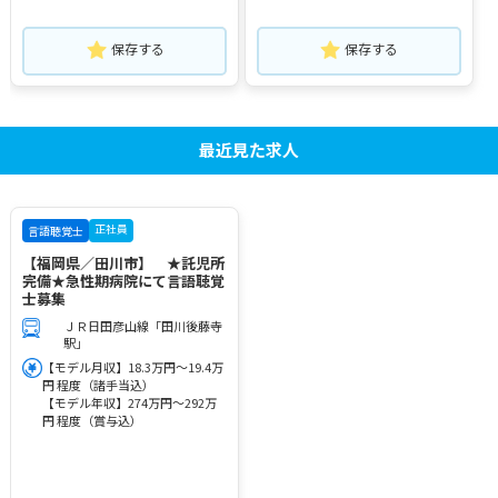
保存する
保存する
最近見た求人
正社員
言語聴覚士
【福岡県／田川市】 ★託児所
完備★急性期病院にて言語聴覚
士募集
ＪＲ日田彦山線「田川後藤寺
駅」
【モデル月収】18.3万円～19.4万
円 程度（諸手当込）
【モデル年収】274万円～292万
円 程度（賞与込）