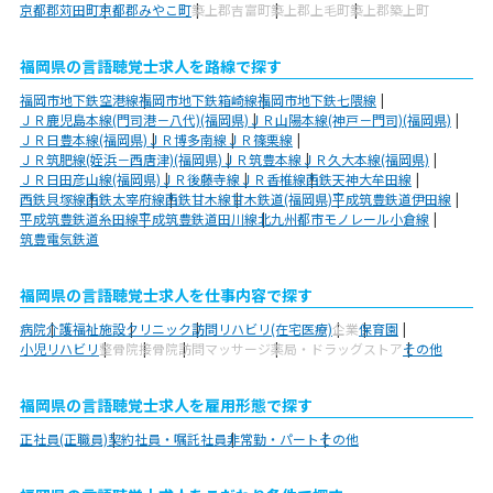
京都郡苅田町
京都郡みやこ町
築上郡吉富町
築上郡上毛町
築上郡築上町
福岡県の言語聴覚士求人を路線で探す
福岡市地下鉄空港線
福岡市地下鉄箱崎線
福岡市地下鉄七隈線
ＪＲ鹿児島本線(門司港－八代)(福岡県)
ＪＲ山陽本線(神戸－門司)(福岡県)
ＪＲ日豊本線(福岡県)
ＪＲ博多南線
ＪＲ篠栗線
ＪＲ筑肥線(姪浜－西唐津)(福岡県)
ＪＲ筑豊本線
ＪＲ久大本線(福岡県)
ＪＲ日田彦山線(福岡県)
ＪＲ後藤寺線
ＪＲ香椎線
西鉄天神大牟田線
西鉄貝塚線
西鉄太宰府線
西鉄甘木線
甘木鉄道(福岡県)
平成筑豊鉄道伊田線
平成筑豊鉄道糸田線
平成筑豊鉄道田川線
北九州都市モノレール小倉線
筑豊電気鉄道
福岡県の言語聴覚士求人を仕事内容で探す
病院
介護福祉施設
クリニック
訪問リハビリ(在宅医療)
企業
保育園
小児リハビリ
整骨院
接骨院
訪問マッサージ
薬局・ドラッグストア
その他
福岡県の言語聴覚士求人を雇用形態で探す
正社員(正職員)
契約社員・嘱託社員
非常勤・パート
その他