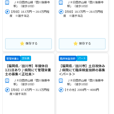
ＪＲ日田彦山線「田川後藤寺
ＪＲ日田彦山線「田川後藤寺
駅」（徒歩10分）
駅」（徒歩10分）
【月収】18.3万円 ～ 28.0万円程
【月収】18.3万円 ～ 28.0万円程
度 ※諸手当込
度 ※諸手当込
保存する
保存する
正社員
パート
管理栄養士
臨床検査技師
【福岡県／田川市】年間休日
【福岡県／田川市】土日祝休み
121日あり♪病院にて管理栄養
♪病院にて臨床検査技師の募集
士の募集＜正社員＞
＜パート＞
ＪＲ日田彦山線「田川後藤寺
ＪＲ日田彦山線「田川後藤寺
駅」（徒歩10分）
駅」（徒歩10分）
【月収】17.8万円 ～ 31.5万円程
【その他】2000円 ～ 4000円
度※諸手当別