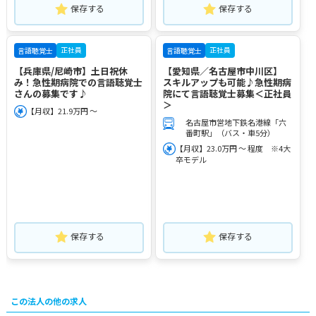
保存する
保存する
正社員
正社員
言語聴覚士
言語聴覚士
【兵庫県/尼崎市】土日祝休
【愛知県／名古屋市中川区】
み！急性期病院での言語聴覚士
スキルアップも可能♪急性期病
さんの募集です♪
院にて言語聴覚士募集＜正社員
＞
【月収】21.9万円 ～
名古屋市営地下鉄名港線「六
番町駅」（バス・車5分）
【月収】23.0万円 ～ 程度 ※4大
卒モデル
保存する
保存する
この法人の他の求人