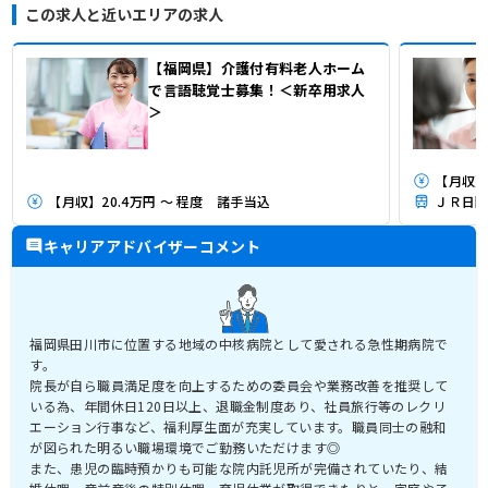
この求人と近いエリアの求人
【福岡県】介護付有料老人ホーム
で言語聴覚士募集！＜新卒用求人
＞
【月収】
【月収】20.4万円 ～ 程度 諸手当込
ＪＲ日田
キャリアアドバイザーコメント
福岡県田川市に位置する地域の中核病院として愛される急性期病院で
す。
院長が自ら職員満足度を向上するための委員会や業務改善を推奨して
いる為、年間休日120日以上、退職金制度あり、社員旅行等のレクリ
エーション行事など、福利厚生面が充実しています。職員同士の融和
が図られた明るい職場環境でご勤務いただけます◎
また、患児の臨時預かりも可能な院内託児所が完備されていたり、結