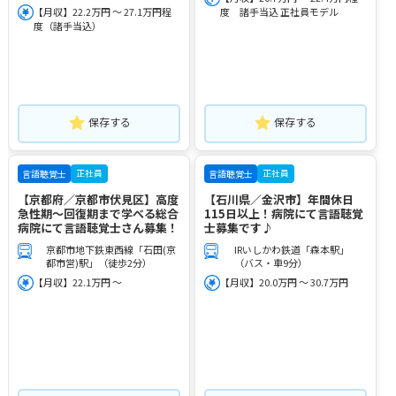
【月収】22.2万円 ～ 27.1万円程
度 諸手当込 正社員モデル
度（諸手当込）
保存する
保存する
正社員
正社員
言語聴覚士
言語聴覚士
【京都府／京都市伏見区】高度
【石川県／金沢市】年間休日
急性期～回復期まで学べる総合
115日以上！病院にて言語聴覚
病院にて言語聴覚士さん募集！
士募集です♪
京都市地下鉄東西線「石田(京
IRいしかわ鉄道「森本駅」
都市営)駅」（徒歩2分）
（バス・車9分）
【月収】22.1万円 ～
【月収】20.0万円 ～ 30.7万円