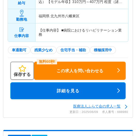
込） 【モデル年収】
310
万円～
407
万円
程度（諸手
給与
当込）
福岡県 北九州市八幡東区
勤務地
【仕事内容】 ■病院におけるリハビリテーション業
務
仕事内容
車通勤可
残業少なめ
住宅手当・補助
積極採用中
この求人を問い合わせる
保存する
詳細を見る
医療法人ふらて会の求人一覧
更新日：2025/06/09 求人番号：688980