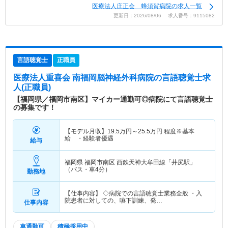
医療法人庄正会 蜂須賀病院の求人一覧
更新日：2026/08/06 求人番号：9115082
言語聴覚士
正職員
医療法人重喜会 南福岡脳神経外科病院
の言語聴覚士求
人(正職員)
【福岡県／福岡市南区】マイカー通勤可◎病院にて言語聴覚士
の募集です！
【モデル月収】
19.5
万円～
25.5
万円
程度※基本
給 ・経験者優遇
給与
福岡県 福岡市南区
西鉄天神大牟田線「井尻駅」
（バス・車4分）
勤務地
【仕事内容】 ◇病院での言語聴覚士業務全般 ・入
院患者に対しての、嚥下訓練、発…
仕事内容
車通勤可
積極採用中