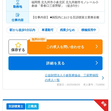
福岡県 北九州市小倉北区
北九州都市モノレール小
倉線「香春口三萩野駅」（徒歩5分）
勤務地
【仕事内容】 ■病院内における言語聴覚士業務全般
仕事内容
駅から徒歩5分以内
車通勤可
残業少なめ
積極採用中
この求人を問い合わせる
保存する
詳細を見る
公益財団法人小倉医療協会 三萩野病院
の求人一覧
更新日：2025/08/20 求人番号：710856
言語聴覚士
正職員