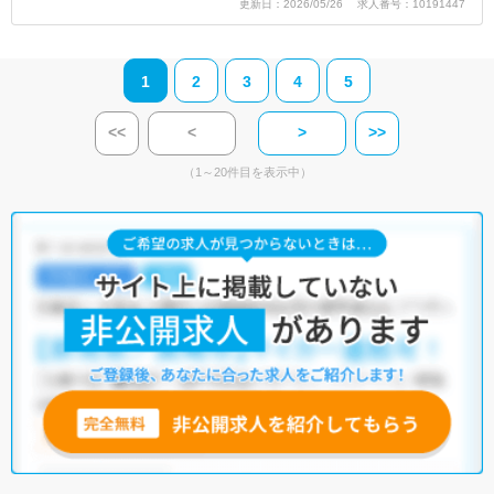
更新日：2026/05/26 求人番号：10191447
1
2
3
4
5
<<
<
>
>>
（1～20件目を表示中）