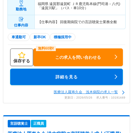
福岡県 遠賀郡遠賀町
ＪＲ鹿児島本線(門司港－八代)
「遠賀川駅」（バス・車10分）
勤務地
【仕事内容】 回復期病院での言語聴覚士業務全般
仕事内容
車通勤可
新卒OK
積極採用中
この求人を問い合わせる
保存する
詳細を見る
医療法人羅寿久会 浅木病院の求人一覧
更新日：2026/05/26 求人番号：10191449
言語聴覚士
正職員