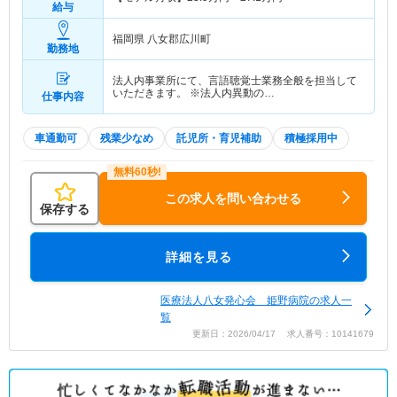
給与
福岡県 八女郡広川町
勤務地
法人内事業所にて、言語聴覚士業務全般を担当して
いただきます。 ※法人内異動の…
仕事内容
車通勤可
残業少なめ
託児所・育児補助
積極採用中
この求人を問い合わせる
保存する
詳細を見る
医療法人八女発心会 姫野病院の求人一
覧
更新日：2026/04/17 求人番号：10141679