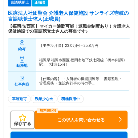
言語聴覚士
正職員
医療法人社団聖会 介護老人保健施設 サンライズ壱岐
の
言語聴覚士求人(正職員)
【福岡市/西区】マイカー通勤可能！退職金制度あり！介護老人
保健施設での言語聴覚士さんの募集です♪
【モデル月収】
23.0
万円～
25.8
万円
給与
福岡県 福岡市西区
福岡市地下鉄七隈線「橋本(福岡)
駅」（徒歩15分）
勤務地
【仕事内容】 ・入所者の機能訓練等 ・書類整理・
管理業務 ・施設内行事の時の手…
仕事内容
車通勤可
残業少なめ
積極採用中
この求人を問い合わせる
保存する