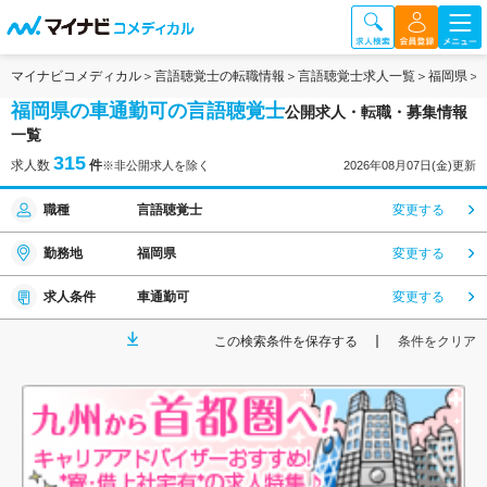
マイナビコメディカル
言語聴覚士の転職情報
言語聴覚士求人一覧
福岡県
福岡県の車通勤可の言語聴覚士
公開求人・転職・募集情報
一覧
315
求人数
件
※非公開求人を除く
2026年08月07日(金)更新
職種
言語聴覚士
変更する
勤務地
福岡県
変更する
求人条件
車通勤可
変更する
この検索条件を保存する
条件をクリア