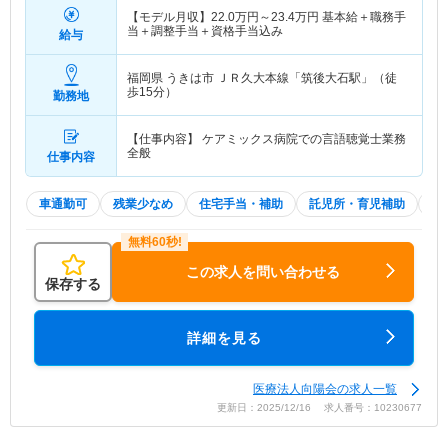
【モデル月収】
22.0
万円～
23.4
万円
基本給＋職務手
当＋調整手当＋資格手当込み
給与
福岡県 うきは市
ＪＲ久大本線「筑後大石駅」（徒
歩15分）
勤務地
【仕事内容】 ケアミックス病院での言語聴覚士業務
全般
仕事内容
車通勤可
残業少なめ
住宅手当・補助
託児所・育児補助
積
この求人を問い合わせる
保存する
詳細を見る
医療法人向陽会の求人一覧
更新日：2025/12/16 求人番号：10230677