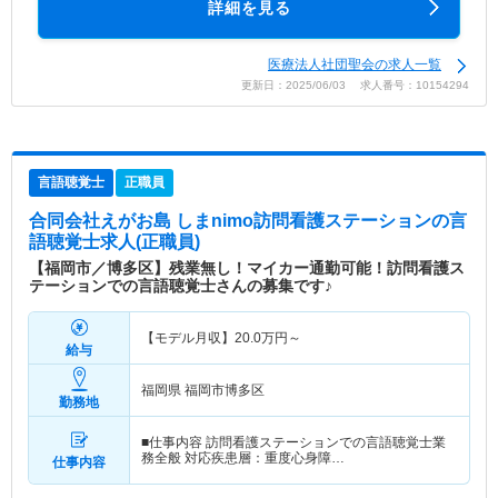
詳細を見る
医療法人社団聖会の求人一覧
更新日：2025/06/03 求人番号：10154294
言語聴覚士
正職員
合同会社えがお島 しまnimo訪問看護ステーション
の言
語聴覚士求人(正職員)
【福岡市／博多区】残業無し！マイカー通勤可能！訪問看護ス
テーションでの言語聴覚士さんの募集です♪
【モデル月収】
20.0
万円～
給与
福岡県 福岡市博多区
勤務地
■仕事内容 訪問看護ステーションでの言語聴覚士業
務全般 対応疾患層：重度心身障…
仕事内容