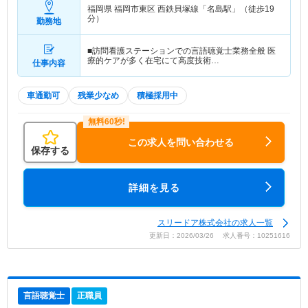
福岡県 福岡市東区
西鉄貝塚線「名島駅」（徒歩19
分）
勤務地
■訪問看護ステーションでの言語聴覚士業務全般 医
療的ケアが多く在宅にて高度技術…
仕事内容
車通勤可
残業少なめ
積極採用中
この求人を問い合わせる
保存する
詳細を見る
スリードア株式会社の求人一覧
更新日：2026/03/26 求人番号：10251616
言語聴覚士
正職員