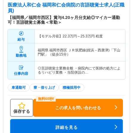
医療法人和仁会 福岡和仁会病院
の言語聴覚士求人(正職
員)
【福岡県／福岡市西区】賞与4.20ヶ月分支給◎マイカー通勤
可！言語聴覚士募集＜常勤＞
【モデル月収】
22.3
万円～
25.3
万円
程度
給与
福岡県 福岡市西区
ＪＲ筑肥線(姪浜－西唐津)「下山
門駅」（徒歩15分）
勤務地
◎言語聴覚士業務全般 ・病院内にて医師の処方によ
るリハビリ業務 ・当院併設の…
仕事内容
車通勤可
寮・借り上げ
積極採用中
この求人を問い合わせる
保存する
詳細を見る