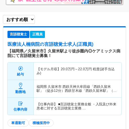
言語聴覚士
正職員
医療法人楠病院
の言語聴覚士求人(正職員)
【福岡県／久留米市】久留米駅より徒歩圏内◎ケアミックス病
院にて言語聴覚士募集！
【モデル月収】
20.0
万円～
22.0
万円
程度(諸手当込
み)
給与
福岡県 久留米市
西鉄天神大牟田線「西鉄久留米
駅」（徒歩12分）西鉄甘木線「西鉄久留米駅」（徒
勤務地
歩12分）
【仕事内容】 ■言語聴覚士業務全般 ・入院及び外来
患者に対する言語聴覚士業務 …
仕事内容
車通勤可
積極採用中