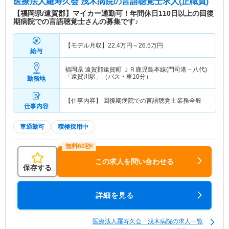
医療法人羅寿久会 浅木病院
の言語聴覚士求人(正職員)
【福岡県/遠賀郡】マイカー通勤可！年間休日110日以上の回復
期病院での言語聴覚士さんの募集です♪
【モデル月収】
22.4
万円～
26.5
万円
給与
福岡県 遠賀郡遠賀町
ＪＲ鹿児島本線(門司港－八代)
「遠賀川駅」（バス・車10分）
勤務地
【仕事内容】 回復期病院での言語聴覚士業務全般
仕事内容
車通勤可
積極採用中
この求人を問い合わせる
保存する
詳細を見る
医療法人羅寿久会 浅木病院の求人一覧