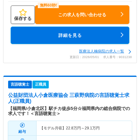
この求人を問い合わせる
保存する
詳細を見る
医療法人楠病院の求人一覧
更新日：2026/05/01 求人番号：9031238
言語聴覚士
正職員
公益財団法人小倉医療協会 三萩野病院
の言語聴覚士求
人(正職員)
【福岡県/小倉北区】駅チカ徒歩5分☆福岡県内の総合病院での
求人です！＜言語聴覚士＞
【モデル月収】
22.8
万円～
29.1
万円
給与