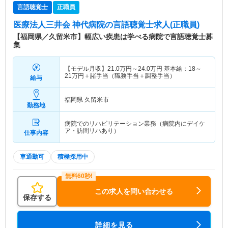
言語聴覚士
正職員
医療法人三井会 神代病院
の言語聴覚士求人(正職員)
【福岡県／久留米市】幅広い疾患は学べる病院で言語聴覚士募
集
【モデル月収】
21.0
万円～
24.0
万円
基本給：18～
21万円＋諸手当（職務手当＋調整手当）
給与
福岡県 久留米市
勤務地
病院でのリハビリテーション業務（病院内にデイケ
ア・訪問リハあり）
仕事内容
車通勤可
積極採用中
この求人を問い合わせる
保存する
詳細を見る