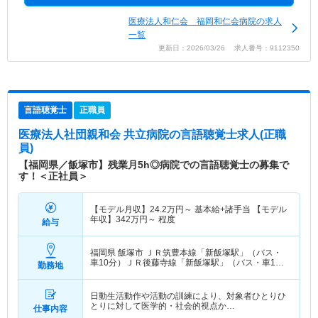
医療法人和仁会 福岡和仁会病院の求人
一覧
更新日：2026/03/26 求人番号：9112350
言語聴覚士
正職員
医療法人社団親和会 共立病院
の言語聴覚士求人(正職
員)
【福岡県／飯塚市】残業月5h◎病院での言語聴覚士の募集で
す！＜正社員＞
【モデル月収】
24.2
万円～
基本給+諸手当 【モデル
年収】
342
万円～
程度
給与
福岡県 飯塚市
ＪＲ筑豊本線「新飯塚駅」（バス・
車10分）ＪＲ後藤寺線「新飯塚駅」（バス・車10
勤務地
分）
日動生活動作や活動の訓練により、対象者ひとりひ
とりに対して医学的・社会的視点か…
仕事内容