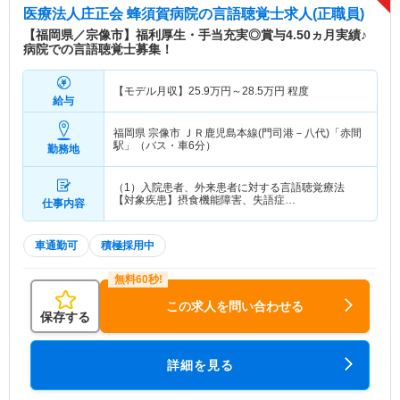
医療法人庄正会 蜂須賀病院
の言語聴覚士求人(正職員)
【福岡県／宗像市】福利厚生・手当充実◎賞与4.50ヵ月実績♪
病院での言語聴覚士募集！
【モデル月収】
25.9
万円～
28.5
万円
程度
給与
福岡県 宗像市
ＪＲ鹿児島本線(門司港－八代)「赤間
駅」（バス・車6分）
勤務地
（1）入院患者、外来患者に対する言語聴覚療法
【対象疾患】摂食機能障害、失語症…
仕事内容
車通勤可
積極採用中
この求人を問い合わせる
保存する
詳細を見る