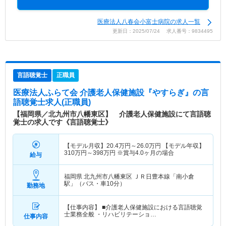
医療法人八春会小富士病院の求人一覧
更新日：2025/07/24 求人番号：9834495
言語聴覚士
正職員
医療法人ふらて会 介護老人保健施設『やすらぎ』
の言
語聴覚士求人(正職員)
【福岡県／北九州市八幡東区】 介護老人保健施設にて言語聴
覚士の求人です《言語聴覚士》
【モデル月収】
20.4
万円～
26.0
万円
【モデル年収】
310
万円～
398
万円
※賞与4.0ヶ月の場合
給与
福岡県 北九州市八幡東区
ＪＲ日豊本線「南小倉
駅」（バス・車10分）
勤務地
【仕事内容】 ■介護老人保健施設における言語聴覚
士業務全般 ・リハビリテーショ…
仕事内容