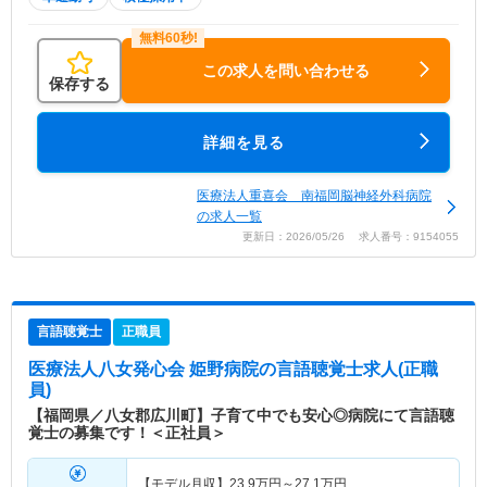
この求人を問い合わせる
保存する
詳細を見る
医療法人重喜会 南福岡脳神経外科病院
の求人一覧
更新日：2026/05/26 求人番号：9154055
言語聴覚士
正職員
医療法人八女発心会 姫野病院
の言語聴覚士求人(正職
員)
【福岡県／八女郡広川町】子育て中でも安心◎病院にて言語聴
覚士の募集です！＜正社員＞
【モデル月収】
23.9
万円～
27.1
万円