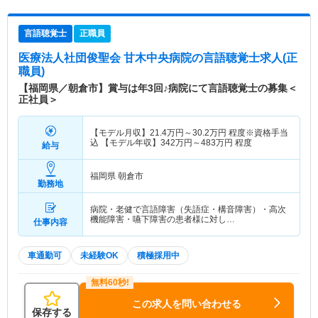
言語聴覚士
正職員
医療法人社団俊聖会 甘木中央病院
の言語聴覚士求人(正
職員)
【福岡県／朝倉市】賞与は年3回♪病院にて言語聴覚士の募集＜
正社員＞
【モデル月収】
21.4
万円～
30.2
万円
程度※資格手当
込 【モデル年収】
342
万円～
483
万円
程度
給与
福岡県 朝倉市
勤務地
病院・老健で言語障害（失語症・構音障害）・高次
機能障害・嚥下障害の患者様に対し…
仕事内容
車通勤可
未経験OK
積極採用中
この求人を問い合わせる
保存する