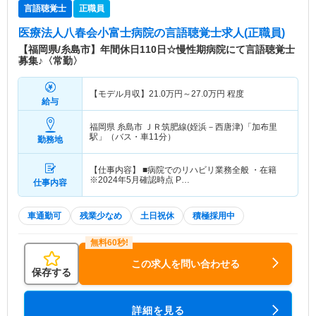
言語聴覚士
正職員
医療法人八春会小富士病院
の言語聴覚士求人(正職員)
【福岡県/糸島市】年間休日110日☆慢性期病院にて言語聴覚士
募集♪〈常勤〉
【モデル月収】
21.0
万円～
27.0
万円
程度
給与
福岡県 糸島市
ＪＲ筑肥線(姪浜－西唐津)「加布里
駅」（バス・車11分）
勤務地
【仕事内容】 ■病院でのリハビリ業務全般 ・在籍
※2024年5月確認時点 P…
仕事内容
車通勤可
残業少なめ
土日祝休
積極採用中
この求人を問い合わせる
保存する
詳細を見る