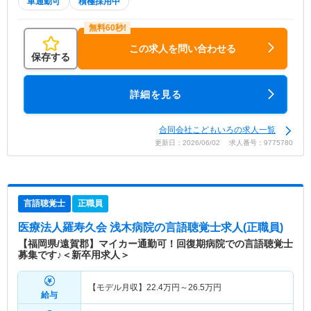
車通勤可
積極採用中
この求人を問い合わせる
保存する
詳細を見る
合同会社こどもいろの求人一覧
更新日：2026/06/02 求人番号：9775780
言語聴覚士
正職員
医療法人羅寿久会 浅木病院
の言語聴覚士求人(正職員)
【福岡県/遠賀郡】マイカー通勤可！回復期病院での言語聴覚士
募集です♪＜新卒用求人＞
【モデル月収】
22.4
万円～
26.5
万円
給与