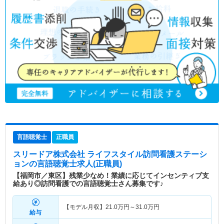
言語聴覚士
正職員
スリードア株式会社 ライフスタイル訪問看護ステーシ
ョン
の言語聴覚士求人(正職員)
【福岡市／東区】残業少なめ！業績に応じてインセンティブ支
給あり◎訪問看護での言語聴覚士さん募集です♪
【モデル月収】
21.0
万円～
31.0
万円
給与