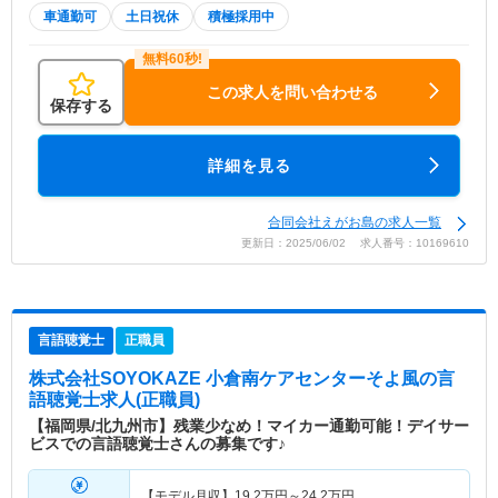
車通勤可
土日祝休
積極採用中
この求人を問い合わせる
保存する
詳細を見る
合同会社えがお島の求人一覧
更新日：2025/06/02 求人番号：10169610
言語聴覚士
正職員
株式会社SOYOKAZE 小倉南ケアセンターそよ風
の言
語聴覚士求人(正職員)
【福岡県/北九州市】残業少なめ！マイカー通勤可能！デイサー
ビスでの言語聴覚士さんの募集です♪
【モデル月収】
19.2
万円～
24.2
万円