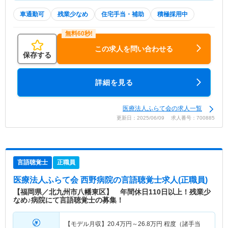
車通勤可
残業少なめ
住宅手当・補助
積極採用中
この求人を問い合わせる
保存する
詳細を見る
医療法人ふらて会の求人一覧
更新日：2025/06/09 求人番号：700885
言語聴覚士
正職員
医療法人ふらて会 西野病院
の言語聴覚士求人(正職員)
【福岡県／北九州市八幡東区】 年間休日110日以上！残業少
なめ♪病院にて言語聴覚士の募集！
【モデル月収】
20.4
万円～
26.8
万円
程度（諸手当