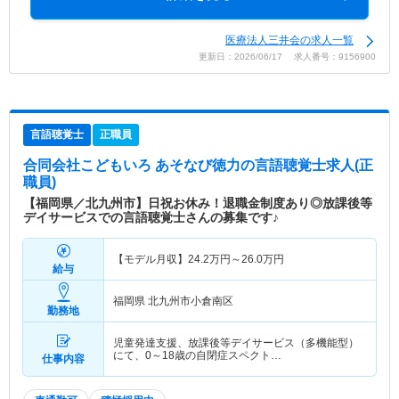
医療法人三井会の求人一覧
更新日：2026/06/17 求人番号：9156900
言語聴覚士
正職員
合同会社こどもいろ あそなび徳力
の言語聴覚士求人(正
職員)
【福岡県／北九州市】日祝お休み！退職金制度あり◎放課後等
デイサービスでの言語聴覚士さんの募集です♪
【モデル月収】
24.2
万円～
26.0
万円
給与
福岡県 北九州市小倉南区
勤務地
児童発達支援、放課後等デイサービス（多機能型）
にて、0～18歳の自閉症スペクト…
仕事内容