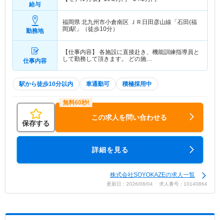
給与
福岡県 北九州市小倉南区
ＪＲ日田彦山線「石田(福
岡)駅」（徒歩10分）
勤務地
【仕事内容】 各施設に直接赴き、機能訓練指導員と
して勤務して頂きます。 どの施…
仕事内容
駅から徒歩10分以内
車通勤可
積極採用中
この求人を問い合わせる
保存する
詳細を見る
株式会社SOYOKAZEの求人一覧
更新日：2026/08/04 求人番号：10140864