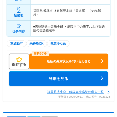
合
福岡県 飯塚市
ＪＲ筑豊本線「天道駅」（徒歩20
分）
勤務地
■言語聴覚士業務全般 ・病院内での嚥下および失語
症の言語療法等
仕事内容
車通勤可
未経験OK
残業少なめ
最新の募集状況を問い合わせる
保存する
詳細を見る
福岡県済生会 飯塚嘉穂病院の求人一覧
更新日：2025/09/11 求人番号：9028226