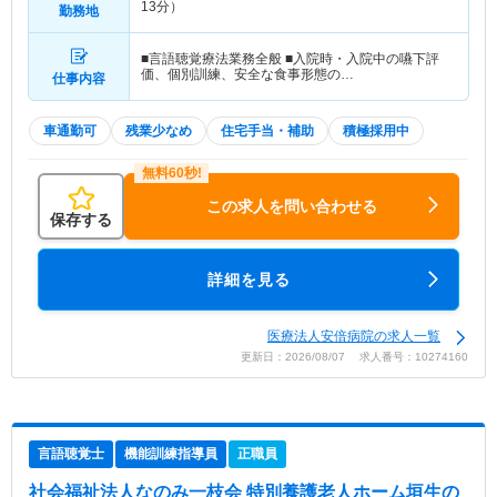
13分）
勤務地
■言語聴覚療法業務全般 ■入院時・入院中の嚥下評
価、個別訓練、安全な食事形態の…
仕事内容
車通勤可
残業少なめ
住宅手当・補助
積極採用中
この求人を問い合わせる
保存する
詳細を見る
医療法人安倍病院の求人一覧
更新日：2026/08/07 求人番号：10274160
言語聴覚士
機能訓練指導員
正職員
社会福祉法人なのみ一枝会 特別養護老人ホーム垣生の