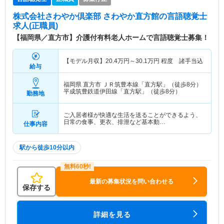
株式会社さわやか倶楽部 さわやか直方館
の言語聴覚士
求人(正職員)
【福岡県／直方市】介護付有料老人ホームで言語聴覚士募集！
【モデル月収】
20.4
万円～
30.1
万円
程度 諸手当込
給与
福岡県 直方市
ＪＲ筑豊本線「直方駅」（徒歩8分）
平成筑豊鉄道伊田線「直方駅」（徒歩8分）
勤務地
ご入居者様が快適な生活を送ることができるよう、
日常の食事、更衣、排泄など基本動…
仕事内容
駅から徒歩10分以内
最新の募集状況を問い合わせる
保存する
詳細を見る