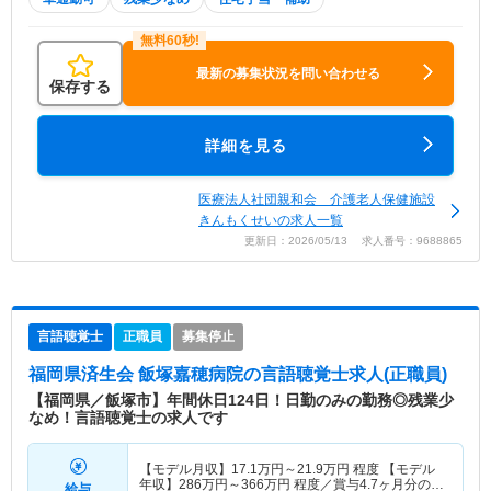
最新の募集状況を問い合わせる
保存する
詳細を見る
医療法人社団親和会 介護老人保健施設
きんもくせいの求人一覧
更新日：2026/05/13 求人番号：9688865
言語聴覚士
正職員
募集停止
福岡県済生会 飯塚嘉穂病院
の言語聴覚士求人(正職員)
【福岡県／飯塚市】年間休日124日！日勤のみの勤務◎残業少
なめ！言語聴覚士の求人です
【モデル月収】
17.1
万円～
21.9
万円
程度 【モデル
年収】
286
万円～
366
万円
程度／賞与4.7ヶ月分の場
給与