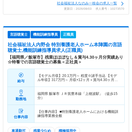
社会福祉法人なのみ一枝会の求人一覧
更新日：2026/08/03 求人番号：10273570
言語聴覚士
機能訓練指導員
正職員
社会福祉法人内野会 特別養護老人ホーム本陣園
の言語
聴覚士,機能訓練指導員求人(正職員)
【福岡県／飯塚市】残業ほほぼなし＆賞与4.30ヶ月分実績あり
☆特養での言語聴覚士の募集＜正社員＞
【モデル月収】
20.1
万円～
程度※諸手当込 【モデ
ル年収】
317
万円～
月収×12ヶ月＋賞与4.30ヶ月想
給与
定
福岡県 飯塚市
ＪＲ筑豊本線「上穂波駅」（徒歩15
分）
勤務地
【仕事内容】 ■特別養護老人ホームにおける機能訓
練指導業務全般
仕事内容
車通勤可
残業少なめ
積極採用中