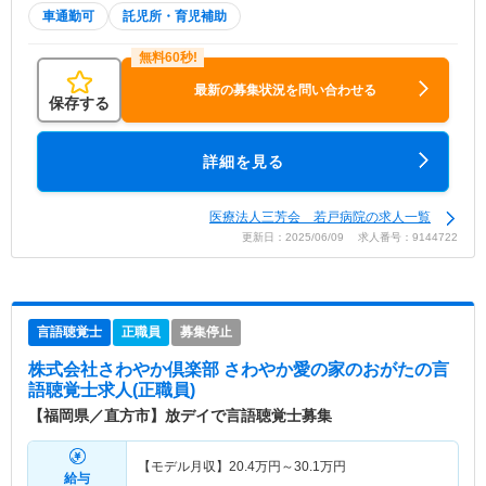
車通勤可
託児所・育児補助
最新の募集状況を問い合わせる
保存する
詳細を見る
医療法人三芳会 若戸病院の求人一覧
更新日：2025/06/09 求人番号：9144722
言語聴覚士
正職員
募集停止
株式会社さわやか倶楽部 さわやか愛の家のおがた
の言
語聴覚士求人(正職員)
【福岡県／直方市】放デイで言語聴覚士募集
【モデル月収】
20.4
万円～
30.1
万円
給与