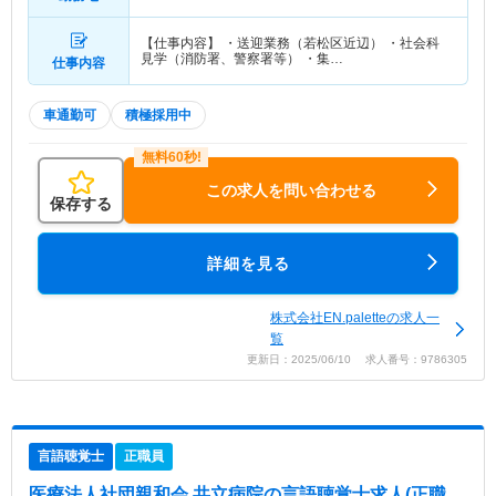
【仕事内容】 ・送迎業務（若松区近辺） ・社会科
見学（消防署、警察署等） ・集…
仕事内容
車通勤可
積極採用中
この求人を問い合わせる
保存する
詳細を見る
株式会社EN.paletteの求人一
覧
更新日：2025/06/10 求人番号：9786305
言語聴覚士
正職員
医療法人社団親和会 共立病院
の言語聴覚士求人(正職