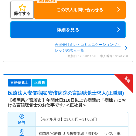
この求人を問い合わせる
保存する
詳細を見る
合同会社ミレ・コミュニケーションヴィ
レッジの求人一覧
更新日：2023/11/20 求人番号：9141728
言語聴覚士
正職員
医療法人安倍病院 安倍病院
の言語聴覚士求人(正職員)
【福岡県／宮若市】年間休日110日以上☆病院の「病棟」にお
ける言語聴覚士のお仕事です♪＜正社員＞
【モデル月収】
23.6
万円～
31.0
万円
給与
福岡県 宮若市
ＪＲ筑豊本線「勝野駅」（バス・車