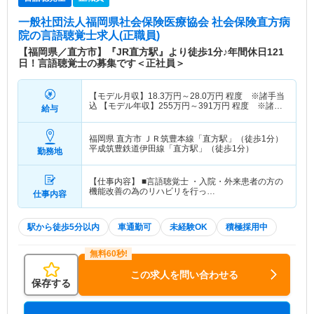
一般社団法人福岡県社会保険医療協会 社会保険直方病
院
の言語聴覚士求人(正職員)
【福岡県／直方市】『JR直方駅』より徒歩1分♪年間休日121
日！言語聴覚士の募集です＜正社員＞
【モデル月収】
18.3
万円～
28.0
万円
程度 ※諸手当
込 【モデル年収】
255
万円～
391
万円
程度 ※諸手
給与
当込
福岡県 直方市
ＪＲ筑豊本線「直方駅」（徒歩1分）
平成筑豊鉄道伊田線「直方駅」（徒歩1分）
勤務地
【仕事内容】 ■言語聴覚士 ・入院・外来患者の方の
機能改善の為のリハビリを行っ…
仕事内容
駅から徒歩5分以内
車通勤可
未経験OK
積極採用中
この求人を問い合わせる
保存する