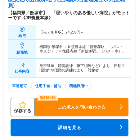
員)
【福岡県／飯塚市】 「思いやりのある優しい病院」がモット
ーです《JR筑豊本線》
【モデル月収】
24.2
万円～
給与
福岡県 飯塚市
ＪＲ筑豊本線「新飯塚駅」（バス・
車10分）ＪＲ後藤寺線「新飯塚駅」（バス・車10
勤務地
分）
発声訓練、聴覚訓練、嚥下訓練などにより、日動生
活動作や活動の訓練により、対象者…
仕事内容
車通勤可
住宅手当・補助
積極採用中
この求人を問い合わせる
保存する
詳細を見る