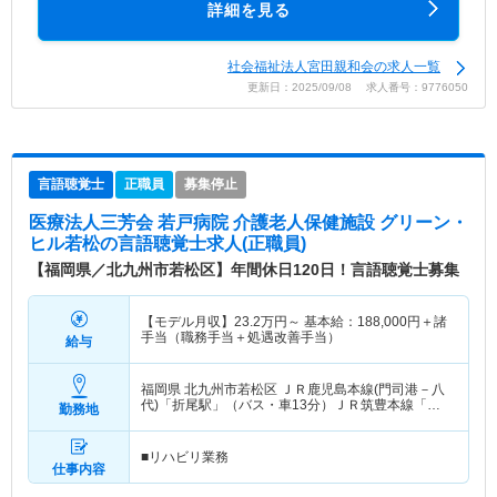
詳細を見る
社会福祉法人宮田親和会の求人一覧
更新日：2025/09/08 求人番号：9776050
言語聴覚士
正職員
募集停止
医療法人三芳会 若戸病院 介護老人保健施設 グリーン・
ヒル若松
の言語聴覚士求人(正職員)
【福岡県／北九州市若松区】年間休日120日！言語聴覚士募集
【モデル月収】
23.2
万円～
基本給：188,000円＋諸
手当（職務手当＋処遇改善手当）
給与
福岡県 北九州市若松区
ＪＲ鹿児島本線(門司港－八
代)「折尾駅」（バス・車13分）ＪＲ筑豊本線「本
勤務地
城駅」（バス・車13分） 他
■リハビリ業務
仕事内容