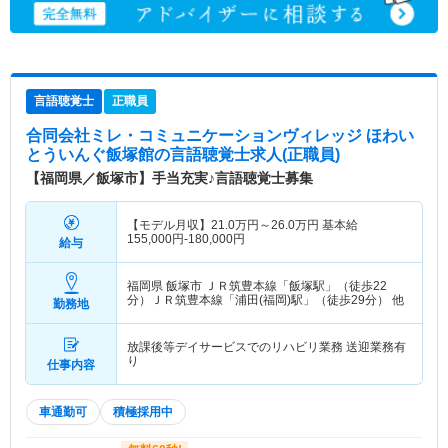
言語聴覚士
正職員
合同会社ミレ・コミュニケーションヴィレッジ ほわい
とういんぐ飯塚館
の言語聴覚士求人(正職員)
【福岡県／飯塚市】手当充実♪言語聴覚士募集
【モデル月収】
21.0
万円～
26.0
万円
基本給
155,000円-180,000円
給与
福岡県 飯塚市
ＪＲ筑豊本線「飯塚駅」（徒歩22
分）ＪＲ筑豊本線「浦田(福岡)駅」（徒歩29分） 他
勤務地
放課後等デイサービスでのリハビリ業務 送迎業務有
り
仕事内容
車通勤可
積極採用中