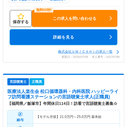
この求人を問い合わせる
保存する
詳細を見る
株式会社ＵＭＩＣＡＨＩの求人一覧
更新日：2026/07/09 求人番号：10270796
言語聴覚士
正職員
医療法人楽生会 松口循環器科・内科医院 ハッピーライ
フ訪問看護ステーション
の言語聴覚士求人(正職員)
【福岡県／飯塚市】年間休日114日！訪看で言語聴覚士募集☆
【モデル月収】
21.0
万円～
25.0
万円
基本給
給与