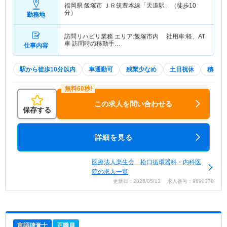
福岡県 飯塚市
ＪＲ筑豊本線「天道駅」（徒歩10
分）
勤務地
訪問リハビリ業務 エリア:飯塚市内 社用車:軽、AT
車 訪問時の移動手…
仕事内容
駅から徒歩10分以内
車通勤可
残業少なめ
土日祝休
積極採
この求人を問い合わせる
保存する
詳細を見る
医療法人楽生会 松口循環器科・内科医
院の求人一覧
更新日：2026/05/13 求人番号：9690378
言語聴覚士
正職員