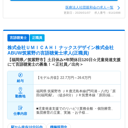
医療法人社団親和会の求人一覧
更新日：2026/01/07 求人番号：9141698
言語聴覚士
正職員
株式会社ＵＭＩＣＡＨＩ ナックスデザイン株式会社
ABUW筑紫野
の言語聴覚士求人(正職員)
【福岡県／筑紫野市】土日休み×年間休日120日☆児童発達支援
にて言語聴覚士の募集！＜正社員／出向＞
【モデル月収】
22.7
万円～
26.6
万円
給与
福岡県 筑紫野市
ＪＲ鹿児島本線(門司港－八代)「原
田(福岡)駅」（徒歩8分）ＪＲ筑豊本線「原田(福岡)
勤務地
駅」（徒歩8分）
■児童発達支援でのリハビリ業務全般 ・個別療育、
集団療育の立案、実施 ・お子様…
仕事内容
駅から徒歩10分以内
積極採用中