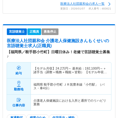
医療法人社団親和会の求人一覧
更新日：2026/01/07 求人番号：483621
言語聴覚士
正職員
募集停止
医療法人社団親和会 介護老人保健施設きんもくせい
の
言語聴覚士求人(正職員)
【福岡県／鞍手郡小竹町】日曜日休み！老健で言語聴覚士募集
♪
【モデル月収】
24.2
万円～
基本給：192,100円～＋
諸手当（調整＋職務＋職能＋皆勤） 【モデル年収】
給与
350
万円～
400
万円
福岡県 鞍手郡小竹町
ＪＲ筑豊本線「小竹駅」（バ
ス・車4分）
勤務地
介護老人保健施設における入所と通所でのリハビリ
業務
仕事内容
車通勤可
残業少なめ
住宅手当・補助