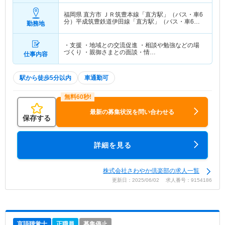
福岡県 直方市
ＪＲ筑豊本線「直方駅」（バス・車6
分）平成筑豊鉄道伊田線「直方駅」（バス・車6
勤務地
分） 他
・支援 ・地域との交流促進 ・相談や勉強などの場
づくり ・親御さまとの面談・情…
仕事内容
駅から徒歩5分以内
車通勤可
最新の募集状況を問い合わせる
保存する
詳細を見る
株式会社さわやか倶楽部の求人一覧
更新日：2025/06/02 求人番号：9154186
言語聴覚士
正職員
募集停止