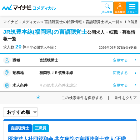
マイナビコメディカル
言語聴覚士の転職情報
言語聴覚士求人一覧
ＪＲ筑豊
JR筑豊本線(福岡県)の言語聴覚士
公開求人・転職・募集情
報一覧
20
求人数
件
※非公開求人を除く
2026年08月07日(金)更新
職種
言語聴覚士
変更する
勤務地
福岡県ＪＲ筑豊本線
変更する
求人条件
その他求人条件未設定
変更する
この検索条件を保存する
条件をクリア
言語聴覚士
正職員
医療法人社団親和会 共立病院
の言語聴覚士求人(正職