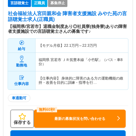
言語聴覚士
正職員
募集停止
社会福祉法人宮田親和会 障害者支援施設 みやた苑
の言
語聴覚士求人(正職員)
【福岡県/宮若市】退職金制度あり◎社員寮(独身寮)ありの障害
者支援施設での言語聴覚士さんの募集です♪
【モデル月収】
22.1
万円～
22.3
万円
給与
福岡県 宮若市
ＪＲ筑豊本線「小竹駅」（バス・車8
分）
勤務地
【仕事内容】 身体的に障害のある方の運動機能の維
持・改善を目的に訓練・指導を行…
仕事内容
車通勤可
最新の募集状況を問い合わせる
保存する