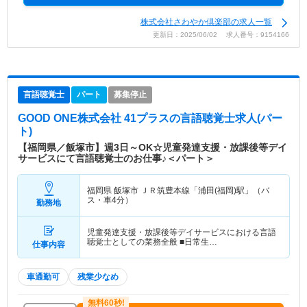
株式会社さわやか倶楽部の求人一覧
更新日：2025/06/02 求人番号：9154166
言語聴覚士
パート
募集停止
GOOD ONE株式会社 41プラス
の言語聴覚士求人(パー
ト)
【福岡県／飯塚市】週3日～OK☆児童発達支援・放課後等デイ
サービスにて言語聴覚士のお仕事♪＜パート＞
福岡県 飯塚市
ＪＲ筑豊本線「浦田(福岡)駅」（バ
ス・車4分）
勤務地
児童発達支援・放課後等デイサービスにおける言語
聴覚士としての業務全般 ■日常生…
仕事内容
車通勤可
残業少なめ