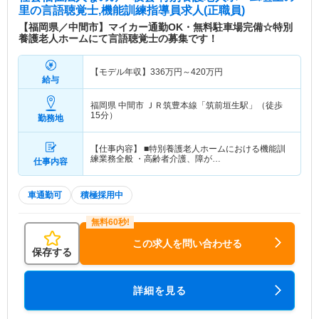
里
の言語聴覚士,機能訓練指導員求人(正職員)
【福岡県／中間市】マイカー通勤OK・無料駐車場完備☆特別
養護老人ホームにて言語聴覚士の募集です！
【モデル年収】
336
万円～
420
万円
給与
福岡県 中間市
ＪＲ筑豊本線「筑前垣生駅」（徒歩
15分）
勤務地
【仕事内容】 ■特別養護老人ホームにおける機能訓
練業務全般 ・高齢者介護、障が…
仕事内容
車通勤可
積極採用中
この求人を問い合わせる
保存する
詳細を見る