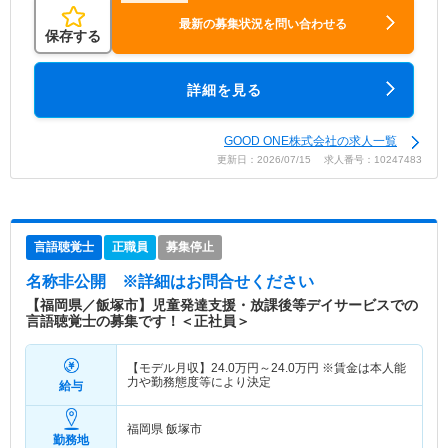
最新の募集状況を問い合わせる
保存する
詳細を見る
GOOD ONE株式会社の求人一覧
更新日：2026/07/15 求人番号：10247483
言語聴覚士
正職員
募集停止
名称非公開
※詳細はお問合せください
【福岡県／飯塚市】児童発達支援・放課後等デイサービスでの
言語聴覚士の募集です！＜正社員＞
【モデル月収】
24.0
万円～
24.0
万円
※賃金は本人能
力や勤務態度等により決定
給与
福岡県 飯塚市
勤務地