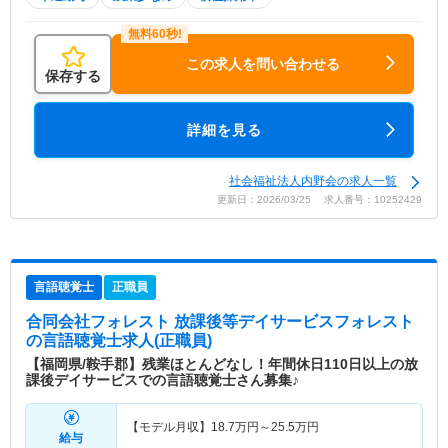
この求人を問い合わせる
保存する
詳細を見る
社会福祉法人内野会の求人一覧
更新日：2026/03/25 求人番号：10252429
言語聴覚士
正職員
合同会社フォレスト 放課後等デイサービスフォレスト
の言語聴覚士求人(正職員)
【福岡県/鞍手郡】残業ほとんどなし！年間休日110日以上の放
課後デイサービスでの言語聴覚士さん募集♪
【モデル月収】
18.7
万円～
25.5
万円
給与