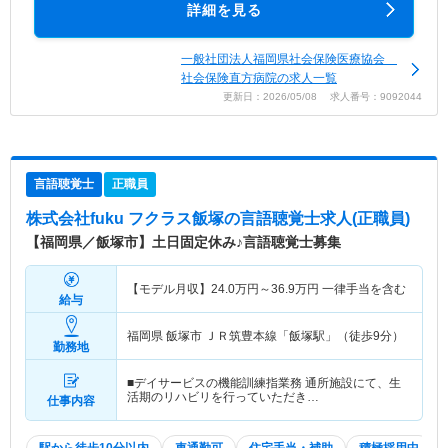
詳細を見る
一般社団法人福岡県社会保険医療協会
社会保険直方病院の求人一覧
更新日：2026/05/08 求人番号：9092044
言語聴覚士
正職員
株式会社fuku フクラス飯塚
の言語聴覚士求人(正職員)
【福岡県／飯塚市】土日固定休み♪言語聴覚士募集
【モデル月収】
24.0
万円～
36.9
万円
一律手当を含む
給与
福岡県 飯塚市
ＪＲ筑豊本線「飯塚駅」（徒歩9分）
勤務地
■デイサービスの機能訓練指業務 通所施設にて、生
活期のリハビリを行っていただき…
仕事内容