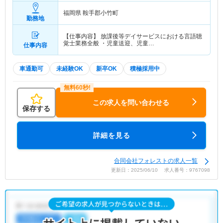
福岡県 鞍手郡小竹町
勤務地
【仕事内容】 放課後等デイサービスにおける言語聴
覚士業務全般 ・児童送迎、児童…
仕事内容
車通勤可
未経験OK
新卒OK
積極採用中
この求人を問い合わせる
保存する
詳細を見る
合同会社フォレストの求人一覧
更新日：2025/06/10 求人番号：9767098