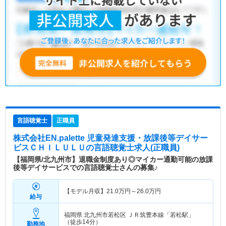
言語聴覚士
正職員
株式会社EN.palette 児童発達支援・放課後等デイサー
ビスＣＨＩＬＵＬＵ
の言語聴覚士求人(正職員)
【福岡県/北九州市】退職金制度あり◎マイカー通勤可能の放課
後等デイサービスでの言語聴覚士さんの募集♪
【モデル月収】
21.0
万円～
26.0
万円
給与
福岡県 北九州市若松区
ＪＲ筑豊本線「若松駅」
（徒歩14分）
勤務地