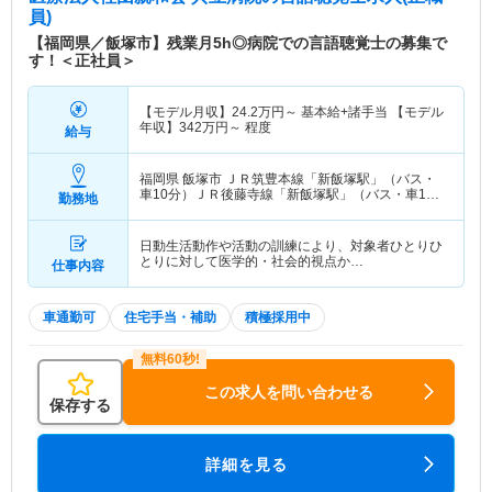
員)
【福岡県／飯塚市】残業月5h◎病院での言語聴覚士の募集で
す！＜正社員＞
【モデル月収】
24.2
万円～
基本給+諸手当 【モデル
年収】
342
万円～
程度
給与
福岡県 飯塚市
ＪＲ筑豊本線「新飯塚駅」（バス・
車10分）ＪＲ後藤寺線「新飯塚駅」（バス・車10
勤務地
分）
日動生活動作や活動の訓練により、対象者ひとりひ
とりに対して医学的・社会的視点か…
仕事内容
車通勤可
住宅手当・補助
積極採用中
この求人を問い合わせる
保存する
詳細を見る