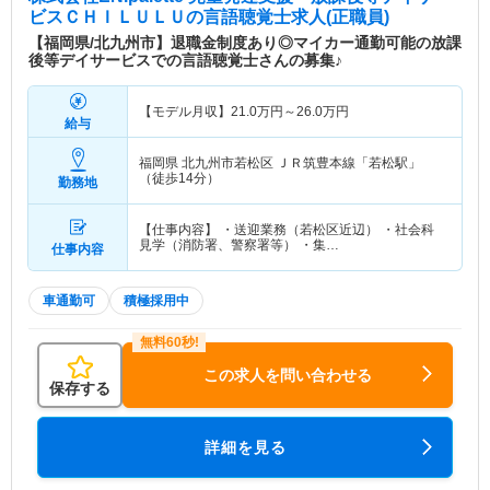
ビスＣＨＩＬＵＬＵ
の言語聴覚士求人(正職員)
【福岡県/北九州市】退職金制度あり◎マイカー通勤可能の放課
後等デイサービスでの言語聴覚士さんの募集♪
【モデル月収】
21.0
万円～
26.0
万円
給与
福岡県 北九州市若松区
ＪＲ筑豊本線「若松駅」
（徒歩14分）
勤務地
【仕事内容】 ・送迎業務（若松区近辺） ・社会科
見学（消防署、警察署等） ・集…
仕事内容
車通勤可
積極採用中
この求人を問い合わせる
保存する
詳細を見る