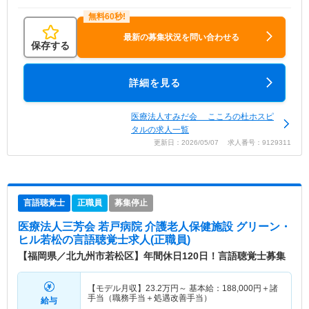
最新の募集状況を問い合わせる
保存する
詳細を見る
医療法人すみだ会 こころの杜ホスピ
タルの求人一覧
更新日：2026/05/07 求人番号：9129311
言語聴覚士
正職員
募集停止
医療法人三芳会 若戸病院 介護老人保健施設 グリーン・
ヒル若松
の言語聴覚士求人(正職員)
【福岡県／北九州市若松区】年間休日120日！言語聴覚士募集
【モデル月収】
23.2
万円～
基本給：188,000円＋諸
手当（職務手当＋処遇改善手当）
給与