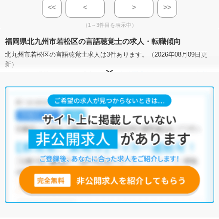
<<
<
>
>>
（1～3件目を表示中）
福岡県北九州市若松区の言語聴覚士の求人・転職傾向
北九州市若松区の言語聴覚士求人は3件あります。（2026年08月09日更
新）
サイト上に掲載されている求人の他に、
非公開求人
もございます。
無料
転職支援サービス
にお申し込みいただくと、全求人からご希望条件に合
う求人を提案させていただきます。
北九州市若松区の言語聴覚士求人では以下のような条件が人気です。
・
積極採用中
・
残業少なめ
・
託児所・育児補助あり
・
正社員(正職
員)
・
病院
・
小児リハビリ
・
保育園
他の条件でも人気の求人がございますので、「こだわり条件」から検索
いただくか、お気軽にお問い合わせください。
全国の言語聴覚士求人
から検索いただくことも可能です。
無料転職支援サービス
にお申し込みいただくと、ご希望条件をヒアリン
グした上で求人をご提案いたします。
ご希望条件がまだ定まっていない方は
人気の希望条件をピックアップし