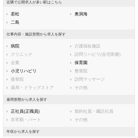
近隣で公開求人が多い駅はこちら
福岡県
北九州市門司区
佐賀県
北九州市若松区
長崎県
熊本県
北九州市戸畑区
若松
大分県
北九州市小倉北区
奥洞海
宮崎県
鹿児島県
北九州市小倉南区
二島
沖縄県
北九州市八幡東区
北九州市八幡西区
仕事内容・施設形態から求人を探す
市部
病院
介護福祉施設
大牟田市
久留米市
クリニック
訪問リハビリ(在宅医療)
直方市
飯塚市
企業
保育園
田川市
柳川市
小児リハビリ
整骨院
八女市
筑後市
接骨院
訪問マッサージ
大川市
行橋市
薬局・ドラッグストア
その他
豊前市
中間市
小郡市
筑紫野市
雇用形態から求人を探す
春日市
大野城市
正社員(正職員)
契約社員・嘱託社員
宗像市
太宰府市
非常勤・パート
その他
古賀市
福津市
うきは市
宮若市
年収から求人を探す