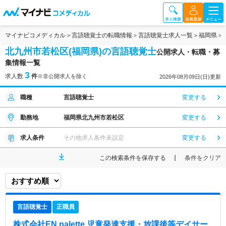
マイナビコメディカル
言語聴覚士の転職情報
言語聴覚士求人一覧
福岡県
北九州市若松区(福岡県)の言語聴覚士
公開求人・転職・募
集情報一覧
3
求人数
件
※非公開求人を除く
2026年08月09日(日)更新
職種
言語聴覚士
変更する
勤務地
福岡県北九州市若松区
変更する
求人条件
その他求人条件未設定
変更する
この検索条件を保存する
条件をクリア
言語聴覚士
正職員
株式会社EN.palette 児童発達支援・放課後等デイサー