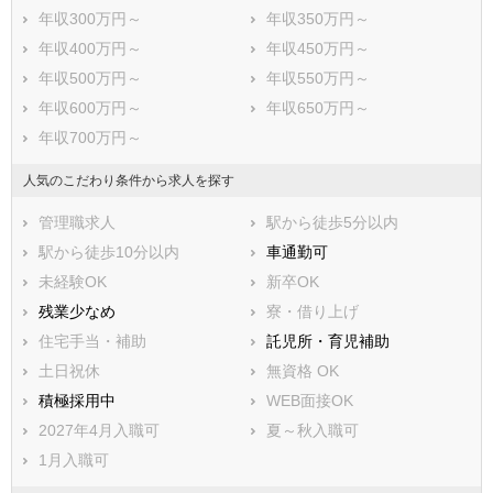
嘉麻市
朝倉市
年収300万円～
年収350万円～
みやま市
糸島市
年収400万円～
年収450万円～
那珂川市
糟屋郡宇美町
年収500万円～
年収550万円～
糟屋郡篠栗町
糟屋郡志免町
年収600万円～
年収650万円～
糟屋郡須惠町
糟屋郡新宮町
年収700万円～
糟屋郡久山町
糟屋郡粕屋町
遠賀郡芦屋町
遠賀郡水巻町
人気のこだわり条件から求人を探す
遠賀郡岡垣町
遠賀郡遠賀町
管理職求人
駅から徒歩5分以内
鞍手郡小竹町
鞍手郡鞍手町
駅から徒歩10分以内
車通勤可
嘉穂郡桂川町
朝倉郡筑前町
未経験OK
新卒OK
朝倉郡東峰村
三井郡大刀洗町
残業少なめ
寮・借り上げ
三潴郡大木町
八女郡広川町
住宅手当・補助
託児所・育児補助
田川郡香春町
田川郡添田町
土日祝休
無資格 OK
田川郡糸田町
田川郡川崎町
積極採用中
WEB面接OK
田川郡大任町
田川郡赤村
2027年4月入職可
夏～秋入職可
田川郡福智町
京都郡苅田町
1月入職可
京都郡みやこ町
築上郡吉富町