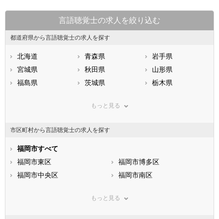
言語聴覚士の求人を絞り込む
都道府県から言語聴覚士の求人を探す
北海道
青森県
岩手県
宮城県
秋田県
山形県
福島県
茨城県
栃木県
群馬県
埼玉県
千葉県
もっと見る
東京都
神奈川県
新潟県
山梨県
長野県
富山県
市区町村から言語聴覚士の求人を探す
石川県
福井県
岐阜県
静岡県
福岡市すべて
愛知県
三重県
滋賀県
福岡市東区
京都府
福岡市博多区
大阪府
兵庫県
福岡市中央区
奈良県
福岡市南区
和歌山県
鳥取県
福岡市西区
島根県
福岡市城南区
岡山県
もっと見る
広島県
福岡市早良区
山口県
徳島県
香川県
北九州市すべて
愛媛県
高知県