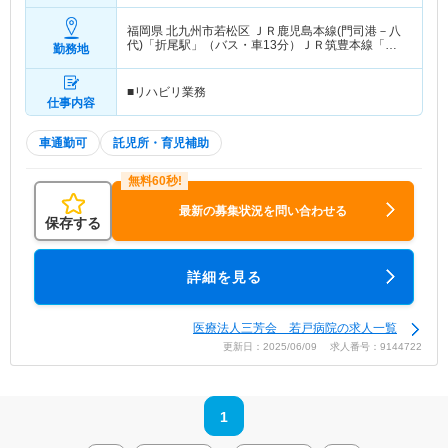
福岡県 北九州市若松区
ＪＲ鹿児島本線(門司港－八
代)「折尾駅」（バス・車13分）ＪＲ筑豊本線「本
勤務地
城駅」（バス・車13分） 他
■リハビリ業務
仕事内容
車通勤可
託児所・育児補助
最新の募集状況を問い合わせる
保存する
詳細を見る
医療法人三芳会 若戸病院の求人一覧
更新日：2025/06/09 求人番号：9144722
1