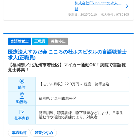
株式会社EN.paletteの求人一
覧
更新日：2025/06/10 求人番号：9786305
言語聴覚士
正職員
募集停止
医療法人すみだ会 こころの杜ホスピタル
の言語聴覚士
求人(正職員)
【福岡県／北九州市若松区】マイカー通勤OK！病院で言語聴
覚士募集！
【モデル月収】
22.0
万円～
程度 諸手当込
給与
福岡県 北九州市若松区
勤務地
発声訓練、聴覚訓練、嚥下訓練などにより、日常生
活動作や活動の訓練により、対象者…
仕事内容
車通勤可
残業少なめ