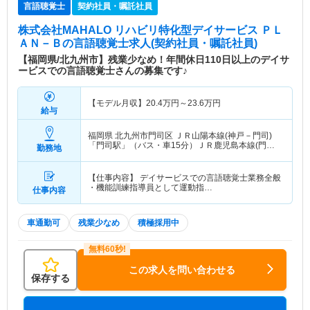
言語聴覚士
契約社員・嘱託社員
株式会社MAHALO リハビリ特化型デイサービス ＰＬ
ＡＮ－Ｂ
の言語聴覚士求人(契約社員・嘱託社員)
【福岡県/北九州市】残業少なめ！年間休日110日以上のデイサ
ービスでの言語聴覚士さんの募集です♪
【モデル月収】
20.4
万円～
23.6
万円
給与
福岡県 北九州市門司区
ＪＲ山陽本線(神戸－門司)
「門司駅」（バス・車15分）ＪＲ鹿児島本線(門司
勤務地
港－八代)「門司駅」（バス・車15分）
【仕事内容】 デイサービスでの言語聴覚士業務全般
・機能訓練指導員として運動指…
仕事内容
車通勤可
残業少なめ
積極採用中
この求人を問い合わせる
保存する