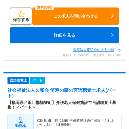
この求人を問い合わせる
保存する
詳細を見る
医療法人正弘会の求人一覧
更新日：2025/10/20 求人番号：10195480
言語聴覚士
パート
社会福祉法人久和会 笑寿の森
の言語聴覚士求人(パー
ト)
【福岡県／田川郡福智町】介護老人保健施設で言語聴覚士募
集！＜パート＞
福岡県 田川郡福智町
平成筑豊鉄道伊田線「ふれあ
い生力駅」（徒歩9分）
勤務地