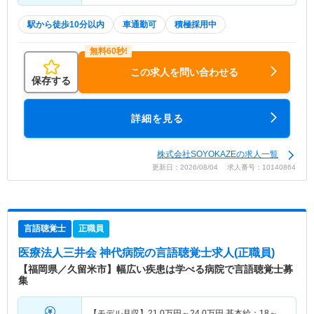
駅から徒歩10分以内
車通勤可
積極採用中
この求人を問い合わせる
保存する
詳細を見る
株式会社SOYOKAZEの求人一覧
更新日：2026/08/04 求人番号：10140864
言語聴覚士
正職員
医療法人三井会 神代病院
の言語聴覚士求人(正職員)
【福岡県／久留米市】幅広い疾患は学べる病院で言語聴覚士募
集
【モデル月収】
21.0
万円～
24.0
万円
基本給：18～