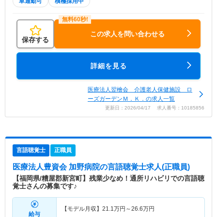
車通勤可
積極採用中
この求人を問い合わせる
保存する
詳細を見る
医療法人翌檜会 介護老人保健施設 ロ
ーズガーデンＭ．Ｋ．の求人一覧
更新日：2026/04/17 求人番号：10185856
言語聴覚士
正職員
医療法人豊資会 加野病院
の言語聴覚士求人(正職員)
【福岡県/糟屋郡新宮町】残業少なめ！通所リハビリでの言語聴
覚士さんの募集です♪
【モデル月収】
21.1
万円～
26.6
万円
給与