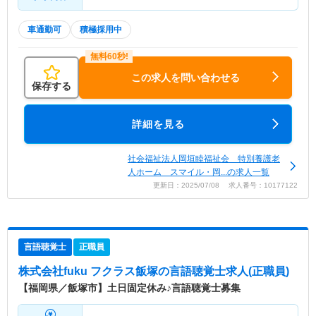
車通勤可
積極採用中
この求人を問い合わせる
保存する
詳細を見る
社会福祉法人岡垣睦福祉会 特別養護老
人ホーム スマイル・岡...の求人一覧
更新日：2025/07/08 求人番号：10177122
言語聴覚士
正職員
株式会社fuku フクラス飯塚
の言語聴覚士求人(正職員)
【福岡県／飯塚市】土日固定休み♪言語聴覚士募集