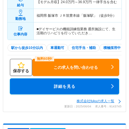
【モデル月収】
24.0
万円～
36.9
万円
一律手当を含む
給与
福岡県 飯塚市
ＪＲ筑豊本線「飯塚駅」（徒歩9分）
勤務地
■デイサービスの機能訓練指業務 通所施設にて、生
活期のリハビリを行っていただき…
仕事内容
駅から徒歩10分以内
車通勤可
住宅手当・補助
積極採用中
この求人を問い合わせる
保存する
詳細を見る
株式会社fukuの求人一覧
更新日：2025/06/04 求人番号：9143745