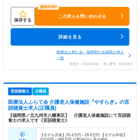
この求人を問い合わせる
保存する
詳細を見る
医療法人和仁会 福岡和仁会病院の求人
一覧
更新日：2026/03/26 求人番号：9112350
言語聴覚士
正職員
医療法人ふらて会 介護老人保健施設『やすらぎ』
の言
語聴覚士求人(正職員)
【福岡県／北九州市八幡東区】 介護老人保健施設にて言語聴
覚士の求人です《言語聴覚士》
【モデル月収】
20.4
万円～
26.0
万円
【モデル年収】
310
万円～
398
万円
※賞与4.0ヶ月の場合