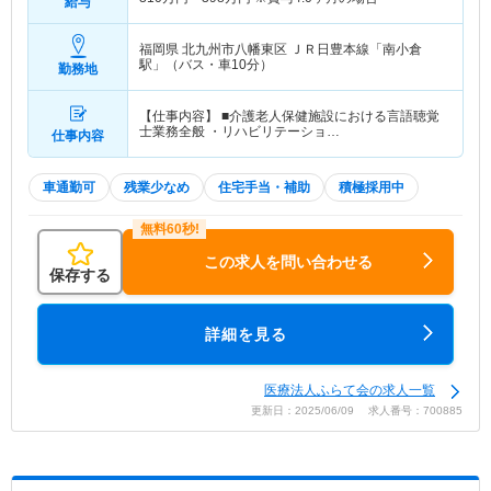
給与
福岡県 北九州市八幡東区
ＪＲ日豊本線「南小倉
駅」（バス・車10分）
勤務地
【仕事内容】 ■介護老人保健施設における言語聴覚
士業務全般 ・リハビリテーショ…
仕事内容
車通勤可
残業少なめ
住宅手当・補助
積極採用中
この求人を問い合わせる
保存する
詳細を見る
医療法人ふらて会の求人一覧
更新日：2025/06/09 求人番号：700885