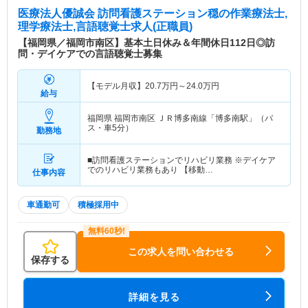
医療法人優誠会 訪問看護ステーション穏
の作業療法士,
理学療法士,言語聴覚士求人(正職員)
【福岡県／福岡市南区】基本土日休み＆年間休日112日◎訪
問・デイケアでの言語聴覚士募集
【モデル月収】
20.7
万円～
24.0
万円
給与
福岡県 福岡市南区
ＪＲ博多南線「博多南駅」（バ
ス・車5分）
勤務地
■訪問看護ステーションでリハビリ業務 ※デイケア
でのリハビリ業務もあり 【移動…
仕事内容
車通勤可
積極採用中
この求人を問い合わせる
保存する
詳細を見る