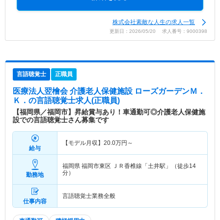
株式会社素敵な人生の求人一覧
更新日：2026/05/20 求人番号：9000398
言語聴覚士
正職員
医療法人翌檜会 介護老人保健施設 ローズガーデンＭ．
Ｋ．
の言語聴覚士求人(正職員)
【福岡県／福岡市】昇給賞与あり！車通勤可◎介護老人保健施
設での言語聴覚士さん募集です
【モデル月収】
20.0
万円～
給与
福岡県 福岡市東区
ＪＲ香椎線「土井駅」（徒歩14
分）
勤務地
言語聴覚士業務全般
仕事内容