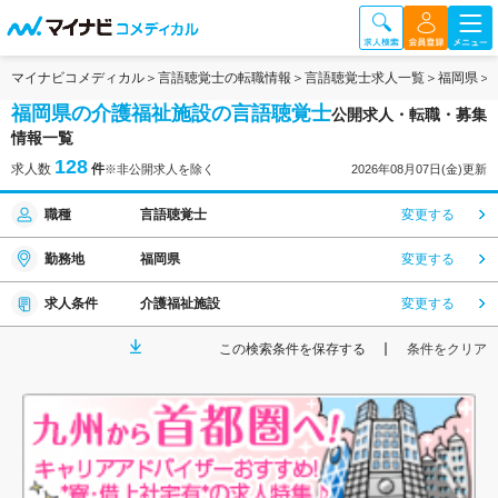
マイナビコメディカル
言語聴覚士の転職情報
言語聴覚士求人一覧
福岡県
福岡県の介護福祉施設の言語聴覚士
公開求人・転職・募集
情報一覧
128
求人数
件
※非公開求人を除く
2026年08月07日(金)更新
職種
言語聴覚士
変更する
勤務地
福岡県
変更する
求人条件
介護福祉施設
変更する
この検索条件を保存する
条件をクリア