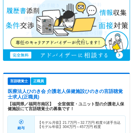
言語聴覚士
正職員
医療法人ひのき会 介護老人保健施設ひのき
の言語聴覚
士求人(正職員)
【福岡県／福岡市南区】 全室個室・ユニット型の介護老人保
健施設にて言語聴覚士の募集です！
【モデル月収】
21.7
万円～
32.7
万円
程度※諸手当込
【モデル年収】
304
万円～
457
万円
程度
給与