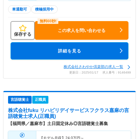
車通勤可
積極採用中
この求人を問い合わせる
保存する
詳細を見る
株式会社さわやか倶楽部の求人一覧
更新日：2025/01/17 求人番号：9146499
言語聴覚士
正職員
株式会社fuku リハビリデイサービスフクラス嘉麻
の言
語聴覚士求人(正職員)
【福岡県／嘉麻市】土日固定休み◎言語聴覚士募集
【モデル月収】
24.0
万円～