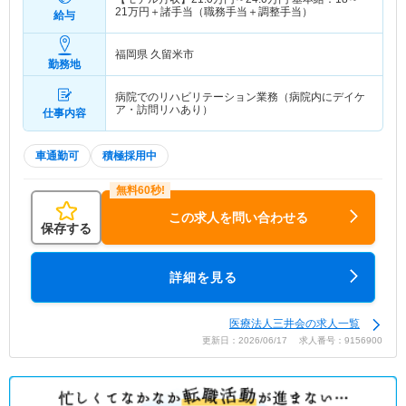
21万円＋諸手当（職務手当＋調整手当）
給与
福岡県 久留米市
勤務地
病院でのリハビリテーション業務（病院内にデイケ
ア・訪問リハあり）
仕事内容
車通勤可
積極採用中
この求人を問い合わせる
保存する
詳細を見る
医療法人三井会の求人一覧
更新日：2026/06/17 求人番号：9156900