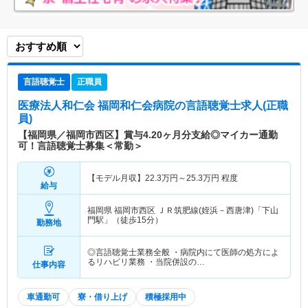
言語聴覚士
正職員
医療法人和仁会 福岡和仁会病院
の言語聴覚士求人(正職
員)
【福岡県／福岡市西区】賞与4.20ヶ月分支給◎マイカー通勤
可！言語聴覚士募集＜常勤＞
【モデル月収】
22.3
万円～
25.3
万円
程度
給与
福岡県 福岡市西区
ＪＲ筑肥線(姪浜－西唐津)「下山
門駅」（徒歩15分）
勤務地
◎言語聴覚士業務全般 ・病院内にて医師の処方によ
るリハビリ業務 ・当院併設の…
仕事内容
車通勤可
寮・借り上げ
積極採用中