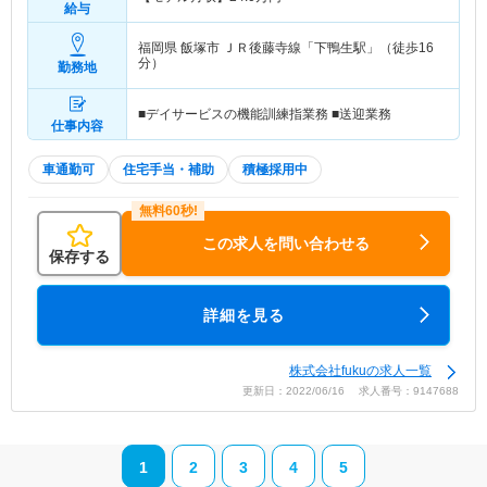
給与
福岡県 飯塚市
ＪＲ後藤寺線「下鴨生駅」（徒歩16
分）
勤務地
■デイサービスの機能訓練指業務 ■送迎業務
仕事内容
車通勤可
住宅手当・補助
積極採用中
この求人を問い合わせる
保存する
詳細を見る
株式会社fukuの求人一覧
更新日：2022/06/16 求人番号：9147688
1
2
3
4
5