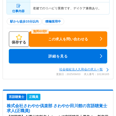
老健でのリハビリ業務です、デイケア兼務あり。
仕事内容
駅から徒歩10分以内
積極採用中
この求人を問い合わせる
保存する
詳細を見る
社会福祉法人久和会の求人一覧
更新日：2025/09/03 求人番号：10136165
言語聴覚士
正職員
株式会社さわやか倶楽部 さわやか田川館
の言語聴覚士
求人(正職員)