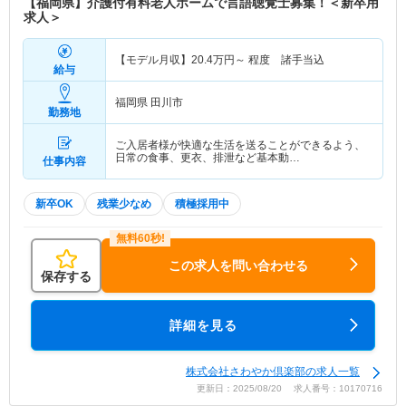
【福岡県】介護付有料老人ホームで言語聴覚士募集！＜新卒用
求人＞
【モデル月収】
20.4
万円～
程度 諸手当込
給与
福岡県 田川市
勤務地
ご入居者様が快適な生活を送ることができるよう、
日常の食事、更衣、排泄など基本動…
仕事内容
新卒OK
残業少なめ
積極採用中
この求人を問い合わせる
保存する
詳細を見る
株式会社さわやか倶楽部の求人一覧
更新日：2025/08/20 求人番号：10170716