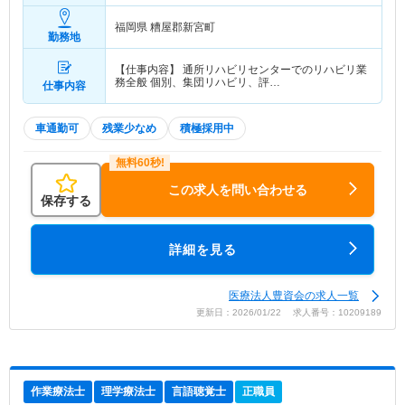
福岡県 糟屋郡新宮町
勤務地
【仕事内容】 通所リハビリセンターでのリハビリ業
務全般 個別、集団リハビリ、評…
仕事内容
車通勤可
残業少なめ
積極採用中
この求人を問い合わせる
保存する
詳細を見る
医療法人豊資会の求人一覧
更新日：2026/01/22 求人番号：10209189
作業療法士
理学療法士
言語聴覚士
正職員