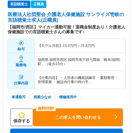
言語聴覚士
正職員
医療法人社団聖会 介護老人保健施設 サンライズ壱岐
の
言語聴覚士求人(正職員)
【福岡市/西区】マイカー通勤可能！退職金制度あり！介護老人
保健施設での言語聴覚士さんの募集です♪
【モデル月収】
23.0
万円～
25.8
万円
給与
福岡県 福岡市西区
福岡市地下鉄七隈線「橋本(福岡)
駅」（徒歩15分）
勤務地
【仕事内容】 ・入所者の機能訓練等 ・書類整理・
管理業務 ・施設内行事の時の手…
仕事内容
車通勤可
残業少なめ
積極採用中
この求人を問い合わせる
保存する