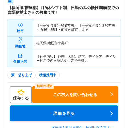
員)
【福岡県/糟屋郡】月9休シフト制、日勤のみの慢性期病院での
言語聴覚士さんの募集です♪
【モデル月収】
26.6
万円～
【モデル年収】
320
万円
～
年齢・経験・面接の評価による
給与
福岡県 糟屋郡宇美町
勤務地
【仕事内容】 外来、入院、訪問、デイケア、デイサ
ービスでの言語聴覚士業務全般 …
仕事内容
寮・借り上げ
積極採用中
この求人を問い合わせる
保存する
詳細を見る
医療法人社団廣徳会 岡部病院の求人一