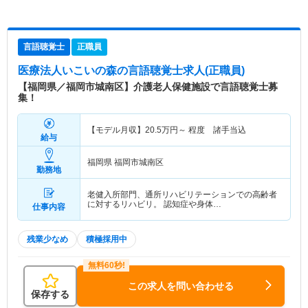
言語聴覚士
正職員
医療法人いこいの森
の言語聴覚士求人(正職員)
【福岡県／福岡市城南区】介護老人保健施設で言語聴覚士募
集！
【モデル月収】
20.5
万円～
程度 諸手当込
給与
福岡県 福岡市城南区
勤務地
老健入所部門、通所リハビリテーションでの高齢者
に対するリハビリ。 認知症や身体…
仕事内容
残業少なめ
積極採用中
この求人を問い合わせる
保存する