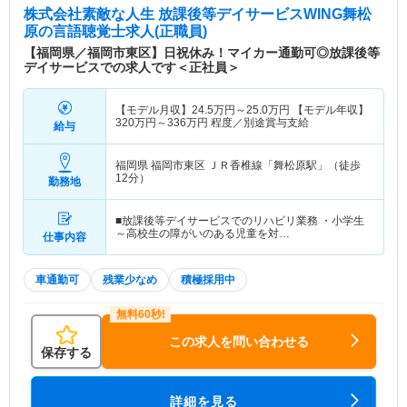
株式会社素敵な人生 放課後等デイサービスWING舞松
原
の言語聴覚士求人(正職員)
【福岡県／福岡市東区】日祝休み！マイカー通勤可◎放課後等
デイサービスでの求人です＜正社員＞
【モデル月収】
24.5
万円～
25.0
万円
【モデル年収】
320
万円～
336
万円
程度／別途賞与支給
給与
福岡県 福岡市東区
ＪＲ香椎線「舞松原駅」（徒歩
12分）
勤務地
■放課後等デイサービスでのリハビリ業務 ・小学生
～高校生の障がいのある児童を対…
仕事内容
車通勤可
残業少なめ
積極採用中
この求人を問い合わせる
保存する
詳細を見る