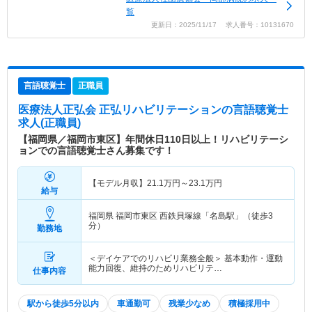
覧
更新日：2025/11/17 求人番号：10131670
言語聴覚士
正職員
医療法人正弘会 正弘リハビリテーション
の言語聴覚士
求人(正職員)
【福岡県／福岡市東区】年間休日110日以上！リハビリテーシ
ョンでの言語聴覚士さん募集です！
【モデル月収】
21.1
万円～
23.1
万円
給与
福岡県 福岡市東区
西鉄貝塚線「名島駅」（徒歩3
分）
勤務地
＜デイケアでのリハビリ業務全般＞ 基本動作・運動
能力回復、維持のためリハビリテ…
仕事内容
駅から徒歩5分以内
車通勤可
残業少なめ
積極採用中