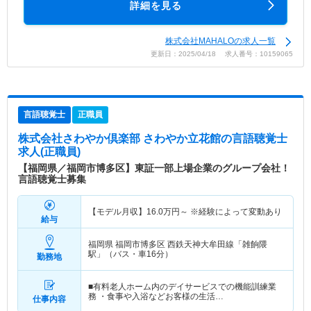
詳細を見る
株式会社MAHALOの求人一覧
更新日：2025/04/18 求人番号：10159065
言語聴覚士
正職員
株式会社さわやか倶楽部 さわやか立花館
の言語聴覚士
求人(正職員)
【福岡県／福岡市博多区】東証一部上場企業のグループ会社！
言語聴覚士募集
【モデル月収】
16.0
万円～
※経験によって変動あり
給与
福岡県 福岡市博多区
西鉄天神大牟田線「雑餉隈
駅」（バス・車16分）
勤務地
■有料老人ホーム内のデイサービスでの機能訓練業
務 ・食事や入浴などお客様の生活…
仕事内容