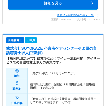
詳細を見る
医療法人社団聖会の求人一覧
更新日：2025/06/03 求人番号：10154294
言語聴覚士
正職員
株式会社SOYOKAZE 小倉南ケアセンターそよ風
の言
語聴覚士求人(正職員)
【福岡県/北九州市】残業少なめ！マイカー通勤可能！デイサー
ビスでの言語聴覚士さんの募集です♪
【モデル月収】
19.2
万円～
24.2
万円
給与
福岡県 北九州市小倉南区
ＪＲ日田彦山線「石田(福
岡)駅」（徒歩10分）
勤務地
【仕事内容】 各施設に直接赴き、機能訓練指導員と
して勤務して頂きます。 どの施…
仕事内容