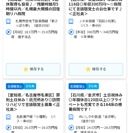
休取得も容易♪／残業時間月5
116日◎年収300万円～☆病院
時間以内／札幌最大規模の回復
にて言語聴覚士のお仕事です♪
期リハ病院
＜正社員＞
札幌市営地下鉄東西線「新さ
ＪＲ米坂線「羽前小松駅」
っぽろ駅」（徒歩20分）
（バス・車4分）
【月収】18.3万円 ～ 25.0万円程
【年収】300万円 ～ 348万円程
度 諸手当込
度 ※年俸制
保存する
保存する
正社員
正社員
言語聴覚士
言語聴覚士
【愛知県／名古屋市名東区】原
【石川県／金沢市】土日祝休み
則土日休み！託児所あり◎訪問
◎年間休日120日以上◎プライ
リハビリで言語聴覚士募集＜正
ベートも充実できる164床の療
社員＞
養病院です！
名鉄瀬戸線「小幡駅」（バ
IRいしかわ鉄道「金沢駅」
ス・車6分）
（徒歩7分）
【月収】26.0万円 ～ 26.0万円程
【月収】24.0万円 ～ 28.0万円程
度
度 諸手当込み