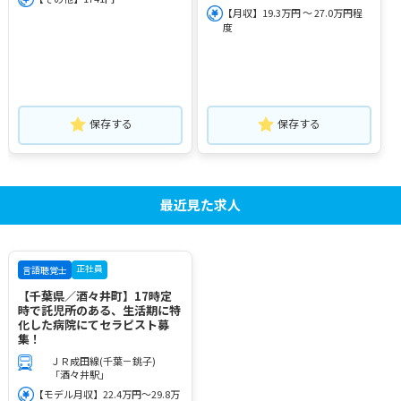
【月収】19.3万円 ～ 27.0万円程
度
保存する
保存する
最近見た求人
正社員
言語聴覚士
【千葉県／酒々井町】17時定
時で託児所のある、生活期に特
化した病院にてセラピスト募
集！
ＪＲ成田線(千葉－銚子)
「酒々井駅」
【モデル月収】22.4万円～29.8万