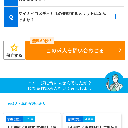
マイナビコメディカルの登録するメリットはなん
Q
ですか？
star
この求人を問い合わせる
保存する
イメージに合いませんでしたか？
似た条件の求人も見てみましょう
この求人と条件が近い求人
正社員
正社員
言語聴覚士
言語聴覚士
【北海道／札幌市厚別区】5連
【山形県／東置賜郡】年間休日