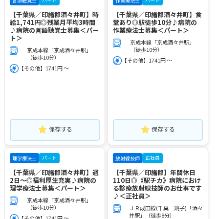
言語聴覚士
作業療法士
【千葉県／印旛郡酒々井町】時
【千葉県／印旛郡酒々井町】食
給1,741円◎残業月平均3時間
堂あり◎駅徒歩10分♪病院の
♪病院の言語聴覚士募集＜パー
作業療法士募集＜パート＞
ト＞
京成本線「京成酒々井駅」
（徒歩10分）
京成本線「京成酒々井駅」
（徒歩10分）
【その他】1741円 ～
【その他】1741円 ～
保存する
保存する
パート
正社員
理学療法士
放射線技師
【千葉県／印旛郡酒々井町】週
【千葉県／印旛郡】年間休日
2日～◎福利厚生充実♪病院の
110日◎《駅チカ》病院におけ
理学療法士募集＜パート＞
る診療放射線技師のお仕事です
♪＜正社員＞
京成本線「京成酒々井駅」
（徒歩10分）
ＪＲ成田線(千葉－銚子)「酒々
井駅」（徒歩8分）
【その他】1741円 ～