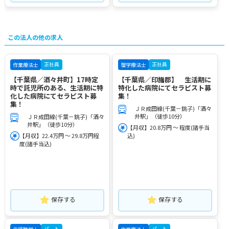
この法人の他の求人
正社員
正社員
作業療法士
理学療法士
【千葉県／酒々井町】17時定
【千葉県／印旛郡】 生活期に
時で託児所のある、生活期に特
特化した病院にてセラピスト募
化した病院にてセラピスト募
集！
集！
ＪＲ成田線(千葉－銚子)「酒々
井駅」（徒歩10分）
ＪＲ成田線(千葉－銚子)「酒々
井駅」（徒歩10分）
【月収】20.8万円 ～ 程度(諸手当
【月収】22.4万円 ～ 29.8万円程
込)
度(諸手当込)
保存する
保存する
パート
パート