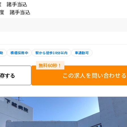
度 諸手当込
程度 諸手当込
助
積極採用中
駅から徒歩10分以内
車通勤可
この求人を問い合わせる
存する