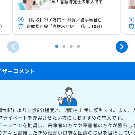
覚
め！言語聴覚士の求人です
当
【月収】21.0万円 ～ 概算／諸手当含む
分）
京成松戸線「高根木戸駅」（徒歩10分）
イザーコメント
園台駅」より徒歩8分程度と、通勤も非常に便利です。また、
とプライベートを充実させたい方にもおすすめの求人です。
テーションを推奨し、高齢者の方々や障害者の方々が暮らし
の方々と密接したきめ細かい良質な医療の提供を目指してい