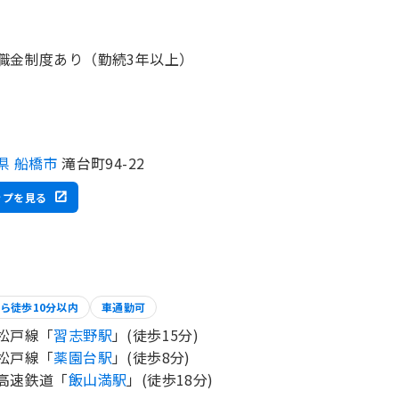
職金制度あり（勤続3年以上）
県 船橋市
滝台町94-22
ップを見る
ら徒歩10分以内
車通勤可
松戸線「
習志野駅
」(徒歩15分)
松戸線「
薬園台駅
」(徒歩8分)
高速鉄道「
飯山満駅
」(徒歩18分)