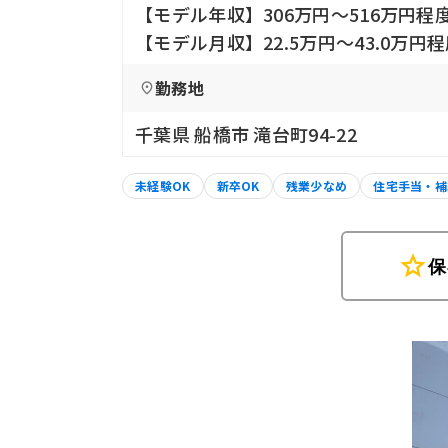
【モデル年収】306万円〜516万円程
【モデル月収】22.5万円〜43.0万円
勤務地
千葉県 船橋市 滝台町94-22
未経験OK
新卒OK
残業少なめ
住宅手当・補
star
保