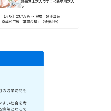
語聴覚士求人です！＜新卒用求人
＞
【月収】23.7万円 ～ 程度 諸手当込
【月収】26
京成松戸線「薬園台駅」（徒歩8分）
東武野田線
月の残業時間も
やすい社会を考
る病院となって