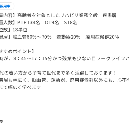
採用中
事内容】高齢者を対象としたリハビリ業務全般。疾患層
置人数】PTPT38名 OT9名 ST8名
位数】18単位
患層】脳血管60％～70％ 運動器20％ 廃用症候群20％
すすめポイント】
時が、8：45～17：15分かつ残業も少ない目ワークライ
0代の若い方から子育て世代まで多く活躍しております！
患層も幅広く、脳血管、運動器、廃用症候群以外にも、心不
まで幅広く学べます
員