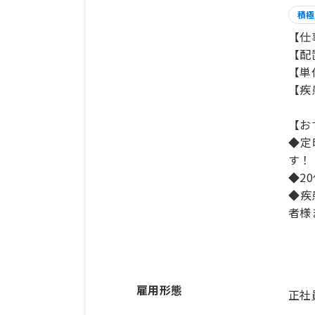
積極
【仕
【配
【単
【疾
【お
◆定
す！
◆2
◆疾
者様
雇用形態
正社