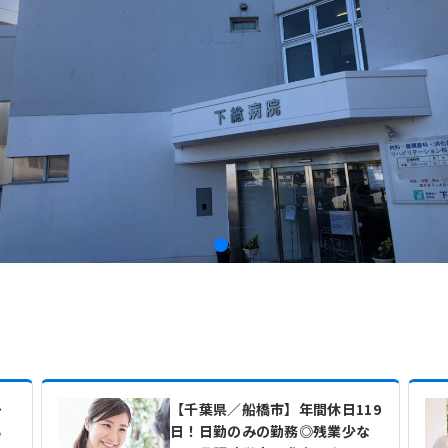
～
【千葉県／船橋市】年間休日119
る
日！日勤のみの勤務◎残業少な