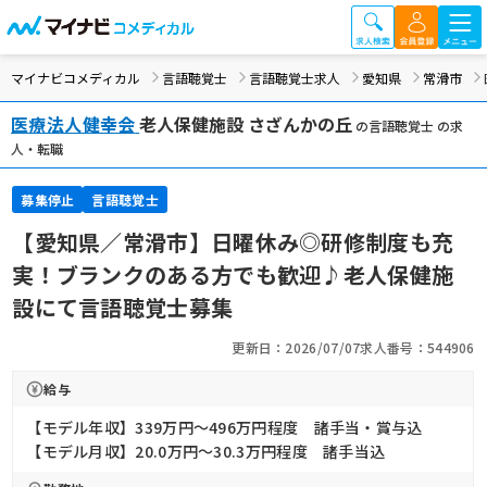
マイナビコメディカル
言語聴覚士
言語聴覚士求人
愛知県
常滑市
医療法人健幸会
老人保健施設 さざんかの丘
の言語聴覚士 の求
人・転職
募集停止
言語聴覚士
【愛知県／常滑市】日曜休み◎研修制度も充
実！ブランクのある方でも歓迎♪老人保健施
設にて言語聴覚士募集
更新日：2026/07/07
求人番号：544906
給与
【モデル年収】339万円〜496万円程度 諸手当・賞与込
【モデル月収】20.0万円〜30.3万円程度 諸手当込