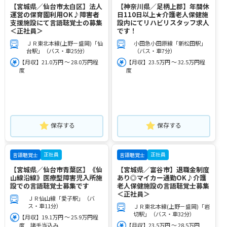
【宮城県／仙台市太白区】法人
【神奈川県／足柄上郡】年間休
運営の保育園利用OK♪障害者
日110日以上★介護老人保健施
支援施設にて言語聴覚士の募集
設内にてリハビリスタッフ求人
＜正社員＞
です！
ＪＲ東北本線(上野－盛岡)「仙
小田急小田原線「新松田駅」
台駅」（バス・車25分）
（バス・車7分）
【月収】21.0万円 ～ 28.0万円程
【月収】23.5万円 ～ 32.5万円程
度
度
保存する
保存する
正社員
正社員
言語聴覚士
言語聴覚士
【宮城県／仙台市青葉区】《仙
【宮城県／富谷市】退職金制度
山線沿線》医療型障害児入所施
あり◎マイカー通勤OK♪介護
設での言語聴覚士募集です
老人保健施設の言語聴覚士募集
＜正社員＞
ＪＲ仙山線「愛子駅」（バ
ス・車11分）
ＪＲ東北本線(上野－盛岡)「岩
切駅」（バス・車32分）
【月収】19.1万円 ～ 25.9万円程
度 諸手当込み
【月収】23.5万円 ～ 28.5万円