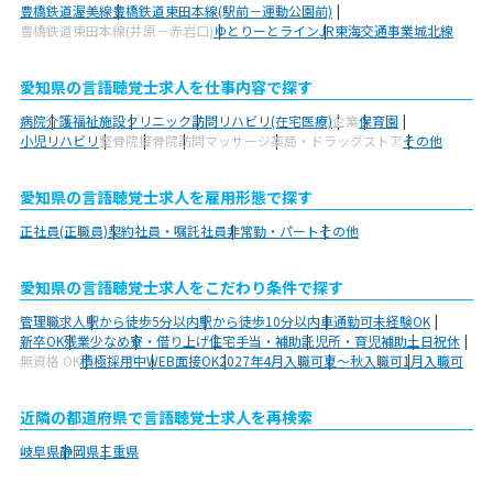
豊橋鉄道渥美線
豊橋鉄道東田本線(駅前－運動公園前)
豊橋鉄道東田本線(井原－赤岩口)
ゆとりーとライン
JR東海交通事業城北線
愛知県の言語聴覚士求人を仕事内容で探す
病院
介護福祉施設
クリニック
訪問リハビリ(在宅医療)
企業
保育園
小児リハビリ
整骨院
接骨院
訪問マッサージ
薬局・ドラッグストア
その他
愛知県の言語聴覚士求人を雇用形態で探す
正社員(正職員)
契約社員・嘱託社員
非常勤・パート
その他
愛知県の言語聴覚士求人をこだわり条件で探す
管理職求人
駅から徒歩5分以内
駅から徒歩10分以内
車通勤可
未経験OK
新卒OK
残業少なめ
寮・借り上げ
住宅手当・補助
託児所・育児補助
土日祝休
無資格 OK
積極採用中
WEB面接OK
2027年4月入職可
夏～秋入職可
1月入職可
近隣の都道府県で言語聴覚士求人を再検索
岐阜県
静岡県
三重県