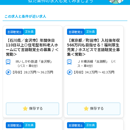
似た条件の求人も見てみましょう
この求人と条件が近い求人
正社員
正社員
言語聴覚士
言語聴覚士
【石川県／金沢市】年間休日
【東京都／町田市】入社後年収
110日以上◎住宅型有料老人ホ
566万円も目指せる！福利厚生
ームにて言語聴覚士の募集♪＜
充実♪ホスピスで言語聴覚士募
常勤＞
集＜常勤＞
IRいしかわ鉄道「金沢駅」
ＪＲ横浜線「古淵駅」（バ
（バス・車6分）
ス・車4分）
【月収】28.2万円 ～ 36.2万円
【月収】34.2万円 ～ 42.3万円
保存する
保存する
正社員
正社員
言語聴覚士
言語聴覚士