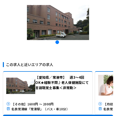
この求人と近いエリアの求人
【愛知県／常滑市】 週3～4回
OK★経験不問♪老人保健施設にて
言語聴覚士募集＜非常勤＞
【その他】1600円 ～ 2000円
【月収】
名鉄常滑線「常滑駅」（バス・車10分）
名鉄常滑