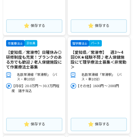
保存する
保存する
正社員
パート
作業療法士
理学療法士
【愛知県／常滑市】日曜休み◎
【愛知県／常滑市】 週3～4
研修制度も充実！ブランクのあ
回OK★経験不問♪老人保健施
る方でも歓迎♪老人保健施設に
設にて理学療法士募集＜非常勤
て作業療法士募集
＞
名鉄常滑線「常滑駅」（バ
名鉄常滑線「常滑駅」（バ
ス・車10分）
ス・車10分）
【月収】20.0万円 ～ 30.3万円程
【その他】1600円 ～ 2000円
度 諸手当込
保存する
保存する