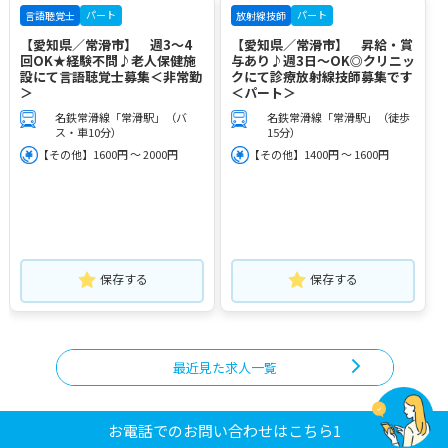
パート
パート
言語聴覚士
放射線技師
【愛知県／常滑市】 週3～4
【愛知県／常滑市】 昇給・賞
回OK★経験不問♪老人保健施
与あり♪週3日～OK◎クリニッ
設にて言語聴覚士募集＜非常勤
クにて診療放射線技師募集です
＞
＜パート＞
名鉄常滑線「常滑駅」（バ
名鉄常滑線「常滑駅」（徒歩
ス・車10分）
15分）
【その他】1600円 ～ 2000円
【その他】1400円 ～ 1600円
保存する
保存する
最近見た求人一覧
お電話でのお問い合わせはこちら1