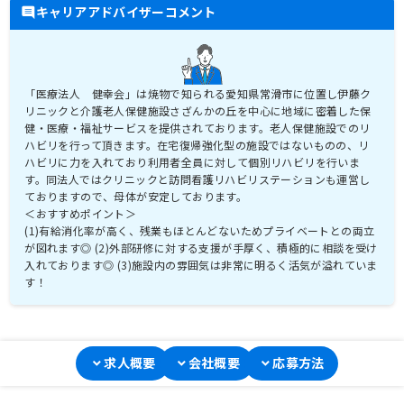
キャリアアドバイザーコメント
「医療法人 健幸会」は焼物で知られる愛知県常滑市に位置し伊藤ク
リニックと介護老人保健施設さざんかの丘を中心に地域に密着した保
健・医療・福祉サービスを提供されております。老人保健施設でのリ
ハビリを行って頂きます。在宅復帰強化型の施設ではないものの、リ
ハビリに力を入れており利用者全員に対して個別リハビリを行いま
す。同法人ではクリニックと訪問看護リハビリステーションも運営し
ておりますので、母体が安定しております。
＜おすすめポイント＞
(1)有給消化率が高く、残業もほとんどないためプライベートとの両立
が図れます◎ (2)外部研修に対する支援が手厚く、積極的に相談を受け
入れております◎ (3)施設内の雰囲気は非常に明るく活気が溢れていま
す！
求人概要
会社概要
応募方法