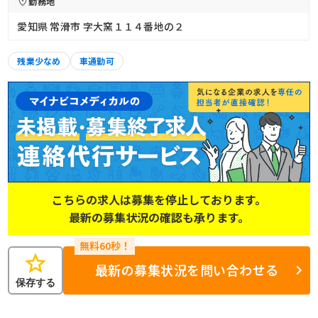
勤務地
愛知県 常滑市 字大窯１１４番地の２
残業少なめ
車通勤可
こちらの求人は募集を停止しております。
最新の募集状況の確認も承ります。
star
最新の募集状況を問い合わせる
保存する