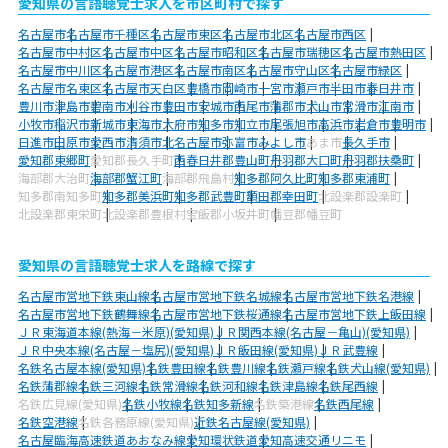
愛知県の言語聴覚士求人を市区町村で探す
名古屋市
名古屋市千種区
名古屋市東区
名古屋市北区
名古屋市西区
名古屋市中村区
名古屋市中区
名古屋市昭和区
名古屋市瑞穂区
名古屋市熱田区
名古屋市中川区
名古屋市港区
名古屋市南区
名古屋市守山区
名古屋市緑区
名古屋市名東区
名古屋市天白区
豊橋市
岡崎市
一宮市
瀬戸市
半田市
春日井市
豊川市
津島市
碧南市
刈谷市
豊田市
安城市
西尾市
蒲郡市
犬山市
常滑市
江南市
小牧市
稲沢市
新城市
東海市
大府市
知多市
知立市
尾張旭市
高浜市
岩倉市
豊明市
日進市
田原市
愛西市
清須市
北名古屋市
弥富市
みよし市
あま市
長久手市
愛知郡東郷町
愛知郡長久手町
西春日井郡豊山町
丹羽郡大口町
丹羽郡扶桑町
海部郡大治町
海部郡蟹江町
海部郡飛島村
知多郡阿久比町
知多郡東浦町
知多郡南知多町
知多郡美浜町
知多郡武豊町
額田郡幸田町
北設楽郡設楽町
北設楽郡東栄町
北設楽郡豊根村
宝飯郡小坂井町
幡豆郡幡豆町
愛知県の言語聴覚士求人を路線で探す
名古屋市営地下鉄東山線
名古屋市営地下鉄名城線
名古屋市営地下鉄名港線
名古屋市営地下鉄鶴舞線
名古屋市営地下鉄桜通線
名古屋市営地下鉄上飯田線
ＪＲ東海道本線(熱海－米原)(愛知県)
ＪＲ関西本線(名古屋－亀山)(愛知県)
ＪＲ中央本線(名古屋－塩尻)(愛知県)
ＪＲ飯田線(愛知県)
ＪＲ武豊線
名鉄名古屋本線(愛知県)
名鉄豊田線
名鉄豊川線
名鉄瀬戸線
名鉄犬山線(愛知県)
名鉄蒲郡線
名鉄三河線
名鉄常滑線
名鉄河和線
名鉄津島線
名鉄尾西線
名鉄広見線(愛知県)
名鉄小牧線
名鉄知多新線
名鉄築港線
名鉄西尾線
名鉄空港線
名鉄各務原線(愛知県)
近鉄名古屋線(愛知県)
名古屋臨海高速鉄道あおなみ線
愛知環状鉄道
愛知高速交通リニモ