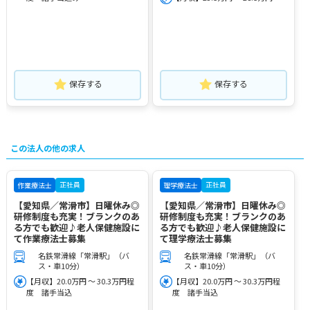
保存する
保存する
この法人の他の求人
正社員
正社員
作業療法士
理学療法士
【愛知県／常滑市】日曜休み◎
【愛知県／常滑市】日曜休み◎
研修制度も充実！ブランクのあ
研修制度も充実！ブランクのあ
る方でも歓迎♪老人保健施設に
る方でも歓迎♪老人保健施設に
て作業療法士募集
て理学療法士募集
名鉄常滑線「常滑駅」（バ
名鉄常滑線「常滑駅」（バ
ス・車10分）
ス・車10分）
【月収】20.0万円 ～ 30.3万円程
【月収】20.0万円 ～ 30.3万円程
度 諸手当込
度 諸手当込