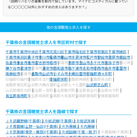
「訪問リハビリの募集を都内で探しています。マイナビコメディカルに載ってい
る○○○○○以外におすすめの求人はありますか？」
他の言語聴覚士求人を探す
千葉県の言語聴覚士求人を市区町村で探す
千葉市
千葉市中央区
千葉市花見川区
千葉市稲毛区
千葉市若葉区
千葉市緑区
千葉市美浜区
銚子市
市川市
船橋市
館山市
木更津市
松戸市
野田市
茂原市
成田市
佐倉市
東金市
旭市
習志野市
柏市
勝浦市
市原市
流山市
八千代市
我孫子市
鴨川市
鎌ケ谷市
君津市
富津市
浦安市
四街道市
袖ケ浦市
八街市
印西市
白井市
富里市
南房総市
匝瑳市
香取市
山武市
いすみ市
大網白里市
印旛郡酒々井町
印旛郡印旛村
印旛郡本埜村
印旛郡栄町
香取郡神崎町
香取郡多古町
香取郡東庄町
山武郡大網白里町
山武郡九十九里町
山武郡芝山町
山武郡横芝光町
長生郡一宮町
長生郡睦沢町
長生郡長生村
長生郡白子町
長生郡長柄町
長生郡長南町
夷隅郡大多喜町
夷隅郡御宿町
安房郡鋸南町
千葉県の言語聴覚士求人を路線で探す
ＪＲ武蔵野線(千葉県)
ＪＲ総武線(千葉県)
ＪＲ総武本線
ＪＲ常磐線(上野－仙台)(千葉県)
ＪＲ外房線
ＪＲ内房線
ＪＲ京葉線(東京－蘇我)(千葉県)
ＪＲ成田線(千葉－銚子)
ＪＲ鹿島線(千葉県)