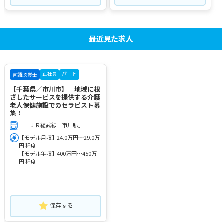
最近見た求人
正社員
パート
言語聴覚士
【千葉県／市川市】 地域に根
ざしたサービスを提供する介護
老人保健施設でのセラピスト募
集！
ＪＲ総武線「市川駅」
【モデル月収】24.0万円～29.0万
円 程度
【モデル年収】400万円～450万
円 程度
保存する