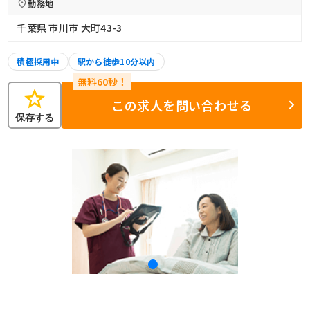
勤務地
千葉県 市川市 大町43-3
積極採用中
駅から徒歩10分以内
star
この求人を問い合わせる
保存する