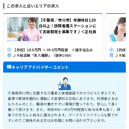
この求人と近いエリアの求人
【千葉県／市川市】年間休日120
日以上！訪問看護ステーションに
て言語聴覚士募集です♪＜正社員
＞
【月収】28.0万円 ～ 39.0万円程度 ※諸手当込み
【月収】
ＪＲ総武線「本八幡駅」（徒歩10分）
ＪＲ総武
キャリアアドバイザーコメント
千葉県市川市に位置する介護老人保健施設でのセラピスト求人です。
最寄り駅徒歩圏内と通勤に大変便利な立地にあります。利用者さまは
もちろんのこと、職員の働きやすい環境が整っており、安心して長く
働いて頂けます。また、年収400～450万円程度と給与水準も高く、頑
張りがきちんと給与に還元されます。ワークライフバランスも取りや
すいのでご興味のある方はお気軽にお問い合わせ下さいませ。