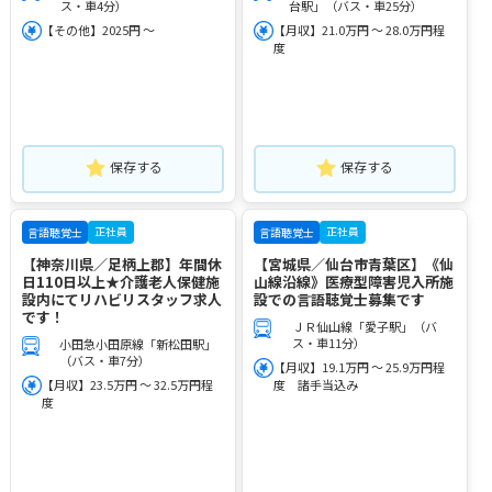
ス・車4分）
台駅」（バス・車25分）
【その他】2025円 ～
【月収】21.0万円 ～ 28.0万円程
度
保存する
保存する
正社員
正社員
言語聴覚士
言語聴覚士
【神奈川県／足柄上郡】年間休
【宮城県／仙台市青葉区】《仙
日110日以上★介護老人保健施
山線沿線》医療型障害児入所施
設内にてリハビリスタッフ求人
設での言語聴覚士募集です
です！
ＪＲ仙山線「愛子駅」（バ
ス・車11分）
小田急小田原線「新松田駅」
（バス・車7分）
【月収】19.1万円 ～ 25.9万円程
【月収】23.5万円 ～ 32.5万円程
度 諸手当込み
度