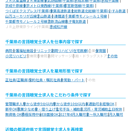
ＪＲ久留里線
ＪＲ東金線
東武野田線(千葉県)
京成本線(千葉県)
京成千葉線
京成千原線
東京メトロ東西線(千葉県)
都営新宿線(千葉県)
つくばエクスプレス(千葉県)
東葉高速鉄道
北総鉄道北総線(千葉県)
いすみ鉄道
山万ユーカリが丘線
芝山鉄道
小湊鐵道
千葉都市モノレール１号線
千葉都市モノレール２号線
流鉄流山線
銚子電気鉄道
ＪＲ上野東京ライン(千葉県)
京成松戸線
千葉県の言語聴覚士求人を仕事内容で探す
病院
介護福祉施設
クリニック
訪問リハビリ(在宅医療)
企業
保育園
小児リハビリ
整骨院
接骨院
訪問マッサージ
薬局・ドラッグストア
その他
千葉県の言語聴覚士求人を雇用形態で探す
正社員(正職員)
契約社員・嘱託社員
非常勤・パート
その他
千葉県の言語聴覚士求人をこだわり条件で探す
管理職求人
駅から徒歩5分以内
駅から徒歩10分以内
車通勤可
未経験OK
新卒OK
残業少なめ
寮・借り上げ
住宅手当・補助
託児所・育児補助
土日祝休
無資格 OK
積極採用中
WEB面接OK
2027年4月入職可
夏～秋入職可
1月入職可
近隣の都道府県で言語聴覚士求人を再検索