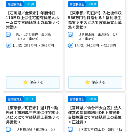
正社員
正社員
言語聴覚士
言語聴覚士
【石川県／金沢市】年間休日
【東京都／町田市】入社後年収
110日以上◎住宅型有料老人ホ
566万円も目指せる！福利厚生
ームにて言語聴覚士の募集♪＜
充実♪ホスピスで言語聴覚士募
常勤＞
集＜常勤＞
IRいしかわ鉄道「金沢駅」
ＪＲ横浜線「古淵駅」（バ
（バス・車6分）
ス・車4分）
【月収】28.2万円 ～ 36.2万円
【月収】34.2万円 ～ 42.3万円
保存する
保存する
パート
正社員
言語聴覚士
言語聴覚士
【東京都／町田市】週1日～勤
【宮城県／仙台市太白区】法人
務可！福利厚生充実◎住宅型ホ
運営の保育園利用OK♪障害者
スピスにて言語聴覚士募集♪＜
支援施設にて言語聴覚士の募集
非常勤＞
＜正社員＞
ＪＲ横浜線「古淵駅」（バ
ＪＲ東北本線(上野－盛岡)「仙