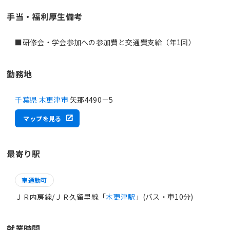
手当・福利厚生備考
■研修会・学会参加への参加費と交通費支給（年1回）
勤務地
千葉県 木更津市
矢那4490－5
マップを見る
最寄り駅
車通勤可
ＪＲ内房線/ＪＲ久留里線「
木更津駅
」(バス・車10分)
就業時間