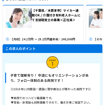
【千葉県／木更津市】マイカー通
勤OK♪介護付き有料老人ホームに
て言語聴覚士の募集＜正社員＞
【月収】24.2万円 ～ 29.2万円基本給：240,000円
【その他】
この求人のポイント
子育て理解有り！ 中途にもオリエンテーションがあ
り、フォロー体制のある病院です！
◎2016年11月開設！建設に理学療法士が関わった病院です◎
▼病院でのリハビリ職募集です。
▼常勤・非常勤も同時募集ですので、働き方等ご相談下さい。