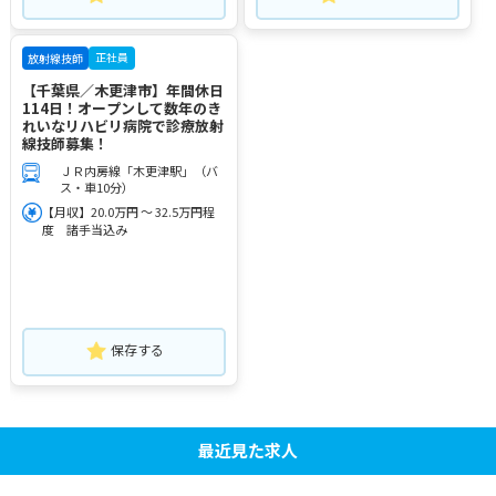
正社員
放射線技師
【千葉県／木更津市】年間休日
114日！オープンして数年のき
れいなリハビリ病院で診療放射
線技師募集！
ＪＲ内房線「木更津駅」（バ
ス・車10分）
【月収】20.0万円 ～ 32.5万円程
度 諸手当込み
保存する
最近見た求人