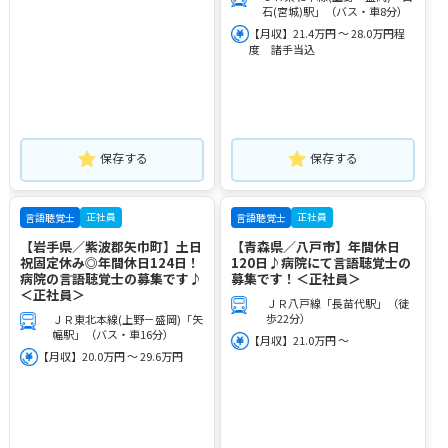
石(宮城)駅」（バス・車8分）
【月収】21.4万円 ～ 28.0万円程
度 諸手当込
保存する
保存する
正社員
正社員
言語聴覚士
言語聴覚士
【岩手県／紫波郡矢巾町】土日
【青森県／八戸市】年間休日
祝固定休み◎年間休日124日！
120日♪病院にて言語聴覚士の
病院の言語聴覚士の募集です♪
募集です！＜正社員＞
＜正社員＞
ＪＲ八戸線「長苗代駅」（徒
歩22分）
ＪＲ東北本線(上野－盛岡)「矢
幅駅」（バス・車16分）
【月収】21.0万円 ～
【月収】20.0万円 ～ 29.6万円