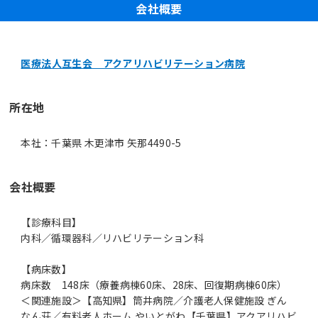
会社概要
医療法人互生会 アクアリハビリテーション病院
所在地
本社：千葉県 木更津市 矢那4490-5
会社概要
【診療科目】
内科／循環器科／リハビリテーション科
【病床数】
病床数 148床（療養病棟60床、28床、回復期病棟60床）
＜関連施設＞【高知県】筒井病院／介護老人保健施設 ぎん
なん荘／有料老人ホーム やいとがわ【千葉県】アクアリハビ