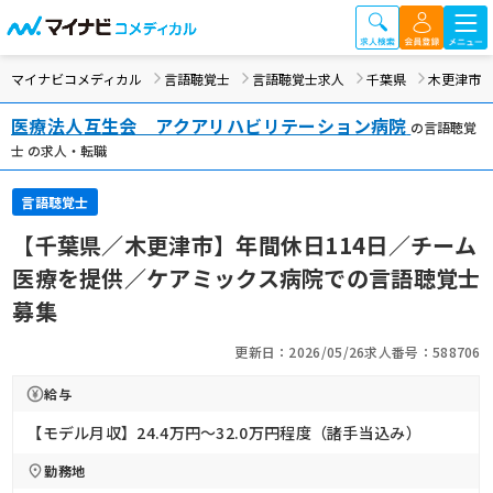
マイナビコメディカル
言語聴覚士
言語聴覚士求人
千葉県
木更津市
医療法人互生会 アクアリハビリテーション病院
の言語聴覚
士 の求人・転職
言語聴覚士
【千葉県／木更津市】年間休日114日／チーム
医療を提供／ケアミックス病院での言語聴覚士
募集
更新日：2026/05/26
求人番号：588706
給与
【モデル月収】24.4万円〜32.0万円程度（諸手当込み）
勤務地