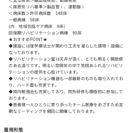
＜疾患別リハ基準＞脳血管Ⅰ、運動器Ⅰ
＜病床数＞許可病床数 148床
一般病棟 58床
(内 地域包括ケア病床 9床）
回復期リハビリテーション病棟 90床
★おすすめPOINT★
◆建設には理学療法士が関わり工夫を凝らした建物・設備に
なっております。
◆リハビリテーション室は天井が高く、とても明るく開放感
のある造りです。明るい雰囲気の中で笑顔あふれるリハビリ
テーションの提供を心掛けています。
◆リハビリテーション機器も一部最新のものも取り入れてお
り、ハード面も充実です。
◆院内勉強会も充実しており、院外研修も積極的に参加して
おります。
◆患者様一人ひとりに寄り添ったチーム医療をめざすため定
期なミーティングを頻回に開催しております。
雇用形態