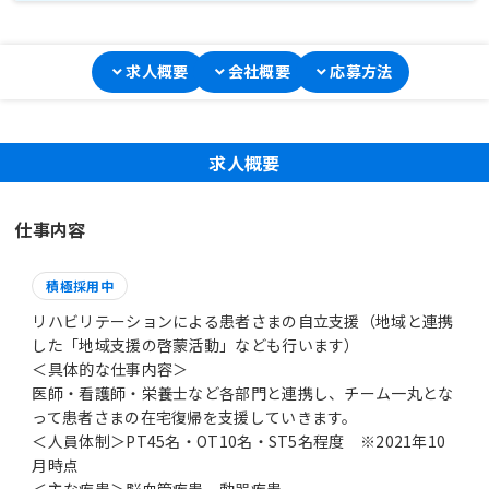
求人概要
会社概要
応募方法
求人概要
仕事内容
積極採用中
リハビリテーションによる患者さまの自立支援（地域と連携
した「地域支援の啓蒙活動」なども行います）
＜具体的な仕事内容＞
医師・看護師・栄養士など各部門と連携し、チーム一丸とな
って患者さまの在宅復帰を支援していきます。
＜人員体制＞PT45名・OT10名・ST5名程度 ※2021年10
月時点
＜主な疾患＞脳血管疾患、動器疾患