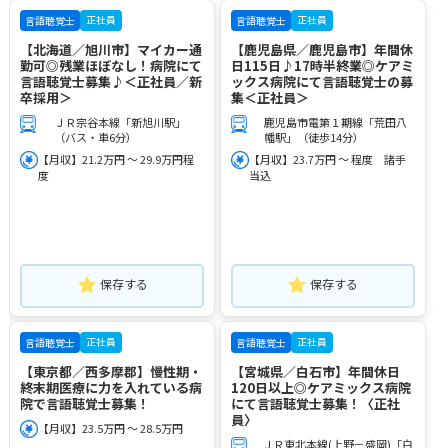
正社員
正社員
言語聴覚士
言語聴覚士
【北海道／旭川市】マイカー通
【鹿児島県／鹿児島市】年間休
勤可◎残業ほぼなし！病院にて
日115日♪17時半終業◎ケアミ
言語聴覚士募集♪＜正社員／新
ックス病院にて言語聴覚士の募
卒採用＞
集＜正社員＞
ＪＲ宗谷本線「新旭川駅」
鹿児島市電第１期線「荒田八
（バス・車6分）
幡駅」（徒歩14分）
【月収】21.2万円 ～ 29.9万円程
【月収】23.7万円 ～ 程度 諸手
度
当込
保存する
保存する
正社員
正社員
言語聴覚士
言語聴覚士
【東京都／西多摩郡】慢性期・
【宮城県／白石市】年間休日
終末期医療に力を入れている病
120日以上◎ケアミックス病院
院で言語聴覚士募集！
にて言語聴覚士募集！〈正社
員〉
【月収】23.5万円 ～ 28.5万円
ＪＲ東北本線(上野－盛岡)「白