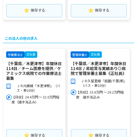
保存する
保存する
この法人の他の求人
正社員
正社員
作業療法士
管理栄養士
【千葉県／木更津市】年間休日
【千葉県／木更津市】年間休日
114日／チーム医療を提供／ケ
114日♪昇給賞与実績あり◎病
アミックス病院での作業療法士
院で管理栄養士募集《正社員》
募集
ＪＲ久留里線「祇園(千葉)駅」
（バス・車10分）
ＪＲ内房線「木更津駅」（バ
ス・車10分）
【月収】25.6万円 ～ 29.2万円程
【月収】24.4万円 ～ 32.0万円程
度 諸手当込み
度（諸手当込み）
保存する
保存する