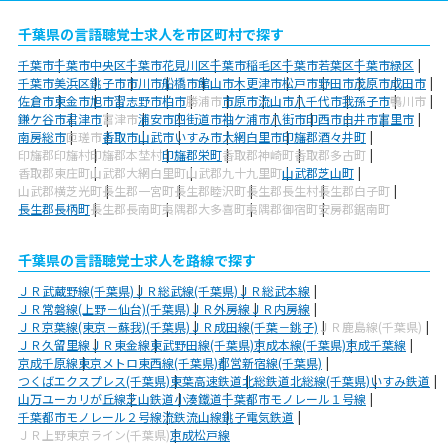
千葉県の言語聴覚士求人を市区町村で探す
千葉市
千葉市中央区
千葉市花見川区
千葉市稲毛区
千葉市若葉区
千葉市緑区
千葉市美浜区
銚子市
市川市
船橋市
館山市
木更津市
松戸市
野田市
茂原市
成田市
佐倉市
東金市
旭市
習志野市
柏市
勝浦市
市原市
流山市
八千代市
我孫子市
鴨川市
鎌ケ谷市
君津市
富津市
浦安市
四街道市
袖ケ浦市
八街市
印西市
白井市
富里市
南房総市
匝瑳市
香取市
山武市
いすみ市
大網白里市
印旛郡酒々井町
印旛郡印旛村
印旛郡本埜村
印旛郡栄町
香取郡神崎町
香取郡多古町
香取郡東庄町
山武郡大網白里町
山武郡九十九里町
山武郡芝山町
山武郡横芝光町
長生郡一宮町
長生郡睦沢町
長生郡長生村
長生郡白子町
長生郡長柄町
長生郡長南町
夷隅郡大多喜町
夷隅郡御宿町
安房郡鋸南町
千葉県の言語聴覚士求人を路線で探す
ＪＲ武蔵野線(千葉県)
ＪＲ総武線(千葉県)
ＪＲ総武本線
ＪＲ常磐線(上野－仙台)(千葉県)
ＪＲ外房線
ＪＲ内房線
ＪＲ京葉線(東京－蘇我)(千葉県)
ＪＲ成田線(千葉－銚子)
ＪＲ鹿島線(千葉県)
ＪＲ久留里線
ＪＲ東金線
東武野田線(千葉県)
京成本線(千葉県)
京成千葉線
京成千原線
東京メトロ東西線(千葉県)
都営新宿線(千葉県)
つくばエクスプレス(千葉県)
東葉高速鉄道
北総鉄道北総線(千葉県)
いすみ鉄道
山万ユーカリが丘線
芝山鉄道
小湊鐵道
千葉都市モノレール１号線
千葉都市モノレール２号線
流鉄流山線
銚子電気鉄道
ＪＲ上野東京ライン(千葉県)
京成松戸線