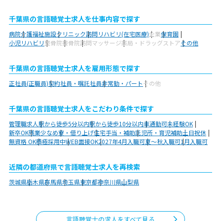
千葉県の言語聴覚士求人を仕事内容で探す
病院
介護福祉施設
クリニック
訪問リハビリ(在宅医療)
企業
保育園
小児リハビリ
整骨院
接骨院
訪問マッサージ
薬局・ドラッグストア
その他
千葉県の言語聴覚士求人を雇用形態で探す
正社員(正職員)
契約社員・嘱託社員
非常勤・パート
その他
千葉県の言語聴覚士求人をこだわり条件で探す
管理職求人
駅から徒歩5分以内
駅から徒歩10分以内
車通勤可
未経験OK
新卒OK
残業少なめ
寮・借り上げ
住宅手当・補助
託児所・育児補助
土日祝休
無資格 OK
積極採用中
WEB面接OK
2027年4月入職可
夏～秋入職可
1月入職可
近隣の都道府県で言語聴覚士求人を再検索
茨城県
栃木県
群馬県
埼玉県
東京都
神奈川県
山梨県
言語聴覚士の求人をすべて見る