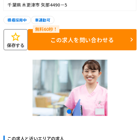
千葉県 木更津市 矢那4490－5
積極採用中
車通勤可
star
この求人を問い合わせる
保存する
この求人と近いエリアの求人