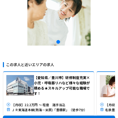
この求人と近いエリアの求人
【愛知県／豊川市】研修制度充実×
小児・呼吸器リハなど様々な経験が
積める★スキルアップ可能な職場で
す！
【月収】22.2万円 ～ 程度 諸手当込
【月収】2
ＪＲ東海道本線(熱海－米原)「豊橋駅」（徒歩7分）
名鉄豊川