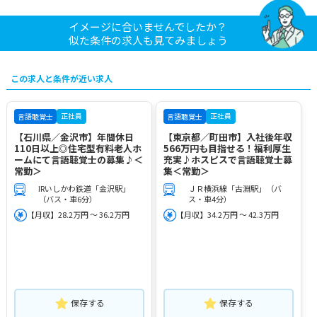
イメージに合いませんでしたか？
似た条件の求人も見てみましょう
この求人と条件が近い求人
正社員
正社員
言語聴覚士
言語聴覚士
【石川県／金沢市】年間休日
【東京都／町田市】入社後年収
110日以上◎住宅型有料老人ホ
566万円も目指せる！福利厚生
ームにて言語聴覚士の募集♪＜
充実♪ホスピスで言語聴覚士募
常勤＞
集＜常勤＞
IRいしかわ鉄道「金沢駅」
ＪＲ横浜線「古淵駅」（バ
（バス・車6分）
ス・車4分）
【月収】28.2万円 ～ 36.2万円
【月収】34.2万円 ～ 42.3万円
保存する
保存する