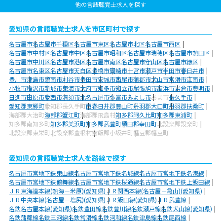
他の言語聴覚士求人を探す
愛知県の言語聴覚士求人を市区町村で探す
名古屋市
名古屋市千種区
名古屋市東区
名古屋市北区
名古屋市西区
名古屋市中村区
名古屋市中区
名古屋市昭和区
名古屋市瑞穂区
名古屋市熱田区
名古屋市中川区
名古屋市港区
名古屋市南区
名古屋市守山区
名古屋市緑区
名古屋市名東区
名古屋市天白区
豊橋市
岡崎市
一宮市
瀬戸市
半田市
春日井市
豊川市
津島市
碧南市
刈谷市
豊田市
安城市
西尾市
蒲郡市
犬山市
常滑市
江南市
小牧市
稲沢市
新城市
東海市
大府市
知多市
知立市
尾張旭市
高浜市
岩倉市
豊明市
日進市
田原市
愛西市
清須市
北名古屋市
弥富市
みよし市
あま市
長久手市
愛知郡東郷町
愛知郡長久手町
西春日井郡豊山町
丹羽郡大口町
丹羽郡扶桑町
海部郡大治町
海部郡蟹江町
海部郡飛島村
知多郡阿久比町
知多郡東浦町
知多郡南知多町
知多郡美浜町
知多郡武豊町
額田郡幸田町
北設楽郡設楽町
北設楽郡東栄町
北設楽郡豊根村
宝飯郡小坂井町
幡豆郡幡豆町
愛知県の言語聴覚士求人を路線で探す
名古屋市営地下鉄東山線
名古屋市営地下鉄名城線
名古屋市営地下鉄名港線
名古屋市営地下鉄鶴舞線
名古屋市営地下鉄桜通線
名古屋市営地下鉄上飯田線
ＪＲ東海道本線(熱海－米原)(愛知県)
ＪＲ関西本線(名古屋－亀山)(愛知県)
ＪＲ中央本線(名古屋－塩尻)(愛知県)
ＪＲ飯田線(愛知県)
ＪＲ武豊線
名鉄名古屋本線(愛知県)
名鉄豊田線
名鉄豊川線
名鉄瀬戸線
名鉄犬山線(愛知県)
名鉄蒲郡線
名鉄三河線
名鉄常滑線
名鉄河和線
名鉄津島線
名鉄尾西線