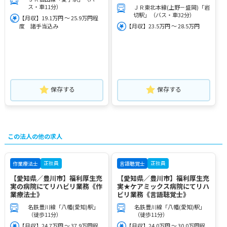
ス・車11分）
ＪＲ東北本線(上野－盛岡)「岩
切駅」（バス・車32分）
【月収】19.1万円 ～ 25.9万円程
度 諸手当込み
【月収】23.5万円 ～ 28.5万円
保存する
保存する
この法人の他の求人
正社員
正社員
作業療法士
言語聴覚士
【愛知県／豊川市】福利厚生充
【愛知県／豊川市】福利厚生充
実の病院にてリハビリ業務《作
実★ケアミックス病院にてリハ
業療法士》
ビリ業務《言語聴覚士》
名鉄豊川線「八幡(愛知)駅」
名鉄豊川線「八幡(愛知)駅」
（徒歩11分）
（徒歩11分）
【月収】24.7万円 ～ 37.9万円程
【月収】24.0万円 ～ 30.0万円程