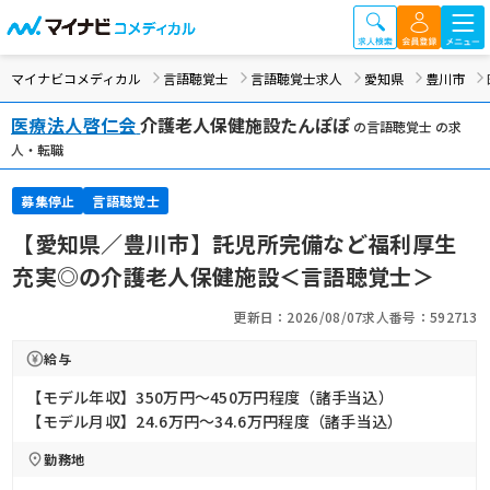
マイナビコメディカル
言語聴覚士
言語聴覚士求人
愛知県
豊川市
医療法人啓仁会
介護老人保健施設たんぽぽ
の言語聴覚士 の求
人・転職
募集停止
言語聴覚士
【愛知県／豊川市】託児所完備など福利厚生
充実◎の介護老人保健施設＜言語聴覚士＞
更新日：2026/08/07
求人番号：592713
給与
【モデル年収】350万円〜450万円程度（諸手当込）
【モデル月収】24.6万円〜34.6万円程度（諸手当込）
勤務地