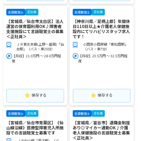
正社員
正社員
言語聴覚士
言語聴覚士
【宮城県／仙台市太白区】法人
【神奈川県／足柄上郡】年間休
運営の保育園利用OK♪障害者
日110日以上★介護老人保健施
支援施設にて言語聴覚士の募集
設内にてリハビリスタッフ求人
＜正社員＞
です！
ＪＲ東北本線(上野－盛岡)「仙
小田急小田原線「新松田駅」
台駅」（バス・車25分）
（バス・車7分）
【月収】21.0万円 ～ 28.0万円程
【月収】23.5万円 ～ 32.5万円程
度
度
保存する
保存する
正社員
正社員
言語聴覚士
言語聴覚士
【宮城県／仙台市青葉区】《仙
【宮城県／富谷市】退職金制度
山線沿線》医療型障害児入所施
あり◎マイカー通勤OK♪介護
設での言語聴覚士募集です
老人保健施設の言語聴覚士募集
＜正社員＞
ＪＲ仙山線「愛子駅」（バ