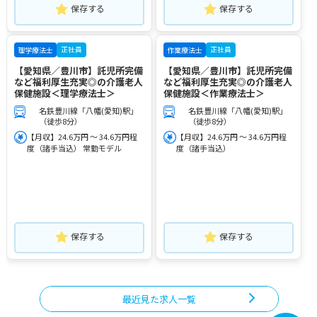
保存する
保存する
正社員
正社員
理学療法士
作業療法士
【愛知県／豊川市】託児所完備
【愛知県／豊川市】託児所完備
など福利厚生充実◎の介護老人
など福利厚生充実◎の介護老人
保健施設＜理学療法士＞
保健施設＜作業療法士＞
名鉄豊川線「八幡(愛知)駅」
名鉄豊川線「八幡(愛知)駅」
（徒歩8分）
（徒歩8分）
【月収】24.6万円 ～ 34.6万円程
【月収】24.6万円 ～ 34.6万円程
度（諸手当込） 常勤モデル
度（諸手当込）
保存する
保存する
最近見た求人一覧