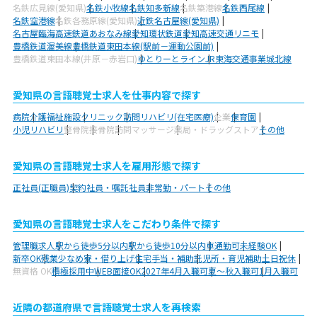
名鉄広見線(愛知県)
名鉄小牧線
名鉄知多新線
名鉄築港線
名鉄西尾線
名鉄空港線
名鉄各務原線(愛知県)
近鉄名古屋線(愛知県)
名古屋臨海高速鉄道あおなみ線
愛知環状鉄道
愛知高速交通リニモ
豊橋鉄道渥美線
豊橋鉄道東田本線(駅前－運動公園前)
豊橋鉄道東田本線(井原－赤岩口)
ゆとりーとライン
JR東海交通事業城北線
愛知県の言語聴覚士求人を仕事内容で探す
病院
介護福祉施設
クリニック
訪問リハビリ(在宅医療)
企業
保育園
小児リハビリ
整骨院
接骨院
訪問マッサージ
薬局・ドラッグストア
その他
愛知県の言語聴覚士求人を雇用形態で探す
正社員(正職員)
契約社員・嘱託社員
非常勤・パート
その他
愛知県の言語聴覚士求人をこだわり条件で探す
管理職求人
駅から徒歩5分以内
駅から徒歩10分以内
車通勤可
未経験OK
新卒OK
残業少なめ
寮・借り上げ
住宅手当・補助
託児所・育児補助
土日祝休
無資格 OK
積極採用中
WEB面接OK
2027年4月入職可
夏～秋入職可
1月入職可
近隣の都道府県で言語聴覚士求人を再検索