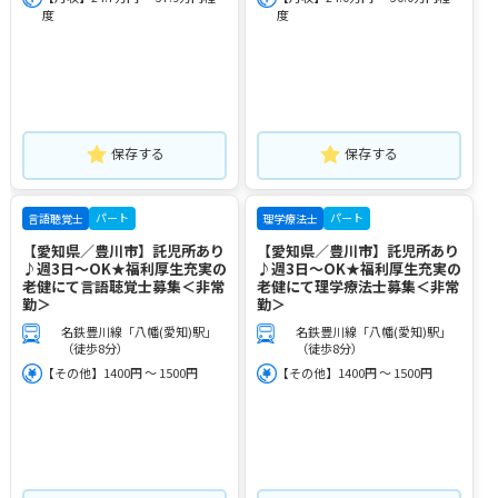
度
度
保存する
保存する
パート
パート
言語聴覚士
理学療法士
【愛知県／豊川市】託児所あり
【愛知県／豊川市】託児所あり
♪週3日～OK★福利厚生充実の
♪週3日～OK★福利厚生充実の
老健にて言語聴覚士募集＜非常
老健にて理学療法士募集＜非常
勤＞
勤＞
名鉄豊川線「八幡(愛知)駅」
名鉄豊川線「八幡(愛知)駅」
（徒歩8分）
（徒歩8分）
【その他】1400円 ～ 1500円
【その他】1400円 ～ 1500円