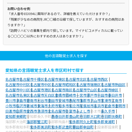
お問い合わせ例
「求人番号653094に興味があるので、詳細を教えていただけますか？」
「残業が少なめの病院をJR○○線の沿線で探していますが、おすすめの病院はあ
りますか？」
「訪問リハビリの募集を都内で探しています。マイナビコメディカルに載ってい
る○○○○○以外におすすめの求人はありますか？」
他の言語聴覚士求人を探す
愛知県の言語聴覚士求人を市区町村で探す
名古屋市
名古屋市千種区
名古屋市東区
名古屋市北区
名古屋市西区
名古屋市中村区
名古屋市中区
名古屋市昭和区
名古屋市瑞穂区
名古屋市熱田区
名古屋市中川区
名古屋市港区
名古屋市南区
名古屋市守山区
名古屋市緑区
名古屋市名東区
名古屋市天白区
豊橋市
岡崎市
一宮市
瀬戸市
半田市
春日井市
豊川市
津島市
碧南市
刈谷市
豊田市
安城市
西尾市
蒲郡市
犬山市
常滑市
江南市
小牧市
稲沢市
新城市
東海市
大府市
知多市
知立市
尾張旭市
高浜市
岩倉市
豊明市
日進市
田原市
愛西市
清須市
北名古屋市
弥富市
みよし市
あま市
長久手市
愛知郡東郷町
愛知郡長久手町
西春日井郡豊山町
丹羽郡大口町
丹羽郡扶桑町
海部郡大治町
海部郡蟹江町
海部郡飛島村
知多郡阿久比町
知多郡東浦町
知多郡南知多町
知多郡美浜町
知多郡武豊町
額田郡幸田町
北設楽郡設楽町