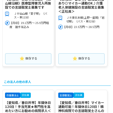
山線沿線》医療型障害児入所施
あり◎マイカー通勤OK♪介護
設での言語聴覚士募集です
老人保健施設の言語聴覚士募集
＜正社員＞
ＪＲ仙山線「愛子駅」（バ
ス・車11分）
ＪＲ東北本線(上野－盛岡)「岩
切駅」（バス・車32分）
【月収】19.1万円 ～ 25.9万円程
度 諸手当込み
【月収】23.5万円 ～ 28.5万円
保存する
保存する
この法人の他の求人
正社員
正社員
作業療法士
言語聴覚士
【愛知県／春日井市】年間休日
【愛知県／春日井市】マイカー
120日！手当充実★専門性を高
通勤可能！年間休日120日！精
めたい方にお勧めの病院求人＜
神科病院での言語聴覚士さんの