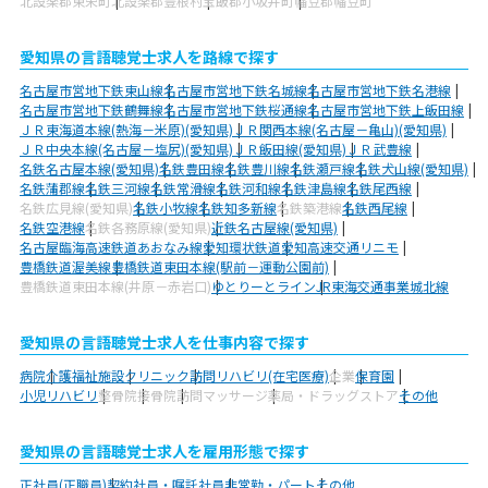
北設楽郡東栄町
北設楽郡豊根村
宝飯郡小坂井町
幡豆郡幡豆町
愛知県の言語聴覚士求人を路線で探す
名古屋市営地下鉄東山線
名古屋市営地下鉄名城線
名古屋市営地下鉄名港線
名古屋市営地下鉄鶴舞線
名古屋市営地下鉄桜通線
名古屋市営地下鉄上飯田線
ＪＲ東海道本線(熱海－米原)(愛知県)
ＪＲ関西本線(名古屋－亀山)(愛知県)
ＪＲ中央本線(名古屋－塩尻)(愛知県)
ＪＲ飯田線(愛知県)
ＪＲ武豊線
名鉄名古屋本線(愛知県)
名鉄豊田線
名鉄豊川線
名鉄瀬戸線
名鉄犬山線(愛知県)
名鉄蒲郡線
名鉄三河線
名鉄常滑線
名鉄河和線
名鉄津島線
名鉄尾西線
名鉄広見線(愛知県)
名鉄小牧線
名鉄知多新線
名鉄築港線
名鉄西尾線
名鉄空港線
名鉄各務原線(愛知県)
近鉄名古屋線(愛知県)
名古屋臨海高速鉄道あおなみ線
愛知環状鉄道
愛知高速交通リニモ
豊橋鉄道渥美線
豊橋鉄道東田本線(駅前－運動公園前)
豊橋鉄道東田本線(井原－赤岩口)
ゆとりーとライン
JR東海交通事業城北線
愛知県の言語聴覚士求人を仕事内容で探す
病院
介護福祉施設
クリニック
訪問リハビリ(在宅医療)
企業
保育園
小児リハビリ
整骨院
接骨院
訪問マッサージ
薬局・ドラッグストア
その他
愛知県の言語聴覚士求人を雇用形態で探す
正社員(正職員)
契約社員・嘱託社員
非常勤・パート
その他