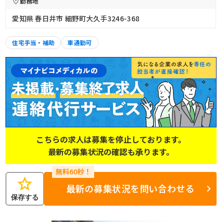
勤務地
愛知県 春日井市 細野町大久手3246-368
住宅手当・補助
車通勤可
こちらの求人は募集を停止しております。
最新の募集状況の確認も承ります。
star
最新の募集状況を問い合わせる
保存する