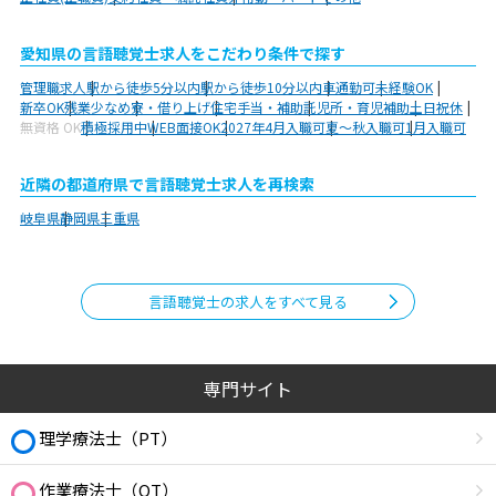
愛知県の言語聴覚士求人をこだわり条件で探す
管理職求人
駅から徒歩5分以内
駅から徒歩10分以内
車通勤可
未経験OK
新卒OK
残業少なめ
寮・借り上げ
住宅手当・補助
託児所・育児補助
土日祝休
無資格 OK
積極採用中
WEB面接OK
2027年4月入職可
夏～秋入職可
1月入職可
近隣の都道府県で言語聴覚士求人を再検索
岐阜県
静岡県
三重県
言語聴覚士の求人をすべて見る
専門サイト
理学療法士（PT）
作業療法士（OT）