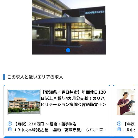
この求人と近いエリアの求人
【愛知県／春日井市】年間休日120
日以上×賞与4カ月分支給！のリハ
ビリテーション病院＜言語聴覚士＞
【月収】23.6万円 ～ 程度・諸手当込
【年収】
ＪＲ中央本線(名古屋－塩尻)「高蔵寺駅」（バス・車10分）