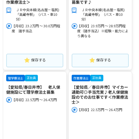
作業療法士＞
募集です♪
ＪＲ中央本線(名古屋－塩尻)
ＪＲ中央本線(名古屋－塩尻)
「高蔵寺駅」（バス・車10
「高蔵寺駅」（バス・車10
分）
分）
【月収】23.2万円 ～ 30.0万円程
【月収】23.9万円 ～ 28.9万円程
度 諸手当込
度（諸手当込）※経験・能力によ
り異なる
保存する
保存する
正社員
正社員
理学療法士
作業療法士
【愛知県/春日井市】 老人保
【愛知県／春日井市】マイカー
健施設にて理学療法士募集
通勤可◎手当充実♪老人保健施
設のでのお仕事です＜作業療法
【月収】22.5万円 ～ 26.4万円
士＞
【月収】22.5万円 ～ 26.4万円