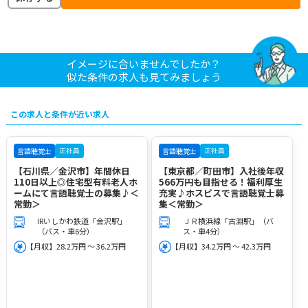
イメージに合いませんでしたか？
似た条件の求人も見てみましょう
この求人と条件が近い求人
正社員
正社員
言語聴覚士
言語聴覚士
【石川県／金沢市】年間休日
【東京都／町田市】入社後年収
110日以上◎住宅型有料老人ホ
566万円も目指せる！福利厚生
ームにて言語聴覚士の募集♪＜
充実♪ホスピスで言語聴覚士募
常勤＞
集＜常勤＞
IRいしかわ鉄道「金沢駅」
ＪＲ横浜線「古淵駅」（バ
（バス・車6分）
ス・車4分）
【月収】28.2万円 ～ 36.2万円
【月収】34.2万円 ～ 42.3万円