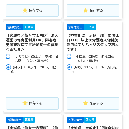
保存する
保存する
正社員
正社員
言語聴覚士
言語聴覚士
【宮城県／仙台市太白区】法人
【神奈川県／足柄上郡】年間休
運営の保育園利用OK♪障害者
日110日以上★介護老人保健施
支援施設にて言語聴覚士の募集
設内にてリハビリスタッフ求人
＜正社員＞
です！
ＪＲ東北本線(上野－盛岡)「仙
小田急小田原線「新松田駅」
台駅」（バス・車25分）
（バス・車7分）
【月収】21.0万円 ～ 28.0万円程
【月収】23.5万円 ～ 32.5万円程
度
度
保存する
保存する
正社員
正社員
言語聴覚士
言語聴覚士
【宮城県／仙台市青葉区】《仙
【宮城県／富谷市】退職金制度