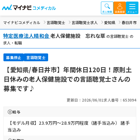
マイナビコメディカル
言語聴覚士
言語聴覚士求人
愛知県
春日井市
特定医療法人晴和会
老人保健施設 忘れな草
の言語聴覚士 の
求人・転職
募集停止
言語聴覚士
【愛知県/春日井市】年間休日120日！原則土
日休みの老人保健施設での言語聴覚士さんの
募集です♪
更新日：2026/06/01
求人番号：653094
給与
【モデル月収】23.9万円〜28.9万円程度（諸手当込み） 諸手
当込み