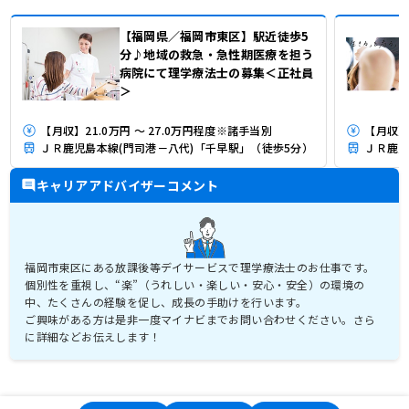
【福岡県／福岡市東区】駅近徒歩5
分♪地域の救急・急性期医療を担う
病院にて理学療法士の募集＜正社員
＞
【月収】21.0万円 ～ 27.0万円程度※諸手当別
【月収】3
ＪＲ鹿児島本線(門司港－八代)「千早駅」（徒歩5分）
ＪＲ鹿児
キャリアアドバイザーコメント
福岡市東区にある放課後等デイサービスで理学療法士のお仕事です。
個別性を重視し、“楽”（うれしい・楽しい・安心・安全）の環境の
中、たくさんの経験を促し、成長の手助けを行います。
ご興味がある方は是非一度マイナビまでお問い合わせください。さら
に詳細などお伝えします！