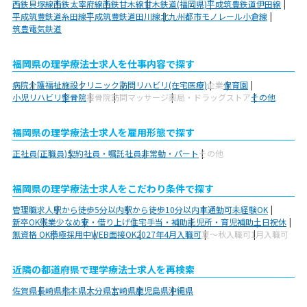
西鉄貝塚線
西鉄太宰府線
西鉄甘木線
甘木鉄道(福岡県)
平成筑豊鉄道伊田線
平成筑豊鉄道糸田線
平成筑豊鉄道田川線
北九州都市モノレール小倉線
筑豊電気鉄道
福岡県の理学療法士求人を仕事内容で探す
病院
介護福祉施設
クリニック
訪問リハビリ(在宅医療)
企業
保育園
小児リハビリ
整骨院
接骨院
訪問マッサージ
薬局・ドラッグストア
その他
福岡県の理学療法士求人を雇用形態で探す
正社員(正職員)
契約社員・嘱託社員
非常勤・パート
その他
福岡県の理学療法士求人をこだわり条件で探す
管理職求人
駅から徒歩5分以内
駅から徒歩10分以内
車通勤可
未経験OK
新卒OK
残業少なめ
寮・借り上げ
住宅手当・補助
託児所・育児補助
土日祝休
無資格 OK
積極採用中
WEB面接OK
2027年4月入職可
夏～秋入職可
1月入職可
近隣の都道府県で理学療法士求人を再検索
佐賀県
長崎県
熊本県
大分県
宮崎県
鹿児島県
沖縄県