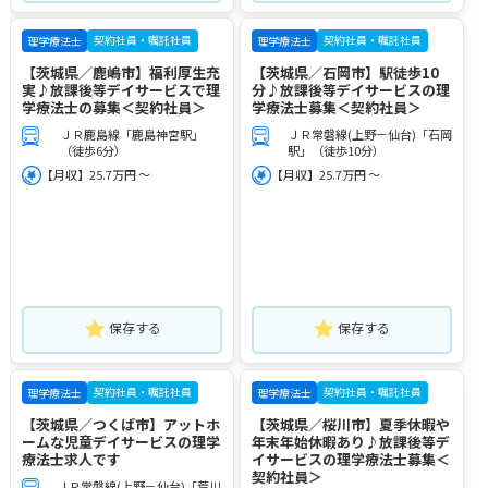
契約社員・嘱託社員
契約社員・嘱託社員
理学療法士
理学療法士
【茨城県／鹿嶋市】福利厚生充
【茨城県／石岡市】駅徒歩10
実♪放課後等デイサービスで理
分♪放課後等デイサービスの理
学療法士の募集＜契約社員＞
学療法士募集＜契約社員＞
ＪＲ鹿島線「鹿島神宮駅」
ＪＲ常磐線(上野－仙台)「石岡
（徒歩6分）
駅」（徒歩10分）
【月収】25.7万円 ～
【月収】25.7万円 ～
保存する
保存する
契約社員・嘱託社員
契約社員・嘱託社員
理学療法士
理学療法士
【茨城県／つくば市】アットホ
【茨城県／桜川市】夏季休暇や
ームな児童デイサービスの理学
年末年始休暇あり♪放課後等デ
療法士求人です
イサービスの理学療法士募集＜
契約社員＞
ＪＲ常磐線(上野－仙台)「荒川