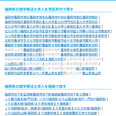
福岡県の理学療法士求人を市区町村で探す
福岡市
福岡市東区
福岡市博多区
福岡市中央区
福岡市南区
福岡市西区
福岡市城南区
福岡市早良区
北九州市
北九州市門司区
北九州市若松区
北九州市戸畑区
北九州市小倉北区
北九州市小倉南区
北九州市八幡東区
北九州市八幡西区
大牟田市
久留米市
直方市
飯塚市
田川市
柳川市
八女市
筑後市
大川市
行橋市
豊前市
中間市
小郡市
筑紫野市
春日市
大野城市
宗像市
太宰府市
古賀市
福津市
うきは市
宮若市
嘉麻市
朝倉市
みやま市
糸島市
那珂川市
糟屋郡宇美町
糟屋郡篠栗町
糟屋郡志免町
糟屋郡須惠町
糟屋郡新宮町
糟屋郡久山町
糟屋郡粕屋町
遠賀郡芦屋町
遠賀郡水巻町
遠賀郡岡垣町
遠賀郡遠賀町
鞍手郡小竹町
鞍手郡鞍手町
嘉穂郡桂川町
朝倉郡筑前町
朝倉郡東峰村
三井郡大刀洗町
三潴郡大木町
八女郡黒木町
八女郡立花町
八女郡広川町
八女郡矢部村
八女郡星野村
田川郡香春町
田川郡添田町
田川郡糸田町
田川郡川崎町
田川郡大任町
田川郡赤村
田川郡福智町
京都郡苅田町
京都郡みやこ町
築上郡吉富町
築上郡上毛町
築上郡築上町
福岡県の理学療法士求人を路線で探す
福岡市地下鉄空港線
福岡市地下鉄箱崎線
福岡市地下鉄七隈線
ＪＲ鹿児島本線(門司港－八代)(福岡県)
ＪＲ山陽本線(神戸－門司)(福岡県)
ＪＲ日豊本線(福岡県)
ＪＲ博多南線
ＪＲ篠栗線
ＪＲ筑肥線(姪浜－西唐津)(福岡県)
ＪＲ筑豊本線
ＪＲ久大本線(福岡県)
ＪＲ日田彦山線(福岡県)
ＪＲ後藤寺線
ＪＲ香椎線
西鉄天神大牟田線