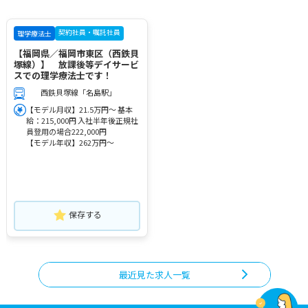
契約社員・嘱託社員
理学療法士
【福岡県／福岡市東区（西鉄貝
塚線）】 放課後等デイサービ
スでの理学療法士です！
西鉄貝塚線「名島駅」
【モデル月収】21.5万円～ 基本
給：215,000円 入社半年後正規社
員登用の場合222,000円
【モデル年収】262万円～
保存する
最近見た求人一覧