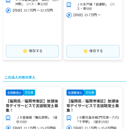
沖駅」（バス・車12分）
ＪＲ水戸線「岩瀬駅」（バ
ス・車5分）
【月収】25.7万円 ～ 32.0万円
【月収】25.7万円 ～
保存する
保存する
この法人の他の求人
正社員
正社員
言語聴覚士
言語聴覚士
【福岡県／福岡市東区】放課後
【福岡県／福岡市東区】放課後
等デイサービスで言語聴覚士募
等デイサービスで言語聴覚士募
集！
集！
ＪＲ香椎線「舞松原駅」（徒
ＪＲ鹿児島本線(門司港－八代)
歩15分）
「千早駅」（徒歩15分）
【月収】22.2万円 ～ 35.0万円程
【月収】22.2万円 ～ 35.0万円程