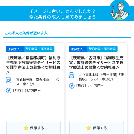
イメージに合いませんでしたか？
似た条件の求人も見てみましょう
この求人と条件が近い求人
契約社員・嘱託社員
契約社員・嘱託社員
理学療法士
理学療法士
【茨城県／猿島郡境町】福利厚
【茨城県／古河市】福利厚生充
生充実♪放課後等デイサービス
実♪放課後等デイサービスで理
で理学療法士の募集＜契約社員
学療法士の募集＜契約社員＞
＞
ＪＲ東北本線(上野－盛岡)「栗
橋駅」（バス・車16分）
東武日光線「南栗橋駅」（バ
ス・車23分）
【月収】25.7万円 ～
【月収】25.7万円 ～
保存する
保存する