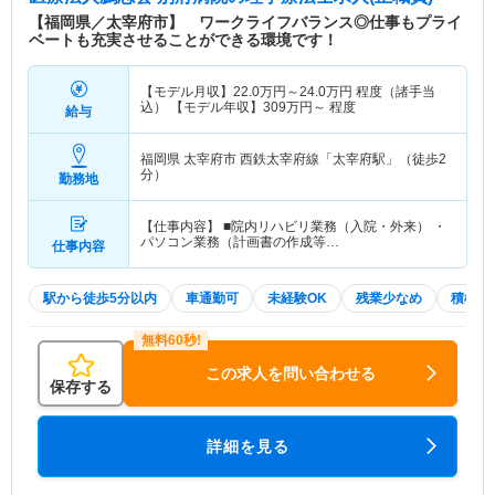
【福岡県／太宰府市】 ワークライフバランス◎仕事もプライ
ベートも充実させることができる環境です！
【モデル月収】
22.0
万円～
24.0
万円
程度（諸手当
込） 【モデル年収】
309
万円～
程度
給与
福岡県 太宰府市
西鉄太宰府線「太宰府駅」（徒歩2
分）
勤務地
【仕事内容】 ■院内リハビリ業務（入院・外来） ・
パソコン業務（計画書の作成等…
仕事内容
駅から徒歩5分以内
車通勤可
未経験OK
残業少なめ
積極採
この求人を問い合わせる
保存する
詳細を見る