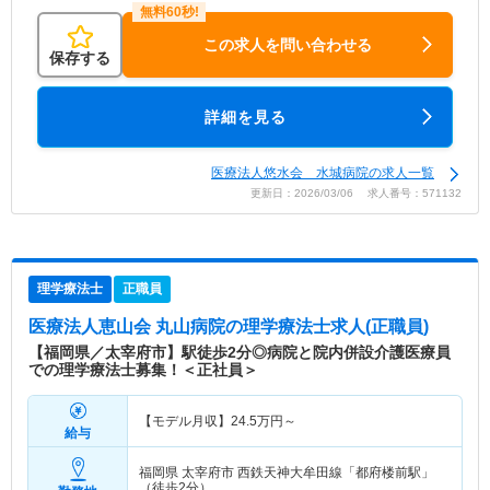
この求人を問い合わせる
保存する
詳細を見る
医療法人悠水会 水城病院の求人一覧
更新日：2026/03/06 求人番号：571132
理学療法士
正職員
医療法人恵山会 丸山病院
の理学療法士求人(正職員)
【福岡県／太宰府市】駅徒歩2分◎病院と院内併設介護医療員
での理学療法士募集！＜正社員＞
【モデル月収】
24.5
万円～
給与
福岡県 太宰府市
西鉄天神大牟田線「都府楼前駅」
（徒歩2分）