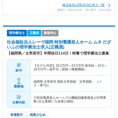
株式会社LITALICOの求人一覧
更新日：2024/12/18 求人番号：10112380
理学療法士
正職員
募集停止
社会福祉法人レーヴ福岡 特別養護老人ホーム ムネ だざ
いふ
の理学療法士求人(正職員)
【福岡県／太宰府市】年間休日114日！特養で理学療法士募集
【モデル月収】
18.2
万円～
23.5
万円
基本給：16.5～
18.5万円＋諸手当（資格＋職務職能）
給与
福岡県 太宰府市
西鉄太宰府線「太宰府駅」（バ
ス・車7分）
勤務地
◎特別養護老人ホームでの機能訓練業務及び付帯業
務 (主な業務) *入居者の個別…
仕事内容
車通勤可
残業少なめ