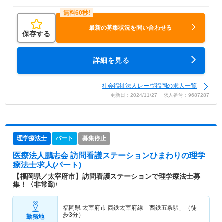
最新の募集状況を問い合わせる
保存する
詳細を見る
社会福祉法人レーヴ福岡の求人一覧
更新日：2024/11/27 求人番号：9687287
理学療法士
パート
募集停止
医療法人鵬志会 訪問看護ステーションひまわり
の理学
療法士求人(パート)
【福岡県／太宰府市】訪問看護ステーションで理学療法士募
集！〈非常勤〉
福岡県 太宰府市
西鉄太宰府線「西鉄五条駅」（徒
歩3分）
勤務地