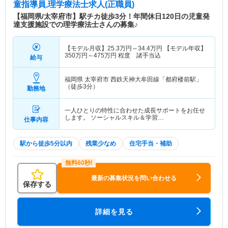
童指導員,理学療法士求人(正職員)
【福岡県/太宰府市】駅チカ徒歩3分！年間休日120日の児童発
達支援施設での理学療法士さんの募集♪
【モデル月収】
25.3
万円～
34.4
万円
【モデル年収】
350
万円～
475
万円
程度 諸手当込
給与
福岡県 太宰府市
西鉄天神大牟田線「都府楼前駅」
（徒歩3分）
勤務地
一人ひとりの特性に合わせた成長サポートをお任せ
します。 ソーシャルスキル＆学習…
仕事内容
駅から徒歩5分以内
残業少なめ
住宅手当・補助
最新の募集状況を問い合わせる
保存する
詳細を見る