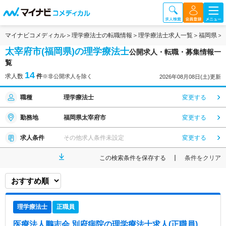
マイナビコメディカル
理学療法士の転職情報
理学療法士求人一覧
福岡県
太宰府市(福岡県)の理学療法士
公開求人・転職・募集情報一
覧
14
求人数
件
※非公開求人を除く
2026年08月08日(土)更新
職種
理学療法士
変更する
勤務地
福岡県太宰府市
変更する
求人条件
その他求人条件未設定
変更する
この検索条件を保存する
条件をクリア
理学療法士
正職員
医療法人鵬志会 別府病院
の理学療法士求人(正職員)