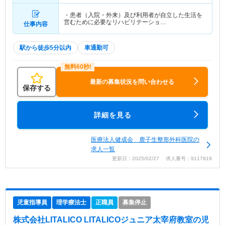
・患者（入院・外来）及び利用者が自立した生活を
営むために必要なリハビリテーショ…
仕事内容
駅から徒歩5分以内
車通勤可
最新の募集状況を問い合わせる
保存する
詳細を見る
医療法人健成会 鹿子生整形外科医院の
求人一覧
更新日：2025/02/27 求人番号：9117919
児童指導員
理学療法士
正職員
募集停止
株式会社LITALICO LITALICOジュニア太宰府教室
の児