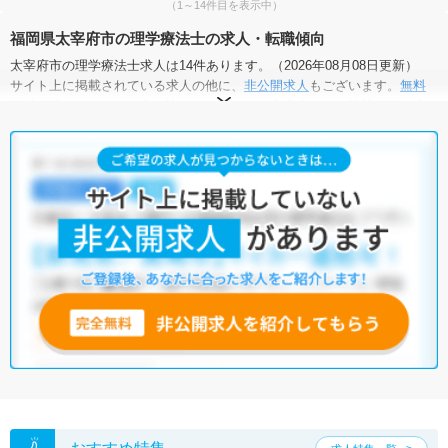
（1～14件目を表示中）
福岡県太宰府市の理学療法士の求人・転職傾向
太宰府市の理学療法士求人は14件あります。（2026年08月08日更新）
サイト上に掲載されている求人の他に、
非公開求人
もございます。
無料
転職支援サービス
にお申し込みいただくと、全求人からご希望条件に合
う求人を提案させていただきます。
太宰府市の理学療法士求人では以下のような条件が人気です。
・
積極採用中
・
新卒OK
・
残業少なめ
・
正社員(正職員)
・
病
院
・
クリニック
・
介護福祉施設
・
訪問リハビリ(在宅医療)
・
小児
リハビリ
・
保育園
・
その他
他の条件でも人気の求人がございますので、「こだわり条件」から検索
いただくか、お気軽にお問い合わせください。
全国の理学療法士求人
から検索いただくことも可能です。
無料転職支援サービス
にお申し込みいただくと、ご希望条件をヒアリン
グした上で求人をご提案いたします。
ご希望条件がまだ定まっていない方は
人気の希望条件をピックアップし
た求人特集
をぜひご活用ください。
転職支援の他、情報収集や募集状況の確認も、お気軽にご相談くださ
い。