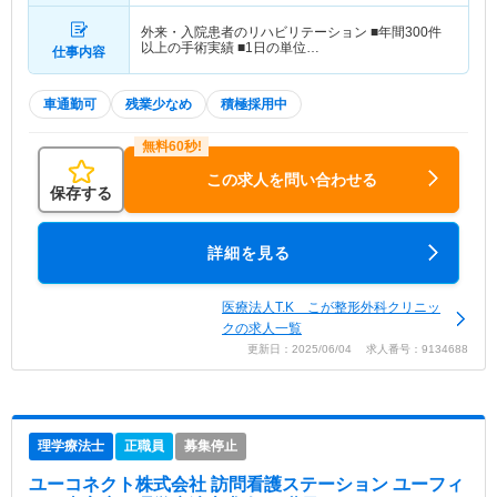
外来・入院患者のリハビリテーション ■年間300件
以上の手術実績 ■1日の単位…
仕事内容
車通勤可
残業少なめ
積極採用中
この求人を問い合わせる
保存する
詳細を見る
医療法人T.K こが整形外科クリニッ
クの求人一覧
更新日：2025/06/04 求人番号：9134688
理学療法士
正職員
募集停止
ユーコネクト株式会社 訪問看護ステーション ユーフィ