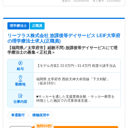
更新日：2026/06/09 求人番号：10203883
理学療法士
正職員
リーフラス株式会社 放課後等デイサービス LEIF大宰府
の理学療法士求人(正職員)
【福岡県／太宰府市】経験不問♪放課後等デイサービスにて理
学療法士の募集＜正社員＞
【モデル月収】
22.0
万円～
31.4
万円
程度※諸手当込
給与
福岡県 太宰府市
西鉄天神大牟田線「下大利駅」
（徒歩18分）
勤務地
■サッカーを通した支援業務全般 ・サッカー療育を
特徴とした施設での児童発達支援…
仕事内容
車通勤可
積極採用中