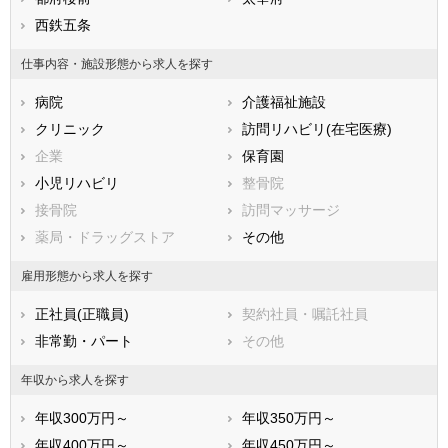
鹿児島県
北九州市小倉南区
西鉄五条
沖縄県
北九州市八幡東区
北九州市八幡西区
仕事内容・施設形態から求人を探す
市部
病院
介護福祉施設
大牟田市
久留米市
クリニック
訪問リハビリ(在宅医療)
直方市
飯塚市
企業
保育園
田川市
柳川市
小児リハビリ
整骨院
八女市
筑後市
接骨院
訪問マッサージ
大川市
行橋市
薬局・ドラッグストア
その他
豊前市
中間市
小郡市
筑紫野市
雇用形態から求人を探す
春日市
大野城市
正社員(正職員)
契約社員・嘱託社員
宗像市
太宰府市
非常勤・パート
その他
古賀市
福津市
うきは市
宮若市
年収から求人を探す
嘉麻市
朝倉市
年収300万円～
年収350万円～
みやま市
糸島市
年収400万円～
年収450万円～