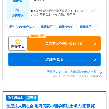
勤務地
■病院と院内併設介護医療院におけるリハビリテー
ション業務全般 ・その他、外来リ…
仕事内容
駅から徒歩5分以内
車通勤可
残業少なめ
積極採用中
この求人を問い合わせる
保存する
詳細を見る
医療法人恵山会 丸山病院の求人一覧
更新日：2026/06/24 求人番号：10209954
理学療法士
正職員
医療法人鵬志会 別府病院
の理学療法士求人(正職員)