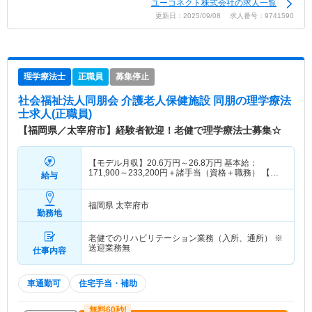
ユーコネクト株式会社の求人一覧
更新日：2025/09/08 求人番号：9741590
理学療法士
正職員
募集停止
社会福祉法人同朋会 介護老人保健施設 同朋
の理学療法
士求人(正職員)
【福岡県／太宰府市】経験者歓迎！老健で理学療法士募集☆
【モデル月収】
20.6
万円～
26.8
万円
基本給：
171,900～233,200円＋諸手当（資格＋職務） 【モ
給与
デル年収】
320
万円～
380
万円
福岡県 太宰府市
勤務地
老健でのリハビリテーション業務（入所、通所） ※
送迎業務無
仕事内容
車通勤可
住宅手当・補助