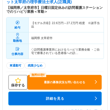
ット太宰府
の理学療法士求人(正職員)
【福岡県／太宰府市】日曜日固定休みの訪問看護ステーション
でのリハビリ業務＜常勤＞
【モデル月収】
22.6
万円～
27.2
万円
程度 ※諸手当
込
給与
福岡県 太宰府市
勤務地
◇訪問看護事業所におけるリハビリ業務全般 ・ご自
宅で療養されている患者様への訪…
仕事内容
車通勤可
残業少なめ
最新の募集状況を問い合わせる
保存する
詳細を見る