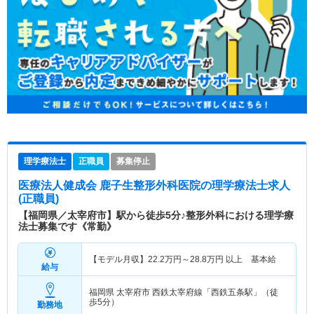
理学療法士
正職員
募集停止
医療法人健成会 鹿子生整形外科医院
の理学療法士求人
(正職員)
【福岡県／太宰府市】駅から徒歩5分♪整形外科における理学療
法士募集です《常勤》
【モデル月収】
22.2
万円～
28.8
万円
以上 基本給
給与
福岡県 太宰府市
西鉄太宰府線「西鉄五条駅」（徒
歩5分）
勤務地