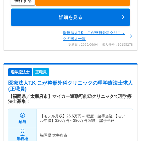
保存する
詳細を見る
医療法人T.K こが整形外科クリニッ
クの求人一覧
更新日：2025/06/04 求人番号：10155278
理学療法士
正職員
医療法人T.K こが整形外科クリニック
の理学療法士求人
(正職員)
【福岡県／太宰府市】マイカー通勤可能◎クリニックで理学療
法士募集！
【モデル月収】
26.6
万円～
程度 諸手当込 【モデ
ル年収】
320
万円～
380
万円
程度 諸手当込
給与
福岡県 太宰府市
勤務地