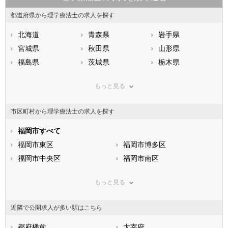
都道府県から理学療法士の求人を探す
北海道
青森県
岩手県
宮城県
秋田県
山形県
福島県
茨城県
栃木県
群馬県
埼玉県
千葉県
もっと見る
東京都
神奈川県
新潟県
山梨県
長野県
富山県
市区町村から理学療法士の求人を探す
石川県
福井県
岐阜県
静岡県
福岡市すべて
愛知県
三重県
滋賀県
福岡市東区
京都府
福岡市博多区
大阪府
兵庫県
福岡市中央区
奈良県
福岡市南区
和歌山県
鳥取県
福岡市西区
島根県
福岡市城南区
岡山県
もっと見る
広島県
福岡市早良区
山口県
徳島県
香川県
北九州市すべて
愛媛県
高知県
近隣で公開求人が多い駅はこちら
福岡県
北九州市門司区
佐賀県
北九州市若松区
長崎県
熊本県
北九州市戸畑区
都府楼前
大分県
北九州市小倉北区
太宰府
宮崎県