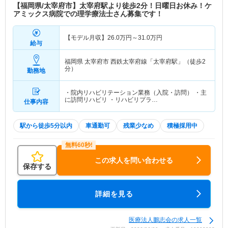
【福岡県/太宰府市】太宰府駅より徒歩2分！日曜日お休み！ケ
アミックス病院での理学療法士さん募集です！
【モデル月収】
26.0
万円～
31.0
万円
給与
福岡県 太宰府市
西鉄太宰府線「太宰府駅」（徒歩2
分）
勤務地
・院内リハビリテーション業務（入院・訪問） ・主
に訪問リハビリ ・リハビリプラ…
仕事内容
駅から徒歩5分以内
車通勤可
残業少なめ
積極採用中
この求人を問い合わせる
保存する
詳細を見る
医療法人鵬志会の求人一覧