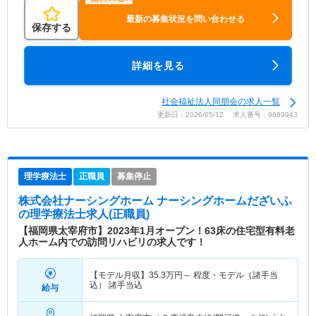
最新の募集状況を問い合わせる
保存する
詳細を見る
社会福祉法人同朋会の求人一覧
更新日：2026/05/12 求人番号：9689943
理学療法士
正職員
募集停止
株式会社ナーシングホーム ナーシングホームだざいふ
の理学療法士求人(正職員)
【福岡県太宰府市】2023年1月オープン！63床の住宅型有料老
人ホーム内での訪問リハビリの求人です！
【モデル月収】
35.3
万円～
程度・モデル（諸手当
込） 諸手当込
給与