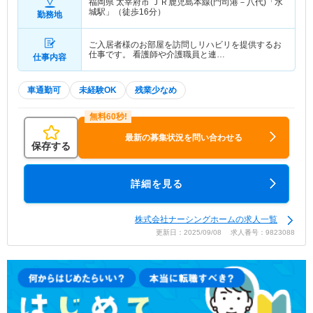
福岡県 太宰府市
ＪＲ鹿児島本線(門司港－八代)「水
城駅」（徒歩16分）
勤務地
ご入居者様のお部屋を訪問しリハビリを提供するお
仕事です。 看護師や介護職員と連…
仕事内容
車通勤可
未経験OK
残業少なめ
最新の募集状況を問い合わせる
保存する
詳細を見る
株式会社ナーシングホームの求人一覧
更新日：2025/09/08 求人番号：9823088