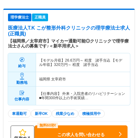
理学療法士
正職員
医療法人T.K こが整形外科クリニック
の理学療法士求人
(正職員)
【福岡県／太宰府市】マイカー通勤可能◎クリニックで理学療
法士さんの募集です♪＜新卒用求人＞
【モデル月収】
26.6
万円～
程度 諸手当込 【モデ
ル年収】
320
万円～
程度 諸手当込
給与
福岡県 太宰府市
勤務地
【仕事内容】 外来・入院患者のリハビリテーション
■年間300件以上の手術実績…
仕事内容
車通勤可
新卒OK
残業少なめ
積極採用中
この求人を問い合わせる