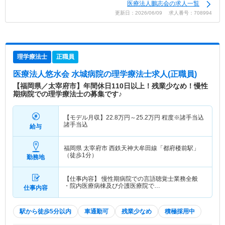
医療法人鵬志会の求人一覧
更新日：2026/06/09 求人番号：708994
理学療法士
正職員
医療法人悠水会 水城病院
の理学療法士求人(正職員)
【福岡県／太宰府市】年間休日110日以上！残業少なめ！慢性
期病院での理学療法士の募集です♪
【モデル月収】
22.8
万円～
25.2
万円
程度※諸手当込
諸手当込
給与
福岡県 太宰府市
西鉄天神大牟田線「都府楼前駅」
（徒歩1分）
勤務地
【仕事内容】 慢性期病院での言語聴覚士業務全般
・院内医療病棟及び介護医療院で…
仕事内容
駅から徒歩5分以内
車通勤可
残業少なめ
積極採用中