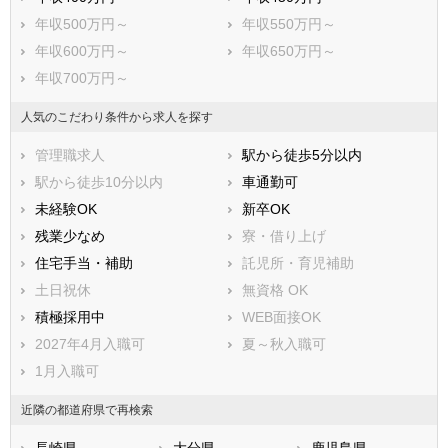
那珂川市
糟屋郡宇美町
年収500万円～
年収550万円～
糟屋郡篠栗町
糟屋郡志免町
年収600万円～
年収650万円～
糟屋郡須惠町
糟屋郡新宮町
年収700万円～
糟屋郡久山町
糟屋郡粕屋町
遠賀郡芦屋町
遠賀郡水巻町
人気のこだわり条件から求人を探す
遠賀郡岡垣町
遠賀郡遠賀町
管理職求人
駅から徒歩5分以内
鞍手郡小竹町
鞍手郡鞍手町
駅から徒歩10分以内
車通勤可
嘉穂郡桂川町
朝倉郡筑前町
未経験OK
新卒OK
朝倉郡東峰村
三井郡大刀洗町
残業少なめ
寮・借り上げ
三潴郡大木町
八女郡広川町
住宅手当・補助
託児所・育児補助
田川郡香春町
田川郡添田町
土日祝休
無資格 OK
田川郡糸田町
田川郡川崎町
積極採用中
WEB面接OK
田川郡大任町
田川郡赤村
2027年4月入職可
夏～秋入職可
田川郡福智町
京都郡苅田町
1月入職可
京都郡みやこ町
築上郡吉富町
近隣の都道府県で再検索
築上郡上毛町
築上郡築上町