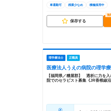
車通勤可
残業少なめ
積極採用中
保存する
理学療法士
正職員
医療法人うえの病院
の理学療
【福岡県／糟屋郡】 透析に力を入
院でのセラピスト募集《JR香椎線