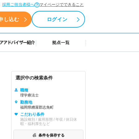
採用ご担当者様へ
マイページでできること
申し込む
ログイン
援情報
キャリアアドバイザー紹介
拠点一覧
選択中の検索条件
職種
理学療法士
勤務地
福岡県糟屋郡志免町
こだわり条件
施設種別 / 雇用形態 / 年収 / 休日休
暇・福利厚生など
条件を保存する