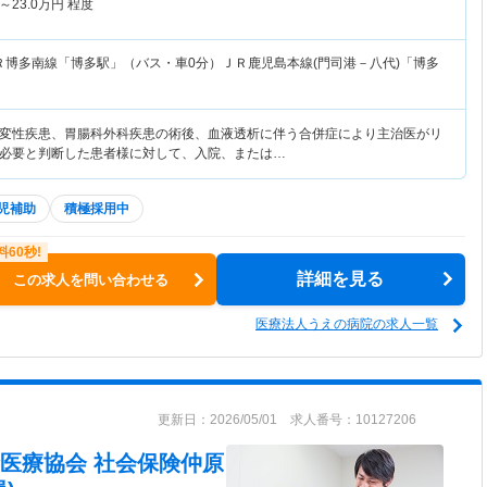
～
23.0
万円
程度
Ｒ博多南線「博多駅」（バス・車0分）ＪＲ鹿児島本線(門司港－八代)「博多
変性疾患、胃腸科外科疾患の術後、血液透析に伴う合併症により主治医がリ
必要と判断した患者様に対して、入院、または…
児補助
積極採用中
詳細を見る
この求人を問い合わせる
医療法人うえの病院の求人一覧
更新日：2026/05/01 求人番号：10127206
医療協会 社会保険仲原