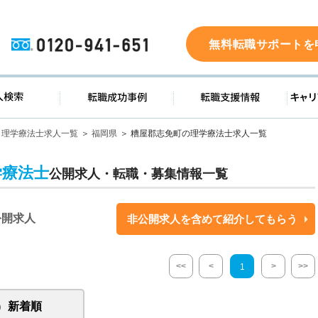
0120-941-651
無料転職サポートを
ド
求人検索
転職成功事例
転職支
理学療法士求人一覧
福岡県
糟屋郡志免町の理学療法士求人一覧
学療法士
公開求人・転職・募集情報一覧
公開求人
非公開求人を含めて紹介してもらう
<<
<
>
>>
1
新着順