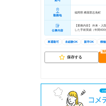
給与
福岡県 糟屋郡志免町
勤務地
【業務内容】 外来・入
した手術実績（年間40
仕事内容
車通勤可
未経験OK
新卒OK
積極
保存する