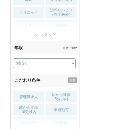
訪問リハビリ
クリニック
（在宅医療）
企業
保育園
もっと見る
小児リハビリ
整骨院
年収
※単一選択
接骨院
訪問マッサージ
薬局・
その他
ドラッグストア
こだわり条件
駅から徒歩
管理職求人
5分以内
駅から徒歩
車通勤可
10分以内
未経験OK
新卒OK