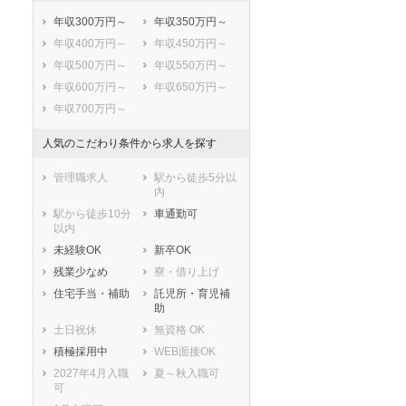
春日市
大野城市
年収300万円～
年収350万円～
宗像市
太宰府市
年収400万円～
年収450万円～
古賀市
福津市
年収500万円～
年収550万円～
うきは市
宮若市
年収600万円～
年収650万円～
嘉麻市
朝倉市
年収700万円～
みやま市
糸島市
人気のこだわり条件から求人を探す
那珂川市
糟屋郡宇美町
糟屋郡篠栗町
糟屋郡志免町
管理職求人
駅から徒歩5分以
糟屋郡須惠町
糟屋郡新宮町
内
糟屋郡久山町
糟屋郡粕屋町
駅から徒歩10分
車通勤可
以内
遠賀郡芦屋町
遠賀郡水巻町
未経験OK
新卒OK
遠賀郡岡垣町
遠賀郡遠賀町
残業少なめ
寮・借り上げ
鞍手郡小竹町
鞍手郡鞍手町
住宅手当・補助
託児所・育児補
嘉穂郡桂川町
朝倉郡筑前町
助
朝倉郡東峰村
三井郡大刀洗町
土日祝休
無資格 OK
三潴郡大木町
八女郡広川町
積極採用中
WEB面接OK
田川郡香春町
田川郡添田町
2027年4月入職
夏～秋入職可
田川郡糸田町
田川郡川崎町
可
田川郡大任町
田川郡赤村