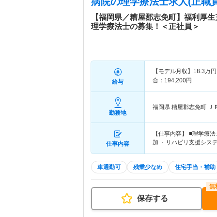
病院
の理学療法士求人(正職員
【福岡県／糟屋郡志免町】福利厚生
理学療法士の募集！＜正社員＞
【モデル月収】
18.3
万円
合：194,200円
給与
福岡県 糟屋郡志免町
Ｊ
勤務地
【仕事内容】 ■理学療
加 ・リハビリ支援シス
仕事内容
車通勤可
残業少なめ
住宅手当・補助
保存する