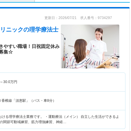
更新日：2026/07/21 求人番号：9734297
リニック
の理学療法士
きやすい職場！日祝固定休み
募集☆
～
30.0
万円
Ｒ香椎線「須恵駅」（バス・車8分）
おける理学療法士業務です。 ・運動療法（メイン） 自立した生活ができるよ
の関節可動域練習、筋力増強練習、神経…