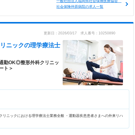
一般社団法人福岡県社会保険医療協会
社会保険仲原病院の求人一覧
更新日：2026/03/17 求人番号：10250890
リニック
の理学療法士
通勤OK◎整形外科クリニッ
ート＞
科クリニックにおける理学療法士業務全般 ・運動器疾患患者さまへの外来リハ