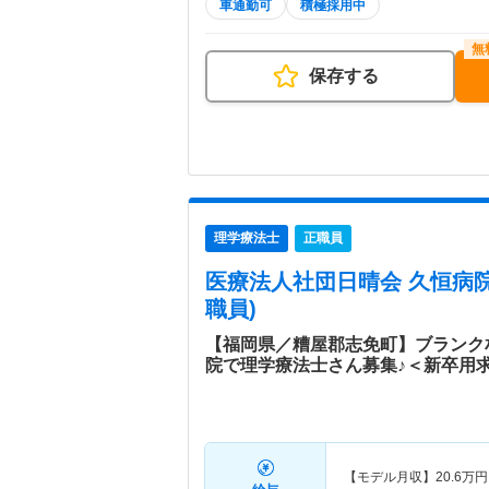
車通勤可
積極採用中
保存する
理学療法士
正職員
医療法人社団日晴会 久恒病
職員)
【福岡県／糟屋郡志免町】ブランク
院で理学療法士さん募集♪＜新卒用
【モデル月収】
20.6
万円