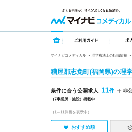
トップページ
ご利用ガイ
マイナビコメディカル
理学療法士の転職情報
糟屋郡志免町(福岡県)の理
11
条件に合う公開求人
非
（7事業所・施設）掲載中
（1～11件目を表示中）
おすすめ順