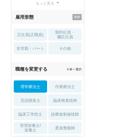
もっと見る
残業少なめ
寮・借り上げ
雇用形態
託児所・
住宅手当・補助
育児補助
契約社員・
正社員(正職員)
土日祝休
無資格 OK
嘱託社員
非常勤・パート
積極採用中
WEB面接OK
その他
2027年4月入職可
夏～秋入職可
職種を変更する
※単一選択
1月入職可
理学療法士
作業療法士
言語聴覚士
臨床検査技師
臨床工学技士
診療放射線技師
管理栄養士/
柔道整復師
栄養士