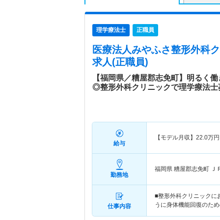
理学療法士
正職員
医療法人みやふさ整形外科ク
求人(正職員)
【福岡県／糟屋郡志免町】明るく働
◎整形外科クリニックで理学療法士
【モデル月収】
22.0
万円
給与
福岡県 糟屋郡志免町
Ｊ
勤務地
■整形外科クリニックに
うに身体機能回復のため
仕事内容