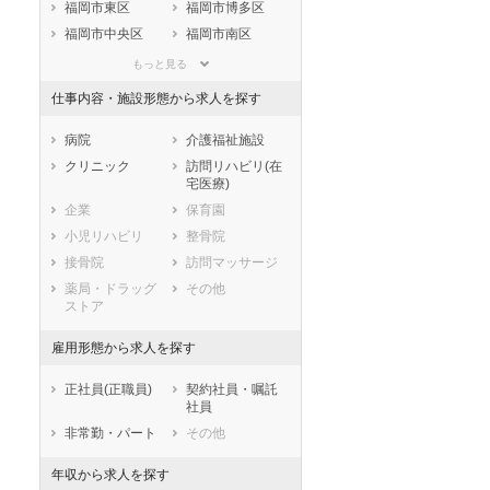
静岡県
愛知県
三重県
福岡市東区
福岡市博多区
滋賀県
京都府
大阪府
福岡市中央区
福岡市南区
兵庫県
奈良県
和歌山県
福岡市西区
福岡市城南区
もっと見る
鳥取県
島根県
岡山県
福岡市早良区
仕事内容・施設形態から求人を探す
広島県
山口県
徳島県
北九州市すべて
香川県
愛媛県
高知県
北九州市門司区
北九州市若松区
病院
介護福祉施設
福岡県
佐賀県
長崎県
北九州市戸畑区
北九州市小倉北
クリニック
訪問リハビリ(在
区
宅医療)
熊本県
大分県
宮崎県
北九州市小倉南
北九州市八幡東
企業
保育園
鹿児島県
沖縄県
区
区
小児リハビリ
整骨院
北九州市八幡西
接骨院
訪問マッサージ
区
薬局・ドラッグ
その他
市部
ストア
大牟田市
久留米市
雇用形態から求人を探す
直方市
飯塚市
田川市
柳川市
正社員(正職員)
契約社員・嘱託
八女市
筑後市
社員
大川市
行橋市
非常勤・パート
その他
豊前市
中間市
年収から求人を探す
小郡市
筑紫野市