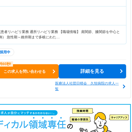
院患者リハビリ業務 通所リハビリ業務 【職場情報】 肩関節、膝関節を中心と
0例） 急性期～維持期まで多岐にわた…
採用中
詳細を見る
この求人を問い合わせる
医療法人社団日晴会 久恒病院の求人一
覧