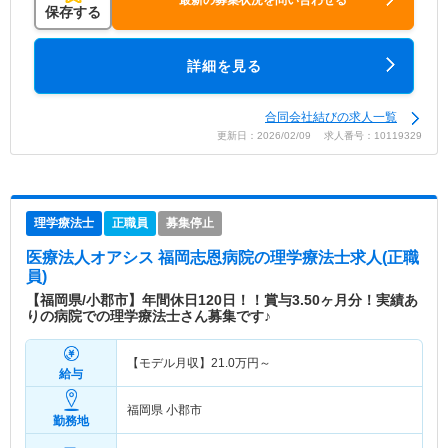
最新の募集状況を問い合わせる
保存する
詳細を見る
合同会社結びの求人一覧
更新日：2026/02/09 求人番号：10119329
理学療法士
正職員
募集停止
医療法人オアシス 福岡志恩病院
の理学療法士求人(正職
員)
【福岡県/小郡市】年間休日120日！！賞与3.50ヶ月分！実績あ
りの病院での理学療法士さん募集です♪
【モデル月収】
21.0
万円～
給与
福岡県 小郡市
勤務地