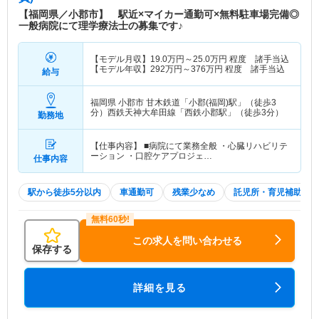
【福岡県／小郡市】 駅近×マイカー通勤可×無料駐車場完備◎
一般病院にて理学療法士の募集です♪
【モデル月収】
19.0
万円～
25.0
万円
程度 諸手当込
【モデル年収】
292
万円～
376
万円
程度 諸手当込
給与
福岡県 小郡市
甘木鉄道「小郡(福岡)駅」（徒歩3
分）西鉄天神大牟田線「西鉄小郡駅」（徒歩3分）
勤務地
【仕事内容】 ■病院にて業務全般 ・心臓リハビリテ
ーション ・口腔ケアプロジェ…
仕事内容
駅から徒歩5分以内
車通勤可
残業少なめ
託児所・育児補助
この求人を問い合わせる
保存する
詳細を見る