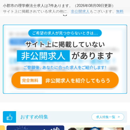
小郡市の理学療法士求人は7件あります。（2026年08月09日更新）
サイト上に掲載されている求人の他に、
非公開求人
もございます。
無料
転職支援サービス
にお申し込みいただくと、全求人からご希望条件に合
う求人を提案させていただきます。
小郡市の理学療法士求人では以下のような条件が人気です。
・
土日祝休
・
積極採用中
・
残業少なめ
・
正社員(正職員)
・
病
院
・
クリニック
・
介護福祉施設
・
訪問リハビリ(在宅医療)
・
小児
リハビリ
・
保育園
他の条件でも人気の求人がございますので、「こだわり条件」から検索
いただくか、お気軽にお問い合わせください。
全国の理学療法士求人
から検索いただくことも可能です。
無料転職支援サービス
にお申し込みいただくと、ご希望条件をヒアリン
グした上で求人をご提案いたします。
ご希望条件がまだ定まっていない方は
人気の希望条件をピックアップし
た求人特集
をぜひご活用ください。
転職支援の他、情報収集や募集状況の確認も、お気軽にご相談くださ
い。
おすすめ特集
求人特集一覧