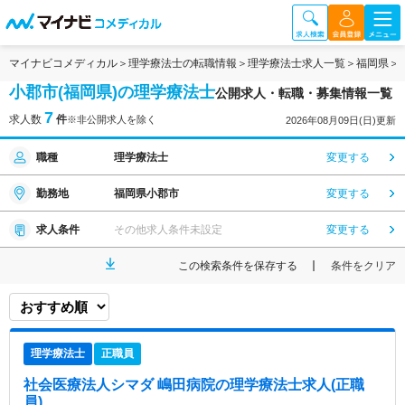
マイナビコメディカル
理学療法士の転職情報
理学療法士求人一覧
福岡県
小郡市(福岡県)の理学療法士
公開求人・転職・募集情報一覧
7
求人数
件
※非公開求人を除く
2026年08月09日(日)更新
職種
理学療法士
変更する
勤務地
福岡県小郡市
変更する
求人条件
その他求人条件未設定
変更する
この検索条件を保存する
条件をクリア
理学療法士
正職員
社会医療法人シマダ 嶋田病院
の理学療法士求人(正職
員)