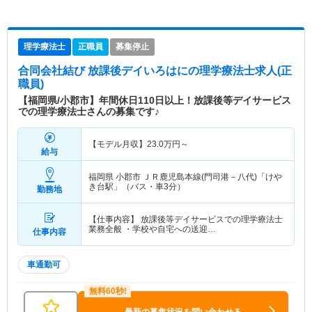
理学療法士
正職員
募集停止
合同会社結び 放課後デイいろはに
の理学療法士求人(正
職員)
【福岡県/小郡市】年間休日110日以上！放課後等デイサービス
での理学療法士さんの募集です♪
【モデル月収】
23.0
万円～
給与
福岡県 小郡市
ＪＲ鹿児島本線(門司港－八代)「けや
き台駅」（バス・車3分）
勤務地
【仕事内容】 放課後等デイサービスでの理学療法士
業務全般 ・学校や自宅への送迎…
仕事内容
車通勤可