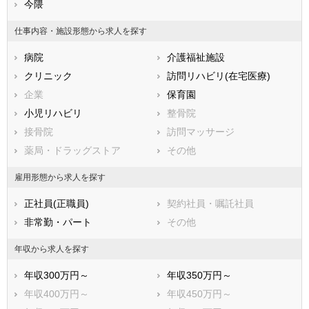
北九州市八幡西区
今隈
市部
仕事内容・施設形態から求人を探す
大牟田市
久留米市
病院
介護福祉施設
直方市
飯塚市
クリニック
訪問リハビリ(在宅医療)
田川市
柳川市
企業
保育園
八女市
筑後市
小児リハビリ
整骨院
大川市
行橋市
接骨院
訪問マッサージ
豊前市
中間市
薬局・ドラッグストア
その他
小郡市
筑紫野市
春日市
大野城市
雇用形態から求人を探す
宗像市
太宰府市
正社員(正職員)
契約社員・嘱託社員
古賀市
福津市
非常勤・パート
その他
うきは市
宮若市
嘉麻市
朝倉市
年収から求人を探す
みやま市
糸島市
年収300万円～
年収350万円～
那珂川市
糟屋郡宇美町
年収400万円～
年収450万円～
糟屋郡篠栗町
糟屋郡志免町