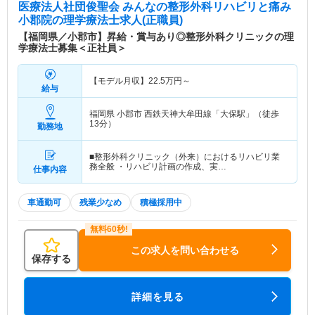
医療法人社団俊聖会 みんなの整形外科リハビリと痛み
小郡院
の理学療法士求人(正職員)
【福岡県／小郡市】昇給・賞与あり◎整形外科クリニックの理
学療法士募集＜正社員＞
【モデル月収】
22.5
万円～
給与
福岡県 小郡市
西鉄天神大牟田線「大保駅」（徒歩
13分）
勤務地
■整形外科クリニック（外来）におけるリハビリ業
務全般 ・リハビリ計画の作成、実…
仕事内容
車通勤可
残業少なめ
積極採用中
この求人を問い合わせる
保存する
詳細を見る