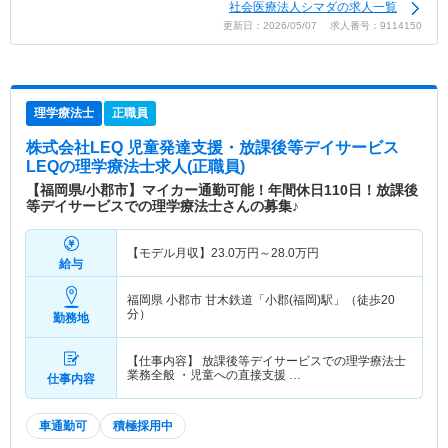
社会医療法人シマダの求人一覧
更新日：2026/05/07 求人番号：9114150
理学療法士
正職員
株式会社LEQ 児童発達支援・放課後等デイサービス
LEQ
の理学療法士求人(正職員)
【福岡県/小郡市】マイカー通勤可能！年間休日110日！放課後
等デイサービスでの理学療法士さんの募集♪
【モデル月収】
23.0
万円～
28.0
万円
給与
福岡県 小郡市
甘木鉄道「小郡(福岡)駅」（徒歩20
分）
勤務地
【仕事内容】 放課後等デイサービスでの理学療法士
業務全般 ・児童への直接支援 …
仕事内容
車通勤可
積極採用中