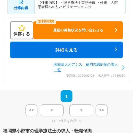
【仕事内容】 ・理学療法士業務全般 ・外来・入院
患者様へのリハビリテーションの…
仕事内容
最新の募集状況を問い合わせる
保存する
詳細を見る
医療法人オアシス 福岡志恩病院の求人
一覧
更新日：2026/05/08 求人番号：9736319
1
<<
<
>
>>
（1～7件目を表示中）
福岡県小郡市の理学療法士の求人・転職傾向