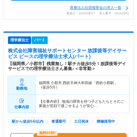
医療法人社団俊聖会の求人一覧
更新日：2025/09/17 求人番号：10191891
理学療法士
パート
株式会社障害福祉サポートセンター 放課後等デイサー
ビス ピース
の理学療法士求人(パート)
【福岡県／小郡市】残業無し！駅チカ徒歩5分！放課後等デイ
サービスでの理学療法士さん募集♪＜非常勤＞
福岡県 小郡市
西鉄天神大牟田線「西鉄小郡駅」
（徒歩5分）
勤務地
【仕事内容】 地域の障害を持つ子どもたちとそのご
家族が笑顔で過ごせるようが安心…
仕事内容
駅から徒歩5分以内
車通勤可
土日祝休
積極採用中