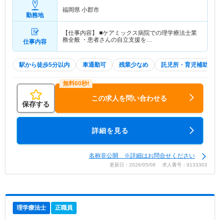
福岡県 小郡市
勤務地
【仕事内容】 ■ケアミックス病院での理学療法士業
務全般 ・患者さんの自立支援を…
仕事内容
駅から徒歩5分以内
車通勤可
残業少なめ
託児所・育児補助
この求人を問い合わせる
保存する
詳細を見る
名称非公開 ※詳細はお問合せください
更新日：2026/05/08 求人番号：9133303
理学療法士
正職員