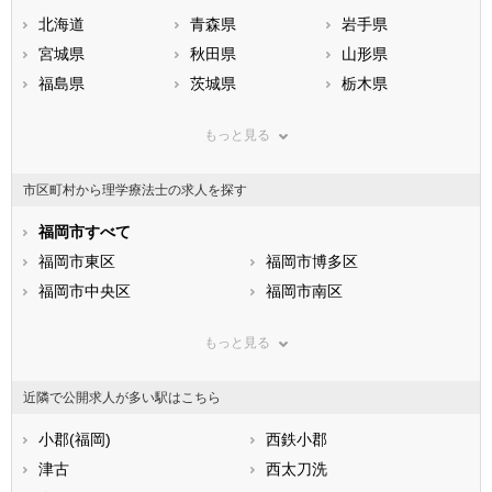
北海道
青森県
岩手県
宮城県
秋田県
山形県
福島県
茨城県
栃木県
群馬県
埼玉県
千葉県
もっと見る
東京都
神奈川県
新潟県
山梨県
長野県
富山県
市区町村から理学療法士の求人を探す
石川県
福井県
岐阜県
静岡県
福岡市すべて
愛知県
三重県
滋賀県
福岡市東区
京都府
福岡市博多区
大阪府
兵庫県
福岡市中央区
奈良県
福岡市南区
和歌山県
鳥取県
福岡市西区
島根県
福岡市城南区
岡山県
もっと見る
広島県
福岡市早良区
山口県
徳島県
香川県
北九州市すべて
愛媛県
高知県
近隣で公開求人が多い駅はこちら
福岡県
北九州市門司区
佐賀県
北九州市若松区
長崎県
熊本県
北九州市戸畑区
小郡(福岡)
大分県
北九州市小倉北区
西鉄小郡
宮崎県
鹿児島県
北九州市小倉南区
津古
沖縄県
北九州市八幡東区
西太刀洗