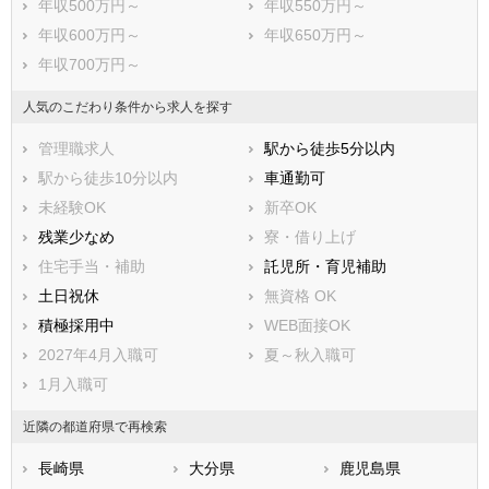
年収500万円～
年収550万円～
糟屋郡須惠町
糟屋郡新宮町
年収600万円～
年収650万円～
糟屋郡久山町
糟屋郡粕屋町
年収700万円～
遠賀郡芦屋町
遠賀郡水巻町
遠賀郡岡垣町
遠賀郡遠賀町
人気のこだわり条件から求人を探す
鞍手郡小竹町
鞍手郡鞍手町
管理職求人
駅から徒歩5分以内
嘉穂郡桂川町
朝倉郡筑前町
駅から徒歩10分以内
車通勤可
朝倉郡東峰村
三井郡大刀洗町
未経験OK
新卒OK
三潴郡大木町
八女郡広川町
残業少なめ
寮・借り上げ
田川郡香春町
田川郡添田町
住宅手当・補助
託児所・育児補助
田川郡糸田町
田川郡川崎町
土日祝休
無資格 OK
田川郡大任町
田川郡赤村
積極採用中
WEB面接OK
田川郡福智町
京都郡苅田町
2027年4月入職可
夏～秋入職可
京都郡みやこ町
築上郡吉富町
1月入職可
築上郡上毛町
築上郡築上町
近隣の都道府県で再検索
長崎県
大分県
鹿児島県