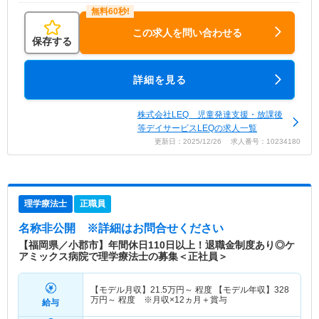
この求人を問い合わせる
保存する
詳細を見る
株式会社LEQ 児童発達支援・放課後
等デイサービスLEQの求人一覧
更新日：2025/12/26 求人番号：10234180
理学療法士
正職員
名称非公開
※詳細はお問合せください
【福岡県／小郡市】年間休日110日以上！退職金制度あり◎ケ
アミックス病院で理学療法士の募集＜正社員＞
【モデル月収】
21.5
万円～
程度 【モデル年収】
328
万円～
程度 ※月収×12ヵ月＋賞与
給与