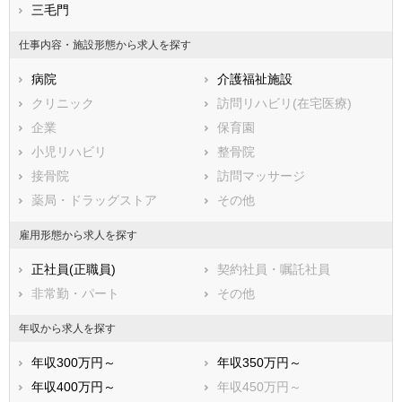
熊本県
北九州市戸畑区
三毛門
大分県
北九州市小倉北区
宮崎県
鹿児島県
北九州市小倉南区
沖縄県
北九州市八幡東区
仕事内容・施設形態から求人を探す
北九州市八幡西区
病院
介護福祉施設
市部
クリニック
訪問リハビリ(在宅医療)
大牟田市
久留米市
企業
保育園
直方市
飯塚市
小児リハビリ
整骨院
田川市
柳川市
接骨院
訪問マッサージ
八女市
筑後市
薬局・ドラッグストア
その他
大川市
行橋市
豊前市
中間市
雇用形態から求人を探す
小郡市
筑紫野市
正社員(正職員)
契約社員・嘱託社員
春日市
大野城市
非常勤・パート
その他
宗像市
太宰府市
古賀市
福津市
年収から求人を探す
うきは市
宮若市
年収300万円～
年収350万円～
嘉麻市
朝倉市
年収400万円～
年収450万円～
みやま市
糸島市