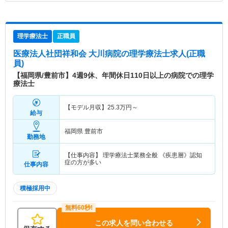
理学療法士
正職員
医療法人社団祥和会 大川病院
の理学療法士求人(正職
員)
【福岡県/豊前市】4週9休、年間休日110日以上の病院での理学
療法士
【モデル月収】
25.3
万円～
給与
福岡県 豊前市
勤務地
【仕事内容】 理学療法士業務全般 《疾患層》認知
症の方が多い
仕事内容
積極採用中
この求人を問い合わせる