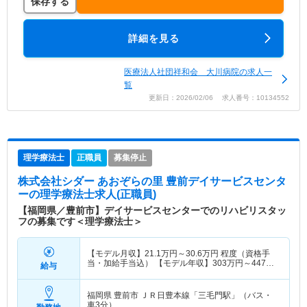
保存する
詳細を見る
医療法人社団祥和会 大川病院の求人一
覧
更新日：2026/02/06 求人番号：10134552
理学療法士
正職員
募集停止
株式会社シダー あおぞらの里 豊前デイサービスセンタ
ー
の理学療法士求人(正職員)
【福岡県／豊前市】デイサービスセンターでのリハビリスタッ
フの募集です＜理学療法士＞
【モデル月収】
21.1
万円～
30.6
万円
程度（資格手
当・加給手当込） 【モデル年収】
303
万円～
447
万
給与
円
程度（賞与込）
福岡県 豊前市
ＪＲ日豊本線「三毛門駅」（バス・
車3分）