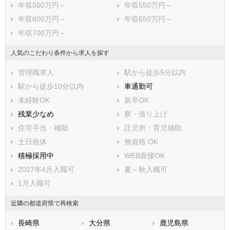
年収500万円～
年収550万円～
那珂川市
糟屋郡宇美町
年収600万円～
年収650万円～
糟屋郡篠栗町
糟屋郡志免町
年収700万円～
糟屋郡須惠町
糟屋郡新宮町
糟屋郡久山町
糟屋郡粕屋町
人気のこだわり条件から求人を探す
遠賀郡芦屋町
遠賀郡水巻町
管理職求人
駅から徒歩5分以内
遠賀郡岡垣町
遠賀郡遠賀町
駅から徒歩10分以内
車通勤可
鞍手郡小竹町
鞍手郡鞍手町
未経験OK
新卒OK
嘉穂郡桂川町
朝倉郡筑前町
残業少なめ
寮・借り上げ
朝倉郡東峰村
三井郡大刀洗町
住宅手当・補助
託児所・育児補助
三潴郡大木町
八女郡広川町
土日祝休
無資格 OK
田川郡香春町
田川郡添田町
積極採用中
WEB面接OK
田川郡糸田町
田川郡川崎町
2027年4月入職可
夏～秋入職可
田川郡大任町
田川郡赤村
1月入職可
田川郡福智町
京都郡苅田町
近隣の都道府県で再検索
京都郡みやこ町
築上郡吉富町
築上郡上毛町
築上郡築上町
長崎県
大分県
鹿児島県