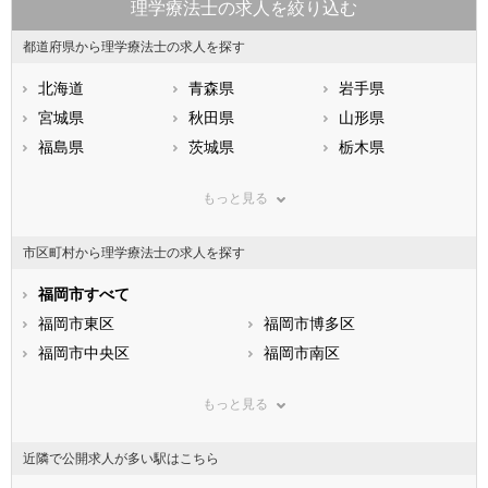
理学療法士の求人を絞り込む
都道府県から理学療法士の求人を探す
北海道
青森県
岩手県
宮城県
秋田県
山形県
福島県
茨城県
栃木県
群馬県
埼玉県
千葉県
もっと見る
東京都
神奈川県
新潟県
山梨県
長野県
富山県
市区町村から理学療法士の求人を探す
石川県
福井県
岐阜県
静岡県
福岡市すべて
愛知県
三重県
滋賀県
福岡市東区
京都府
福岡市博多区
大阪府
兵庫県
福岡市中央区
奈良県
福岡市南区
和歌山県
鳥取県
福岡市西区
島根県
福岡市城南区
岡山県
もっと見る
広島県
福岡市早良区
山口県
徳島県
香川県
北九州市すべて
愛媛県
高知県
近隣で公開求人が多い駅はこちら
福岡県
北九州市門司区
佐賀県
北九州市若松区
長崎県