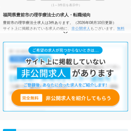
（1～3件目を表示中）
福岡県豊前市の理学療法士の求人・転職傾向
豊前市の理学療法士求人は3件あります。（2026年08月10日更新）
サイト上に掲載されている求人の他に、
非公開求人
もございます。
無料
転職支援サービス
にお申し込みいただくと、全求人からご希望条件に合
う求人を提案させていただきます。
豊前市の理学療法士求人では以下のような条件が人気です。
・
積極採用中
・
残業少なめ
・
正社員(正職員)
・
病院
・
介護福祉施
設
他の条件でも人気の求人がございますので、「こだわり条件」から検索
いただくか、お気軽にお問い合わせください。
全国の理学療法士求人
から検索いただくことも可能です。
無料転職支援サービス
にお申し込みいただくと、ご希望条件をヒアリン
グした上で求人をご提案いたします。
ご希望条件がまだ定まっていない方は
人気の希望条件をピックアップし
た求人特集
をぜひご活用ください。
転職支援の他、情報収集や募集状況の確認も、お気軽にご相談くださ
い。