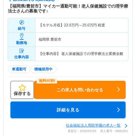
【福岡県/豊前市】マイカー通勤可能！老人保健施設での理学療
法士さんの募集です♪
【モデル月収】
22.0
万円～
25.0
万円
程度
給与
福岡県 豊前市
勤務地
【仕事内容】 老人保健施設での理学療法士業務全般
仕事内容
車通勤可
積極採用中
この求人を問い合わせる
保存する
詳細を見る
社会福祉法人周防学園の求人一覧
更新日：2026/05/26 求人番号：9880301