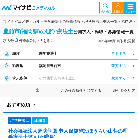
マイナビコメディカル
理学療法士の転職情報
理学療法士求人一覧
福岡県
豊前市(福岡県)の理学療法士
公開求人・転職・募集情報一覧
3
求人数
件
※非公開求人を除く
2026年08月10日(月)更新
職種
理学療法士
変更する
勤務地
福岡県豊前市
変更する
求人条件
その他求人条件未設定
変更する
この検索条件を保存する
条件をクリア
理学療法士
正職員
社会福祉法人周防学園 老人保健施設ほうらい山荘
の理
学療法士求人(正職員)