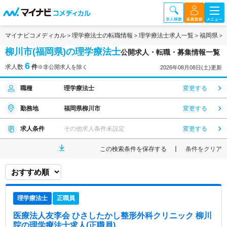
マイナビコメディカル
理学療法士の転職情報
理学療法士求人一覧
福岡県
柳川市(福岡県)の理学療法士
公開求人・転職・募集情報一覧
6
求人数
件
※非公開求人を除く
2026年08月08日(土)更新
職種
理学療法士
変更する
勤務地
福岡県柳川市
変更する
求人条件
その他求人条件未設定
変更する
この検索条件を保存する
条件をクリア
理学療法士
正職員
医療法人友李会 ひさしたかし整形外科クリニック 柳川
院
の理学療法士求人(正職員)