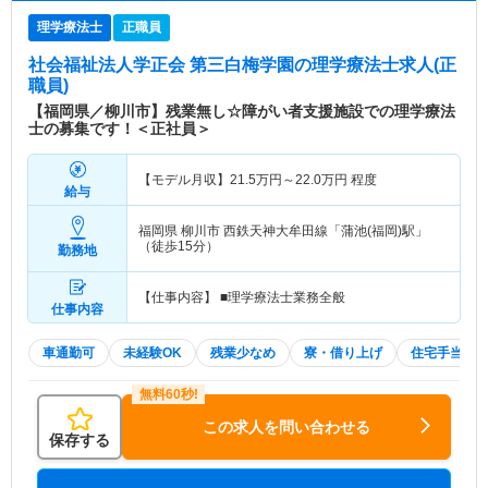
理学療法士
正職員
社会福祉法人学正会 第三白梅学園
の理学療法士求人(正
職員)
【福岡県／柳川市】残業無し☆障がい者支援施設での理学療法
士の募集です！＜正社員＞
【モデル月収】
21.5
万円～
22.0
万円
程度
給与
福岡県 柳川市
西鉄天神大牟田線「蒲池(福岡)駅」
（徒歩15分）
勤務地
【仕事内容】 ■理学療法士業務全般
仕事内容
車通勤可
未経験OK
残業少なめ
寮・借り上げ
住宅手当・
この求人を問い合わせる
保存する