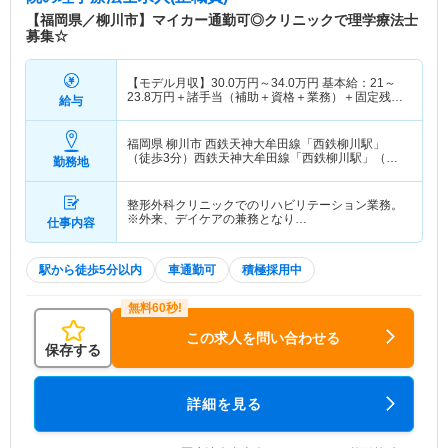
【福岡県／柳川市】マイカー通勤可◎クリニックで理学療法士
募集☆
【モデル月収】
30.0
万円～
34.0
万円
基本給：21～
23.8万円＋諸手当（補助＋資格＋業務）＋固定残業
給与
代 【モデル年収】
360
万円～
408
万円
福岡県 柳川市
西鉄天神大牟田線「西鉄柳川駅」
（徒歩3分）西鉄天神大牟田線「西鉄柳川駅」（徒
勤務地
歩3分）
整形外科クリニックでのリハビリテーション業務。
※外来、デイケアの兼務となり…
仕事内容
駅から徒歩5分以内
車通勤可
積極採用中
この求人を問い合わせる
保存する
詳細を見る