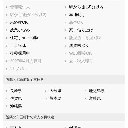
遠賀郡岡垣町
遠賀郡遠賀町
管理職求人
駅から徒歩5分以内
鞍手郡小竹町
鞍手郡鞍手町
駅から徒歩10分以内
車通勤可
嘉穂郡桂川町
朝倉郡筑前町
未経験OK
新卒OK
朝倉郡東峰村
三井郡大刀洗町
残業少なめ
寮・借り上げ
三潴郡大木町
八女郡広川町
住宅手当・補助
託児所・育児補助
田川郡香春町
田川郡添田町
土日祝休
無資格 OK
田川郡糸田町
田川郡川崎町
積極採用中
WEB面接OK
田川郡大任町
田川郡赤村
2027年4月入職可
夏～秋入職可
田川郡福智町
京都郡苅田町
1月入職可
京都郡みやこ町
築上郡吉富町
近隣の都道府県で再検索
築上郡上毛町
築上郡築上町
長崎県
大分県
鹿児島県
佐賀県
熊本県
宮崎県
沖縄県
近隣の市区町村で求人を再検索