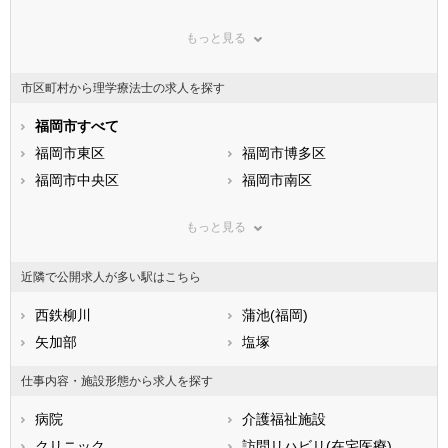
群馬県
埼玉県
千葉県
もっと見る
東京都
神奈川県
新潟県
山梨県
長野県
富山県
市区町村から理学療法士の求人を探す
石川県
福井県
岐阜県
静岡県
福岡市すべて
愛知県
三重県
滋賀県
福岡市東区
京都府
福岡市博多区
大阪府
兵庫県
福岡市中央区
奈良県
福岡市南区
和歌山県
鳥取県
福岡市西区
島根県
福岡市城南区
岡山県
もっと見る
広島県
福岡市早良区
山口県
徳島県
香川県
北九州市すべて
愛媛県
高知県
近隣で公開求人が多い駅はこちら
福岡県
北九州市門司区
佐賀県
北九州市若松区
長崎県
熊本県
北九州市戸畑区
西鉄柳川
大分県
北九州市小倉北区
蒲池(福岡)
宮崎県
鹿児島県
北九州市小倉南区
矢加部
沖縄県
北九州市八幡東区
塩塚
北九州市八幡西区
仕事内容・施設形態から求人を探す
市部
病院
介護福祉施設
大牟田市
久留米市
クリニック
訪問リハビリ(在宅医療)