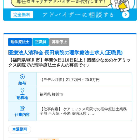
理学療法士
正職員
募集停止
医療法人清和会 長田病院
の理学療法士求人(正職員)
【福岡県/柳川市】年間休日110日以上！残業少なめのケアミッ
クス病院での理学療法士さんの募集です♪
【モデル月収】
21.7
万円～
25.8
万円
給与
福岡県 柳川市
勤務地
【仕事内容】 ケアミックス病院での理学療法士業務
全般 ※入院・外来 ※病床数：…
仕事内容
車通勤可