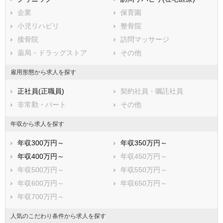
直方市
飯塚市
企業
保育園
田川市
柳川市
小児リハビリ
整骨院
八女市
筑後市
接骨院
訪問マッサージ
大川市
行橋市
薬局・ドラッグストア
その他
豊前市
中間市
小郡市
筑紫野市
雇用形態から求人を探す
春日市
大野城市
正社員(正職員)
契約社員・嘱託社員
宗像市
太宰府市
非常勤・パート
その他
古賀市
福津市
うきは市
宮若市
年収から求人を探す
嘉麻市
朝倉市
年収300万円～
年収350万円～
みやま市
糸島市
年収400万円～
年収450万円～
那珂川市
糟屋郡宇美町
年収500万円～
年収550万円～
糟屋郡篠栗町
糟屋郡志免町
年収600万円～
年収650万円～
糟屋郡須惠町
糟屋郡新宮町
年収700万円～
糟屋郡久山町
糟屋郡粕屋町
遠賀郡芦屋町
遠賀郡水巻町
人気のこだわり条件から求人を探す