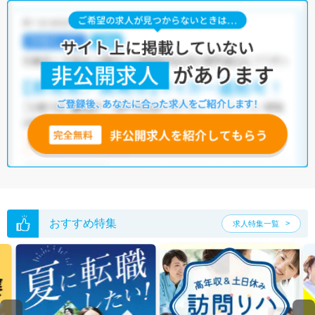
柳川市の理学療法士求人では以下のような条件が人気です。
・
土日祝休
・
積極採用中
・
残業少なめ
・
正社員(正職員)
・
病
院
・
クリニック
・
介護福祉施設
・
訪問リハビリ(在宅医療)
他の条件でも人気の求人がございますので、「こだわり条件」から検索
いただくか、お気軽にお問い合わせください。
全国の理学療法士求人
から検索いただくことも可能です。
無料転職支援サービス
にお申し込みいただくと、ご希望条件をヒアリン
グした上で求人をご提案いたします。
ご希望条件がまだ定まっていない方は
人気の希望条件をピックアップし
た求人特集
をぜひご活用ください。
転職支援の他、情報収集や募集状況の確認も、お気軽にご相談くださ
い。
おすすめ特集
求人特集一覧