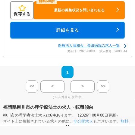
最新の募集状況を問い合わせる
保存する
詳細を見る
医療法人清和会 長田病院の求人一覧
更新日：2025/08/01 求人番号：9893844
1
<<
<
>
>>
（1～6件目を表示中）
福岡県柳川市の理学療法士の求人・転職傾向
柳川市の理学療法士求人は6件あります。（2026年08月08日更新）
サイト上に掲載されている求人の他に、
非公開求人
もございます。
無料
転職支援サービス
にお申し込みいただくと、全求人からご希望条件に合
う求人を提案させていただきます。