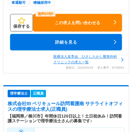
車通勤可
積極採用中
この求人を問い合わせる
保存する
詳細を見る
医療法人友李会 ひさしたかし整形外科
クリニックの求人一覧
更新日：2026/05/26 求人番号：9728941
理学療法士
正職員
株式会社ttt ペリキュール訪問看護南 サテライトオフィ
ス
の理学療法士求人(正職員)
【福岡県／柳川市】年間休日120日以上！土日祝休み！訪問看
護ステーションで理学療法士さんの募集です♪