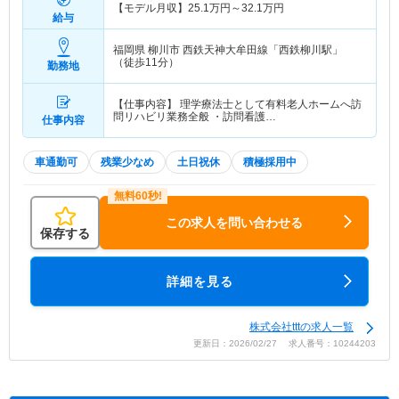
【モデル月収】
25.1
万円～
32.1
万円
給与
福岡県 柳川市
西鉄天神大牟田線「西鉄柳川駅」
（徒歩11分）
勤務地
【仕事内容】 理学療法士として有料老人ホームへ訪
問リハビリ業務全般 ・訪問看護…
仕事内容
車通勤可
残業少なめ
土日祝休
積極採用中
この求人を問い合わせる
保存する
詳細を見る
株式会社tttの求人一覧
更新日：2026/02/27 求人番号：10244203