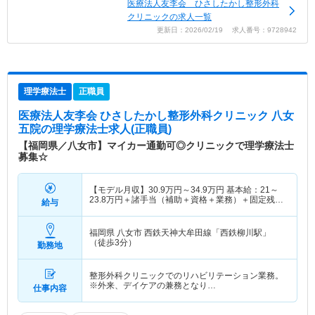
医療法人友李会 ひさしたかし整形外科
クリニックの求人一覧
更新日：2026/02/19 求人番号：9728942
理学療法士
正職員
医療法人友李会 ひさしたかし整形外科クリニック 八女
五院
の理学療法士求人(正職員)
【福岡県／八女市】マイカー通勤可◎クリニックで理学療法士
募集☆
【モデル月収】
30.9
万円～
34.9
万円
基本給：21～
23.8万円＋諸手当（補助＋資格＋業務）＋固定残業
給与
代 【モデル年収】
371
万円～
419
万円
福岡県 八女市
西鉄天神大牟田線「西鉄柳川駅」
（徒歩3分）
勤務地
整形外科クリニックでのリハビリテーション業務。
※外来、デイケアの兼務となり…
仕事内容