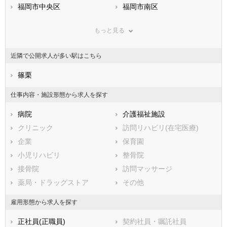
兵庫県
福岡市中央区
奈良県
福岡市南区
和歌山県
鳥取県
福岡市西区
島根県
福岡市城南区
岡山県
もっと見る
広島県
福岡市早良区
山口県
徳島県
香川県
北九州市すべて
愛媛県
高知県
近隣で公開求人が多い駅はこちら
福岡県
北九州市門司区
佐賀県
北九州市若松区
長崎県
熊本県
北九州市戸畑区
篠栗
大分県
北九州市小倉北区
宮崎県
鹿児島県
北九州市小倉南区
沖縄県
北九州市八幡東区
仕事内容・施設形態から求人を探す
北九州市八幡西区
病院
介護福祉施設
市部
クリニック
訪問リハビリ(在宅医療)
大牟田市
久留米市
企業
保育園
直方市
飯塚市
小児リハビリ
整骨院
田川市
柳川市
接骨院
訪問マッサージ
八女市
筑後市
薬局・ドラッグストア
その他
大川市
行橋市
豊前市
中間市
雇用形態から求人を探す
小郡市
筑紫野市
正社員(正職員)
契約社員・嘱託社員
春日市
大野城市