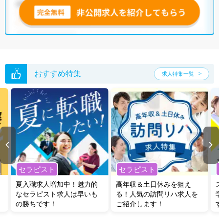
無料転職支援サービス
にお申し込みいただくと、ご希望条件をヒアリン
グした上で求人をご提案いたします。
ご希望条件がまだ定まっていない方は
人気の希望条件をピックアップし
た求人特集
をぜひご活用ください。
転職支援の他、情報収集や募集状況の確認も、お気軽にご相談くださ
い。
おすすめ特集
求人特集一覧
セラピスト
セラピスト
夏入職求人増加中！魅力的
高年収＆土日休みを狙え
なセラピスト求人は早いも
る！人気の訪問リハ求人を
の勝ちです！
ご紹介します！