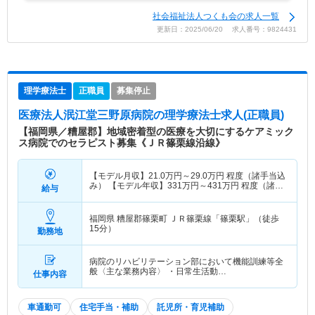
社会福祉法人つくも会の求人一覧
更新日：2025/06/20 求人番号：9824431
理学療法士
正職員
募集停止
医療法人泯江堂三野原病院
の理学療法士求人(正職員)
【福岡県／糟屋郡】地域密着型の医療を大切にするケアミック
ス病院でのセラピスト募集《ＪＲ篠栗線沿線》
【モデル月収】
21.0
万円～
29.0
万円
程度（諸手当込
み） 【モデル年収】
331
万円～
431
万円
程度（諸手
給与
当込み）
福岡県 糟屋郡篠栗町
ＪＲ篠栗線「篠栗駅」（徒歩
15分）
勤務地
病院のリハビリテーション部において機能訓練等全
般〈主な業務内容〉 ・日常生活動…
仕事内容
車通勤可
住宅手当・補助
託児所・育児補助