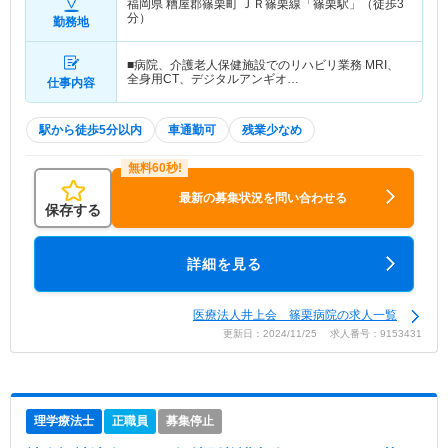
福岡県 糟屋郡篠栗町
ＪＲ篠栗線「篠栗駅」（徒歩3
分）
勤務地
■病院、介護老人保健施設でのリハビリ業務 MRI、
全身用CT、デジタルアンギオ…
仕事内容
駅から徒歩5分以内
車通勤可
残業少なめ
最新の募集状況を問い合わせる
保存する
詳細を見る
医療法人井上会 篠栗病院の求人一覧
更新日：2024/11/25 求人番号：9153431
理学療法士
正職員
募集停止