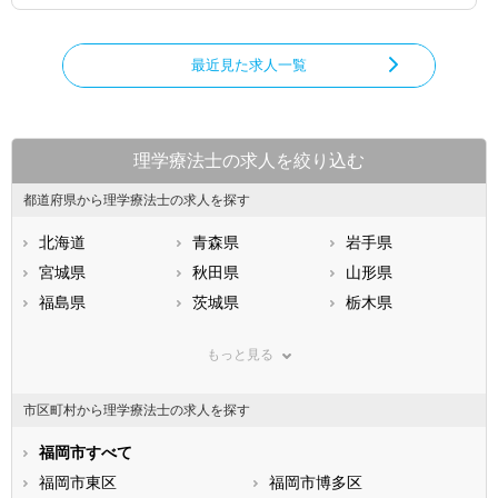
最近見た求人一覧
理学療法士の求人を絞り込む
都道府県から理学療法士の求人を探す
北海道
青森県
岩手県
宮城県
秋田県
山形県
福島県
茨城県
栃木県
群馬県
埼玉県
千葉県
もっと見る
東京都
神奈川県
新潟県
山梨県
長野県
富山県
市区町村から理学療法士の求人を探す
石川県
福井県
岐阜県
静岡県
福岡市すべて
愛知県
三重県
滋賀県
福岡市東区
京都府
福岡市博多区
大阪府