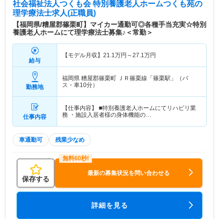
社会福祉法人つくも会 特別養護老人ホームつくも苑
の
理学療法士求人(正職員)
【福岡県/糟屋郡篠栗町】マイカー通勤可◎各種手当充実☆特別
養護老人ホームにて理学療法士募集♪＜常勤＞
【モデル月収】
21.1
万円～
27.1
万円
給与
福岡県 糟屋郡篠栗町
ＪＲ篠栗線「篠栗駅」（バ
ス・車10分）
勤務地
【仕事内容】 ■特別養護老人ホームにてリハビリ業
務 ・施設入居者様の身体機能の…
仕事内容
車通勤可
残業少なめ
最新の募集状況を問い合わせる
保存する
詳細を見る