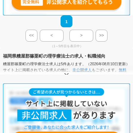
1
<<
<
>
>>
（1～5件目を表示中）
福岡県糟屋郡篠栗町の理学療法士の求人・転職傾向
糟屋郡篠栗町の理学療法士求人は5件あります。（2026年08月10日更新）
サイト上に掲載されている求人の他に、
非公開求人
もございます。
無料
転職支援サービス
にお申し込みいただくと、全求人からご希望条件に合
う求人を提案させていただきます。
糟屋郡篠栗町の理学療法士求人では以下のような条件が人気です。
・
積極採用中
・
残業少なめ
・
住宅手当・補助あり
・
正社員(正職員)
・
病院
・
介護福祉施設
他の条件でも人気の求人がございますので、「こだわり条件」から検索
いただくか、お気軽にお問い合わせください。
全国の理学療法士求人
から検索いただくことも可能です。