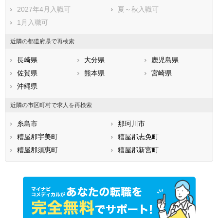
田川郡糸田町
田川郡川崎町
2027年4月入職可
夏～秋入職可
田川郡大任町
田川郡赤村
1月入職可
田川郡福智町
京都郡苅田町
近隣の都道府県で再検索
京都郡みやこ町
築上郡吉富町
築上郡上毛町
築上郡築上町
長崎県
大分県
鹿児島県
佐賀県
熊本県
宮崎県
沖縄県
近隣の市区町村で求人を再検索
糸島市
那珂川市
糟屋郡宇美町
糟屋郡志免町
糟屋郡須惠町
糟屋郡新宮町