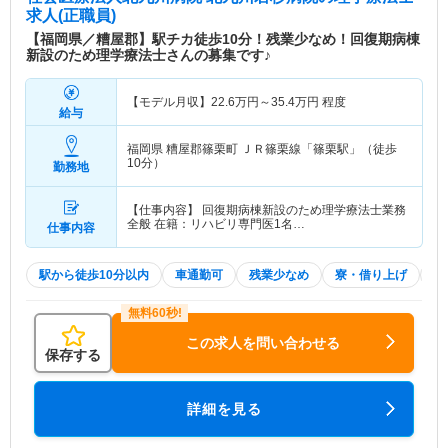
求人(正職員)
【福岡県／糟屋郡】駅チカ徒歩10分！残業少なめ！回復期病棟
新設のため理学療法士さんの募集です♪
【モデル月収】
22.6
万円～
35.4
万円
程度
給与
福岡県 糟屋郡篠栗町
ＪＲ篠栗線「篠栗駅」（徒歩
10分）
勤務地
【仕事内容】 回復期病棟新設のため理学療法士業務
全般 在籍：リハビリ専門医1名…
仕事内容
駅から徒歩10分以内
車通勤可
残業少なめ
寮・借り上げ
託
この求人を問い合わせる
保存する
詳細を見る