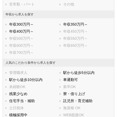
非常勤・パート
その他
宗像市
太宰府市
古賀市
福津市
年収から求人を探す
うきは市
宮若市
年収300万円～
年収350万円～
嘉麻市
朝倉市
年収400万円～
年収450万円～
みやま市
糸島市
年収500万円～
年収550万円～
那珂川市
糟屋郡宇美町
年収600万円～
年収650万円～
糟屋郡篠栗町
糟屋郡志免町
年収700万円～
糟屋郡須惠町
糟屋郡新宮町
糟屋郡久山町
糟屋郡粕屋町
人気のこだわり条件から求人を探す
遠賀郡芦屋町
遠賀郡水巻町
管理職求人
駅から徒歩5分以内
遠賀郡岡垣町
遠賀郡遠賀町
駅から徒歩10分以内
車通勤可
鞍手郡小竹町
鞍手郡鞍手町
未経験OK
新卒OK
嘉穂郡桂川町
朝倉郡筑前町
残業少なめ
寮・借り上げ
朝倉郡東峰村
三井郡大刀洗町
住宅手当・補助
託児所・育児補助
三潴郡大木町
八女郡広川町
土日祝休
無資格 OK
田川郡香春町
田川郡添田町
積極採用中
WEB面接OK