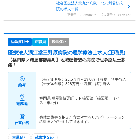
社会医療法人北九州病院 北九州若杉病
院の求人一覧
更新日：2025/06/06 求人番号：10166127
理学療法士
正職員
募集停止
医療法人泯江堂三野原病院
の理学療法士求人(正職員)
【福岡県／糟屋郡篠栗町】地域密着型の病院で理学療法士募
集！
【モデル月収】
21.5
万円～
29.0
万円
程度 諸手当込
【モデル年収】
328
万円～
程度 諸手当込
給与
福岡県 糟屋郡篠栗町
ＪＲ篠栗線「篠栗駅」（バ
ス・車5分）
勤務地
身体に障害を抱えた方に対するリハビリテーション
の計画と実行をして頂きます。
仕事内容
車通勤可
残業少なめ