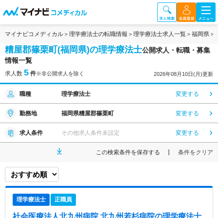
マイナビコメディカル
理学療法士の転職情報
理学療法士求人一覧
福岡県
糟屋郡篠栗町(福岡県)の理学療法士
公開求人・転職・募集
情報一覧
5
求人数
件
※非公開求人を除く
2026年08月10日(月)更新
職種
理学療法士
変更する
勤務地
福岡県糟屋郡篠栗町
変更する
求人条件
その他求人条件未設定
変更する
この検索条件を保存する
条件をクリア
理学療法士
正職員
社会医療法人北九州病院 北九州若杉病院
の理学療法士