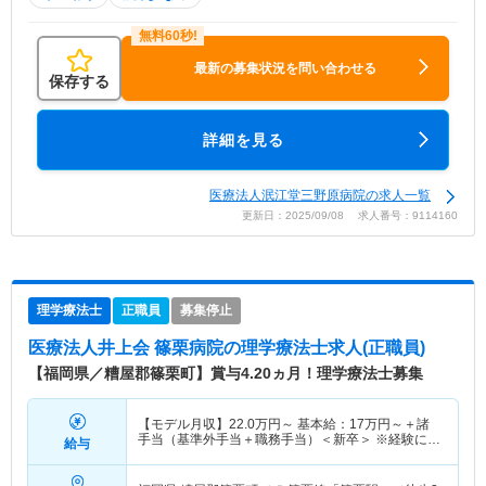
最新の募集状況を問い合わせる
保存する
詳細を見る
医療法人泯江堂三野原病院の求人一覧
更新日：2025/09/08 求人番号：9114160
理学療法士
正職員
募集停止
医療法人井上会 篠栗病院
の理学療法士求人(正職員)
【福岡県／糟屋郡篠栗町】賞与4.20ヵ月！理学療法士募集
【モデル月収】
22.0
万円～
基本給：
17
万円～
＋諸
手当（基準外手当＋職務手当）＜新卒＞ ※経験に応
給与
じて加算有り