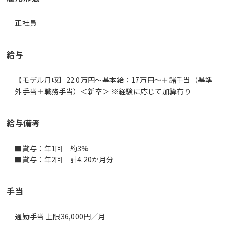
正社員
給与
【モデル月収】22.0万円〜基本給：17万円～＋諸手当（基準
外手当＋職務手当）＜新卒＞ ※経験に応じて加算有り
給与備考
■賞与：年1回 約3%
■賞与：年2回 計4.20か月分
手当
通勤手当 上限36,000円／月