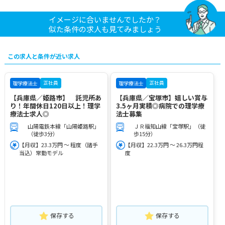
イメージに合いませんでしたか？
似た条件の求人も見てみましょう
この求人と条件が近い求人
正社員
正社員
理学療法士
理学療法士
【兵庫県／姫路市】 託児所あ
【兵庫県／宝塚市】嬉しい賞与
り！年間休日120日以上！理学
3.5ヶ月実積◎病院での理学療
療法士求人◎
法士募集
山陽電鉄本線「山陽姫路駅」
ＪＲ福知山線「宝塚駅」（徒
（徒歩3分）
歩15分）
【月収】23.3万円 ～ 程度（諸手
【月収】22.3万円 ～ 26.3万円程
当込）常勤モデル
度
保存する
保存する