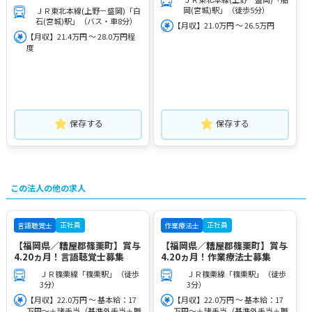
岡(宮城)駅」（徒歩5分）
ＪＲ東北本線(上野－盛岡)「白
石(宮城)駅」（バス・車8分）
【月収】21.0万円 ～ 26.5万円
【月収】21.4万円 ～ 28.0万円程
度
保存する
保存する
この法人の他の求人
正社員
正社員
言語聴覚士
作業療法士
【福岡県／糟屋郡篠栗町】賞与
【福岡県／糟屋郡篠栗町】賞与
4.20ヵ月！言語聴覚士募集
4.20ヵ月！作業療法士募集
ＪＲ篠栗線「篠栗駅」（徒歩
ＪＲ篠栗線「篠栗駅」（徒歩
3分）
3分）
【月収】22.0万円 ～ 基本給：17
【月収】22.0万円 ～ 基本給：17
万円～＋諸手当（基準外手当＋職
万円～＋諸手当（基準外手当＋職