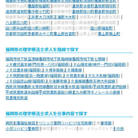
糟屋郡宇美町
糟屋郡篠栗町
糟屋郡志免町
糟屋郡須惠町
糟屋郡新宮町
糟屋郡久山町
糟屋郡粕屋町
遠賀郡芦屋町
遠賀郡水巻町
遠賀郡岡垣町
遠賀郡遠賀町
鞍手郡小竹町
鞍手郡鞍手町
嘉穂郡桂川町
朝倉郡筑前町
朝倉郡東峰村
三井郡大刀洗町
三潴郡大木町
八女郡黒木町
八女郡立花町
八女郡広川町
八女郡矢部村
八女郡星野村
田川郡香春町
田川郡添田町
田川郡糸田町
田川郡川崎町
田川郡大任町
田川郡赤村
田川郡福智町
京都郡苅田町
京都郡みやこ町
築上郡吉富町
築上郡上毛町
築上郡築上町
福岡県の理学療法士求人を路線で探す
福岡市地下鉄空港線
福岡市地下鉄箱崎線
福岡市地下鉄七隈線
ＪＲ鹿児島本線(門司港－八代)(福岡県)
ＪＲ山陽本線(神戸－門司)(福岡県)
ＪＲ日豊本線(福岡県)
ＪＲ博多南線
ＪＲ篠栗線
ＪＲ筑肥線(姪浜－西唐津)(福岡県)
ＪＲ筑豊本線
ＪＲ久大本線(福岡県)
ＪＲ日田彦山線(福岡県)
ＪＲ後藤寺線
ＪＲ香椎線
西鉄天神大牟田線
西鉄貝塚線
西鉄太宰府線
西鉄甘木線
甘木鉄道(福岡県)
平成筑豊鉄道伊田線
平成筑豊鉄道糸田線
平成筑豊鉄道田川線
北九州都市モノレール小倉線
筑豊電気鉄道
福岡県の理学療法士求人を仕事内容で探す
病院
介護福祉施設
クリニック
訪問リハビリ(在宅医療)
企業
保育園
小児リハビリ
整骨院
接骨院
訪問マッサージ
薬局・ドラッグストア
その他