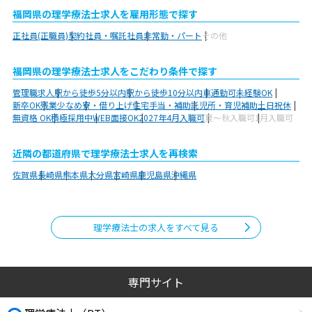
福岡県の理学療法士求人を雇用形態で探す
正社員(正職員)
契約社員・嘱託社員
非常勤・パート
その他
福岡県の理学療法士求人をこだわり条件で探す
管理職求人
駅から徒歩5分以内
駅から徒歩10分以内
車通勤可
未経験OK
新卒OK
残業少なめ
寮・借り上げ
住宅手当・補助
託児所・育児補助
土日祝休
無資格 OK
積極採用中
WEB面接OK
2027年4月入職可
夏～秋入職可
1月入職可
近隣の都道府県で理学療法士求人を再検索
佐賀県
長崎県
熊本県
大分県
宮崎県
鹿児島県
沖縄県
理学療法士の求人をすべて見る
専門サイト