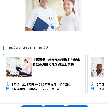
この求人と近いエリアの求人
【福岡県／糟屋郡篠栗町】地域密
着型の病院で理学療法士募集！
【月収】21.5万円 ～ 29.0万円程度 諸手当込
【月収】2
ＪＲ篠栗線「篠栗駅」（バス・車5分）
ＪＲ篠栗