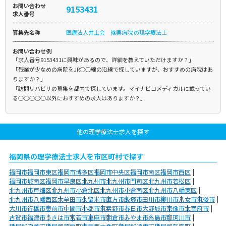
お問い合わせ
9153431
求人番号
募集先名称
医療法人井上会 篠栗病院 の理学療法士
お問い合わせ例
「求人番号9153431に興味があるので、詳細を教えていただけますか？」
「残業が少なめの病院をJR○○線の沿線で探していますが、おすすめの病院はあ
りますか？」
「訪問リハビリの募集を都内で探しています。マイナビコメディカルに載ってい
る○○○○○以外におすすめの求人はありますか？」
他の理学療法士求人を探す
福岡県の理学療法士求人を市区町村で探す
福岡市
福岡市東区
福岡市博多区
福岡市中央区
福岡市南区
福岡市西区
福岡市城南区
福岡市早良区
北九州市
北九州市門司区
北九州市若松区
北九州市戸畑区
北九州市小倉北区
北九州市小倉南区
北九州市八幡東区
北九州市八幡西区
大牟田市
久留米市
直方市
飯塚市
田川市
柳川市
八女市
筑後市
大川市
行橋市
豊前市
中間市
小郡市
筑紫野市
春日市
大野城市
宗像市
太宰府市
古賀市
福津市
うきは市
宮若市
嘉麻市
朝倉市
みやま市
糸島市
那珂川市