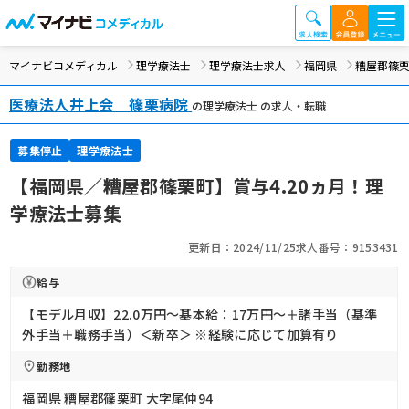
マイナビコメディカル
理学療法士
理学療法士求人
福岡県
糟屋郡篠
医療法人井上会 篠栗病院
の理学療法士 の求人・転職
募集停止
理学療法士
【福岡県／糟屋郡篠栗町】賞与4.20ヵ月！理
学療法士募集
更新日：2024/11/25
求人番号：9153431
給与
【モデル月収】22.0万円〜基本給：17万円～＋諸手当（基準
外手当＋職務手当）＜新卒＞ ※経験に応じて加算有り
勤務地
福岡県 糟屋郡篠栗町 大字尾仲94