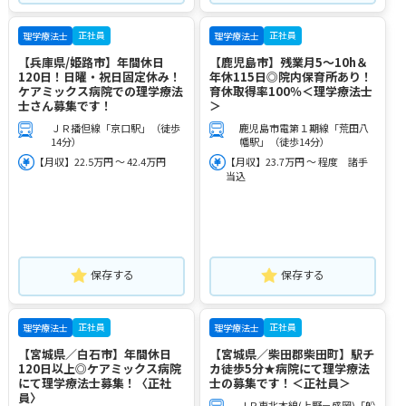
正社員
正社員
理学療法士
理学療法士
【兵庫県/姫路市】年間休日
【鹿児島市】残業月5～10h＆
120日！日曜・祝日固定休み！
年休115日◎院内保育所あり！
ケアミックス病院での理学療法
育休取得率100％＜理学療法士
士さん募集です！
＞
ＪＲ播但線「京口駅」（徒歩
鹿児島市電第１期線「荒田八
14分）
幡駅」（徒歩14分）
【月収】22.5万円 ～ 42.4万円
【月収】23.7万円 ～ 程度 諸手
当込
保存する
保存する
正社員
正社員
理学療法士
理学療法士
【宮城県／白石市】年間休日
【宮城県／柴田郡柴田町】駅チ
120日以上◎ケアミックス病院
カ徒歩5分★病院にて理学療法
にて理学療法士募集！〈正社
士の募集です！＜正社員＞
員〉
ＪＲ東北本線(上野－盛岡)「船