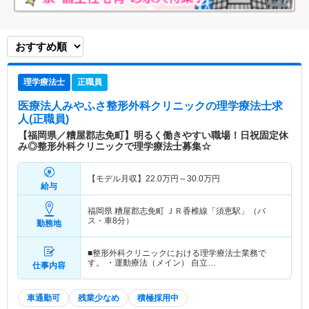
理学療法士
正職員
医療法人みやふさ整形外科クリニック
の理学療法士求
人(正職員)
【福岡県／糟屋郡志免町】明るく働きやすい職場！日祝固定休
み◎整形外科クリニックで理学療法士募集☆
【モデル月収】
22.0
万円～
30.0
万円
給与
福岡県 糟屋郡志免町
ＪＲ香椎線「須恵駅」（バ
ス・車8分）
勤務地
■整形外科クリニックにおける理学療法士業務で
す。 ・運動療法（メイン） 自立…
仕事内容
車通勤可
残業少なめ
積極採用中