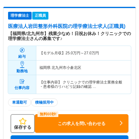
理学療法士
正職員
医療法人岩田整形外科医院
の理学療法士求人(正職員)
【福岡県/北九州市】残業少なめ！日祝お休み！クリニックでの
理学療法士さんの募集です♪
【モデル月収】
25.0
万円～
27.0
万円
給与
福岡県 北九州市小倉北区
勤務地
【仕事内容】 クリニックでの理学療法士業務全般
・患者様のリハビリ記録の確認 …
仕事内容
車通勤可
積極採用中
この求人を問い合わせる
保存する