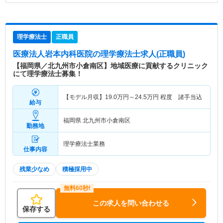
理学療法士
正職員
医療法人岩本内科医院
の理学療法士求人(正職員)
【福岡県／北九州市小倉南区】地域医療に貢献するクリニック
にて理学療法士募集！
【モデル月収】
19.0
万円～
24.5
万円
程度 諸手当込
給与
福岡県 北九州市小倉南区
勤務地
理学療法士業務
仕事内容
残業少なめ
積極採用中
この求人を問い合わせる
保存する