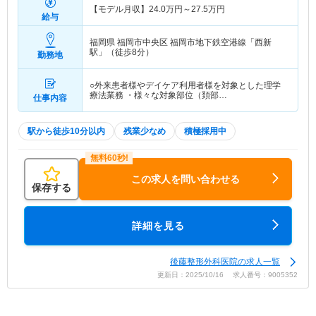
【モデル月収】
24.0
万円～
27.5
万円
給与
福岡県 福岡市中央区
福岡市地下鉄空港線「西新
駅」（徒歩8分）
勤務地
○外来患者様やデイケア利用者様を対象とした理学
療法業務 ・様々な対象部位（頚部…
仕事内容
駅から徒歩10分以内
残業少なめ
積極採用中
この求人を問い合わせる
保存する
詳細を見る
後藤整形外科医院の求人一覧
更新日：2025/10/16 求人番号：9005352