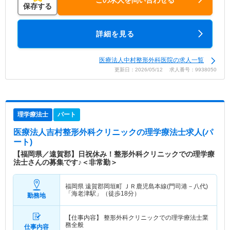
この求人を問い合わせる
保存する
詳細を見る
医療法人中村整形外科医院の求人一覧
更新日：2026/05/12 求人番号：9938050
理学療法士
パート
医療法人吉村整形外科クリニック
の理学療法士求人(パ
ート)
【福岡県／遠賀郡】日祝休み！整形外科クリニックでの理学療
法士さんの募集です♪＜非常勤＞
福岡県 遠賀郡岡垣町
ＪＲ鹿児島本線(門司港－八代)
「海老津駅」（徒歩18分）
勤務地
【仕事内容】 整形外科クリニックでの理学療法士業
務全般
仕事内容