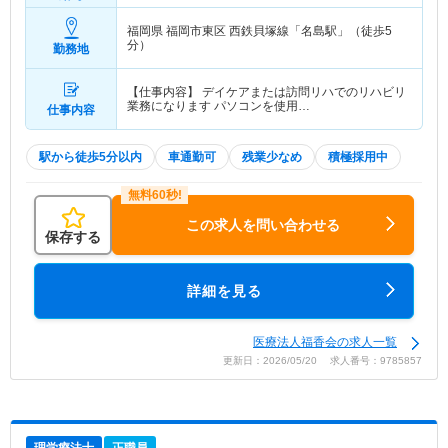
福岡県 福岡市東区
西鉄貝塚線「名島駅」（徒歩5
分）
勤務地
【仕事内容】 デイケアまたは訪問リハでのリハビリ
業務になります パソコンを使用…
仕事内容
駅から徒歩5分以内
車通勤可
残業少なめ
積極採用中
この求人を問い合わせる
保存する
詳細を見る
医療法人福香会の求人一覧
更新日：2026/05/20 求人番号：9785857
理学療法士
正職員