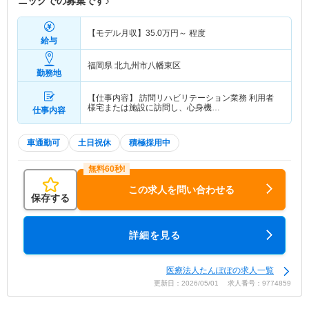
ニックでの募集です♪
【モデル月収】
35.0
万円～
程度
給与
福岡県 北九州市八幡東区
勤務地
【仕事内容】 訪問リハビリテーション業務 利用者
様宅または施設に訪問し、心身機…
仕事内容
車通勤可
土日祝休
積極採用中
この求人を問い合わせる
保存する
詳細を見る
医療法人たんぽぽの求人一覧
更新日：2026/05/01 求人番号：9774859