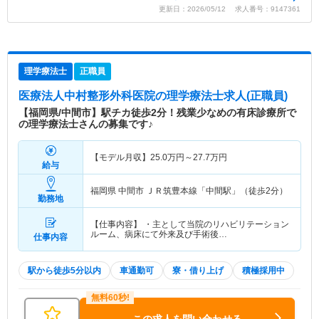
更新日：2026/05/12 求人番号：9147361
理学療法士
正職員
医療法人中村整形外科医院
の理学療法士求人(正職員)
【福岡県/中間市】駅チカ徒歩2分！残業少なめの有床診療所で
の理学療法士さんの募集です♪
【モデル月収】
25.0
万円～
27.7
万円
給与
福岡県 中間市
ＪＲ筑豊本線「中間駅」（徒歩2分）
勤務地
【仕事内容】 ・主として当院のリハビリテーション
ルーム、病床にて外来及び手術後…
仕事内容
駅から徒歩5分以内
車通勤可
寮・借り上げ
積極採用中