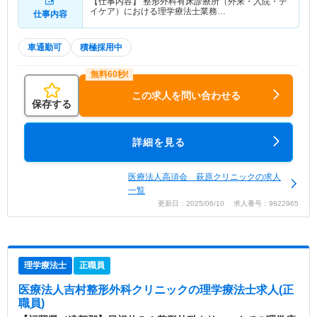
【仕事内容】 整形外科有床診療所（外来・入院・デ
イケア）における理学療法士業務…
仕事内容
車通勤可
積極採用中
この求人を問い合わせる
保存する
詳細を見る
医療法人高須会 萩原クリニックの求人
一覧
更新日：2025/06/10 求人番号：9822965
理学療法士
正職員
医療法人吉村整形外科クリニック
の理学療法士求人(正
職員)