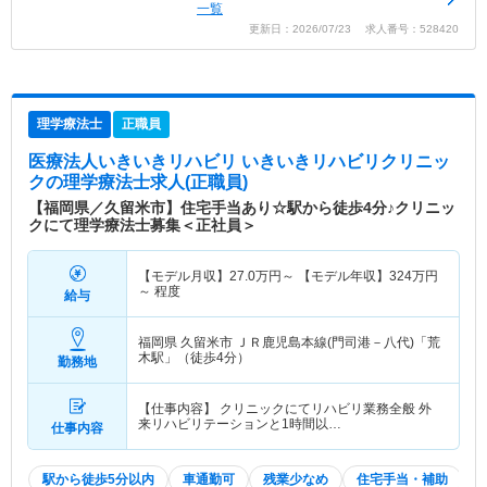
一覧
更新日：2026/07/23 求人番号：528420
理学療法士
正職員
医療法人いきいきリハビリ いきいきリハビリクリニッ
ク
の理学療法士求人(正職員)
【福岡県／久留米市】住宅手当あり☆駅から徒歩4分♪クリニッ
クにて理学療法士募集＜正社員＞
【モデル月収】
27.0
万円～
【モデル年収】
324
万円
～
程度
給与
福岡県 久留米市
ＪＲ鹿児島本線(門司港－八代)「荒
木駅」（徒歩4分）
勤務地
【仕事内容】 クリニックにてリハビリ業務全般 外
来リハビリテーションと1時間以…
仕事内容
駅から徒歩5分以内
車通勤可
残業少なめ
住宅手当・補助