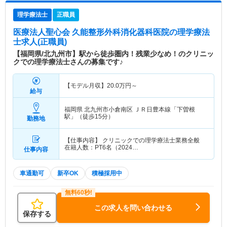
理学療法士
正職員
医療法人聖心会 久能整形外科消化器科医院
の理学療法
士求人(正職員)
【福岡県/北九州市】駅から徒歩圏内！残業少なめ！のクリニッ
クでの理学療法士さんの募集です♪
【モデル月収】
20.0
万円～
給与
福岡県 北九州市小倉南区
ＪＲ日豊本線「下曽根
駅」（徒歩15分）
勤務地
【仕事内容】 クリニックでの理学療法士業務全般
在籍人数：PT6名（2024…
仕事内容
車通勤可
新卒OK
積極採用中
この求人を問い合わせる
保存する