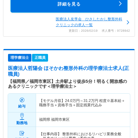
詳細を見る
医療法人友李会 ひさしたかし整形外科
クリニックの求人一覧
更新日：2026/02/19 求人番号：9728942
理学療法士
正職員
医療法人哲陽会 ほそかわ整形外科
の理学療法士求人(正
職員)
【福岡県／福岡市東区】土井駅より徒歩5分！明るく開放感の
あるクリニックです＜理学療法士＞
【モデル月収】
24.0
万円～
31.2
万円
程度※基本給＋
職務手当＋資格手当＋固定残業代込み
給与
福岡県 福岡市東区
勤務地
【仕事内容】 整形外科におけるリハビリ業務全般