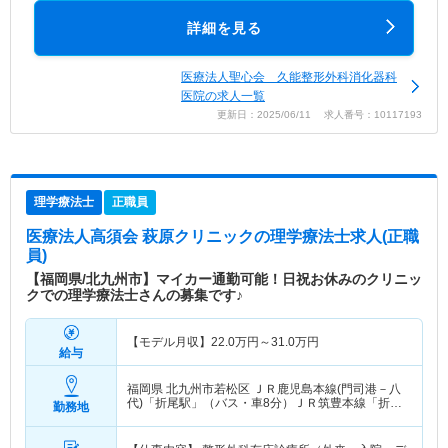
詳細を見る
医療法人聖心会 久能整形外科消化器科
医院の求人一覧
更新日：2025/06/11 求人番号：10117193
理学療法士
正職員
医療法人高須会 萩原クリニック
の理学療法士求人(正職
員)
【福岡県/北九州市】マイカー通勤可能！日祝お休みのクリニッ
クでの理学療法士さんの募集です♪
【モデル月収】
22.0
万円～
31.0
万円
給与
福岡県 北九州市若松区
ＪＲ鹿児島本線(門司港－八
代)「折尾駅」（バス・車8分）ＪＲ筑豊本線「折尾
勤務地
駅」（バス・車8分）