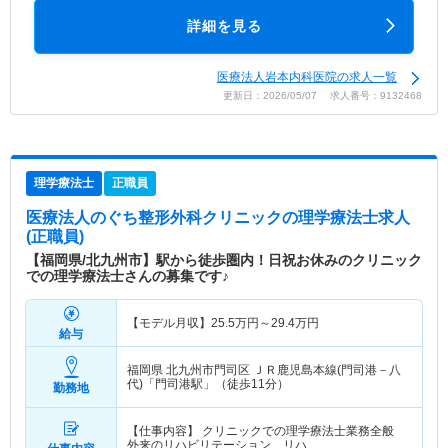
詳細を見る
医療法人岩本内科医院の求人一覧
更新日：2026/05/07 求人番号：9132468
理学療法士
正職員
医療法人のぐち整形外科クリニック
の理学療法士求人
(正職員)
【福岡県/北九州市】駅から徒歩圏内！日祝お休みのクリニック
での理学療法士さんの募集です♪
【モデル月収】
25.5
万円～
29.4
万円
給与
福岡県 北九州市門司区
ＪＲ鹿児島本線(門司港－八
代)「門司港駅」（徒歩11分）
勤務地
【仕事内容】 クリニックでの理学療法士業務全般
外来のリハビリテーション、リハ…