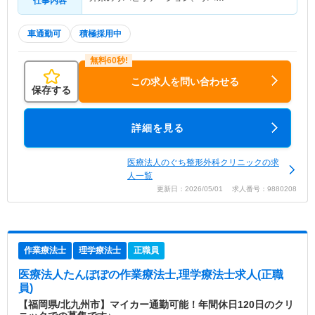
仕事内容
車通勤可
積極採用中
この求人を問い合わせる
保存する
詳細を見る
医療法人のぐち整形外科クリニックの求
人一覧
更新日：2026/05/01 求人番号：9880208
作業療法士
理学療法士
正職員
医療法人たんぽぽ
の作業療法士,理学療法士求人(正職
員)
【福岡県/北九州市】マイカー通勤可能！年間休日120日のクリ