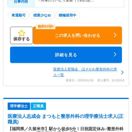
・外来のリハビリ業務（予約の患…
仕事内容
車通勤可
残業少なめ
積極採用中
この求人を問い合わせる
保存する
詳細を見る
医療法人哲陽会 ほそかわ整形外科の求
人一覧
更新日：2026/01/19 求人番号：9126316
理学療法士
正職員
医療法人志成会 まつもと整形外科
の理学療法士求人(正
職員)
【福岡県／久留米市】駅から徒歩5分！日祝固定休み♪整形外科