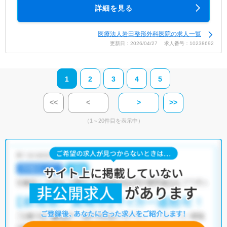
詳細を見る
医療法人岩田整形外科医院の求人一覧
更新日：2026/04/27 求人番号：10238692
1
2
3
4
5
<<
<
>
>>
（1～20件目を表示中）