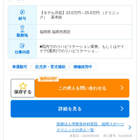
【モデル月収】
23.0
万円～
25.0
万円
（クリニッ
ク） 基本給
給与
福岡県 福岡市西区
勤務地
■院内でのリハビリテーション業務、もしくはデイ
ケア(通所)でのリハビリテーショ…
仕事内容
車通勤可
託児所・育児補助
積極採用中
この求人を問い合わせる
保存する
詳細を見る
医療法人堺整形外科医院 福岡スポーツ
クリニックの求人一覧
更新日：2026/05/08 求人番号：9146443