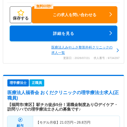
この求人を問い合わせる
保存する
詳細を見る
医療法人みやふさ整形外科クリニックの
求人一覧
更新日：2026/07/21 求人番号：9734297
理学療法士
正職員
医療法人福香会 おくだクリニック
の理学療法士求人(正
職員)
【福岡市/東区】駅チカ徒歩5分！退職金制度あり◎デイケア・
訪問リハでの理学療法士さんの募集です♪
【モデル月収】
21.0
万円～
26.8
万円
給与