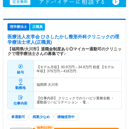
理学療法士
正職員
医療法人友李会 ひさしたかし整形外科クリニック
の理
学療法士求人(正職員)
【福岡県/大川市】退職金制度あり◎マイカー通勤可のクリニッ
クで理学療法士さんの募集です♪
【モデル月収】
30.9
万円～
34.9
万円
程度 【モデル
年収】
370
万円～
418
万円
給与
福岡県 大川市
勤務地
【仕事内容】 クリニックでのリハビリ業務全般 ・
運動器リハビリテーション ・電…
仕事内容
車通勤可
残業少なめ
積極採用中