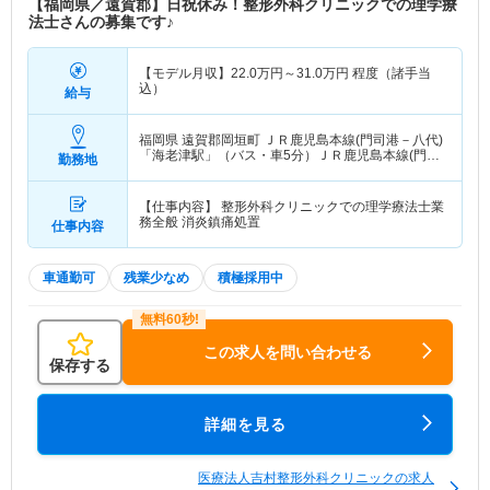
【福岡県／遠賀郡】日祝休み！整形外科クリニックでの理学療
法士さんの募集です♪
【モデル月収】
22.0
万円～
31.0
万円
程度（諸手当
込）
給与
福岡県 遠賀郡岡垣町
ＪＲ鹿児島本線(門司港－八代)
「海老津駅」（バス・車5分）ＪＲ鹿児島本線(門司
勤務地
港－八代)「海老津駅」（徒歩20分）
【仕事内容】 整形外科クリニックでの理学療法士業
務全般 消炎鎮痛処置
仕事内容
車通勤可
残業少なめ
積極採用中
この求人を問い合わせる
保存する
詳細を見る
医療法人吉村整形外科クリニックの求人