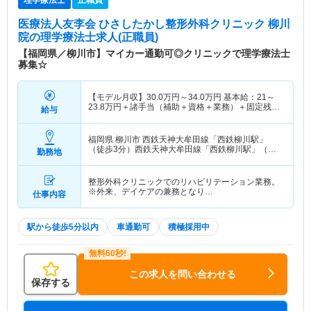
医療法人友李会 ひさしたかし整形外科クリニック 柳川
院
の理学療法士求人(正職員)
【福岡県／柳川市】マイカー通勤可◎クリニックで理学療法士
募集☆
【モデル月収】
30.0
万円～
34.0
万円
基本給：21～
23.8万円＋諸手当（補助＋資格＋業務）＋固定残業
給与
代 【モデル年収】
360
万円～
408
万円
福岡県 柳川市
西鉄天神大牟田線「西鉄柳川駅」
（徒歩3分）西鉄天神大牟田線「西鉄柳川駅」（徒
勤務地
歩3分）
整形外科クリニックでのリハビリテーション業務。
※外来、デイケアの兼務となり…
仕事内容
駅から徒歩5分以内
車通勤可
積極採用中
この求人を問い合わせる
保存する