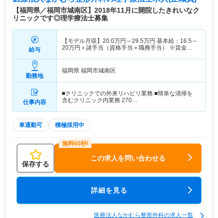
【福岡県／福岡市城南区】2018年11月に開院したきれいなク
リニックです◎理学療法士募集
【モデル月収】
20.0
万円～
29.5
万円
基本給：16.5～
20万円＋諸手当（資格手当＋職務手当） ※賃金は
給与
経験・能力による
福岡県 福岡市城南区
勤務地
■クリニックでの外来リハビリ業務 ■簡単な清掃を
含むクリニック内業務 270…
仕事内容
車通勤可
積極採用中
この求人を問い合わせる
保存する
詳細を見る
医療法人なかむら整形外科の求人一覧