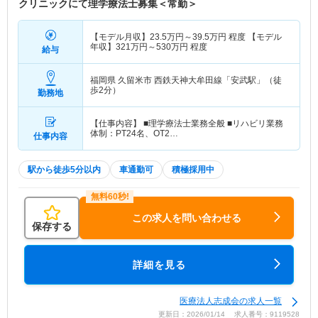
クリニックにて理学療法士募集＜常勤＞
【モデル月収】
23.5
万円～
39.5
万円
程度 【モデル
年収】
321
万円～
530
万円
程度
給与
福岡県 久留米市
西鉄天神大牟田線「安武駅」（徒
歩2分）
勤務地
【仕事内容】 ■理学療法士業務全般 ■リハビリ業務
体制：PT24名、OT2…
仕事内容
駅から徒歩5分以内
車通勤可
積極採用中
この求人を問い合わせる
保存する
詳細を見る
医療法人志成会の求人一覧
更新日：2026/01/14 求人番号：9119528