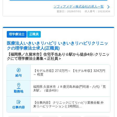
ソフィアメディ株式会社の求人一覧
更新日：2026/07/01 求人番号：10131934
理学療法士
正職員
医療法人いきいきリハビリ いきいきリハビリクリニッ
ク
の理学療法士求人(正職員)
【福岡県／久留米市】住宅手当あり☆駅から徒歩4分♪クリニッ
クにて理学療法士募集＜正社員＞
【モデル月収】
27.0
万円～
【モデル年収】
324
万円
～
程度
給与
福岡県 久留米市
ＪＲ鹿児島本線(門司港－八代)「荒
木駅」（徒歩4分）
勤務地
【仕事内容】 クリニックにてリハビリ業務全般 外
来リハビリテーションと1時間以…
仕事内容