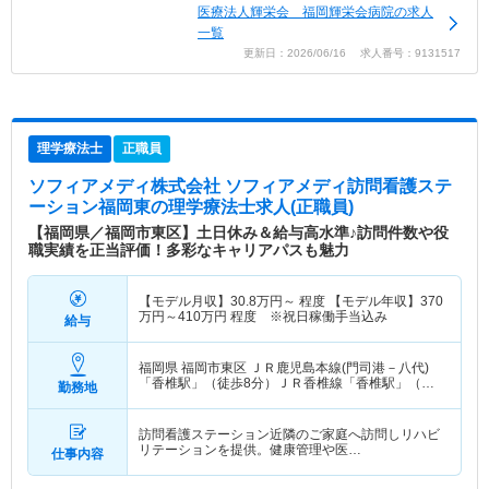
医療法人輝栄会 福岡輝栄会病院の求人
一覧
更新日：2026/06/16 求人番号：9131517
理学療法士
正職員
ソフィアメディ株式会社 ソフィアメディ訪問看護ステ
ーション福岡東
の理学療法士求人(正職員)
【福岡県／福岡市東区】土日休み＆給与高水準♪訪問件数や役
職実績を正当評価！多彩なキャリアパスも魅力
【モデル月収】
30.8
万円～
程度 【モデル年収】
370
万円～
410
万円
程度 ※祝日稼働手当込み
給与
福岡県 福岡市東区
ＪＲ鹿児島本線(門司港－八代)
「香椎駅」（徒歩8分）ＪＲ香椎線「香椎駅」（徒
勤務地
歩8分）
訪問看護ステーション近隣のご家庭へ訪問しリハビ
リテーションを提供。健康管理や医…
仕事内容