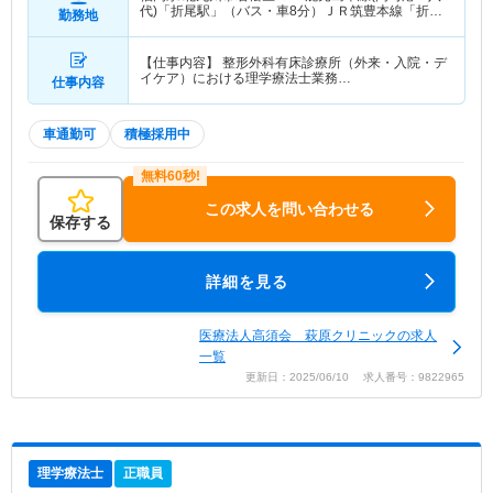
代)「折尾駅」（バス・車8分）ＪＲ筑豊本線「折尾
勤務地
駅」（バス・車8分）
【仕事内容】 整形外科有床診療所（外来・入院・デ
イケア）における理学療法士業務…
仕事内容
車通勤可
積極採用中
この求人を問い合わせる
保存する
詳細を見る
医療法人高須会 萩原クリニックの求人
一覧
更新日：2025/06/10 求人番号：9822965
理学療法士
正職員