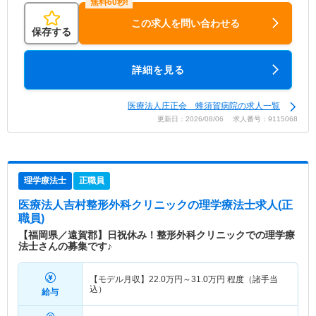
この求人を問い合わせる
保存する
詳細を見る
医療法人庄正会 蜂須賀病院の求人一覧
更新日：2026/08/06 求人番号：9115068
理学療法士
正職員
医療法人吉村整形外科クリニック
の理学療法士求人(正
職員)
【福岡県／遠賀郡】日祝休み！整形外科クリニックでの理学療
法士さんの募集です♪
【モデル月収】
22.0
万円～
31.0
万円
程度（諸手当
込）
給与