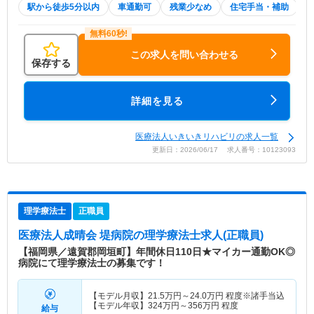
駅から徒歩5分以内
車通勤可
残業少なめ
住宅手当・補助
この求人を問い合わせる
保存する
詳細を見る
医療法人いきいきリハビリの求人一覧
更新日：2026/06/17 求人番号：10123093
理学療法士
正職員
医療法人成晴会 堤病院
の理学療法士求人(正職員)
【福岡県／遠賀郡岡垣町】年間休日110日★マイカー通勤OK◎
病院にて理学療法士の募集です！
【モデル月収】
21.5
万円～
24.0
万円
程度※諸手当込
【モデル年収】
324
万円～
356
万円
程度
給与