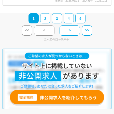
更新日：2026/05/11 求人番号：10251011
1
2
3
4
5
<<
<
>
>>
（1～20件目を表示中）