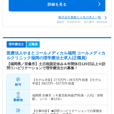
詳細を見る
株式会社素敵な人生の求人一覧
更新日：2026/05/20 求人番号：9000348
理学療法士
正職員
医療法人やまとコールメディカル福岡 コールメディカ
ルクリニック福岡
の理学療法士求人(正職員)
【福岡県／宗像市】土日祝固定休み＆年間休日120日以上☆訪
問リハビリテーションで理学療法士の募集！
【モデル月収】
27.5
万円～
39.5
万円
程度 【モデル
年収】
392
万円～
537
万円
程度
給与
福岡県 宗像市
ＪＲ鹿児島本線(門司港－八代)「赤間
駅」（バス・車12分）
勤務地
【仕事内容】 ■訪問リハビリテーションでの業務全