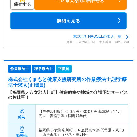
この求人を問い合わせる
保存する
詳細を見る
株式会社NAOSELの求人一覧
更新日：2026/05/14 求人番号：10260998
作業療法士
理学療法士
正職員
株式会社くまもと健康支援研究所
の作業療法士,理学療
法士求人(正職員)
【福岡県／八女郡広川町】健康教室や地域の介護予防サービス
のお仕事！
【モデル月収】
22.0
万円～
30.0
万円
基本給：14万
円～＋資格手当＋固定残業代
給与
福岡県 八女郡広川町
ＪＲ鹿児島本線(門司港－八代)
「西牟田駅」（バス・車11分）
勤務地