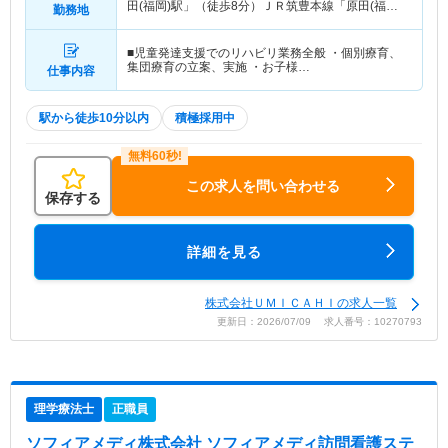
田(福岡)駅」（徒歩8分）ＪＲ筑豊本線「原田(福岡)
勤務地
駅」（徒歩8分）
■児童発達支援でのリハビリ業務全般 ・個別療育、
集団療育の立案、実施 ・お子様…
仕事内容
駅から徒歩10分以内
積極採用中
この求人を問い合わせる
保存する
詳細を見る
株式会社ＵＭＩＣＡＨＩの求人一覧
更新日：2026/07/09 求人番号：10270793
理学療法士
正職員
ソフィアメディ株式会社 ソフィアメディ訪問看護ステ