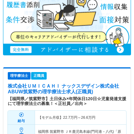
理学療法士
正職員
株式会社ＵＭＩＣＡＨＩ ナックスデザイン株式会社
ABUW筑紫野
の理学療法士求人(正職員)
【福岡県／筑紫野市】土日休み×年間休日120日☆児童発達支援
にて理学療法士の募集！＜正社員／出向＞
【モデル月収】
22.7
万円～
26.6
万円
給与
福岡県 筑紫野市
ＪＲ鹿児島本線(門司港－八代)「原