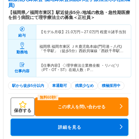
員)
【福岡県／福岡市東区】駅近徒歩5分♪地域の救急・急性期医療
を担う病院にて理学療法士の募集＜正社員＞
【モデル月収】
21.0
万円～
27.0
万円
程度※諸手当別
給与
福岡県 福岡市東区
ＪＲ鹿児島本線(門司港－八代)
「千早駅」（徒歩5分）西鉄貝塚線「西鉄千早駅」
勤務地
（徒歩5分）
【仕事内容】 ◇理学療法士業務全般 ・リハビリ
（PT・OT・ST）在籍人数：P…
仕事内容
駅から徒歩5分以内
車通勤可
残業少なめ
積極採用中
この求人を問い合わせる
保存する
詳細を見る