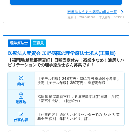
医療法人うえの病院の求人一覧
更新日：2026/01/28 求人番号：483342
理学療法士
正職員
医療法人豊資会 加野病院
の理学療法士求人(正職員)
【福岡県/糟屋郡新宮町】日曜固定休み！残業少なめ！通所リハ
ビリテーションでの理学療法士さん募集です！
【モデル月収】
24.6
万円～
30.1
万円
※経験を考慮し
決定 【モデル年収】
380
万円～
※想定年収
給与
福岡県 糟屋郡新宮町
ＪＲ鹿児島本線(門司港－八代)
「新宮中央駅」（徒歩2分）
勤務地
【仕事内容】 通所リハビリセンターでのリハビリ業
務全般 個別、集団リハビリ、評…
仕事内容