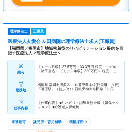
理学療法士
正職員
医療法人友愛会 友田病院
の理学療法士求人(正職員)
【福岡県／福岡市】地域密着型のリハビリテーション提供を目
指す医療法人＜理学療法士＞
【モデル月収】
27.5
万円～
33.3
万円
程度・モデル
（諸手当込） 【モデル年収】
330
万円～
程度・モデ
給与
ル（賞与込）
福岡県 福岡市博多区
ＪＲ鹿児島本線(門司港－八代)
「笹原駅」（徒歩9分）西鉄天神大牟田線「井尻
勤務地
駅」（徒歩15分）
【仕事内容】 ■リハビリ・訓練業務全般 【募集セク
ション】 ■介護老人保健施…
仕事内容
車通勤可
託児所・育児補助
積極採用中