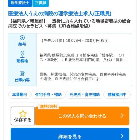
理学療法士
正職員
医療法人うえの病院
の理学療法士求人(正職員)
【福岡県／糟屋郡】 透析に力を入れている地域密着型の総合
病院でのセラピスト募集《JR香椎線沿線》
【モデル月収】
19.0
万円～
23.0
万円
程度
給与
福岡県 糟屋郡志免町
ＪＲ博多南線「博多駅」（バ
ス・車0分）ＪＲ鹿児島本線(門司港－八代)「博多
勤務地
駅」（バス・車0分） 他
骨折、靭帯損傷、関節の変性疾患、胃腸科外科疾患
の術後、血液透析に伴う合併症によ…
仕事内容
車通勤可
住宅手当・補助
託児所・育児補助
積極採用中
この求人を問い合わせる
保存する
詳細を見る