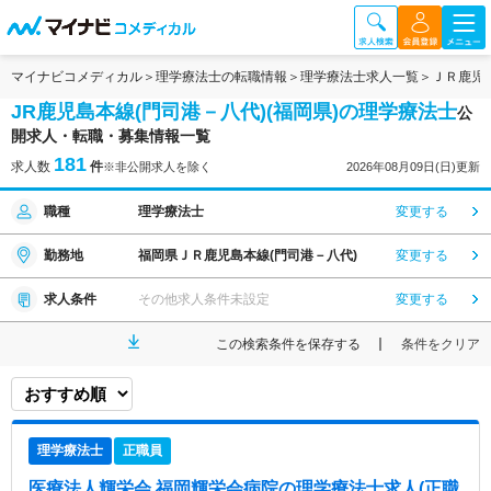
マイナビコメディカル
理学療法士の転職情報
理学療法士求人一覧
ＪＲ鹿児
JR鹿児島本線(門司港－八代)(福岡県)の理学療法士
公
開求人・転職・募集情報一覧
181
求人数
件
※非公開求人を除く
2026年08月09日(日)更新
職種
理学療法士
変更する
勤務地
福岡県ＪＲ鹿児島本線(門司港－八代)
変更する
求人条件
その他求人条件未設定
変更する
この検索条件を保存する
条件をクリア
理学療法士
正職員
医療法人輝栄会 福岡輝栄会病院
の理学療法士求人(正職