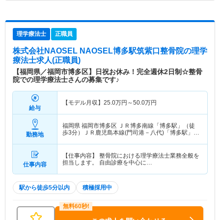
理学療法士
正職員
株式会社NAOSEL NAOSEL博多駅筑紫口整骨院
の理学
療法士求人(正職員)
【福岡県／福岡市博多区】日祝お休み！完全週休2日制☆整骨
院での理学療法士さんの募集です♪
【モデル月収】
25.0
万円～
50.0
万円
給与
福岡県 福岡市博多区
ＪＲ博多南線「博多駅」（徒
歩3分）ＪＲ鹿児島本線(門司港－八代)「博多駅」
勤務地
（徒歩3分） 他
【仕事内容】 整骨院における理学療法士業務全般を
担当します。 自由診療を中心に…
仕事内容
駅から徒歩5分以内
積極採用中