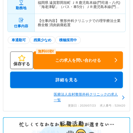
福岡県 遠賀郡岡垣町
ＪＲ鹿児島本線(門司港－八代)
「海老津駅」（バス・車5分）ＪＲ鹿児島本線(門司
勤務地
港－八代)「海老津駅」（徒歩20分）
【仕事内容】 整形外科クリニックでの理学療法士業
務全般 消炎鎮痛処置
仕事内容
車通勤可
残業少なめ
積極採用中
この求人を問い合わせる
保存する
詳細を見る
医療法人吉村整形外科クリニックの求人
一覧
更新日：2026/07/23 求人番号：528420