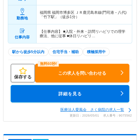
福岡県 福岡市博多区
ＪＲ鹿児島本線(門司港－八代)
「竹下駅」（徒歩1分）
勤務地
【仕事内容】 ■入院・外来・訪問リハビリでの理学
療法、他に従事 ■休日リハビリ…
仕事内容
駅から徒歩5分以内
住宅手当・補助
積極採用中
この求人を問い合わせる
保存する
詳細を見る
医療法人愛風会 さく病院の求人一覧
更新日：2026/05/01 求人番号：9075562