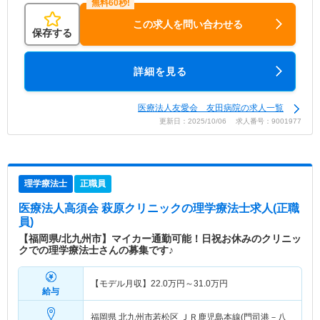
この求人を問い合わせる
保存する
詳細を見る
医療法人友愛会 友田病院の求人一覧
更新日：2025/10/06 求人番号：9001977
理学療法士
正職員
医療法人高須会 萩原クリニック
の理学療法士求人(正職
員)
【福岡県/北九州市】マイカー通勤可能！日祝お休みのクリニッ
クでの理学療法士さんの募集です♪
【モデル月収】
22.0
万円～
31.0
万円
給与
福岡県 北九州市若松区
ＪＲ鹿児島本線(門司港－八