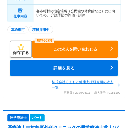
各市町村の指定場所（公民館や体育館など）に出向
いての、 介護予防の評価・訓練・…
仕事内容
車通勤可
積極採用中
この求人を問い合わせる
保存する
詳細を見る
株式会社くまもと健康支援研究所の求人
一覧
更新日：2026/05/11 求人番号：9151192
理学療法士
パート
医療法人吉村整形外科クリニック
の理学療法士求人(パ