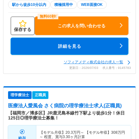
駅から徒歩10分以内
積極採用中
WEB面接OK
この求人を問い合わせる
保存する
詳細を見る
ソフィアメディ株式会社の求人一覧
更新日：2026/07/03 求人番号：9145783
理学療法士
正職員
医療法人愛風会 さく病院
の理学療法士求人(正職員)
【福岡市／博多区】JR鹿児島本線竹下駅より徒歩1分！休日
125日◎理学療法士募集！
【モデル月収】
20.3
万円～
【モデル年収】
308
万円
～
程度、賞与3.30ヶ月計算
給与