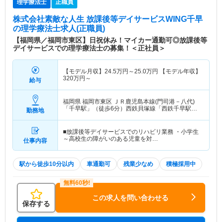
理学療法士
正職員
株式会社素敵な人生 放課後等デイサービスWING千早
の理学療法士求人(正職員)
【福岡県／福岡市東区】日祝休み！マイカー通勤可◎放課後等
デイサービスでの理学療法士の募集！＜正社員＞
【モデル月収】
24.5
万円～
25.0
万円
【モデル年収】
320
万円～
給与
福岡県 福岡市東区
ＪＲ鹿児島本線(門司港－八代)
「千早駅」（徒歩6分）西鉄貝塚線「西鉄千早駅」
勤務地
（徒歩8分）
■放課後等デイサービスでのリハビリ業務 ・小学生
～高校生の障がいのある児童を対…
仕事内容
駅から徒歩10分以内
車通勤可
残業少なめ
積極採用中
この求人を問い合わせる
保存する