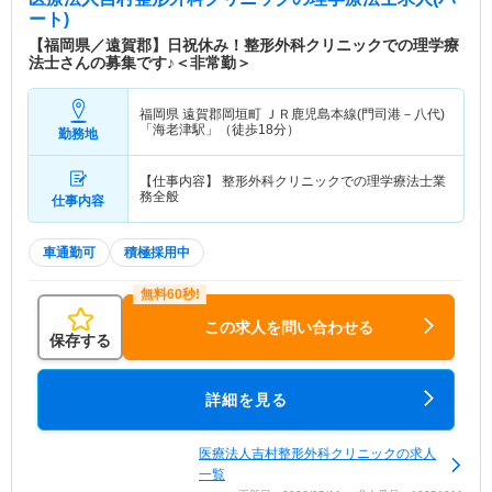
ート)
【福岡県／遠賀郡】日祝休み！整形外科クリニックでの理学療
法士さんの募集です♪＜非常勤＞
福岡県 遠賀郡岡垣町
ＪＲ鹿児島本線(門司港－八代)
「海老津駅」（徒歩18分）
勤務地
【仕事内容】 整形外科クリニックでの理学療法士業
務全般
仕事内容
車通勤可
積極採用中
この求人を問い合わせる
保存する
詳細を見る
医療法人吉村整形外科クリニックの求人
一覧