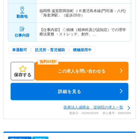
福岡県 遠賀郡岡垣町
ＪＲ鹿児島本線(門司港－八代)
「海老津駅」（徒歩20分）
勤務地
【仕事内容】 ◇病棟（精神科及び認知症）での理学
療法業務 ・ストレッチ、創作、…
仕事内容
車通勤可
託児所・育児補助
積極採用中
この求人を問い合わせる
保存する
詳細を見る
医療法人成晴会 堤病院の求人一覧
更新日：2026/05/26 求人番号：9690284