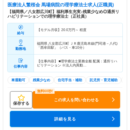
医療法人繁桜会 馬場病院
の理学療法士求人(正職員)
【福岡県／八女郡広川町】福利厚生充実♪残業少なめ◎通所リ
ハビリテーションでの理学療法士（正社員）
【モデル月収】
20.0
万円～
程度
給与
福岡県 八女郡広川町
ＪＲ鹿児島本線(門司港－八代)
「西牟田駅」（バス・車10分）
勤務地
【仕事内容】 ■理学療法士業務全般 配属：通所リハ
ビリテーション ※法人内異動…
仕事内容
車通勤可
残業少なめ
住宅手当・補助
託児所・育児補助
積
この求人を問い合わせる
保存する
詳細を見る