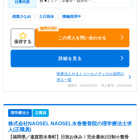
般 ■エリア：宗像市・福津市・…
仕事内容
残業少なめ
土日祝休
積極採用中
この求人を問い合わせる
保存する
詳細を見る
医療法人やまとコールメディカル福岡の
求人一覧
更新日：2026/05/15 求人番号：10261090
理学療法士
正職員
株式会社NAOSEL NAOSEL水巻整骨院
の理学療法士求
人(正職員)
【福岡県／遠賀郡水巻町】日祝お休み！完全週休2日制☆整骨