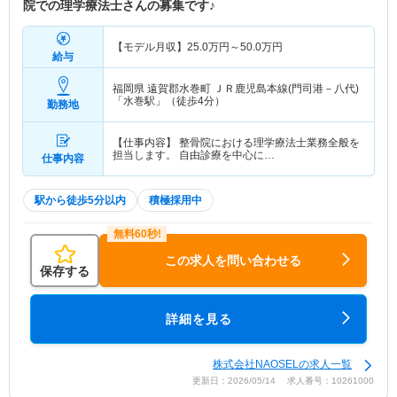
院での理学療法士さんの募集です♪
【モデル月収】
25.0
万円～
50.0
万円
給与
福岡県 遠賀郡水巻町
ＪＲ鹿児島本線(門司港－八代)
「水巻駅」（徒歩4分）
勤務地
【仕事内容】 整骨院における理学療法士業務全般を
担当します。 自由診療を中心に…
仕事内容
駅から徒歩5分以内
積極採用中
この求人を問い合わせる
保存する
詳細を見る
株式会社NAOSELの求人一覧
更新日：2026/05/14 求人番号：10261000