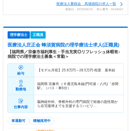
医療法人繁桜会 馬場病院の求人一覧
更新日：2025/04/15 求人番号：9129447
理学療法士
正職員
医療法人庄正会 蜂須賀病院
の理学療法士求人(正職員)
【福岡県／宗像市福利厚生・手当充実◎リフレッシュ休暇有♪
病院での理学療法士募集＜常勤＞
【モデル月収】
25.9
万円～
28.5
万円
程度 基本給
給与
福岡県 宗像市
ＪＲ鹿児島本線(門司港－八代)「赤間
駅」（バス・車6分）
勤務地
脳神経外科、脊椎外科の専門病院で術後の急性期か
ら在宅復帰までを支援するリハビリ…
仕事内容
車通勤可
積極採用中