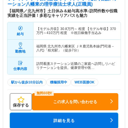
ーション八幡東
の理学療法士求人(正職員)
【福岡県／北九州市】土日休み＆給与高水準♪訪問件数や役職
実績を正当評価！多彩なキャリアパスも魅力
【モデル月収】
30.8
万円～
程度 【モデル年収】
370
万円～
410
万円
程度 ※祝日稼働手当込み
給与
福岡県 北九州市八幡東区
ＪＲ鹿児島本線(門司港－
八代)「枝光駅」（徒歩7分）
勤務地
訪問看護ステーション近隣のご家庭へ訪問しリハビ
リテーションを提供。健康管理や医…
仕事内容
駅から徒歩10分以内
積極採用中
WEB面接OK
この求人を問い合わせる
保存する
詳細を見る