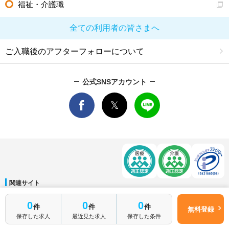
福祉・介護職
全ての利用者の皆さまへ
ご入職後のアフターフォローについて
公式SNSアカウント
関連サイト
マイナビDOCTOR
│
マイナビ看護師
│
マイナビ薬剤師
│
マイナビ保育士
0
0
0
件
件
件
運営会社
無料登録
保存した求人
最近見た求人
保存した条件
会社概要
│
ご利用規約
│
個人情報保護方針
│
サイトマップ
│
お問い合わせ