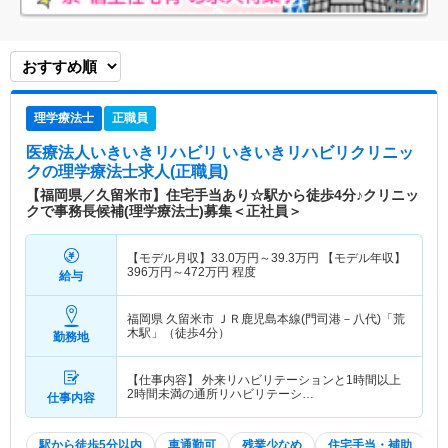
理学療法士
正職員
医療法人いきいきリハビリ いきいきリハビリクリニッ
ク
の理学療法士求人(正職員)
【福岡県／久留米市】住宅手当あり☆駅から徒歩4分♪クリニッ
クで事務長候補(理学療法士)募集＜正社員＞
【モデル月収】
33.0
万円～
39.3
万円
【モデル年収】
396
万円～
472
万円
程度
給与
福岡県 久留米市
ＪＲ鹿児島本線(門司港－八代)「荒
木駅」（徒歩4分）
勤務地
【仕事内容】 外来リハビリテーションと1時間以上
2時間未満の通所リハビリテーシ…
仕事内容
駅から徒歩5分以内
車通勤可
残業少なめ
住宅手当・補助