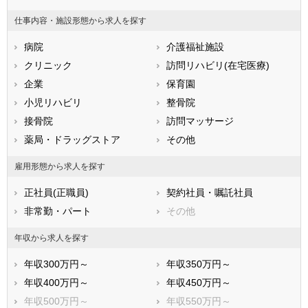
山梨県
長野県
富山県
仕事内容・施設形態から求人を探す
石川県
福井県
岐阜県
静岡県
病院
愛知県
介護福祉施設
三重県
滋賀県
クリニック
京都府
訪問リハビリ(在宅医療)
大阪府
兵庫県
企業
奈良県
保育園
和歌山県
鳥取県
小児リハビリ
島根県
整骨院
岡山県
広島県
接骨院
山口県
訪問マッサージ
徳島県
香川県
薬局・ドラッグストア
愛媛県
その他
高知県
福岡県
佐賀県
長崎県
雇用形態から求人を探す
熊本県
大分県
宮崎県
正社員(正職員)
契約社員・嘱託社員
鹿児島県
沖縄県
非常勤・パート
その他
年収から求人を探す
年収300万円～
年収350万円～
年収400万円～
年収450万円～
年収500万円～
年収550万円～