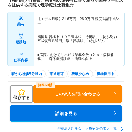
【福岡県／行橋市】患者様の気持ちに寄り添った医療サービス
を提供する病院で理学療法士募集☆
【モデル月収】
21.6
万円～
26.0
万円
程度※諸手当込
み
給与
福岡県 行橋市
ＪＲ日豊本線「行橋駅」（徒歩5分）
平成筑豊鉄道田川線「行橋駅」（徒歩5分）
勤務地
■病院におけるリハビリ業務全般（外来・病棟兼
務） ・身体機能訓練 ・活動性向上…
仕事内容
駅から徒歩5分以内
車通勤可
残業少なめ
積極採用中
この求人を問い合わせる
保存する
詳細を見る
医療法人起生会 大原病院の求人一覧