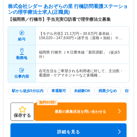
株式会社シダー あおぞらの里 行橋訪問看護ステーショ
ン
の理学療法士求人(正職員)
【福岡県／行橋市】手当充実◎訪看で理学療法士募集
【モデル月収】
21.1
万円～
30.6
万円
基本給：
158,020～247,630円＋諸手当（資格＋加給） ※基
給与
本給は他職種やパート経験も考慮い
福岡県 行橋市
ＪＲ日豊本線「新田原駅」（徒歩5
分）
勤務地
在宅生活をご希望される利用者に対して、主治医・
看護師・ケアマネジャーなど多職種…
仕事内容
駅から徒歩5分以内
車通勤可
未経験OK
残業少なめ
住宅手
最新の募集状況を問い合わせる
保存する
詳細を見る