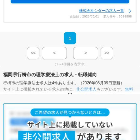
株式会社シダーの求人一覧
更新日：2026/05/01 求人番号：9688808
1
<<
<
>
>>
（1～4件目を表示中）
福岡県行橋市の理学療法士の求人・転職傾向
行橋市の理学療法士求人は4件あります。（2026年08月09日更新）
サイト上に掲載されている求人の他に、
非公開求人
もございます。
無料
転職支援サービス
にお申し込みいただくと、全求人からご希望条件に合
う求人を提案させていただきます。
行橋市の理学療法士求人では以下のような条件が人気です。
・
土日祝休
・
積極採用中
・
残業少なめ
・
正社員(正職員)
・
病
院
・
介護福祉施設
・
訪問リハビリ(在宅医療)
他の条件でも人気の求人がございますので、「こだわり条件」から検索