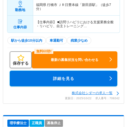
福岡県 行橋市
ＪＲ日豊本線「新田原駅」（徒歩7
分）
勤務地
【仕事内容】 ■訪問リハビリにおける支援業務全般
・リハビリ、自主トレーニング…
仕事内容
駅から徒歩10分以内
車通勤可
残業少なめ
最新の募集状況を問い合わせる
保存する
詳細を見る
株式会社シダーの求人一覧
更新日：2025/10/22 求人番号：709242
理学療法士
正職員
募集停止