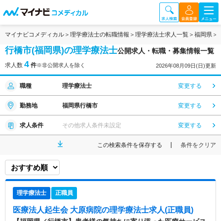
マイナビコメディカル
理学療法士の転職情報
理学療法士求人一覧
福岡県
行橋市(福岡県)の理学療法士
公開求人・転職・募集情報一覧
4
求人数
件
※非公開求人を除く
2026年08月09日(日)更新
職種
理学療法士
変更する
勤務地
福岡県行橋市
変更する
求人条件
その他求人条件未設定
変更する
この検索条件を保存する
条件をクリア
理学療法士
正職員
医療法人起生会 大原病院
の理学療法士求人(正職員)