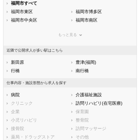
静岡県
福岡市すべて
愛知県
三重県
滋賀県
福岡市東区
京都府
福岡市博多区
大阪府
兵庫県
福岡市中央区
奈良県
福岡市南区
和歌山県
鳥取県
福岡市西区
島根県
福岡市城南区
岡山県
もっと見る
広島県
福岡市早良区
山口県
徳島県
香川県
北九州市すべて
愛媛県
高知県
近隣で公開求人が多い駅はこちら
福岡県
北九州市門司区
佐賀県
北九州市若松区
長崎県
熊本県
北九州市戸畑区
新田原
大分県
北九州市小倉北区
豊津(福岡)
宮崎県
鹿児島県
北九州市小倉南区
行橋
沖縄県
北九州市八幡東区
南行橋
北九州市八幡西区
仕事内容・施設形態から求人を探す
市部
病院
介護福祉施設
大牟田市
久留米市
クリニック
訪問リハビリ(在宅医療)
直方市
飯塚市
企業
保育園
田川市
柳川市
小児リハビリ
整骨院
八女市
筑後市
接骨院
訪問マッサージ
大川市
行橋市
薬局・ドラッグストア
その他
豊前市
中間市