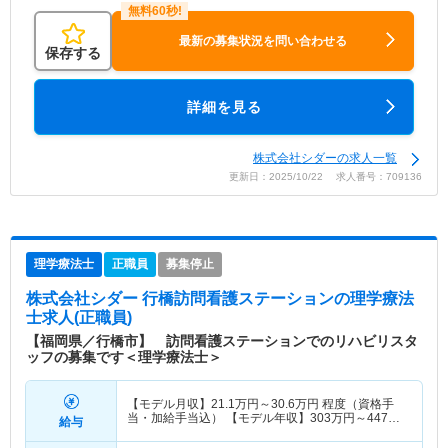
最新の募集状況を問い合わせる
保存する
詳細を見る
株式会社シダーの求人一覧
更新日：2025/10/22 求人番号：709136
理学療法士
正職員
募集停止
株式会社シダー 行橋訪問看護ステーション
の理学療法
士求人(正職員)
【福岡県／行橋市】 訪問看護ステーションでのリハビリスタ
ッフの募集です＜理学療法士＞
【モデル月収】
21.1
万円～
30.6
万円
程度（資格手
当・加給手当込） 【モデル年収】
303
万円～
447
万
給与
円
程度（賞与込）