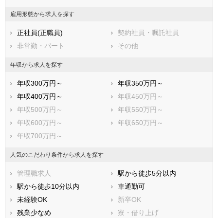
小郡市
筑紫野市
雇用形態から求人を探す
春日市
大野城市
正社員(正職員)
契約社員・嘱託社員
宗像市
太宰府市
非常勤・パート
その他
古賀市
福津市
うきは市
宮若市
年収から求人を探す
嘉麻市
朝倉市
年収300万円～
年収350万円～
みやま市
糸島市
年収400万円～
年収450万円～
那珂川市
糟屋郡宇美町
年収500万円～
年収550万円～
糟屋郡篠栗町
糟屋郡志免町
年収600万円～
年収650万円～
糟屋郡須惠町
糟屋郡新宮町
年収700万円～
糟屋郡久山町
糟屋郡粕屋町
遠賀郡芦屋町
遠賀郡水巻町
人気のこだわり条件から求人を探す
遠賀郡岡垣町
遠賀郡遠賀町
管理職求人
駅から徒歩5分以内
鞍手郡小竹町
鞍手郡鞍手町
駅から徒歩10分以内
車通勤可
嘉穂郡桂川町
朝倉郡筑前町
未経験OK
新卒OK
朝倉郡東峰村
三井郡大刀洗町
残業少なめ
寮・借り上げ