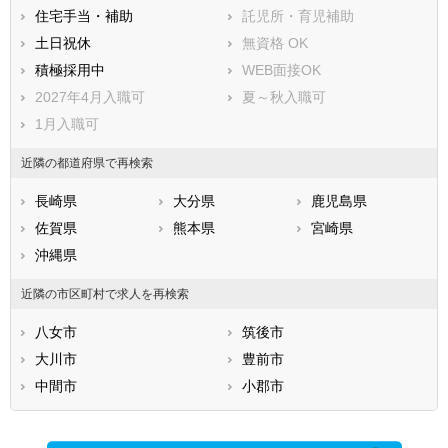
三潴郡大木町
八女郡広川町
住宅手当・補助
託児所・育児補助
田川郡香春町
田川郡添田町
土日祝休
無資格 OK
田川郡糸田町
田川郡川崎町
積極採用中
WEB面接OK
田川郡大任町
田川郡赤村
2027年4月入職可
夏～秋入職可
田川郡福智町
京都郡苅田町
1月入職可
京都郡みやこ町
築上郡吉富町
近隣の都道府県で再検索
築上郡上毛町
築上郡築上町
長崎県
大分県
鹿児島県
佐賀県
熊本県
宮崎県
沖縄県
近隣の市区町村で求人を再検索
八女市
筑後市
大川市
豊前市
中間市
小郡市