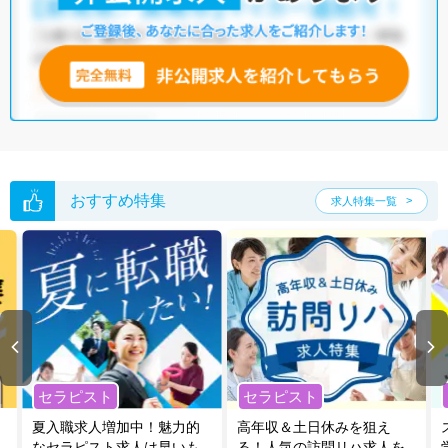
いただくか、お気軽にお問い合わせください。
全国の理学療法士求人
から検索いただくことも可能です。
無料転職支援サービス
にお申し込みいただくと、ご希望条件をヒアリン
グした上で求人をご提案いたします。
ご希望条件がまだ定まっていない方は
人気の希望条件をピックアップし
た求人特集
をぜひご活用ください。
転職支援の他、情報収集や募集状況の確認も、お気軽にご相談くださ
い。
おすすめ特集
求人特集一覧
セラピスト
セラピスト
夏入職求人増加中！魅力的
高年収＆土日休みを狙え
なセラピスト求人は早いも
る！人気の訪問リハ求人を