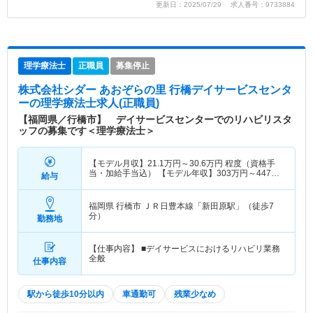
更新日：2025/07/29 求人番号：9733884
理学療法士
正職員
募集停止
株式会社シダー あおぞらの里 行橋デイサービスセンタ
ー
の理学療法士求人(正職員)
【福岡県／行橋市】 デイサービスセンターでのリハビリスタ
ッフの募集です＜理学療法士＞
【モデル月収】
21.1
万円～
30.6
万円
程度（資格手
当・加給手当込） 【モデル年収】
303
万円～
447
万
給与
円
程度（賞与込）
福岡県 行橋市
ＪＲ日豊本線「新田原駅」（徒歩7
分）
勤務地
【仕事内容】 ■デイサービスにおけるリハビリ業務
全般
仕事内容
駅から徒歩10分以内
車通勤可
残業少なめ