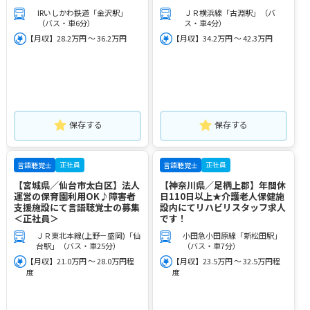
IRいしかわ鉄道「金沢駅」
ＪＲ横浜線「古淵駅」（バ
（バス・車6分）
ス・車4分）
【月収】28.2万円 ～ 36.2万円
【月収】34.2万円 ～ 42.3万円
保存する
保存する
正社員
正社員
言語聴覚士
言語聴覚士
【宮城県／仙台市太白区】法人
【神奈川県／足柄上郡】年間休
運営の保育園利用OK♪障害者
日110日以上★介護老人保健施
支援施設にて言語聴覚士の募集
設内にてリハビリスタッフ求人
＜正社員＞
です！
ＪＲ東北本線(上野－盛岡)「仙
小田急小田原線「新松田駅」
台駅」（バス・車25分）
（バス・車7分）
【月収】21.0万円 ～ 28.0万円程
【月収】23.5万円 ～ 32.5万円程
度
度