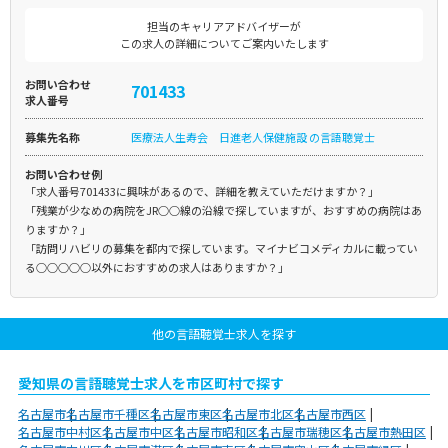
担当のキャリアアドバイザーが
この求人の詳細についてご案内いたします
お問い合わせ
701433
求人番号
募集先名称
医療法人生寿会 日進老人保健施設 の言語聴覚士
お問い合わせ例
「求人番号701433に興味があるので、詳細を教えていただけますか？」
「残業が少なめの病院をJR○○線の沿線で探していますが、おすすめの病院はあ
りますか？」
「訪問リハビリの募集を都内で探しています。マイナビコメディカルに載ってい
る○○○○○以外におすすめの求人はありますか？」
他の言語聴覚士求人を探す
愛知県の言語聴覚士求人を市区町村で探す
名古屋市
名古屋市千種区
名古屋市東区
名古屋市北区
名古屋市西区
名古屋市中村区
名古屋市中区
名古屋市昭和区
名古屋市瑞穂区
名古屋市熱田区