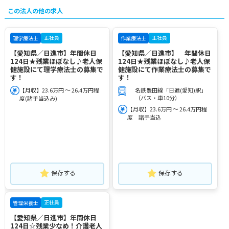
この法人の他の求人
正社員
正社員
理学療法士
作業療法士
【愛知県／日進市】年間休日
【愛知県／日進市】 年間休日
124日★残業ほぼなし♪老人保
124日★残業ほぼなし♪老人保
健施設にて理学療法士の募集で
健施設にて作業療法士の募集で
す！
す！
【月収】23.6万円 ～ 26.4万円程
名鉄豊田線「日進(愛知)駅」
（バス・車10分）
度(諸手当込み)
【月収】23.6万円 ～ 26.4万円程
度 諸手当込
保存する
保存する
正社員
管理栄養士
【愛知県／日進市】年間休日
124日☆残業少なめ！介護老人