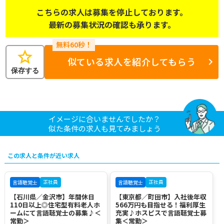
こちらの求人は募集を停止しております。
最新の募集状況の確認も承ります。
star
似ている求人を紹介してもらう
保存する
イメージに合いませんでしたか？
似た条件の求人も見てみましょう
この求人と条件が近い求人
正社員
正社員
言語聴覚士
言語聴覚士
【石川県／金沢市】年間休日
【東京都／町田市】入社後年収
110日以上◎住宅型有料老人ホ
566万円も目指せる！福利厚生
ームにて言語聴覚士の募集♪＜
充実♪ホスピスで言語聴覚士募
常勤＞
集＜常勤＞