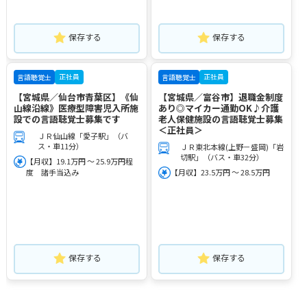
保存する
保存する
正社員
正社員
言語聴覚士
言語聴覚士
【宮城県／仙台市青葉区】《仙
【宮城県／富谷市】退職金制度
山線沿線》医療型障害児入所施
あり◎マイカー通勤OK♪介護
設での言語聴覚士募集です
老人保健施設の言語聴覚士募集
＜正社員＞
ＪＲ仙山線「愛子駅」（バ
ス・車11分）
ＪＲ東北本線(上野－盛岡)「岩
切駅」（バス・車32分）
【月収】19.1万円 ～ 25.9万円程
度 諸手当込み
【月収】23.5万円 ～ 28.5万円
保存する
保存する