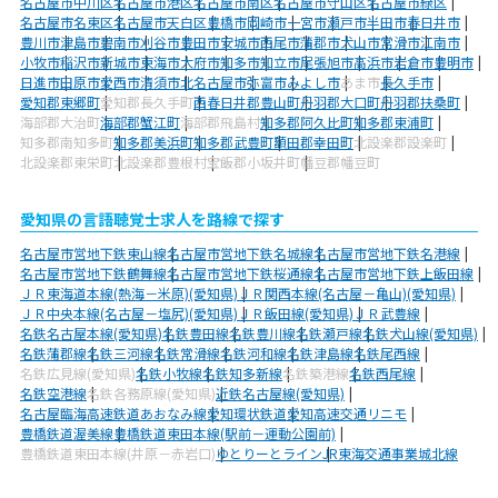
名古屋市中川区
名古屋市港区
名古屋市南区
名古屋市守山区
名古屋市緑区
名古屋市名東区
名古屋市天白区
豊橋市
岡崎市
一宮市
瀬戸市
半田市
春日井市
豊川市
津島市
碧南市
刈谷市
豊田市
安城市
西尾市
蒲郡市
犬山市
常滑市
江南市
小牧市
稲沢市
新城市
東海市
大府市
知多市
知立市
尾張旭市
高浜市
岩倉市
豊明市
日進市
田原市
愛西市
清須市
北名古屋市
弥富市
みよし市
あま市
長久手市
愛知郡東郷町
愛知郡長久手町
西春日井郡豊山町
丹羽郡大口町
丹羽郡扶桑町
海部郡大治町
海部郡蟹江町
海部郡飛島村
知多郡阿久比町
知多郡東浦町
知多郡南知多町
知多郡美浜町
知多郡武豊町
額田郡幸田町
北設楽郡設楽町
北設楽郡東栄町
北設楽郡豊根村
宝飯郡小坂井町
幡豆郡幡豆町
愛知県の言語聴覚士求人を路線で探す
名古屋市営地下鉄東山線
名古屋市営地下鉄名城線
名古屋市営地下鉄名港線
名古屋市営地下鉄鶴舞線
名古屋市営地下鉄桜通線
名古屋市営地下鉄上飯田線
ＪＲ東海道本線(熱海－米原)(愛知県)
ＪＲ関西本線(名古屋－亀山)(愛知県)
ＪＲ中央本線(名古屋－塩尻)(愛知県)
ＪＲ飯田線(愛知県)
ＪＲ武豊線
名鉄名古屋本線(愛知県)
名鉄豊田線
名鉄豊川線
名鉄瀬戸線
名鉄犬山線(愛知県)
名鉄蒲郡線
名鉄三河線
名鉄常滑線
名鉄河和線
名鉄津島線
名鉄尾西線
名鉄広見線(愛知県)
名鉄小牧線
名鉄知多新線
名鉄築港線
名鉄西尾線
名鉄空港線
名鉄各務原線(愛知県)
近鉄名古屋線(愛知県)
名古屋臨海高速鉄道あおなみ線
愛知環状鉄道
愛知高速交通リニモ
豊橋鉄道渥美線
豊橋鉄道東田本線(駅前－運動公園前)
豊橋鉄道東田本線(井原－赤岩口)
ゆとりーとライン
JR東海交通事業城北線