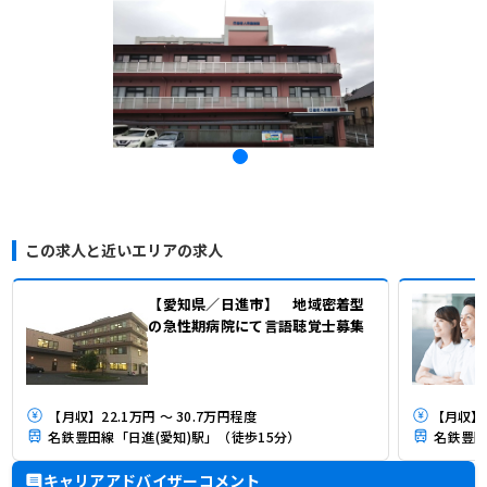
この求人と近いエリアの求人
【愛知県／日進市】 地域密着型
の急性期病院にて言語聴覚士募集
【月収】22.1万円 ～ 30.7万円程度
名鉄豊田線「日進(愛知)駅」（徒歩15分）
名鉄豊田
キャリアアドバイザーコメント