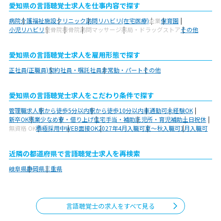
愛知県の言語聴覚士求人を仕事内容で探す
病院
介護福祉施設
クリニック
訪問リハビリ(在宅医療)
企業
保育園
小児リハビリ
整骨院
接骨院
訪問マッサージ
薬局・ドラッグストア
その他
愛知県の言語聴覚士求人を雇用形態で探す
正社員(正職員)
契約社員・嘱託社員
非常勤・パート
その他
愛知県の言語聴覚士求人をこだわり条件で探す
管理職求人
駅から徒歩5分以内
駅から徒歩10分以内
車通勤可
未経験OK
新卒OK
残業少なめ
寮・借り上げ
住宅手当・補助
託児所・育児補助
土日祝休
無資格 OK
積極採用中
WEB面接OK
2027年4月入職可
夏～秋入職可
1月入職可
近隣の都道府県で言語聴覚士求人を再検索
岐阜県
静岡県
三重県
言語聴覚士の求人をすべて見る