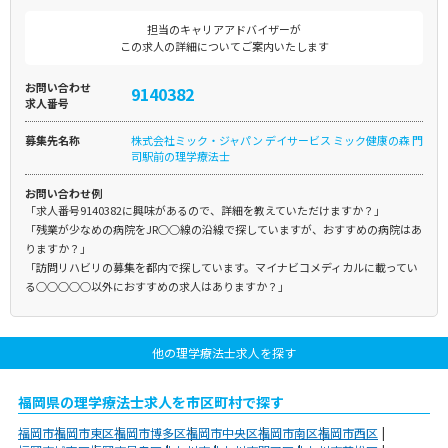
担当のキャリアアドバイザーが
この求人の詳細についてご案内いたします
お問い合わせ
9140382
求人番号
募集先名称
株式会社ミック・ジャパン デイサービス ミック健康の森 門
司駅前の理学療法士
お問い合わせ例
「求人番号9140382に興味があるので、詳細を教えていただけますか？」
「残業が少なめの病院をJR○○線の沿線で探していますが、おすすめの病院はあ
りますか？」
「訪問リハビリの募集を都内で探しています。マイナビコメディカルに載ってい
る○○○○○以外におすすめの求人はありますか？」
他の理学療法士求人を探す
福岡県の理学療法士求人を市区町村で探す
福岡市
福岡市東区
福岡市博多区
福岡市中央区
福岡市南区
福岡市西区