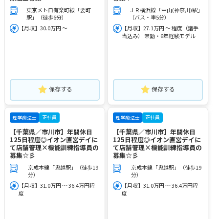
東京メトロ有楽町線「要町
ＪＲ横浜線「中山(神奈川)駅」
駅」（徒歩6分）
（バス・車5分）
【月収】30.0万円 ～
【月収】27.1万円 ～ 程度（諸手
当込み） 常勤・6年経験モデル
保存する
保存する
正社員
正社員
理学療法士
理学療法士
【千葉県／市川市】年間休日
【千葉県／市川市】年間休日
125日程度◎イオン直営デイに
125日程度◎イオン直営デイに
て店舗管理×機能訓練指導員の
て店舗管理×機能訓練指導員の
募集☆彡
募集☆彡
京成本線「鬼越駅」（徒歩19
京成本線「鬼越駅」（徒歩19
分）
分）
【月収】31.0万円 ～ 36.4万円程
【月収】31.0万円 ～ 36.4万円程
度
度