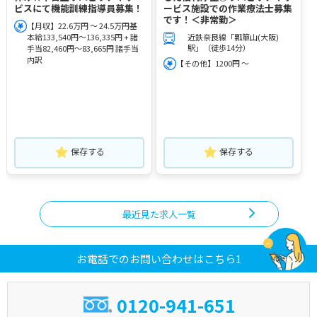
ビスにて機能訓練指導員募集！
ービス施設での作業療法士募集
です！＜非常勤＞
【月収】22.6万円 ～ 24.5万円基
本給133,540円～136,335円 + 諸
近鉄奈良線「瓢箪山(大阪)
駅」（徒歩14分）
手当82,460円～83,665円 諸手当
内訳
【その他】1200円 ～
保存する
保存する
最近見た求人一覧
お電話でのお問い合わせはこちら1
0120-941-651