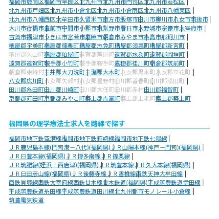
福岡市城南区
福岡市早良区
北九州市
北九州市門司区
北九州市若松区
北九州市戸畑区
北九州市小倉北区
北九州市小倉南区
北九州市八幡東区
北九州市八幡西区
大牟田市
久留米市
直方市
飯塚市
田川市
柳川市
八女市
筑後市
大川市
行橋市
豊前市
中間市
小郡市
筑紫野市
春日市
大野城市
宗像市
太宰府市
古賀市
福津市
うきは市
宮若市
嘉麻市
朝倉市
みやま市
糸島市
那珂川市
糟屋郡宇美町
糟屋郡篠栗町
糟屋郡志免町
糟屋郡須惠町
糟屋郡新宮町
糟屋郡久山町
糟屋郡粕屋町
遠賀郡芦屋町
遠賀郡水巻町
遠賀郡岡垣町
遠賀郡遠賀町
鞍手郡小竹町
鞍手郡鞍手町
嘉穂郡桂川町
朝倉郡筑前町
朝倉郡東峰村
三井郡大刀洗町
三潴郡大木町
八女郡黒木町
八女郡立花町
八女郡広川町
八女郡矢部村
八女郡星野村
田川郡香春町
田川郡添田町
田川郡糸田町
田川郡川崎町
田川郡大任町
田川郡赤村
田川郡福智町
京都郡苅田町
京都郡みやこ町
築上郡吉富町
築上郡上毛町
築上郡築上町
福岡県の理学療法士求人を路線で探す
福岡市地下鉄空港線
福岡市地下鉄箱崎線
福岡市地下鉄七隈線
ＪＲ鹿児島本線(門司港－八代)(福岡県)
ＪＲ山陽本線(神戸－門司)(福岡県)
ＪＲ日豊本線(福岡県)
ＪＲ博多南線
ＪＲ篠栗線
ＪＲ筑肥線(姪浜－西唐津)(福岡県)
ＪＲ筑豊本線
ＪＲ久大本線(福岡県)
ＪＲ日田彦山線(福岡県)
ＪＲ後藤寺線
ＪＲ香椎線
西鉄天神大牟田線
西鉄貝塚線
西鉄太宰府線
西鉄甘木線
甘木鉄道(福岡県)
平成筑豊鉄道伊田線
平成筑豊鉄道糸田線
平成筑豊鉄道田川線
北九州都市モノレール小倉線
筑豊電気鉄道