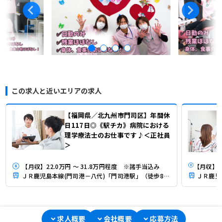
この求人と近いエリアの求人
【福岡県／北九州市門司区】年間休
日117日◎《駅チカ》病院における
理学療法士のお仕事です♪＜正社員
＞
【月収】22.0万円 ～ 31.8万円程度 ※諸手当込み
ＪＲ鹿児島本線(門司港－八代)「門司港駅」（徒歩8分）
求人概要
会社概要
応募方法