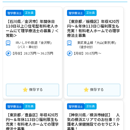
正社員
正社員
理学療法士
理学療法士
【石川県／金沢市】年間休日
【東京都／板橋区】年収420万
110日以上◎住宅型有料老人ホ
円～＆年休113日◎福利厚生も
ームにて理学療法士の募集♪＜
充実！有料老人ホームでの理学
常勤＞
療法士募集
IRいしかわ鉄道「金沢駅」
東武東上線「大山(東京)駅」
（バス・車6分）
（徒歩8分）
【月収】28.2万円 ～ 36.2万円
【月収】30.0万円 ～
保存する
保存する
正社員
正社員
理学療法士
理学療法士
【東京都／豊島区】年収420万
【神奈川県／横浜市緑区】 人
円～＆年休113日◎福利厚生も
気の横浜エリアでのお仕事！介
充実！有料老人ホームでの理学
護老人保健施設でのセラピスト
療法士募集
募集！