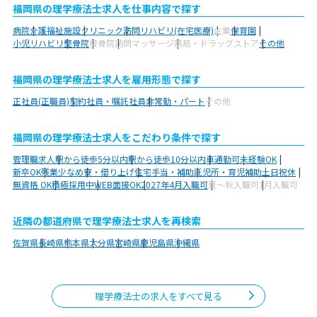
福岡県の理学療法士求人を仕事内容で探す
病院
介護福祉施設
クリニック
訪問リハビリ(在宅医療)
企業
保育園
小児リハビリ
整骨院
接骨院
訪問マッサージ
薬局・ドラッグストア
その他
福岡県の理学療法士求人を雇用形態で探す
正社員(正職員)
契約社員・嘱託社員
非常勤・パート
その他
福岡県の理学療法士求人をこだわり条件で探す
管理職求人
駅から徒歩5分以内
駅から徒歩10分以内
車通勤可
未経験OK
新卒OK
残業少なめ
寮・借り上げ
住宅手当・補助
託児所・育児補助
土日祝休
無資格 OK
積極採用中
WEB面接OK
2027年4月入職可
夏～秋入職可
1月入職可
近隣の都道府県で理学療法士求人を再検索
佐賀県
長崎県
熊本県
大分県
宮崎県
鹿児島県
沖縄県
理学療法士の求人をすべて見る