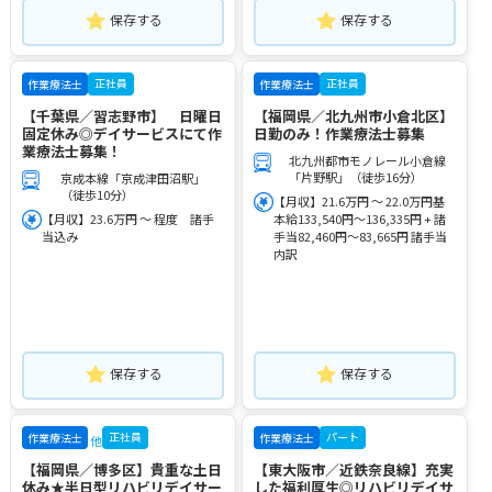
保存する
保存する
正社員
正社員
作業療法士
作業療法士
【千葉県／習志野市】 日曜日
【福岡県／北九州市小倉北区】
固定休み◎デイサービスにて作
日勤のみ！作業療法士募集
業療法士募集！
北九州都市モノレール小倉線
「片野駅」（徒歩16分）
京成本線「京成津田沼駅」
（徒歩10分）
【月収】21.6万円 ～ 22.0万円基
【月収】23.6万円 ～ 程度 諸手
本給133,540円～136,335円 + 諸
当込み
手当82,460円～83,665円 諸手当
内訳
保存する
保存する
正社員
パート
作業療法士
作業療法士
他
【福岡県／博多区】貴重な土日
【東大阪市／近鉄奈良線】充実
休み★半日型リハビリデイサー
した福利厚生◎リハビリデイサ