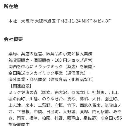
所在地
本社：大阪府 大阪市旭区 千林2-11-24 MIK千林ビル3F
会社概要
薬局、薬店の経営、医薬品の小売と輸入業務
雑貨類販売・酒類販売・100 円ショップ運営
関西を中心にドラッグミック（薬店）を展開・
全国発送のスカイミック事業（通信販売）・
海外事業・商品開発（健康食品・化粧品など）
【関連施設】
ミック健康の森（国立、南大沢、西武立川、打越町、川口、
堀の内町、川越、のりゆき台、真砂、鷺沼、大日、園生町、
上志津、米本、三萩野、守恒、竹下、西鉄久留米、筑後山ノ
井、下曽根、中間、日出町、大野城、貝塚、門司駅前、みや
き、門真、摂津、柏原、村野、瓢箪山、泉佐野）※全国で56
施設展開中