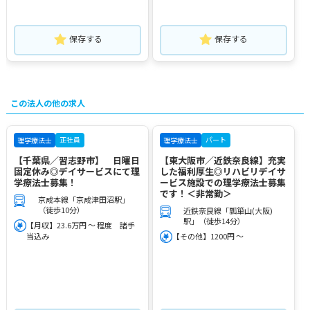
保存する
保存する
この法人の他の求人
正社員
パート
理学療法士
理学療法士
【千葉県／習志野市】 日曜日
【東大阪市／近鉄奈良線】充実
固定休み◎デイサービスにて理
した福利厚生◎リハビリデイサ
学療法士募集！
ービス施設での理学療法士募集
です！＜非常勤＞
京成本線「京成津田沼駅」
（徒歩10分）
近鉄奈良線「瓢箪山(大阪)
駅」（徒歩14分）
【月収】23.6万円 ～ 程度 諸手
当込み
【その他】1200円 ～