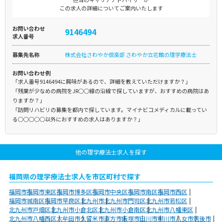
この求人の詳細についてご案内いたします
お問い合わせ
9146494
求人番号
募集先名称
株式会社さわやか倶楽部 さわやか立花館の理学療法士
お問い合わせ例
「求人番号9146494に興味があるので、詳細を教えていただけますか？」
「残業が少なめの病院をJR○○線の沿線で探していますが、おすすめの病院はあ
りますか？」
「訪問リハビリの募集を都内で探しています。マイナビコメディカルに載ってい
る○○○○○以外におすすめの求人はありますか？」
他の理学療法士求人を探す
福岡県の理学療法士求人を市区町村で探す
福岡市
福岡市東区
福岡市博多区
福岡市中央区
福岡市南区
福岡市西区
福岡市城南区
福岡市早良区
北九州市
北九州市門司区
北九州市若松区
北九州市戸畑区
北九州市小倉北区
北九州市小倉南区
北九州市八幡東区
北九州市八幡西区
大牟田市
久留米市
直方市
飯塚市
田川市
柳川市
八女市
筑後市