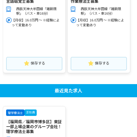
言語聴覚士募集
作業療法士募集
西鉄天神大牟田線「雑餉隈
西鉄天神大牟田線「雑餉隈
駅」（バス・車16分）
駅」（バス・車16分）
【月収】16.0万円 ～ ※経験によ
【月収】16.0万円 ～ ※経験によ
って変動あり
って変動あり
保存する
保存する
最近見た求人
正社員
理学療法士
【福岡県／福岡市博多区】東証
一部上場企業のグループ会社！
理学療法士募集