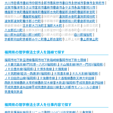
大川市
行橋市
豊前市
中間市
小郡市
筑紫野市
春日市
大野城市
宗像市
太宰府市
古賀市
福津市
うきは市
宮若市
嘉麻市
朝倉市
みやま市
糸島市
那珂川市
糟屋郡宇美町
糟屋郡篠栗町
糟屋郡志免町
糟屋郡須惠町
糟屋郡新宮町
糟屋郡久山町
糟屋郡粕屋町
遠賀郡芦屋町
遠賀郡水巻町
遠賀郡岡垣町
遠賀郡遠賀町
鞍手郡小竹町
鞍手郡鞍手町
嘉穂郡桂川町
朝倉郡筑前町
朝倉郡東峰村
三井郡大刀洗町
三潴郡大木町
八女郡黒木町
八女郡立花町
八女郡広川町
八女郡矢部村
八女郡星野村
田川郡香春町
田川郡添田町
田川郡糸田町
田川郡川崎町
田川郡大任町
田川郡赤村
田川郡福智町
京都郡苅田町
京都郡みやこ町
築上郡吉富町
築上郡上毛町
築上郡築上町
福岡県の理学療法士求人を路線で探す
福岡市地下鉄空港線
福岡市地下鉄箱崎線
福岡市地下鉄七隈線
ＪＲ鹿児島本線(門司港－八代)(福岡県)
ＪＲ山陽本線(神戸－門司)(福岡県)
ＪＲ日豊本線(福岡県)
ＪＲ博多南線
ＪＲ篠栗線
ＪＲ筑肥線(姪浜－西唐津)(福岡県)
ＪＲ筑豊本線
ＪＲ久大本線(福岡県)
ＪＲ日田彦山線(福岡県)
ＪＲ後藤寺線
ＪＲ香椎線
西鉄天神大牟田線
西鉄貝塚線
西鉄太宰府線
西鉄甘木線
甘木鉄道(福岡県)
平成筑豊鉄道伊田線
平成筑豊鉄道糸田線
平成筑豊鉄道田川線
北九州都市モノレール小倉線
筑豊電気鉄道
福岡県の理学療法士求人を仕事内容で探す
病院
介護福祉施設
クリニック
訪問リハビリ(在宅医療)
企業
保育園