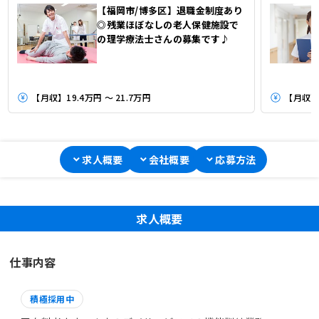
【福岡市/博多区】退職金制度あり
◎残業ほぼなしの老人保健施設で
の理学療法士さんの募集です♪
【月収】19.4万円 ～ 21.7万円
【月収】2
求人概要
会社概要
応募方法
求人概要
仕事内容
積極採用中