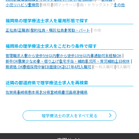
小児リハビリ
整骨院
接骨院
訪問マッサージ
薬局・ドラッグストア
その他
福岡県の理学療法士求人を雇用形態で探す
正社員(正職員)
契約社員・嘱託社員
非常勤・パート
その他
福岡県の理学療法士求人をこだわり条件で探す
管理職求人
駅から徒歩5分以内
駅から徒歩10分以内
車通勤可
未経験OK
新卒OK
残業少なめ
寮・借り上げ
住宅手当・補助
託児所・育児補助
土日祝休
無資格 OK
積極採用中
WEB面接OK
2027年4月入職可
夏～秋入職可
1月入職可
近隣の都道府県で理学療法士求人を再検索
佐賀県
長崎県
熊本県
大分県
宮崎県
鹿児島県
沖縄県
理学療法士の求人をすべて見る