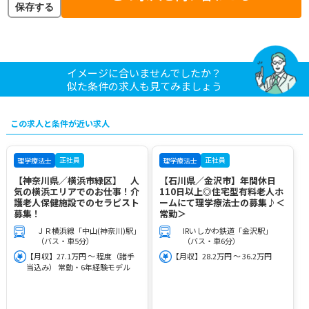
保存する
イメージに合いませんでしたか？
似た条件の求人も見てみましょう
この求人と条件が近い求人
正社員
正社員
理学療法士
理学療法士
【神奈川県／横浜市緑区】 人
【石川県／金沢市】年間休日
気の横浜エリアでのお仕事！介
110日以上◎住宅型有料老人ホ
護老人保健施設でのセラピスト
ームにて理学療法士の募集♪＜
募集！
常勤＞
ＪＲ横浜線「中山(神奈川)駅」
IRいしかわ鉄道「金沢駅」
（バス・車5分）
（バス・車6分）
【月収】27.1万円 ～ 程度（諸手
【月収】28.2万円 ～ 36.2万円
当込み） 常勤・6年経験モデル