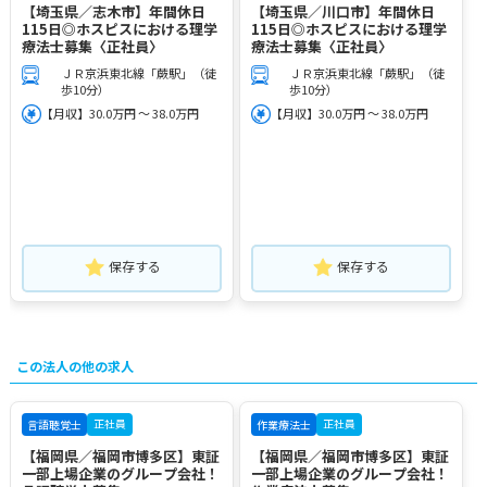
【埼玉県／志木市】年間休日
【埼玉県／川口市】年間休日
115日◎ホスピスにおける理学
115日◎ホスピスにおける理学
療法士募集〈正社員〉
療法士募集〈正社員〉
ＪＲ京浜東北線「蕨駅」（徒
ＪＲ京浜東北線「蕨駅」（徒
歩10分）
歩10分）
【月収】30.0万円 ～ 38.0万円
【月収】30.0万円 ～ 38.0万円
保存する
保存する
この法人の他の求人
正社員
正社員
言語聴覚士
作業療法士
【福岡県／福岡市博多区】東証
【福岡県／福岡市博多区】東証
一部上場企業のグループ会社！
一部上場企業のグループ会社！