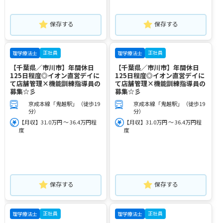
保存する
保存する
正社員
正社員
理学療法士
理学療法士
【千葉県／市川市】年間休日
【千葉県／市川市】年間休日
125日程度◎イオン直営デイに
125日程度◎イオン直営デイに
て店舗管理×機能訓練指導員の
て店舗管理×機能訓練指導員の
募集☆彡
募集☆彡
京成本線「鬼越駅」（徒歩19
京成本線「鬼越駅」（徒歩19
分）
分）
【月収】31.0万円 ～ 36.4万円程
【月収】31.0万円 ～ 36.4万円程
度
度
保存する
保存する
正社員
正社員
理学療法士
理学療法士