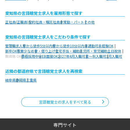
愛知県の言語聴覚士求人を雇用形態で探す
正社員(正職員)
契約社員・嘱託社員
非常勤・パート
その他
愛知県の言語聴覚士求人をこだわり条件で探す
管理職求人
駅から徒歩5分以内
駅から徒歩10分以内
車通勤可
未経験OK
新卒OK
残業少なめ
寮・借り上げ
住宅手当・補助
託児所・育児補助
土日祝休
無資格 OK
積極採用中
WEB面接OK
2027年4月入職可
夏～秋入職可
1月入職可
近隣の都道府県で言語聴覚士求人を再検索
岐阜県
静岡県
三重県
言語聴覚士の求人をすべて見る
専門サイト