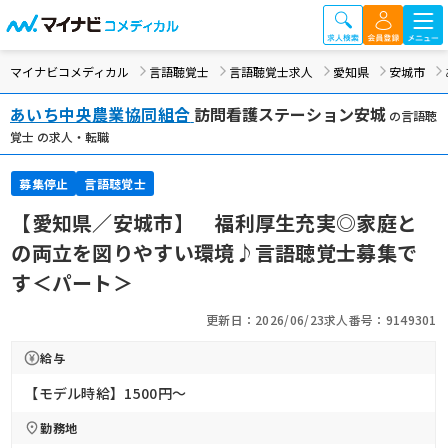
マイナビコメディカル
言語聴覚士
言語聴覚士求人
愛知県
安城市
あいち中央農業協同組合
訪問看護ステーション安城
の言語聴
覚士 の求人・転職
募集停止
言語聴覚士
【愛知県／安城市】 福利厚生充実◎家庭と
の両立を図りやすい環境♪言語聴覚士募集で
す＜パート＞
更新日：2026/06/23
求人番号：9149301
給与
【モデル時給】1500円〜
勤務地