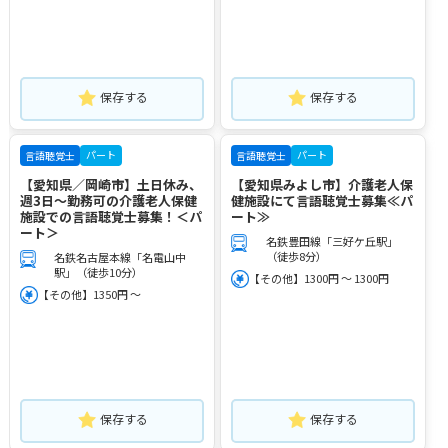
保存する
保存する
パート
パート
言語聴覚士
言語聴覚士
【愛知県／岡崎市】土日休み、
【愛知県みよし市】介護老人保
週3日～勤務可の介護老人保健
健施設にて言語聴覚士募集≪パ
施設での言語聴覚士募集！＜パ
ート≫
ート＞
名鉄豊田線「三好ケ丘駅」
（徒歩8分）
名鉄名古屋本線「名電山中
駅」（徒歩10分）
【その他】1300円 ～ 1300円
【その他】1350円 ～
保存する
保存する