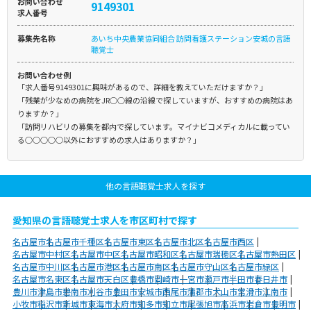
お問い合わせ
9149301
求人番号
募集先名称
あいち中央農業協同組合 訪問看護ステーション安城の言語
聴覚士
お問い合わせ例
「求人番号9149301に興味があるので、詳細を教えていただけますか？」
「残業が少なめの病院をJR○○線の沿線で探していますが、おすすめの病院はあ
りますか？」
「訪問リハビリの募集を都内で探しています。マイナビコメディカルに載ってい
る○○○○○以外におすすめの求人はありますか？」
他の言語聴覚士求人を探す
愛知県の言語聴覚士求人を市区町村で探す
名古屋市
名古屋市千種区
名古屋市東区
名古屋市北区
名古屋市西区
名古屋市中村区
名古屋市中区
名古屋市昭和区
名古屋市瑞穂区
名古屋市熱田区
名古屋市中川区
名古屋市港区
名古屋市南区
名古屋市守山区
名古屋市緑区
名古屋市名東区
名古屋市天白区
豊橋市
岡崎市
一宮市
瀬戸市
半田市
春日井市
豊川市
津島市
碧南市
刈谷市
豊田市
安城市
西尾市
蒲郡市
犬山市
常滑市
江南市
小牧市
稲沢市
新城市
東海市
大府市
知多市
知立市
尾張旭市
高浜市
岩倉市
豊明市