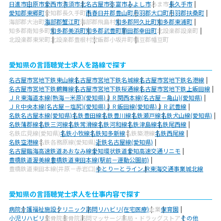
日進市
田原市
愛西市
清須市
北名古屋市
弥富市
みよし市
あま市
長久手市
愛知郡東郷町
愛知郡長久手町
西春日井郡豊山町
丹羽郡大口町
丹羽郡扶桑町
海部郡大治町
海部郡蟹江町
海部郡飛島村
知多郡阿久比町
知多郡東浦町
知多郡南知多町
知多郡美浜町
知多郡武豊町
額田郡幸田町
北設楽郡設楽町
北設楽郡東栄町
北設楽郡豊根村
宝飯郡小坂井町
幡豆郡幡豆町
愛知県の言語聴覚士求人を路線で探す
名古屋市営地下鉄東山線
名古屋市営地下鉄名城線
名古屋市営地下鉄名港線
名古屋市営地下鉄鶴舞線
名古屋市営地下鉄桜通線
名古屋市営地下鉄上飯田線
ＪＲ東海道本線(熱海－米原)(愛知県)
ＪＲ関西本線(名古屋－亀山)(愛知県)
ＪＲ中央本線(名古屋－塩尻)(愛知県)
ＪＲ飯田線(愛知県)
ＪＲ武豊線
名鉄名古屋本線(愛知県)
名鉄豊田線
名鉄豊川線
名鉄瀬戸線
名鉄犬山線(愛知県)
名鉄蒲郡線
名鉄三河線
名鉄常滑線
名鉄河和線
名鉄津島線
名鉄尾西線
名鉄広見線(愛知県)
名鉄小牧線
名鉄知多新線
名鉄築港線
名鉄西尾線
名鉄空港線
名鉄各務原線(愛知県)
近鉄名古屋線(愛知県)
名古屋臨海高速鉄道あおなみ線
愛知環状鉄道
愛知高速交通リニモ
豊橋鉄道渥美線
豊橋鉄道東田本線(駅前－運動公園前)
豊橋鉄道東田本線(井原－赤岩口)
ゆとりーとライン
JR東海交通事業城北線
愛知県の言語聴覚士求人を仕事内容で探す
病院
介護福祉施設
クリニック
訪問リハビリ(在宅医療)
企業
保育園
小児リハビリ
整骨院
接骨院
訪問マッサージ
薬局・ドラッグストア
その他