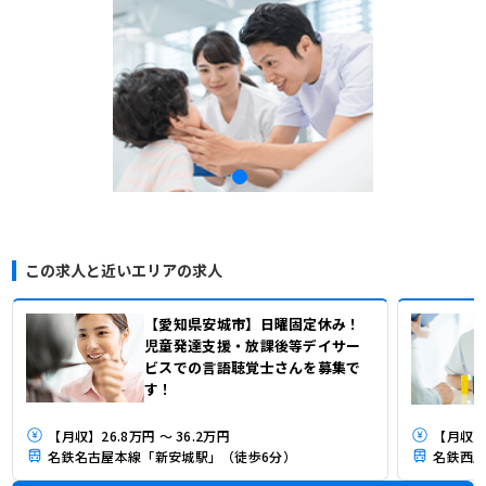
この求人と近いエリアの求人
【愛知県安城市】日曜固定休み！
児童発達支援・放課後等デイサー
ビスでの言語聴覚士さんを募集で
す！
【月収】26.8万円 ～ 36.2万円
【月収】2
名鉄名古屋本線「新安城駅」（徒歩6分）
名鉄西尾