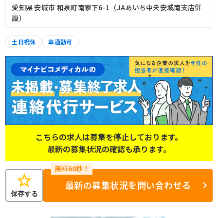
愛知県 安城市 和泉町南家下6-1（JAあいち中央安城南支店併
設）
土日祝休
車通勤可
こちらの求人は募集を停止しております。
最新の募集状況の確認も承ります。
star
最新の募集状況を問い合わせる
保存する