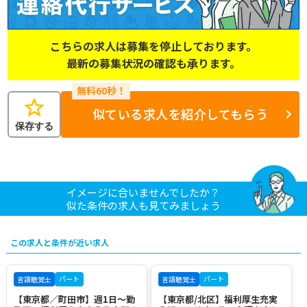
こちらの求人は募集を停止しております。
最新の募集状況の確認も承ります。
star
似ている求人を紹介してもらう
保存する
イメージに合いませんでしたか？
似た条件の求人も見てみましょう
この求人と条件が近い求人
パート
パート
言語聴覚士
言語聴覚士
【東京都／町田市】週1日～勤
【東京都/北区】福利厚生充実