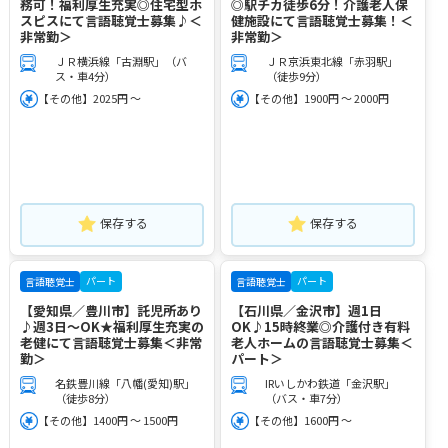
務可！福利厚生充実◎住宅型ホ
◎駅チカ徒歩6分！介護老人保
スピスにて言語聴覚士募集♪＜
健施設にて言語聴覚士募集！＜
非常勤＞
非常勤＞
ＪＲ横浜線「古淵駅」（バ
ＪＲ京浜東北線「赤羽駅」
ス・車4分）
（徒歩9分）
【その他】2025円 ～
【その他】1900円 ～ 2000円
保存する
保存する
パート
パート
言語聴覚士
言語聴覚士
【愛知県／豊川市】託児所あり
【石川県／金沢市】週1日
♪週3日～OK★福利厚生充実の
OK♪15時終業◎介護付き有料
老健にて言語聴覚士募集＜非常
老人ホームの言語聴覚士募集＜
勤＞
パート＞
名鉄豊川線「八幡(愛知)駅」
IRいしかわ鉄道「金沢駅」
（徒歩8分）
（バス・車7分）
【その他】1400円 ～ 1500円
【その他】1600円 ～