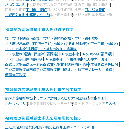
八女郡広川町
八女郡矢部村
八女郡星野村
田川郡香春町
田川郡添田町
田川郡糸田町
田川郡川崎町
田川郡大任町
田川郡赤村
田川郡福智町
京都郡苅田町
京都郡みやこ町
築上郡吉富町
築上郡上毛町
築上郡築上町
福岡県の言語聴覚士求人を路線で探す
福岡市地下鉄空港線
福岡市地下鉄箱崎線
福岡市地下鉄七隈線
ＪＲ鹿児島本線(門司港－八代)(福岡県)
ＪＲ山陽本線(神戸－門司)(福岡県)
ＪＲ日豊本線(福岡県)
ＪＲ博多南線
ＪＲ篠栗線
ＪＲ筑肥線(姪浜－西唐津)(福岡県)
ＪＲ筑豊本線
ＪＲ久大本線(福岡県)
ＪＲ日田彦山線(福岡県)
ＪＲ後藤寺線
ＪＲ香椎線
西鉄天神大牟田線
西鉄貝塚線
西鉄太宰府線
西鉄甘木線
甘木鉄道(福岡県)
平成筑豊鉄道伊田線
平成筑豊鉄道糸田線
平成筑豊鉄道田川線
北九州都市モノレール小倉線
筑豊電気鉄道
福岡県の言語聴覚士求人を仕事内容で探す
病院
介護福祉施設
クリニック
訪問リハビリ(在宅医療)
企業
保育園
小児リハビリ
整骨院
接骨院
訪問マッサージ
薬局・ドラッグストア
その他
福岡県の言語聴覚士求人を雇用形態で探す
正社員(正職員)
契約社員・嘱託社員
非常勤・パート
その他