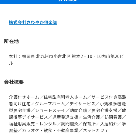
株式会社さわやか倶楽部
所在地
本社：福岡県 北九州市小倉北区 熊本2‐10‐10内山第20ビ
ル
会社概要
介護付きホーム／住宅型有料老人ホーム／サービス付き高齢
者向け住宅／グループホーム／デイサービス／小規模多機能
型居宅介護／ショートステイ／訪問介護／居宅介護支援／放
課後等デイサービス／児童発達支援／生活介護／訪問看護／
福祉用具販売・レンタル／訪問鍼灸／保育所／入居紹介／学
習塾／カラオケ・飲食・不動産事業／ネットカフェ