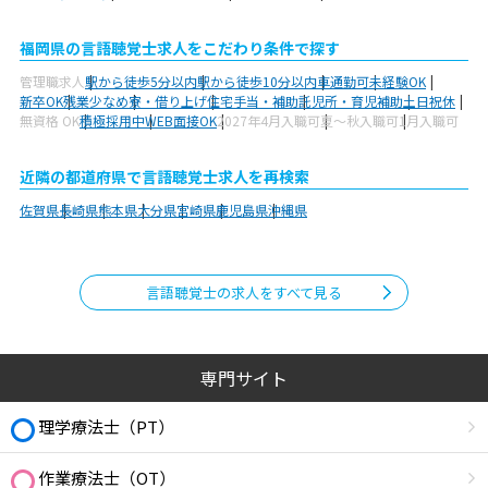
福岡県の言語聴覚士求人をこだわり条件で探す
管理職求人
駅から徒歩5分以内
駅から徒歩10分以内
車通勤可
未経験OK
新卒OK
残業少なめ
寮・借り上げ
住宅手当・補助
託児所・育児補助
土日祝休
無資格 OK
積極採用中
WEB面接OK
2027年4月入職可
夏～秋入職可
1月入職可
近隣の都道府県で言語聴覚士求人を再検索
佐賀県
長崎県
熊本県
大分県
宮崎県
鹿児島県
沖縄県
言語聴覚士の求人をすべて見る
専門サイト
理学療法士（PT）
作業療法士（OT）