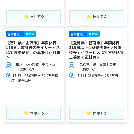
保存する
保存する
正社員
正社員
言語聴覚士
言語聴覚士
【石川県／金沢市】年間休日
【愛知県／碧南市】年間休日
115日♪放課後等デイサービス
115日以上☆駅徒歩6分♪放課
にて言語聴覚士の募集＜正社員
後等デイサービスにて言語聴覚
＞
士募集＜正社員＞
IRいしかわ鉄道「東金沢駅」
名鉄三河線「碧南中央駅」
（徒歩16分）
（徒歩6分）
【月収】25.0万円 ～ 30.0万円程
【月収】23.0万円 ～ 25.0万円
度 諸手当込
保存する
保存する