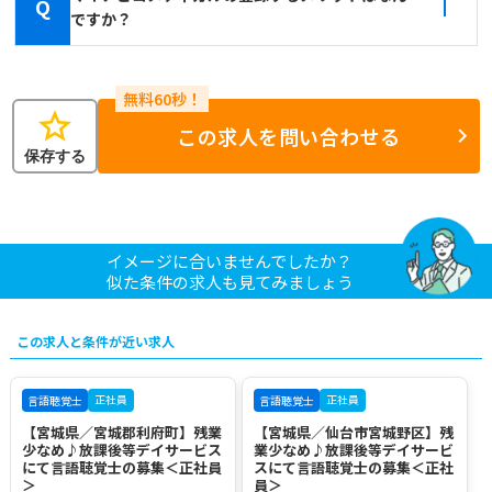
Q
ですか？
star
この求人を問い合わせる
保存する
イメージに合いませんでしたか？
似た条件の求人も見てみましょう
この求人と条件が近い求人
正社員
正社員
言語聴覚士
言語聴覚士
【宮城県／宮城郡利府町】残業
【宮城県／仙台市宮城野区】残
少なめ♪放課後等デイサービス
業少なめ♪放課後等デイサービ
にて言語聴覚士の募集＜正社員
スにて言語聴覚士の募集＜正社
＞
員＞