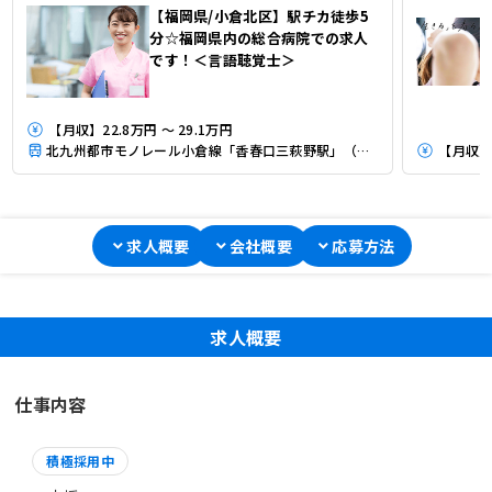
【福岡県/小倉北区】駅チカ徒歩5
分☆福岡県内の総合病院での求人
です！＜言語聴覚士＞
【月収】22.8万円 ～ 29.1万円
北九州都市モノレール小倉線「香春口三萩野駅」（徒歩5分）
【月収】
求人概要
会社概要
応募方法
求人概要
仕事内容
積極採用中