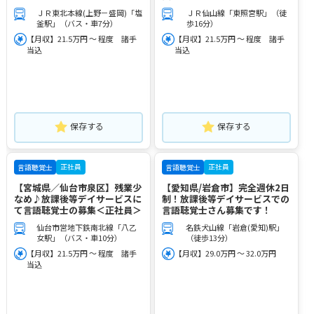
ＪＲ東北本線(上野－盛岡)「塩
ＪＲ仙山線「東照宮駅」（徒
釜駅」（バス・車7分）
歩16分）
【月収】21.5万円 ～ 程度 諸手
【月収】21.5万円 ～ 程度 諸手
当込
当込
保存する
保存する
正社員
正社員
言語聴覚士
言語聴覚士
【宮城県／仙台市泉区】残業少
【愛知県/岩倉市】完全週休2日
なめ♪放課後等デイサービスに
制！放課後等デイサービスでの
て言語聴覚士の募集＜正社員＞
言語聴覚士さん募集です！
仙台市営地下鉄南北線「八乙
名鉄犬山線「岩倉(愛知)駅」
女駅」（バス・車10分）
（徒歩13分）
【月収】21.5万円 ～ 程度 諸手
【月収】29.0万円 ～ 32.0万円
当込