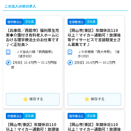
この法人の他の求人
正社員
正社員
理学療法士
言語聴覚士
【兵庫県／西脇市】福利厚生充
【岡山市/東区】年間休日110
実◆介護付き有料老人ホームに
以上！マイカー通勤可！放課後
おける理学療法士のお仕事です
等デイサービスで言語聴覚士さ
♪＜正社員＞
ん募集です♪
ＪＲ加古川線「新西脇駅」
ＪＲ赤穂線「西大寺駅」（徒
（徒歩8分）
歩19分）
【月収】23.4万円 ～ 33.1万円程
【月収】20.4万円 ～ 30.1万円
度
保存する
保存する
正社員
正社員
作業療法士
理学療法士
【岡山市/東区】年間休日110
【岡山市/東区】年間休日110
以上！マイカー通勤可！放課後
以上！マイカー通勤可！放課後