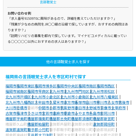
言語聴覚士
お問い合わせ例
「求人番号9150970に興味があるので、詳細を教えていただけますか？」
「残業が少なめの病院をJR○○線の沿線で探していますが、おすすめの病院はあ
りますか？」
「訪問リハビリの募集を都内で探しています。マイナビコメディカルに載ってい
る○○○○○以外におすすめの求人はありますか？」
他の言語聴覚士求人を探す
福岡県の言語聴覚士求人を市区町村で探す
福岡市
福岡市東区
福岡市博多区
福岡市中央区
福岡市南区
福岡市西区
福岡市城南区
福岡市早良区
北九州市
北九州市門司区
北九州市若松区
北九州市戸畑区
北九州市小倉北区
北九州市小倉南区
北九州市八幡東区
北九州市八幡西区
大牟田市
久留米市
直方市
飯塚市
田川市
柳川市
八女市
筑後市
大川市
行橋市
豊前市
中間市
小郡市
筑紫野市
春日市
大野城市
宗像市
太宰府市
古賀市
福津市
うきは市
宮若市
嘉麻市
朝倉市
みやま市
糸島市
那珂川市
糟屋郡宇美町
糟屋郡篠栗町
糟屋郡志免町
糟屋郡須惠町
糟屋郡新宮町
糟屋郡久山町
糟屋郡粕屋町
遠賀郡芦屋町
遠賀郡水巻町
遠賀郡岡垣町
遠賀郡遠賀町
鞍手郡小竹町
鞍手郡鞍手町
嘉穂郡桂川町
朝倉郡筑前町
朝倉郡東峰村
三井郡大刀洗町
三潴郡大木町
八女郡黒木町
八女郡立花町