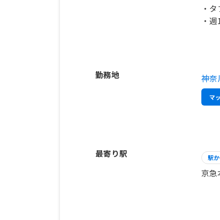
・タ
・週
勤務地
神奈
マ
最寄り駅
駅か
京急