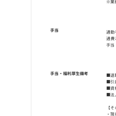
手当
通勤
通費
手当
手当・福利厚生備考
■退
■引
■資
■法
【そ
・現