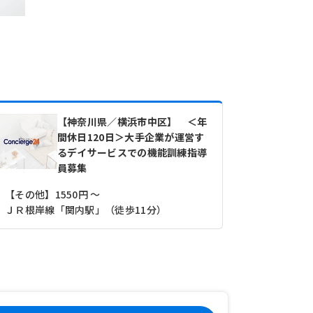
【神奈川県／横浜市中区】 ＜年
間休日120日＞大手企業が運営す
るデイサービスでの機能訓練指導
員募集
【その他】1550円 ～
ＪＲ根岸線「関内駅」（徒歩11分）
ＪＲ根岸線