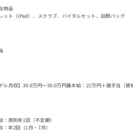
与物品
員
デル月収】30.0万円〜50.0万円基本給：21万円＋諸手当（
給：原則年1回（不定期）
与：年2回（1月・7月）