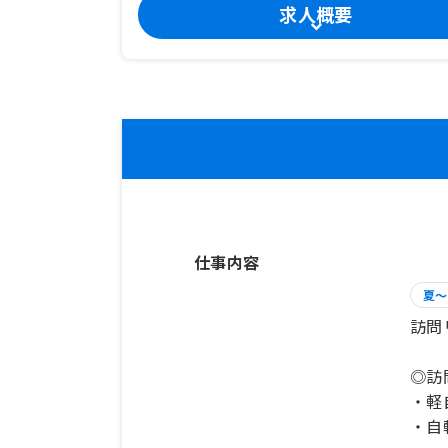
求人概要
仕事内容
夏～
訪問
◎訪
・軽
・自