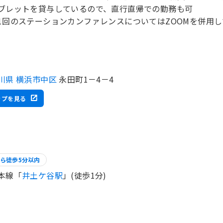
ブレットを貸与しているので、直行直帰での勤務も可
1回のステーションカンファレンスについてはZOOMを併用
川県 横浜市中区
永田町1－4－4
ップを見る
ら徒歩5分以内
本線「
井土ケ谷駅
」(徒歩1分)