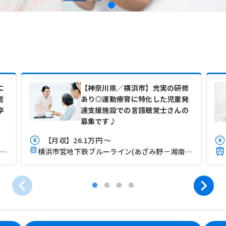
に
【神奈川県／横浜市】充実の研修
言
あり◎運動療育に特化した児童発
卒
達支援施設での言語聴覚士さんの
募集です♪
【月収】26.1万円 ～
浜市営地下鉄ブルーライン(あざみ野－湘南台)「伊勢佐木長者町駅」（徒歩2分）
横浜市営地下鉄ブルーライン(あざみ野－湘南台)「伊勢佐木長者町駅」（徒歩2分）