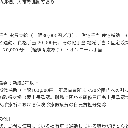
手当 実費支給（上限30,000円／月）、住宅手当 住宅補助 3
と連動、資格手当 20,000円、その他手当 地域手当：固定残業
 20,000円～（経験考慮あり）・オンコール手当
職金：勤続5年以上
越代補助（上限100,000円。所属事業所まで30分圏内への引
格取得支援（要上長承認。職務に関わる研修費用も上長承認
人診療所における保険診療医療費の自費負担分免除
の他】
状、訪問に使用している社有車で通勤している職員がほとん