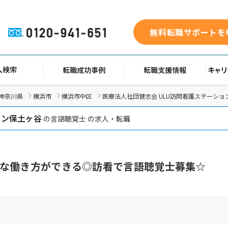
無料転職サポートを
0120-941-651
ド
求人検索
転職成功事例
転職支
神奈川県
横浜市
横浜市中区
医療法人社団健志会 ULU訪問看護ステーシ
ョン保土ヶ谷
の言語聴覚士 の求人・転職
な働き方ができる◎訪看で言語聴覚士募集☆