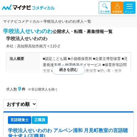
マイナビコメディカル
学校法人せいわのわ求人一覧
学校法人せいわのわ
公開求人・転職・募集情報一覧
学校法人せいわのわ
本社：高知県高知市南万々110-2
法人概要
■認定こども園 ■小規模保育所 ■企業主導型保育 ■児
童発達支援・放課後等デイサービス ■保育所等訪問
支援 ■相談支援事業所 ■学童保育 ■習い事・進学
塾・個別指導塾 など
9
求人数
件
※非公開求人を除く
特色
高知県高知市にて地域の子育てを支えている法人で
す。2023年には現在の法人名称へ変更し、新たな
一歩を踏み出しています。現在は、認定こども園、
小規模保育所、企業主導型保育所、放課後等デイサ
ービス、学童保育、進学塾など、乳児から高校生ま
言語聴覚士
正職員
でを対象とした幅広い教育・福祉サービスを提供さ
れています。地域社会との共生・交流を重視し、地
学校法人せいわのわ アルペン清和 月見町教室
の言語聴
域の方々と協働しながら、地域ニーズに応える質の
覚士求人(正職員)