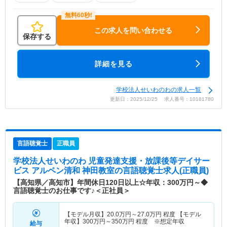
この求人を問い合わせる
保存する
詳細を見る
学校法人せいわのわの求人一覧
更新日：2025/12/25 求人番号：10181780
言語聴覚士
正職員
学校法人せいわのわ 児童発達支援・放課後等デイサー
ビス アルペン清和 神田教室
の言語聴覚士求人(正職員)
【高知県／高知市】年間休日120日以上☆年収：300万円～◆
言語聴覚士のお仕事です♪＜正社員＞
【モデル月収】
20.0
万円～
27.0
万円
程度 【モデル
年収】
300
万円～
350
万円
程度 ※想定年収
給与