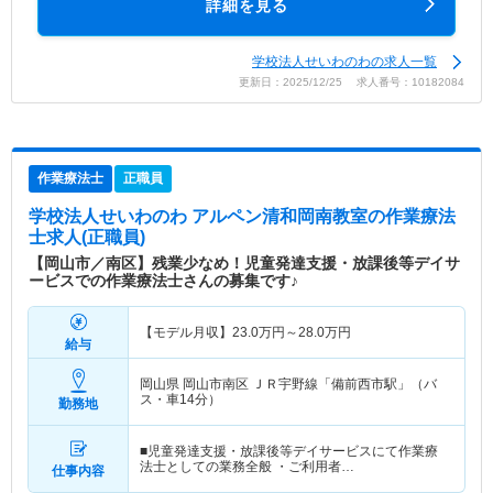
詳細を見る
学校法人せいわのわの求人一覧
更新日：2025/12/25 求人番号：10182084
作業療法士
正職員
学校法人せいわのわ アルペン清和岡南教室
の作業療法
士求人(正職員)
【岡山市／南区】残業少なめ！児童発達支援・放課後等デイサ
ービスでの作業療法士さんの募集です♪
【モデル月収】
23.0
万円～
28.0
万円
給与
岡山県 岡山市南区
ＪＲ宇野線「備前西市駅」（バ
ス・車14分）
勤務地
■児童発達支援・放課後等デイサービスにて作業療
法士としての業務全般 ・ご利用者…
仕事内容