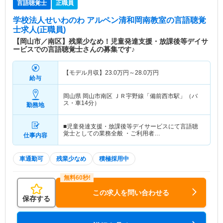
言語聴覚士
正職員
学校法人せいわのわ アルペン清和岡南教室
の言語聴覚
士求人(正職員)
【岡山市／南区】残業少なめ！児童発達支援・放課後等デイサ
ービスでの言語聴覚士さんの募集です♪
【モデル月収】
23.0
万円～
28.0
万円
給与
岡山県 岡山市南区
ＪＲ宇野線「備前西市駅」（バ
ス・車14分）
勤務地
■児童発達支援・放課後等デイサービスにて言語聴
覚士としての業務全般 ・ご利用者…
仕事内容
車通勤可
残業少なめ
積極採用中
この求人を問い合わせる
保存する