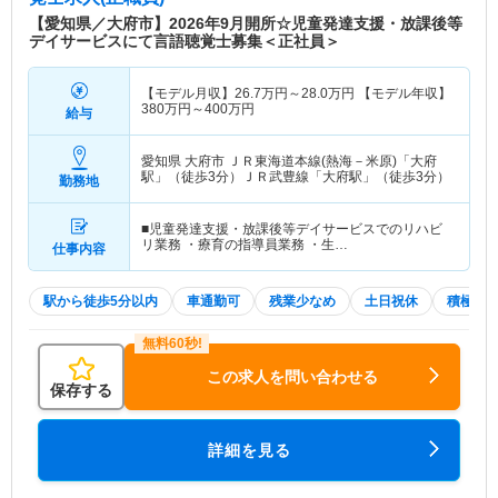
高い教育・福祉サービスの提供を目指しておられま
【愛知県／大府市】2026年9月開所☆児童発達支援・放課後等
す。長年の歴史と経験に基づいた安定した経営基盤
デイサービスにて言語聴覚士募集＜正社員＞
のもと、地域に根ざした活動を通して、子どもたち
の健やかな成長をサポートしています。
【モデル月収】
26.7
万円～
28.0
万円
【モデル年収】
380
万円～
400
万円
給与
愛知県 大府市
ＪＲ東海道本線(熱海－米原)「大府
駅」（徒歩3分）ＪＲ武豊線「大府駅」（徒歩3分）
勤務地
■児童発達支援・放課後等デイサービスでのリハビ
リ業務 ・療育の指導員業務 ・生…
仕事内容
駅から徒歩5分以内
車通勤可
残業少なめ
土日祝休
積極採
この求人を問い合わせる
保存する
詳細を見る