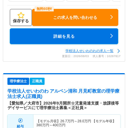
この求人を問い合わせる
保存する
詳細を見る
学校法人せいわのわの求人一覧
更新日：2026/08/03 求人番号：10267817
理学療法士
正職員
学校法人せいわのわ アルペン清和 月見町教室
の理学療
法士求人(正職員)
【愛知県／大府市】2026年9月開所☆児童発達支援・放課後等
デイサービスにて理学療法士募集＜正社員＞
【モデル月収】
26.7
万円～
28.0
万円
【モデル年収】
380
万円～
400
万円
給与