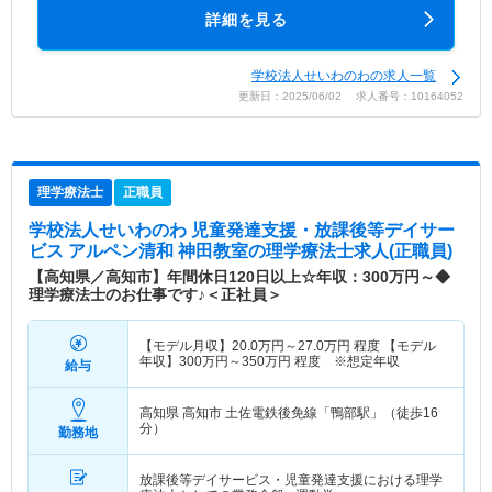
詳細を見る
学校法人せいわのわの求人一覧
更新日：2025/06/02 求人番号：10164052
理学療法士
正職員
学校法人せいわのわ 児童発達支援・放課後等デイサー
ビス アルペン清和 神田教室
の理学療法士求人(正職員)
【高知県／高知市】年間休日120日以上☆年収：300万円～◆
理学療法士のお仕事です♪＜正社員＞
【モデル月収】
20.0
万円～
27.0
万円
程度 【モデル
年収】
300
万円～
350
万円
程度 ※想定年収
給与
高知県 高知市
土佐電鉄後免線「鴨部駅」（徒歩16
分）
勤務地
放課後等デイサービス・児童発達支援における理学