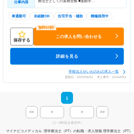
療法士としての業務全般 ■運動学…
仕事内容
車通勤可
未経験OK
住宅手当・補助
積極採用中
この求人を問い合わせる
保存する
詳細を見る
学校法人せいわのわの求人一覧
更新日：2025/06/02 求人番号：10164051
1
<<
<
>
>>
（1～9件目を表示中）
マイナビコメディカル
理学療法士（PT）の転職・求人情報
理学療法士（PT）