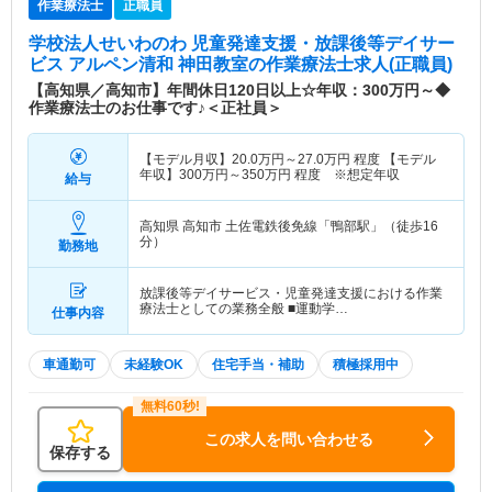
作業療法士
正職員
学校法人せいわのわ 児童発達支援・放課後等デイサー
ビス アルペン清和 神田教室
の作業療法士求人(正職員)
【高知県／高知市】年間休日120日以上☆年収：300万円～◆
作業療法士のお仕事です♪＜正社員＞
【モデル月収】
20.0
万円～
27.0
万円
程度 【モデル
年収】
300
万円～
350
万円
程度 ※想定年収
給与
高知県 高知市
土佐電鉄後免線「鴨部駅」（徒歩16
分）
勤務地
放課後等デイサービス・児童発達支援における作業
療法士としての業務全般 ■運動学…
仕事内容
車通勤可
未経験OK
住宅手当・補助
積極採用中
この求人を問い合わせる
保存する