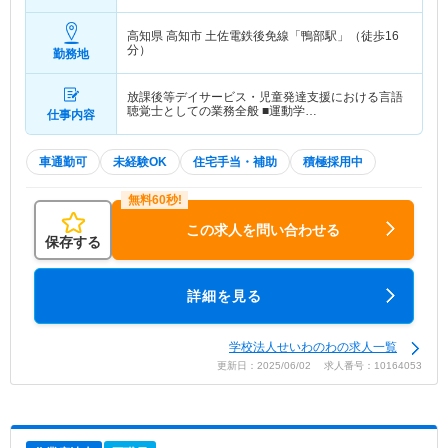
高知県 高知市
土佐電鉄後免線「鴨部駅」（徒歩16
分）
勤務地
放課後等デイサービス・児童発達支援における言語
聴覚士としての業務全般 ■運動学…
仕事内容
車通勤可
未経験OK
住宅手当・補助
積極採用中
この求人を問い合わせる
保存する
詳細を見る
学校法人せいわのわの求人一覧
更新日：2025/06/02 求人番号：10164053