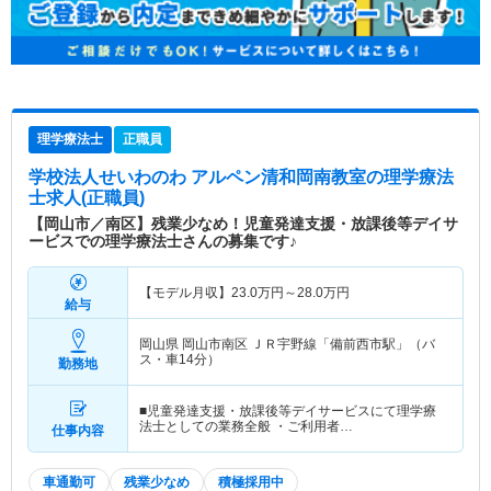
理学療法士
正職員
学校法人せいわのわ アルペン清和岡南教室
の理学療法
士求人(正職員)
【岡山市／南区】残業少なめ！児童発達支援・放課後等デイサ
ービスでの理学療法士さんの募集です♪
【モデル月収】
23.0
万円～
28.0
万円
給与
岡山県 岡山市南区
ＪＲ宇野線「備前西市駅」（バ
ス・車14分）
勤務地
■児童発達支援・放課後等デイサービスにて理学療
法士としての業務全般 ・ご利用者…
仕事内容
車通勤可
残業少なめ
積極採用中