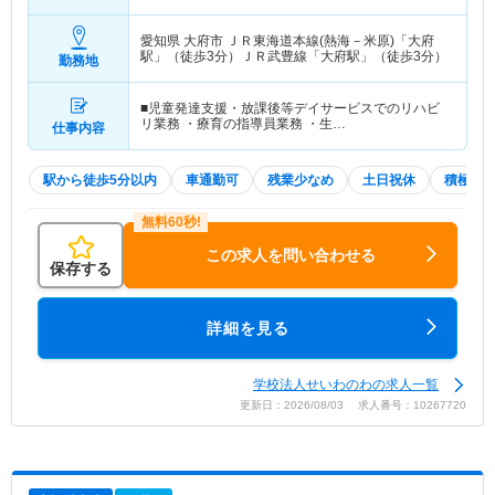
愛知県 大府市
ＪＲ東海道本線(熱海－米原)「大府
駅」（徒歩3分）ＪＲ武豊線「大府駅」（徒歩3分）
勤務地
■児童発達支援・放課後等デイサービスでのリハビ
リ業務 ・療育の指導員業務 ・生…
仕事内容
駅から徒歩5分以内
車通勤可
残業少なめ
土日祝休
積極採
この求人を問い合わせる
保存する
詳細を見る
学校法人せいわのわの求人一覧
更新日：2026/08/03 求人番号：10267720