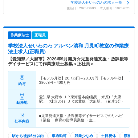
学校法人せいわのわの求人一覧
更新日：2026/08/03 求人番号：10267821
作業療法士
正職員
学校法人せいわのわ アルペン清和 月見町教室
の作業療
法士求人(正職員)
【愛知県／大府市】2026年9月開所☆児童発達支援・放課後等
デイサービスにて作業療法士募集＜正社員＞
【モデル月収】
26.7
万円～
28.0
万円
【モデル年収】
380
万円～
400
万円
給与
愛知県 大府市
ＪＲ東海道本線(熱海－米原)「大府
駅」（徒歩3分）ＪＲ武豊線「大府駅」（徒歩3分）
勤務地
■児童発達支援・放課後等デイサービスでのリハビ
リ業務 ・療育の指導員業務 ・生…
仕事内容
駅から徒歩5分以内
車通勤可
残業少なめ
土日祝休
積極採