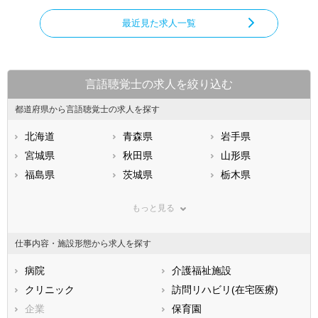
最近見た求人一覧
言語聴覚士の求人を絞り込む
都道府県から言語聴覚士の求人を探す
北海道
青森県
岩手県
宮城県
秋田県
山形県
福島県
茨城県
栃木県
群馬県
埼玉県
千葉県
もっと見る
東京都
神奈川県
新潟県
山梨県
長野県
富山県
仕事内容・施設形態から求人を探す
石川県
福井県
岐阜県
静岡県
病院
愛知県
介護福祉施設
三重県
滋賀県
クリニック
京都府
訪問リハビリ(在宅医療)
大阪府
兵庫県
企業
奈良県
保育園
和歌山県