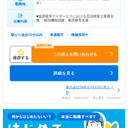
分）
勤務地
■放課後等デイサービスにおける言語聴覚士業務全
般 ・個別機能訓練、集団療育支援…
仕事内容
駅から徒歩10分以内
車通勤可
積極採用中
この求人を問い合わせる
保存する
詳細を見る
株式会社SMILE PLUSの求人一
覧
更新日：2025/12/22 求人番号：10192904