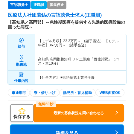
言語聴覚士
正職員
募集停止
医療法人社団若鮎
の言語聴覚士求人(正職員)
【高知県／高岡郡】～急性期医療を提供する先進的医療設備の
揃った病院～
【モデル月収】
23.3
万円～
（諸手当込） 【モデル
年収】
367
万円～
（諸手当込）
給与
高知県 高岡郡越知町
ＪＲ土讃線「西佐川駅」（バ
ス・車10分）
勤務地
【仕事内容】 ■言語聴覚士業務全般
仕事内容
車通勤可
寮・借り上げ
託児所・育児補助
WEB面接OK
最新の募集状況を問い合わせる
保存する
詳細を見る