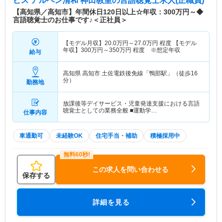
ビス アルペン清和 神田教室
の言語聴覚士求人(正職員)
【高知県／高知市】年間休日120日以上☆年収：300万円～◆
言語聴覚士のお仕事です♪＜正社員＞
【モデル月収】
20.0
万円～
27.0
万円
程度 【モデル
年収】
300
万円～
350
万円
程度 ※想定年収
給与
高知県 高知市
土佐電鉄後免線「鴨部駅」（徒歩16
分）
勤務地
放課後等デイサービス・児童発達支援における言語
聴覚士としての業務全般 ■運動学…
仕事内容
車通勤可
未経験OK
住宅手当・補助
積極採用中
この求人を問い合わせる
保存する
詳細を見る