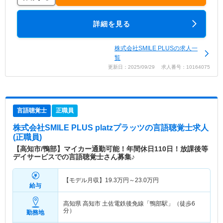
詳細を見る
株式会社SMILE PLUSの求人一
覧
更新日：2025/09/29 求人番号：10164075
言語聴覚士
正職員
株式会社SMILE PLUS platzプラッツ
の言語聴覚士求人
(正職員)
【高知市/鴨部】マイカー通勤可能！年間休日110日！放課後等
デイサービスでの言語聴覚士さん募集♪
【モデル月収】
19.3
万円～
23.0
万円
給与
高知県 高知市
土佐電鉄後免線「鴨部駅」（徒歩6
分）
勤務地