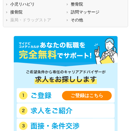
鳥取県
小児リハビリ
島根県
整骨院
岡山県
広島県
接骨院
山口県
訪問マッサージ
徳島県
香川県
薬局・ドラッグストア
愛媛県
その他
高知県
福岡県
佐賀県
長崎県
熊本県
大分県
宮崎県
鹿児島県
沖縄県
ご登録はこちら