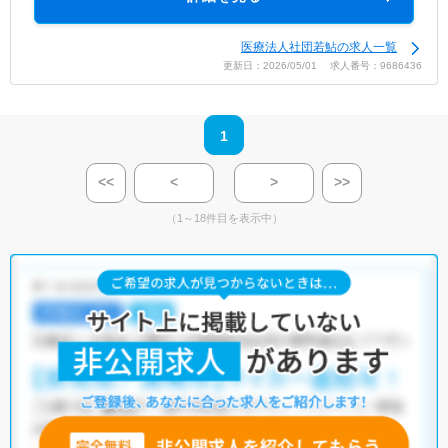
医療法人社団若鮎の求人一覧
更新日：2026/05/01 求人番号：9686436
1
<<
<
>
>>
（1～18件目を表示中）