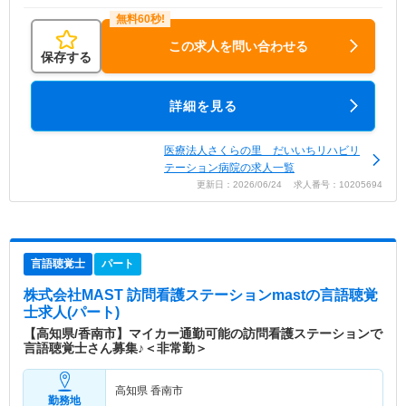
この求人を問い合わせる
保存する
詳細を見る
医療法人さくらの里 だいいちリハビリ
テーション病院の求人一覧
更新日：2026/06/24 求人番号：10205694
言語聴覚士
パート
株式会社MAST 訪問看護ステーションmast
の言語聴覚
士求人(パート)
【高知県/香南市】マイカー通勤可能の訪問看護ステーションで
言語聴覚士さん募集♪＜非常勤＞
高知県 香南市
勤務地