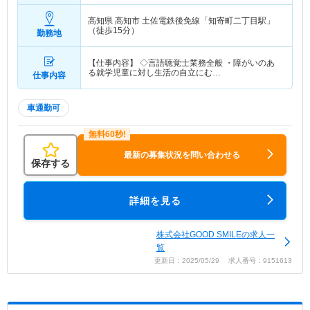
高知県 高知市
土佐電鉄後免線「知寄町二丁目駅」
（徒歩15分）
勤務地
【仕事内容】 ◇言語聴覚士業務全般 ・障がいのあ
る就学児童に対し生活の自立にむ…
仕事内容
車通勤可
最新の募集状況を問い合わせる
保存する
詳細を見る
株式会社GOOD SMILEの求人一
覧
更新日：2025/05/29 求人番号：9151613