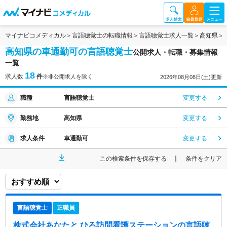
マイナビコメディカル
言語聴覚士の転職情報
言語聴覚士求人一覧
高知県
高知県の車通勤可の言語聴覚士
公開求人・転職・募集情報
一覧
18
求人数
件
※非公開求人を除く
2026年08月08日(土)更新
職種
言語聴覚士
変更する
勤務地
高知県
変更する
求人条件
車通勤可
変更する
この検索条件を保存する
条件をクリア
言語聴覚士
正職員
株式会社あなたと ひろ訪問看護ステーション
の言語聴