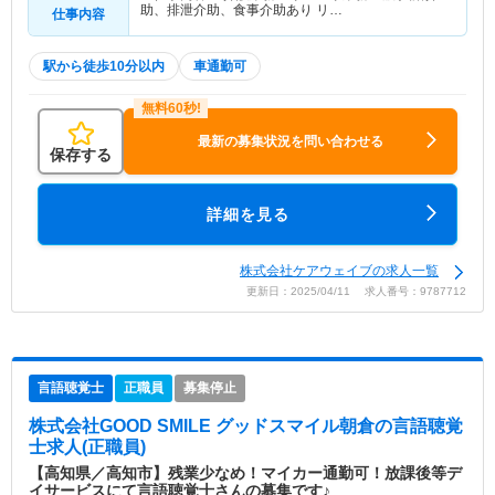
助、排泄介助、食事介助あり リ…
仕事内容
駅から徒歩10分以内
車通勤可
最新の募集状況を問い合わせる
保存する
詳細を見る
株式会社ケアウェイブの求人一覧
更新日：2025/04/11 求人番号：9787712
言語聴覚士
正職員
募集停止
株式会社GOOD SMILE グッドスマイル朝倉
の言語聴覚
士求人(正職員)
【高知県／高知市】残業少なめ！マイカー通勤可！放課後等デ
イサービスにて言語聴覚士さんの募集です♪