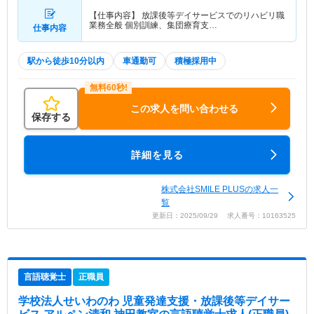
【仕事内容】 放課後等デイサービスでのリハビリ職
業務全般 個別訓練、集団療育支…
仕事内容
駅から徒歩10分以内
車通勤可
積極採用中
この求人を問い合わせる
保存する
詳細を見る
株式会社SMILE PLUSの求人一
覧
更新日：2025/09/29 求人番号：10163525
言語聴覚士
正職員
学校法人せいわのわ 児童発達支援・放課後等デイサー