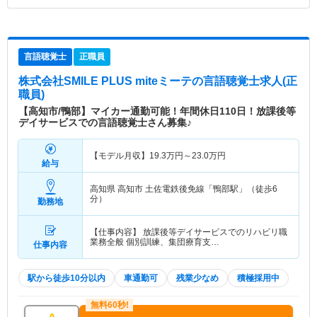
言語聴覚士
正職員
株式会社SMILE PLUS miteミーテ
の言語聴覚士求人(正
職員)
【高知市/鴨部】マイカー通勤可能！年間休日110日！放課後等
デイサービスでの言語聴覚士さん募集♪
【モデル月収】
19.3
万円～
23.0
万円
給与
高知県 高知市
土佐電鉄後免線「鴨部駅」（徒歩6
分）
勤務地
【仕事内容】 放課後等デイサービスでのリハビリ職
業務全般 個別訓練、集団療育支…
仕事内容
駅から徒歩10分以内
車通勤可
残業少なめ
積極採用中