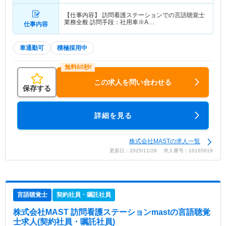
【仕事内容】 訪問看護ステーションでの言語聴覚士
業務全般 訪問手段：社用車※A…
仕事内容
車通勤可
積極採用中
この求人を問い合わせる
保存する
詳細を見る
株式会社MASTの求人一覧
更新日：2025/11/28 求人番号：10165619
言語聴覚士
契約社員・嘱託社員
株式会社MAST 訪問看護ステーションmast
の言語聴覚
士求人(契約社員・嘱託社員)