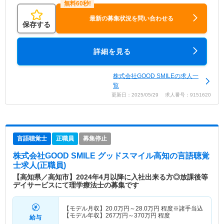
最新の募集状況を問い合わせる
保存する
詳細を見る
株式会社GOOD SMILEの求人一
覧
更新日：2025/05/29 求人番号：9151620
言語聴覚士
正職員
募集停止
株式会社GOOD SMILE グッドスマイル高知
の言語聴覚
士求人(正職員)
【高知県／高知市】2024年4月以降に入社出来る方◎放課後等
デイサービスにて理学療法士の募集です
【モデル月収】
20.0
万円～
28.0
万円
程度※諸手当込
【モデル年収】
267
万円～
370
万円
程度
給与