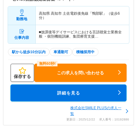
高知県 高知市
土佐電鉄後免線「鴨部駅」（徒歩6
分）
勤務地
■放課後等デイサービスにおける言語聴覚士業務全
般 ・個別機能訓練、集団療育支援…
仕事内容
駅から徒歩10分以内
車通勤可
積極採用中
この求人を問い合わせる
保存する
詳細を見る
株式会社SMILE PLUSの求人一
覧
更新日：2025/12/22 求人番号：10192886