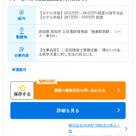
【モデル月収】
20.0
万円～
28.0
万円
程度※諸手当込
【モデル年収】
267
万円～
370
万円
程度
給与
高知県 高知市
土佐電鉄後免線「朝倉駅前駅」（バ
ス・車5分）
勤務地
【仕事内容】 ◇言語聴覚士業務全般 ・障がいのあ
る就学児童に対し生活の自立にむ…
仕事内容
車通勤可
最新の募集状況を問い合わせる
保存する
詳細を見る
株式会社GOOD SMILEの求人一
覧