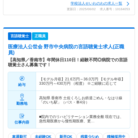
学校法人せいわのわの求人一覧
更新日：2025/06/02 求人番号：10164053
言語聴覚士
正職員
医療法人公世会 野市中央病院
の言語聴覚士求人(正職
員)
【高知県／香南市】年間休日110日！経験不問◎病院での言語
聴覚士さん募集です！
【モデル月収】
21.6
万円～
36.0
万円
【モデル年収】
330
万円～
430
万円
（程度） ※ご経験に応じて
給与
高知県 香南市
土佐くろしお鉄道ごめん・なはり線
「のいち駅」（バス・車4分）
勤務地
■院内でのリハビリテーション業務全般 現在では、
急性期医療から慢性期医療、更…
仕事内容
車通勤可
未経験OK
新卒OK
残業少なめ
積極採用中