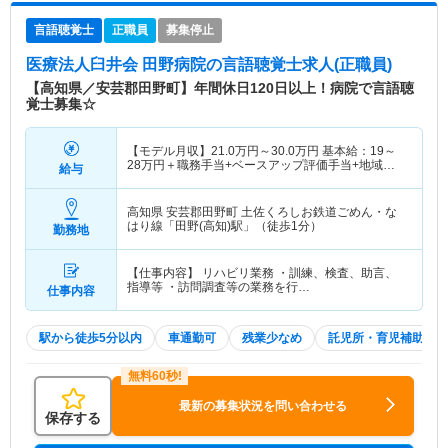
言語聴覚士
正職員
募集停止
医療法人臼井会 田野病院
の言語聴覚士求人(正職員)
【高知県／安芸郡田野町】年間休日120日以上！病院で言語聴
覚士募集☆
【モデル月収】
21.0
万円～
30.0
万円
基本給：19～
28万円＋職務手当+ベースアップ評価手当+地域医
給与
療対応手当
高知県 安芸郡田野町
土佐くろしお鉄道ごめん・な
はり線「田野(高知)駅」（徒歩1分）
勤務地
【仕事内容】 リハビリ業務 ・訓練、検査、助言、
指導等 ・訪問調査等の業務を行…
仕事内容
駅から徒歩5分以内
車通勤可
残業少なめ
託児所・育児補助
最新の募集状況を問い合わせる
保存する