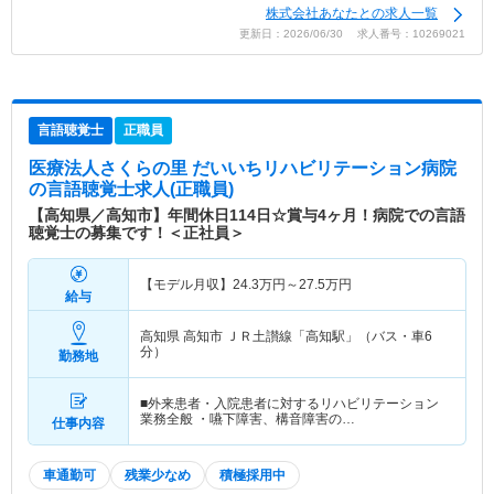
株式会社あなたとの求人一覧
更新日：2026/06/30 求人番号：10269021
言語聴覚士
正職員
医療法人さくらの里 だいいちリハビリテーション病院
の言語聴覚士求人(正職員)
【高知県／高知市】年間休日114日☆賞与4ヶ月！病院での言語
聴覚士の募集です！＜正社員＞
【モデル月収】
24.3
万円～
27.5
万円
給与
高知県 高知市
ＪＲ土讃線「高知駅」（バス・車6
分）
勤務地
■外来患者・入院患者に対するリハビリテーション
業務全般 ・嚥下障害、構音障害の…
仕事内容
車通勤可
残業少なめ
積極採用中