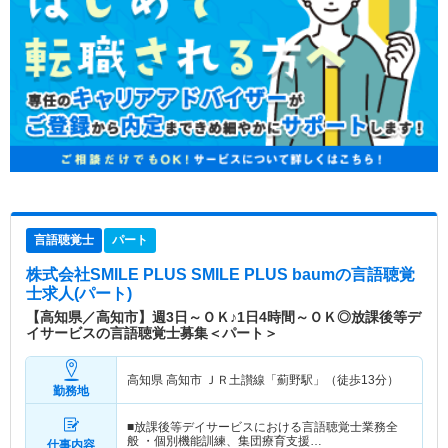
言語聴覚士
パート
株式会社SMILE PLUS SMILE PLUS baum
の言語聴覚
士求人(パート)
【高知県／高知市】週3日～ＯＫ♪1日4時間～ＯＫ◎放課後等デ
イサービスの言語聴覚士募集＜パート＞
高知県 高知市
ＪＲ土讃線「薊野駅」（徒歩13分）
勤務地
■放課後等デイサービスにおける言語聴覚士業務全
般 ・個別機能訓練、集団療育支援…
仕事内容