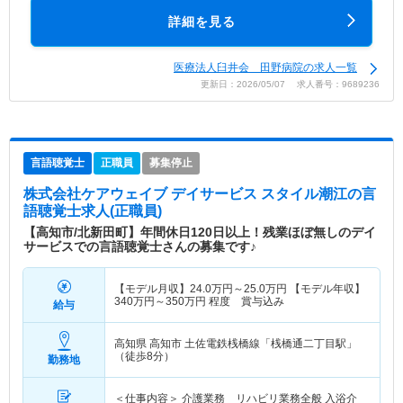
詳細を見る
医療法人臼井会 田野病院の求人一覧
更新日：2026/05/07 求人番号：9689236
言語聴覚士
正職員
募集停止
株式会社ケアウェイブ デイサービス スタイル潮江
の言
語聴覚士求人(正職員)
【高知市/北新田町】年間休日120日以上！残業ほぼ無しのデイ
サービスでの言語聴覚士さんの募集です♪
【モデル月収】
24.0
万円～
25.0
万円
【モデル年収】
340
万円～
350
万円
程度 賞与込み
給与
高知県 高知市
土佐電鉄桟橋線「桟橋通二丁目駅」
（徒歩8分）
勤務地
＜仕事内容＞ 介護業務 リハビリ業務全般 入浴介