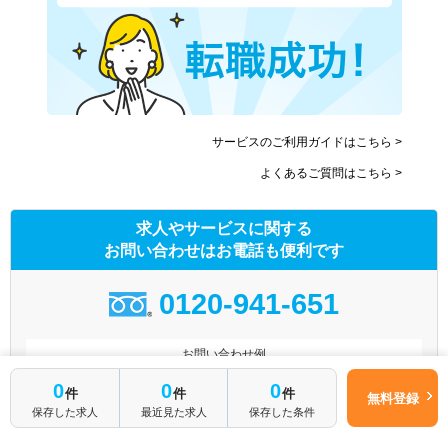
サービスのご利用ガイドはこちら >
よくあるご質問はこちら >
求人やサービスに関する
お問い合わせはお電話も便利です
0120-941-651
お問い合わせ例
0
0
0
件
件
件
「求人番号9084761に興味があるので、詳細を教えていただけます
無料登録
か？」
保存した求人
最近見た求人
保存した条件