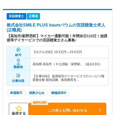
言語聴覚士
正職員
株式会社SMILE PLUS baumバウム
の言語聴覚士求人
(正職員)
【高知市/薊野西町】マイカー通勤可能！年間休日110日！放課
後等デイサービスでの言語聴覚士さん募集♪
【モデル月収】
19.3
万円～
23.0
万円
給与
高知県 高知市
ＪＲ土讃線「薊野駅」（徒歩13分）
勤務地
【仕事内容】 放課後等デイサービスでのリハビリ職
業務全般 個別訓練、集団療育支…
仕事内容
車通勤可
残業少なめ
積極採用中
この求人を問い合わせる
保存する