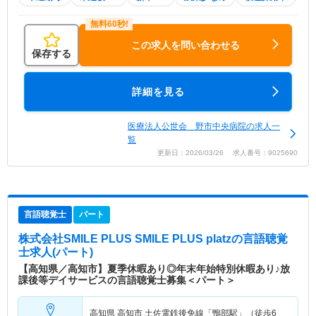
この求人を問い合わせる
保存する
詳細を見る
医療法人公世会 野市中央病院の求人一
覧
更新日：2026/03/26 求人番号：9025690
言語聴覚士
パート
株式会社SMILE PLUS SMILE PLUS platz
の言語聴覚
士求人(パート)
【高知県／高知市】夏季休暇あり◎年末年始特別休暇あり♪放
課後等デイサービスの言語聴覚士募集＜パート＞
高知県 高知市
土佐電鉄後免線「鴨部駅」（徒歩6