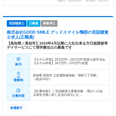
更新日：2025/09/01 求人番号：9151611
言語聴覚士
正職員
募集停止
株式会社GOOD SMILE グッドスマイル鴨部
の言語聴覚
士求人(正職員)
【高知県／高知市】2024年4月以降に入社出来る方◎放課後等
デイサービスにて理学療法士の募集です
【モデル月収】
20.0
万円～
28.0
万円
程度※諸手当込
【モデル年収】
267
万円～
370
万円
程度
給与
高知県 高知市
土佐電鉄後免線「旭町三丁目駅」
（徒歩14分）
勤務地
【仕事内容】 ◇言語聴覚士業務全般 ・障がいのあ
る就学児童に対し生活の自立にむ…
仕事内容
車通勤可