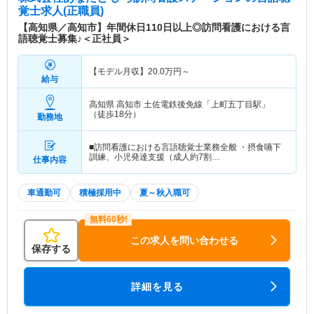
覚士求人(正職員)
【高知県／高知市】年間休日110日以上◎訪問看護における言
語聴覚士募集♪＜正社員＞
【モデル月収】
20.0
万円～
給与
高知県 高知市
土佐電鉄後免線「上町五丁目駅」
（徒歩18分）
勤務地
■訪問看護における言語聴覚士業務全般 ・摂食嚥下
訓練、小児発達支援（成人約7割…
仕事内容
車通勤可
積極採用中
夏～秋入職可
この求人を問い合わせる
保存する
詳細を見る