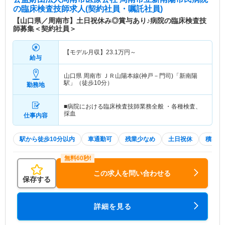
の臨床検査技師求人(契約社員・嘱託社員)
【山口県／周南市】土日祝休み◎賞与あり♪病院の臨床検査技
師募集＜契約社員＞
【モデル月収】
23.1
万円～
給与
山口県 周南市
ＪＲ山陽本線(神戸－門司)「新南陽
駅」（徒歩10分）
勤務地
■病院における臨床検査技師業務全般 ・各種検査、
採血
仕事内容
駅から徒歩10分以内
車通勤可
残業少なめ
土日祝休
積極採
この求人を問い合わせる
保存する
詳細を見る