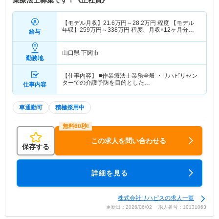
業療法士募集です！《正社員》
【モデル月収】
21.6
万円～
28.2
万円
程度 【モデル
年収】
259
万円～
338
万円
程度、月収×12ヶ月分
給与
（賞与別）
山口県 下関市
勤務地
【仕事内容】 ■作業療法士業務全般 ・リハビリセン
ターでの介護予防を目的とした…
仕事内容
車通勤可
積極採用中
この求人を問い合わせる
保存する
詳細を見る
株式会社リハピスの求人一覧
更新日：2026/06/02 求人番号：10131063