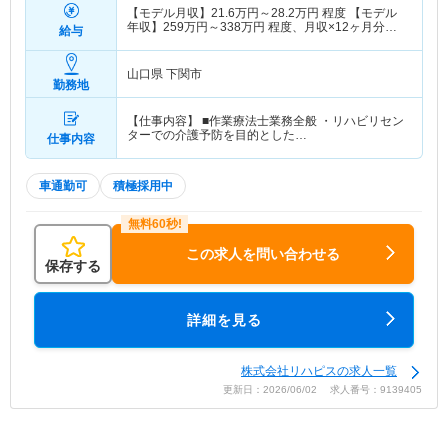
【モデル月収】
21.6
万円～
28.2
万円
程度 【モデル
年収】
259
万円～
338
万円
程度、月収×12ヶ月分
給与
（賞与別）
山口県 下関市
勤務地
【仕事内容】 ■作業療法士業務全般 ・リハビリセン
ターでの介護予防を目的とした…
仕事内容
車通勤可
積極採用中
この求人を問い合わせる
保存する
詳細を見る
株式会社リハピスの求人一覧
更新日：2026/06/02 求人番号：9139405