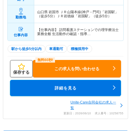
山口県 岩国市
ＪＲ山陽本線(神戸－門司)「岩国駅」
（徒歩5分）ＪＲ岩徳線「岩国駅」（徒歩5分）
勤務地
【仕事内容】 訪問看護ステーションでの理学療法士
業務全般 生活動作の確認・指導…
仕事内容
駅から徒歩5分以内
車通勤可
積極採用中
この求人を問い合わせる
保存する
詳細を見る
Unite‐Care合同会社の求人一
覧
更新日：2026/06/10 求人番号：10258755