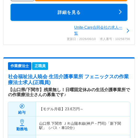
詳細を見る
Unite‐Care合同会社の求人一
覧
更新日：2026/06/10 求人番号：10258756
作業療法士
正職員
社会福祉法人暁会 生活介護事業所 フェニックス
の作業
療法士求人(正職員)
【山口県/下関市】残業無し！日曜固定休みの生活介護事業所で
の作業療法士さんの募集です♪
【モデル月収】
23.6
万円～
給与
山口県 下関市
ＪＲ山陽本線(神戸－門司)「新下関
駅」（バス・車10分）
勤務地