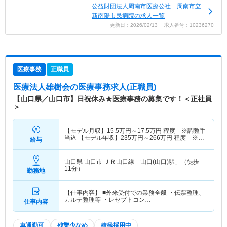
公益財団法人周南市医療公社 周南市立
新南陽市民病院の求人一覧
更新日：2026/02/13 求人番号：10236270
医療事務
正職員
医療法人雄樹会
の医療事務求人(正職員)
【山口県／山口市】日祝休み★医療事務の募集です！＜正社員
＞
【モデル月収】
15.5
万円～
17.5
万円
程度 ※調整手
当込 【モデル年収】
235
万円～
266
万円
程度 ※調
給与
整手当込＋賞与
山口県 山口市
ＪＲ山口線「山口(山口)駅」（徒歩
11分）
勤務地
【仕事内容】 ■外来受付での業務全般 ・伝票整理、
カルテ整理等 ・レセプトコン…
仕事内容
車通勤可
残業少なめ
積極採用中