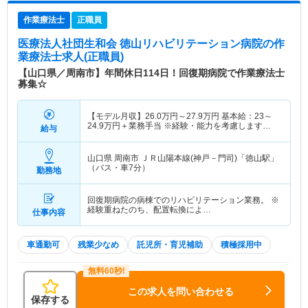
作業療法士
正職員
医療法人社団生和会 徳山リハビリテーション病院
の作
業療法士求人(正職員)
【山口県／周南市】年間休日114日！回復期病院で作業療法士
募集☆
【モデル月収】
26.0
万円～
27.9
万円
基本給：23～
24.9万円＋業務手当 ※経験・能力を考慮します
給与
【モデル年収】
400
万円～
450
万円
山口県 周南市
ＪＲ山陽本線(神戸－門司)「徳山駅」
（バス・車7分）
勤務地
回復期病院の病棟でのリハビリテーション業務。 ※
経験重ねたのち、配置転換によ…
仕事内容
車通勤可
残業少なめ
託児所・育児補助
積極採用中
この求人を問い合わせる
保存する