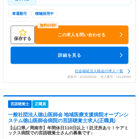
車通勤可
積極採用中
この求人を問い合わせる
保存する
詳細を見る
社会福祉法人暁会の求人一覧
更新日：2026/06/09 求人番号：10126968
言語聴覚士
正職員
一般社団法人徳山医師会 地域医療支援病院オープンシ
ステム徳山医師会病院
の言語聴覚士求人(正職員)
【山口県／周南市】年間休日110日以上！託児所あり！ケアミ
ックス病院での言語聴覚士さんの募集です♪