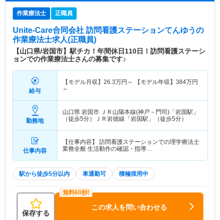
作業療法士
正職員
Unite‐Care合同会社 訪問看護ステーションてんゆう
の
作業療法士求人(正職員)
【山口県/岩国市】駅チカ！年間休日110日！訪問看護ステーシ
ョンでの作業療法士さんの募集です♪
【モデル月収】
26.3
万円～
【モデル年収】
384
万円
～
給与
山口県 岩国市
ＪＲ山陽本線(神戸－門司)「岩国駅」
（徒歩5分）ＪＲ岩徳線「岩国駅」（徒歩5分）
勤務地
【仕事内容】 訪問看護ステーションでの理学療法士
業務全般 生活動作の確認・指導…
仕事内容
駅から徒歩5分以内
車通勤可
積極採用中
この求人を問い合わせる
保存する