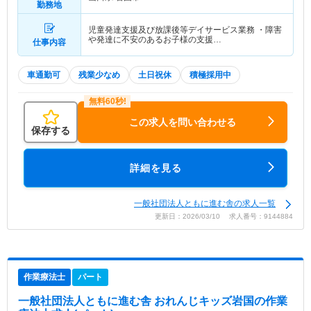
勤務地
児童発達支援及び放課後等デイサービス業務 ・障害
や発達に不安のあるお子様の支援…
仕事内容
車通勤可
残業少なめ
土日祝休
積極採用中
この求人を問い合わせる
保存する
詳細を見る
一般社団法人ともに進む舎の求人一覧
更新日：2026/03/10 求人番号：9144884
作業療法士
パート
一般社団法人ともに進む舎 おれんじキッズ岩国
の作業