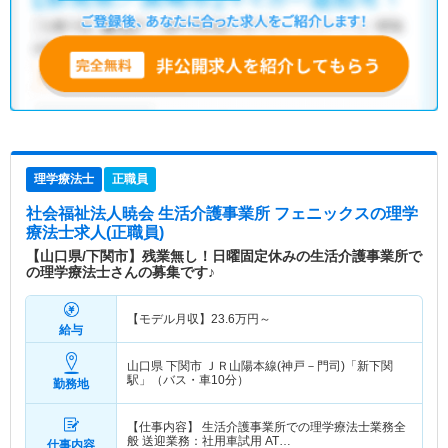
理学療法士
正職員
社会福祉法人暁会 生活介護事業所 フェニックス
の理学
療法士求人(正職員)
【山口県/下関市】残業無し！日曜固定休みの生活介護事業所で
の理学療法士さんの募集です♪
【モデル月収】
23.6
万円～
給与
山口県 下関市
ＪＲ山陽本線(神戸－門司)「新下関
駅」（バス・車10分）
勤務地
【仕事内容】 生活介護事業所での理学療法士業務全
般 送迎業務：社用車試用 AT…
仕事内容