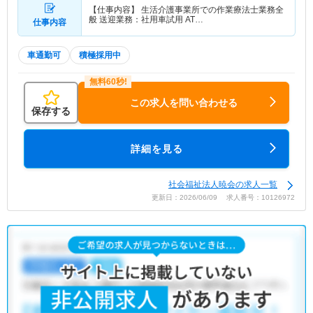
【仕事内容】 生活介護事業所での作業療法士業務全
般 送迎業務：社用車試用 AT…
仕事内容
車通勤可
積極採用中
この求人を問い合わせる
保存する
詳細を見る
社会福祉法人暁会の求人一覧
更新日：2026/06/09 求人番号：10126972