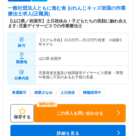
一般社団法人ともに進む舎 おれんじキッズ岩国
の作業
療法士求人(正職員)
【山口県／岩国市】土日祝休み！子どもたちの笑顔に触れ合え
ます♪児童デイサービスでの作業療法士
【モデル月収】
23.0
万円～
25.0
万円
程度 ※経験3
年モデル
給与
山口県 岩国市
勤務地
児童発達支援及び放課後等デイサービス業務 ・障害
や発達に不安のあるお子様の支援…
仕事内容
車通勤可
残業少なめ
土日祝休
積極採用中
この求人を問い合わせる
保存する
詳細を見る