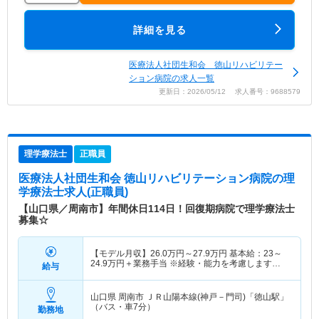
詳細を見る
医療法人社団生和会 徳山リハビリテー
ション病院の求人一覧
更新日：2026/05/12 求人番号：9688579
理学療法士
正職員
医療法人社団生和会 徳山リハビリテーション病院
の理
学療法士求人(正職員)
【山口県／周南市】年間休日114日！回復期病院で理学療法士
募集☆
【モデル月収】
26.0
万円～
27.9
万円
基本給：23～
24.9万円＋業務手当 ※経験・能力を考慮します
給与
【モデル年収】
400
万円～
450
万円
山口県 周南市
ＪＲ山陽本線(神戸－門司)「徳山駅」
（バス・車7分）
勤務地