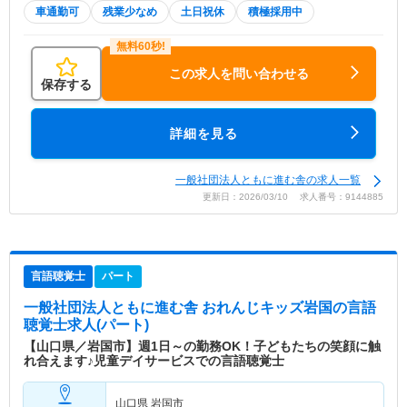
車通勤可
残業少なめ
土日祝休
積極採用中
この求人を問い合わせる
保存する
詳細を見る
一般社団法人ともに進む舎の求人一覧
更新日：2026/03/10 求人番号：9144885
言語聴覚士
パート
一般社団法人ともに進む舎 おれんじキッズ岩国
の言語
聴覚士求人(パート)
【山口県／岩国市】週1日～の勤務OK！子どもたちの笑顔に触
れ合えます♪児童デイサービスでの言語聴覚士
山口県 岩国市