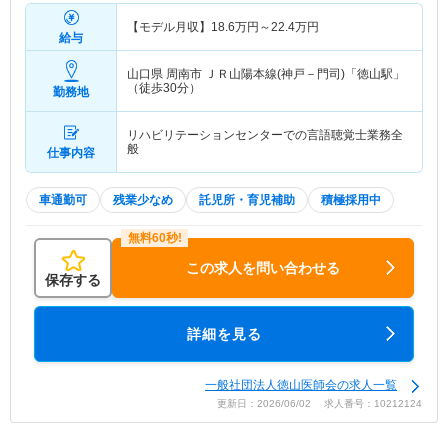
【モデル月収】
18.6
万円～
22.4
万円
給与
山口県 周南市
ＪＲ山陽本線(神戸－門司)「徳山駅」
（徒歩30分）
勤務地
リハビリテーションセンターでの言語聴覚士業務全
般
仕事内容
車通勤可
残業少なめ
託児所・育児補助
積極採用中
この求人を問い合わせる
保存する
詳細を見る
一般社団法人徳山医師会の求人一覧
更新日：2026/06/02 求人番号：10212124