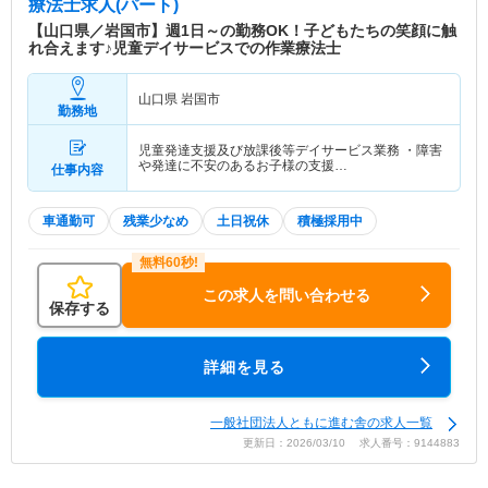
療法士求人(パート)
【山口県／岩国市】週1日～の勤務OK！子どもたちの笑顔に触
れ合えます♪児童デイサービスでの作業療法士
山口県 岩国市
勤務地
児童発達支援及び放課後等デイサービス業務 ・障害
や発達に不安のあるお子様の支援…
仕事内容
車通勤可
残業少なめ
土日祝休
積極採用中
この求人を問い合わせる
保存する
詳細を見る
一般社団法人ともに進む舎の求人一覧
更新日：2026/03/10 求人番号：9144883