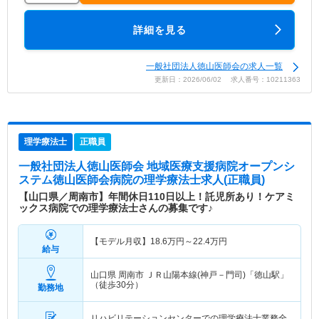
詳細を見る
一般社団法人徳山医師会の求人一覧
更新日：2026/06/02 求人番号：10211363
理学療法士
正職員
一般社団法人徳山医師会 地域医療支援病院オープンシ
ステム徳山医師会病院
の理学療法士求人(正職員)
【山口県／周南市】年間休日110日以上！託児所あり！ケアミ
ックス病院での理学療法士さんの募集です♪
【モデル月収】
18.6
万円～
22.4
万円
給与
山口県 周南市
ＪＲ山陽本線(神戸－門司)「徳山駅」
（徒歩30分）
勤務地
リハビリテーションセンターでの理学療法士業務全