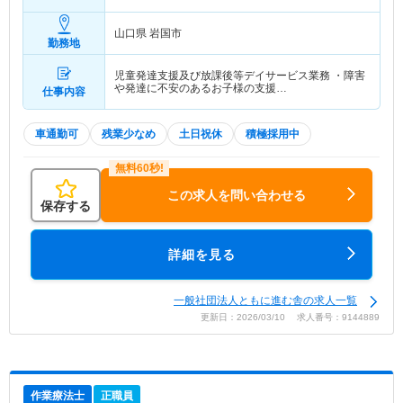
山口県 岩国市
勤務地
児童発達支援及び放課後等デイサービス業務 ・障害
や発達に不安のあるお子様の支援…
仕事内容
車通勤可
残業少なめ
土日祝休
積極採用中
この求人を問い合わせる
保存する
詳細を見る
一般社団法人ともに進む舎の求人一覧
更新日：2026/03/10 求人番号：9144889
作業療法士
正職員