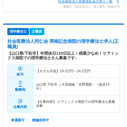
社会福祉法人高森福祉会の求人一覧
更新日：2026/05/11 求人番号：9690078
理学療法士
正職員
社会医療法人同仁会 周南記念病院
の理学療法士求人(正
職員)
【山口県/下松市】年間休日120日以上！残業少なめ！ケアミッ
クス病院での理学療法士さん募集です♪
【モデル月収】
19.3
万円～
24.3
万円
給与
山口県 下松市
ＪＲ岩徳線「生野屋駅」（徒歩15
分）
勤務地
【仕事内容】 ケアミックス病院での理学療法士業務
全般
仕事内容
車通勤可
積極採用中