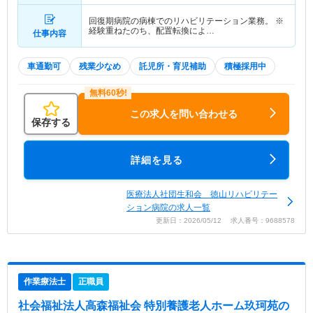
回復期病院の病棟でのリハビリテーション業務。 ※
経験重ねたのち、配置転換によ…
仕事内容
車通勤可
残業少なめ
託児所・育児補助
積極採用中
この求人を問い合わせる
保存する
詳細を見る
医療法人社団生和会 徳山リハビリテー
ション病院の求人一覧
更新日：2026/05/12 求人番号：9688578
作業療法士
正職員
社会福祉法人高森福祉会 特別養護老人ホーム玖珂苑
の