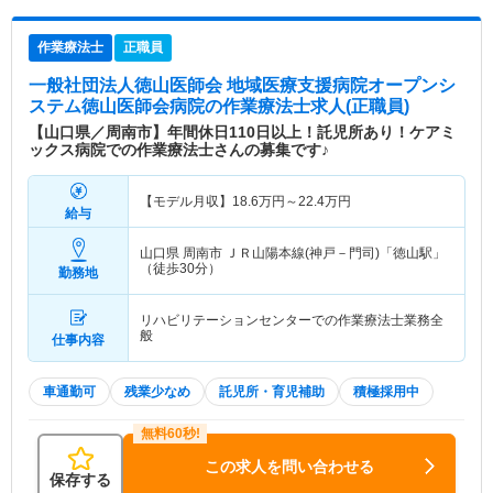
作業療法士
正職員
一般社団法人徳山医師会 地域医療支援病院オープンシ
ステム徳山医師会病院
の作業療法士求人(正職員)
【山口県／周南市】年間休日110日以上！託児所あり！ケアミ
ックス病院での作業療法士さんの募集です♪
【モデル月収】
18.6
万円～
22.4
万円
給与
山口県 周南市
ＪＲ山陽本線(神戸－門司)「徳山駅」
（徒歩30分）
勤務地
リハビリテーションセンターでの作業療法士業務全
般
仕事内容
車通勤可
残業少なめ
託児所・育児補助
積極採用中
この求人を問い合わせる
保存する