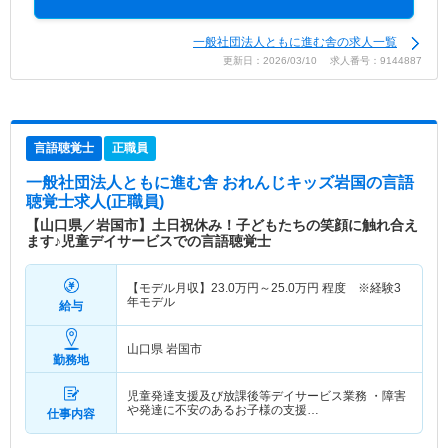
一般社団法人ともに進む舎の求人一覧
更新日：2026/03/10 求人番号：9144887
言語聴覚士
正職員
一般社団法人ともに進む舎 おれんじキッズ岩国
の言語
聴覚士求人(正職員)
【山口県／岩国市】土日祝休み！子どもたちの笑顔に触れ合え
ます♪児童デイサービスでの言語聴覚士
【モデル月収】
23.0
万円～
25.0
万円
程度 ※経験3
年モデル
給与
山口県 岩国市
勤務地
児童発達支援及び放課後等デイサービス業務 ・障害
や発達に不安のあるお子様の支援…
仕事内容