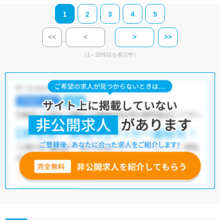
1
2
3
4
5
<<
<
>
>>
（1～20件目を表示中）