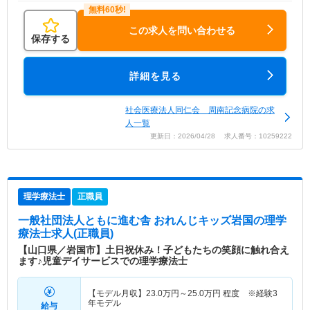
この求人を問い合わせる
保存する
詳細を見る
社会医療法人同仁会 周南記念病院の求
人一覧
更新日：2026/04/28 求人番号：10259222
理学療法士
正職員
一般社団法人ともに進む舎 おれんじキッズ岩国
の理学
療法士求人(正職員)
【山口県／岩国市】土日祝休み！子どもたちの笑顔に触れ合え
ます♪児童デイサービスでの理学療法士
【モデル月収】
23.0
万円～
25.0
万円
程度 ※経験3
年モデル
給与