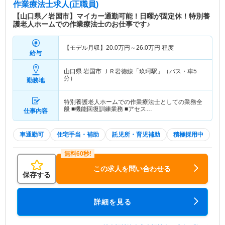
作業療法士求人(正職員)
【山口県／岩国市】マイカー通勤可能！日曜が固定休！特別養
護老人ホームでの作業療法士のお仕事です♪
【モデル月収】
20.0
万円～
26.0
万円
程度
給与
山口県 岩国市
ＪＲ岩徳線「玖珂駅」（バス・車5
分）
勤務地
特別養護老人ホームでの作業療法士としての業務全
般 ■機能回復訓練業務 ■アセス…
仕事内容
車通勤可
住宅手当・補助
託児所・育児補助
積極採用中
この求人を問い合わせる
保存する
詳細を見る