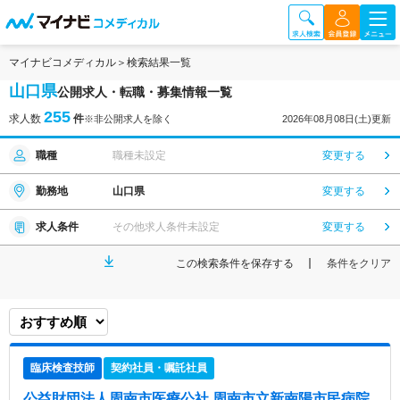
マイナビコメディカル
検索結果一覧
山口県
公開求人・転職・募集情報一覧
255
求人数
件
※非公開求人を除く
2026年08月08日(土)更新
職種
職種未設定
変更する
勤務地
山口県
変更する
求人条件
その他求人条件未設定
変更する
この検索条件を保存する
条件をクリア
臨床検査技師
契約社員・嘱託社員
公益財団法人周南市医療公社 周南市立新南陽市民病院