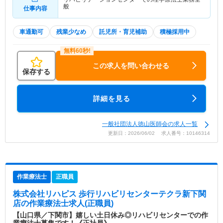
般
仕事内容
車通勤可
残業少なめ
託児所・育児補助
積極採用中
この求人を問い合わせる
保存する
詳細を見る
一般社団法人徳山医師会の求人一覧
更新日：2026/06/02 求人番号：10146314
作業療法士
正職員
株式会社リハピス 歩行リハビリセンターテクラ新下関
店
の作業療法士求人(正職員)
【山口県／下関市】嬉しい土日休み◎リハビリセンターでの作