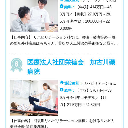
給料：
【年収】414万円～45
3万円／【月収】27.0万円～29.
5万円 基本給：200,000円～22
0,000円
【仕事内容】 リハビリテーション科では、腰痛・膝痛等の一般
の整形外科疾患はもちろん、骨折や人工関節の手術後など様々な
患者さまを対象とし、リハビリテーションを行っています。病
気・怪我・障害・加齢などによって起こった痛みや機能障害を可
医療法人社団栄徳会 加古川磯
能な限り回復させるため、専任の理学療法士が患者さま一人一人
にあったきめ細やかなサポートを行っております。 整形外科で
病院
は、交通事故や脱臼・骨折等の外傷全般をはじめ変形性関節症・
腰痛症・関節リウマチ等各種整形外科疾患に対し標準的な治療を
施設種別：
リハビリテーション
行っております。又、腰部脊柱管狭窄症・椎間板ヘルニア等によ
病院：その他
給料：
【年収】370万円～39
る腰痛や坐骨神経痛、歩行障害に対し硬膜外ブロック・神経根ブ
ロック他各種ブロック加療を行っております。
9万円 4~6年目モデル／【月
収】21.5万円～24.5万円
【仕事内容】 回復期リハビリテーション病棟におけるリハビリ
業務全般 送迎業務無し