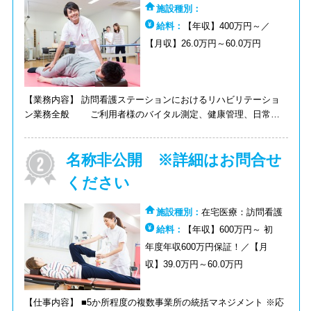
施設種別：
給料：
【年収】400万円～／
【月収】26.0万円～60.0万円
【業務内容】 訪問看護ステーションにおけるリハビリテーショ
ン業務全般 ご利用者様のバイタル測定、健康管理、日常生
活動作訓練、環境調整、関連機関との連携 1日訪問件数：平均5
件 訪問手段：車・原付・電動付き自転車
名称非公開 ※詳細はお問合せ
ください
施設種別：
在宅医療：訪問看護
給料：
【年収】600万円～ 初
年度年収600万円保証！／【月
収】39.0万円～60.0万円
【仕事内容】 ■5か所程度の複数事業所の統括マネジメント ※応