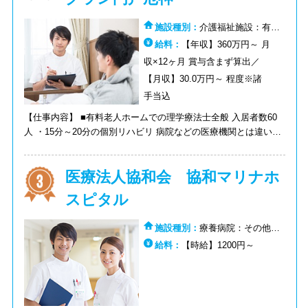
施設種別：
介護福祉施設：有料
老人ホーム
給料：
【年収】360万円～ 月
収×12ヶ月 賞与含まず算出／
【月収】30.0万円～ 程度※諸
手当込
【仕事内容】 ■有料老人ホームでの理学療法士全般 入居者数60
人 ・15分～20分の個別リハビリ 病院などの医療機関とは違い、
治療ではなく「生活の質の向上」を重視し、ご利用者様の人生に
深く関わっていきます。あなたのキャリアで培った機能回復・治
医療法人協和会 協和マリナホ
療の専門知識を、今度は生活の場で生かす時です！あなたの臨床
経験を活かしてホームにあった業務設計、ご入居者様に合わせた
スピタル
支援を行っていきましょう！
施設種別：
療養病院：その他
（病院）:リハビリテーション病
給料：
【時給】1200円～
院：その他