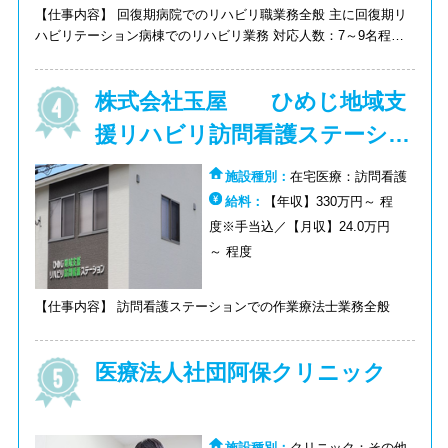
【仕事内容】 回復期病院でのリハビリ職業務全般 主に回復期リ
ハビリテーション病棟でのリハビリ業務 対応人数：7～9名程度/
日
株式会社玉屋 ひめじ地域支
援リハビリ訪問看護ステーショ
ン
施設種別：
在宅医療：訪問看護
給料：
【年収】330万円～ 程
度※手当込／【月収】24.0万円
～ 程度
【仕事内容】 訪問看護ステーションでの作業療法士業務全般
医療法人社団阿保クリニック
施設種別：
クリニック：その他