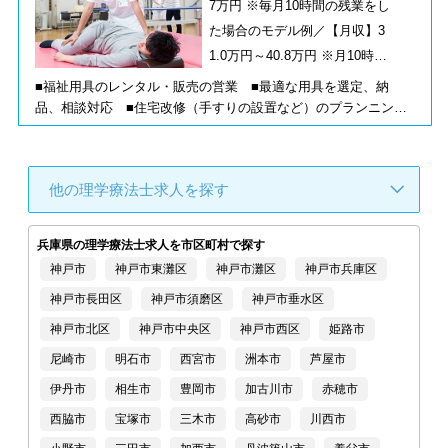
た社会資源の充実」「サービスの質の高さ」の重要性が問われる
7万円 ※毎月10時間の残業をし
高齢化社会において、発展・成長しています。 ◆レンタル事業
た場合のモデル例／【月収】3
に社内資源を集中させ、地道にサービスの向上や社員一人一人の
1.0万円～40.8万円 ※月10時間
専門性・資質のレベルアップに努め、サービスの質を高める取り
の残業をした場合のモデル例
■福祉用具のレンタル・販売の営業 ■最適な用具を選定、納
組みを続けています。
品、相談対応 ■住宅改修（手すりの設置など）のプランニング
＜商材＞介護ベッド関連用具、移動関連用具（車いす、歩行器な
ど）、入浴関連用品、排泄関連用品生活関連用品 ＜営業先＞ケ
アマネジャー、一般ユーザー（ケアマネジャーからの紹介）への
他の理学療法士求人を探す
福祉用具の選定・相談を行います。 ◆個人の方々に最適な利用
プランのご提案、納品、納品後のアフターフォローまでを実施
◆ケマネジャーとの信頼関係を構築していく営業活動です。ケア
兵庫県の理学療法士求人を市区町村で探す
マネジャーも気づいていないニーズを発掘し、提案営業を行いま
神戸市
神戸市東灘区
神戸市灘区
神戸市兵庫区
す。 ◆創業以来サービスの質を徹底追及し、「高齢者に対応し
た社会資源の充実」「サービスの質の高さ」の重要性が問われる
神戸市長田区
神戸市須磨区
神戸市垂水区
高齢化社会において、発展・成長しています。 ◆レンタル事業
神戸市北区
神戸市中央区
神戸市西区
姫路市
に社内資源を集中させ、地道にサービスの向上や社員一人一人の
専門性・資質のレベルアップに努め、サービスの質を高める取り
尼崎市
明石市
西宮市
洲本市
芦屋市
組みを続けています。
伊丹市
相生市
豊岡市
加古川市
赤穂市
西脇市
宝塚市
三木市
高砂市
川西市