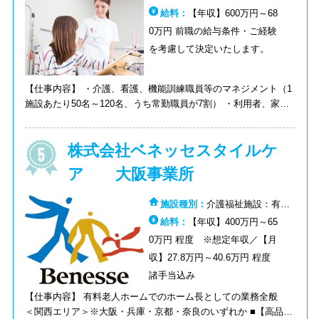
老人ホーム
給料：
【年収】600万円～68
0万円 前職の給与条件・ご経験
を考慮して決定いたします。
【仕事内容】 ・介護、看護、機能訓練職員等のマネジメント（1
施設あたり50名～120名、うち常勤職員が7割） ・利用者、家族
のニーズ、本音、心のありようの受け止め、サービス全般のコー
ディネート ・医療機関、地域の介護事業所、行政ほか関係諸機
株式会社ベネッセスタイルケ
関との連携および調整 ・当社の理念、ルール、考え方、行動の
現場への浸透（介護、医療、生活サービスの全般。入居からお看
ア 大阪事業所
取りの段取りまで、よりよい生活をしていただくためにできるこ
とすべて） ※ご入社後、3ヶ月～1年程度は現場の経験を積んで
施設種別：
介護福祉施設：有料
いただきます。
老人ホーム
給料：
【年収】400万円～65
0万円 程度 ※想定年収／【月
収】27.8万円～40.6万円 程度
諸手当込み
【仕事内容】 有料老人ホームでのホーム長としての業務全般
＜関西エリア＞※大阪・兵庫・京都・奈良のいずれか ■【高品質