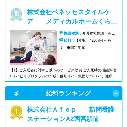
る） 【2】スタッフとの連携 スタッフへの日常リハの送り / トラ
株式会社ベネッセスタイルケ
ンスなどのスタッフ指導 / ミーティングでの指導等
ア メディカルホームくらら
甲子園
施設種別：
介護福祉施設：有料
老人ホーム:介護福祉施設：その他
給料：
【年収】420万円～ 程
度 ※想定年収
【1】ご入居者に対する以下のサービス提供 ご入居時の機能評価
/ リハビリプログラムの作成 / 個別リハ・集団リハ リハ、健康体
操マニュアル作成,計画書の作成 / 介護用品の選定（相談によ
る） 【2】スタッフとの連携 スタッフへの日常リハの送り / トラ
給料ランキング
ンスなどのスタッフ指導 / ミーティングでの指導等
株式会社Ａｆｅｐ 訪問看護
ステーションAZ西宮駅前