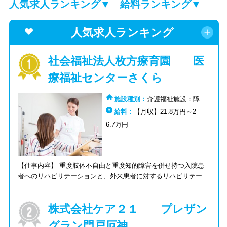
人気求人ランキング▼
給料ランキング▼
人気求人ランキング
社会福祉法人枚方療育園 医
療福祉センターさくら
施設種別：
介護福祉施設：障害
者施設:重症心身障害児（者）施設
給料：
【月収】21.8万円～2
6.7万円
【仕事内容】 重度肢体不自由と重度知的障害を併せ持つ入院患
者へのリハビリテーションと、外来患者に対するリハビリテーシ
ョンを行います。
株式会社ケア２１ プレザン
グラン門戸厄神