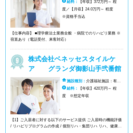
養病院：その他（病院）
給料：
【年収】372万円～ 程
ョン科、人工透析内科 指定・認定：西宮一次二次救急病院 施設
基準：運動器リハビリテーション(I)、呼吸器リハビリテーション
度／【月収】24.0万円～ 程度
(I)、脳血管疾患等リハビリテーション(III) 【在籍】PT：6名
※資格手当込
【仕事内容】 ■理学療法士業務全般 ・病院でのリハビリ業務 ※
宿直あり（電話受付、来客対応）
株式会社ベネッセスタイルケ
ア グランダ御影山手弐番館
施設種別：
介護福祉施設：有料
老人ホーム:介護福祉施設：その他
給料：
【年収】420万円～ 程
度 ※想定年収
【1】ご入居者に対する以下のサービス提供 ご入居時の機能評価
/ リハビリプログラムの作成 / 個別リハ・集団リハ リハ、健康体
操マニュアル作成,計画書の作成 / 介護用品の選定（相談によ