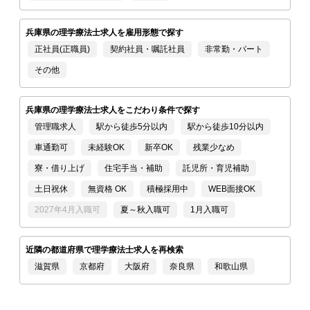
兵庫県の理学療法士求人を雇用形態で探す
正社員(正職員)
契約社員・嘱託社員
非常勤・パート
その他
兵庫県の理学療法士求人をこだわり条件で探す
管理職求人
駅から徒歩5分以内
駅から徒歩10分以内
車通勤可
未経験OK
新卒OK
残業少なめ
寮・借り上げ
住宅手当・補助
託児所・育児補助
土日祝休
無資格 OK
積極採用中
WEB面接OK
2027年4月入職可
夏～秋入職可
1月入職可
近隣の都道府県で理学療法士求人を再検索
滋賀県
京都府
大阪府
奈良県
和歌山県