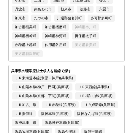
小野市
三田市
加西市
丹波篠山市
養父市
丹波市
南あわじ市
朝来市
淡路市
宍粟市
加東市
たつの市
川辺郡猪名川町
多可郡多可町
加古郡稲美町
加古郡播磨町
神崎郡市川町
神崎郡福崎町
神崎郡神河町
揖保郡太子町
赤穂郡上郡町
佐用郡佐用町
美方郡香美町
美方郡新温泉町
兵庫県の理学療法士求人を路線で探す
ＪＲ東海道本線(米原－神戸)(兵庫県)
ＪＲ山陽本線(神戸－門司)(兵庫県)
ＪＲ東西線(兵庫県)
ＪＲ山陰本線(京都－下関)(兵庫県)
ＪＲ福知山線(兵庫県)
ＪＲ加古川線
ＪＲ赤穂線(兵庫県)
ＪＲ姫新線(兵庫県)
ＪＲ播但線
阪神本線(兵庫県)
阪神なんば線(兵庫県)
阪神武庫川線
阪急神戸本線(兵庫県)
阪急宝塚本線(兵庫県)
阪急今津線
阪急甲陽線