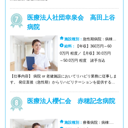
医療法人社団幸泉会 高田上谷
病院
施設種別：
急性期病院：病棟:
急性期病院：その他
給料：
【年収】360万円～60
0万円 程度／【月収】30.0万円
～50.0万円 程度 諸手当込
【仕事内容】 病院 or 老健施設においてリハビリ業務に従事しま
す。 発症直後（急性期）からリハビリテーションを提供するこ
とで、筋力や体力の衰えを最小限にとどめて早期退院を目指し、
自宅や職場復帰できるよう努力しています。また、維持期では、
医療法人櫻仁会 赤穂記念病院
併設施設である介護老人保健施設「幸泉エルズ」や、地域医療連
携室とのネットワークを最大限に活かし、安定した生活を送れる
よう皆様をサポートいたします。 【病院概要】 病床数：88床
（44床×2病棟） 診療科目：総合内科、循環器内科、心臓血管外
施設種別：
療養病院：病棟:療
科、外科、呼吸器外科、整形外科、リウマチ科、リハビリテーシ