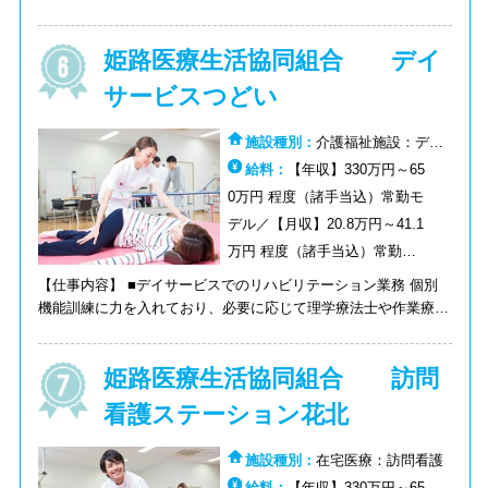
なホーム創り】様々な専門職のチームをマネジメントし、ご入居
者・ご家族お一人おひとりのご要望に寄り添った、質の高い生
姫路医療生活協同組合 デイ
活、介護サービスを提供するホーム創り。 ■【高収益のホーム創
り】営業力：お客様に選ばれるホーム創り・数字の把握：ホーム
サービスつどい
の業績数字の把握 ※ホーム長着任後オンコール対応あり（退勤
後、休日などのホームからの緊急電話対応） ※入社後の配属
施設種別：
介護福祉施設：デイ
先：今のお住まいから90分以内＜異動：基本は住まいから90分以
サービス（通所介護）
給料：
【年収】330万円～65
内＞ ＜ホーム長候補の間に行う業務＞入社後はまず介護職とし
ての勤務：介護職のシフト管理・ホーム長のサポート業務 ご入
0万円 程度（諸手当込）常勤モ
居者がどのような生活をされているか、各シフトのスタッフがそ
デル／【月収】20.8万円～41.1
こにどのように関わっているか（考えや想いなど）を理解し、ホ
万円 程度（諸手当込）常勤モ
ーム長にステップアップしていくための準備期間 ※夜勤勤務(4
デル／【時給】1350円～1400
【仕事内容】 ■デイサービスでのリハビリテーション業務 個別
回程度/月）あり
円
機能訓練に力を入れており、必要に応じて理学療法士や作業療法
士と連携を図りながら、リハビリを実施しています。 【定員】
45名 ※個人の心身の機能に合わせてデイルームを2つの部屋に
姫路医療生活協同組合 訪問
分けており、少人数グループの対応を実施
看護ステーション花北
施設種別：
在宅医療：訪問看護
給料：
【年収】330万円～65