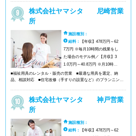
連携が必要となります。 【目的】基本的運動（寝返り・起きあ
株式会社ヤマシタ 尼崎営業
がり・立ち上がり・立位保持・歩行）の獲得を目標にリハビリを
おこないます。
所
施設種別：
給料：
【年収】478万円～62
7万円 ※毎月10時間の残業をし
た場合のモデル例／【月収】3
1.0万円～40.8万円 ※月10時間
の残業をした場合のモデル例
■福祉用具のレンタル・販売の営業 ■最適な用具を選定、納
品、相談対応 ■住宅改修（手すりの設置など）のプランニング
＜商材＞介護ベッド関連用具、移動関連用具（車いす、歩行器な
ど）、入浴関連用品、排泄関連用品生活関連用品 ＜営業先＞ケ
株式会社ヤマシタ 神戸営業
アマネジャー、一般ユーザー（ケアマネジャーからの紹介）への
福祉用具の選定・相談を行います。 ◆個人の方々に最適な利用
所
プランのご提案、納品、納品後のアフターフォローまでを実施
◆ケマネジャーとの信頼関係を構築していく営業活動です。ケア
施設種別：
マネジャーも気づいていないニーズを発掘し、提案営業を行いま
給料：
【年収】478万円～62
す。 ◆創業以来サービスの質を徹底追及し、「高齢者に対応し