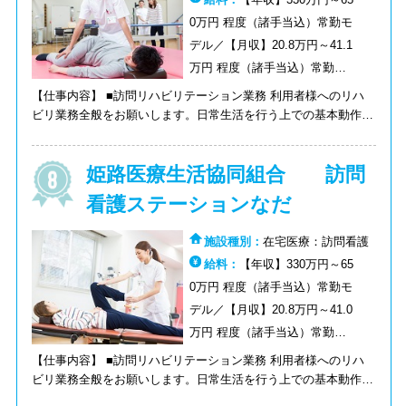
0万円 程度（諸手当込）常勤モ
デル／【月収】20.8万円～41.1
万円 程度（諸手当込）常勤モ
デル／【時給】1350円～1400
【仕事内容】 ■訪問リハビリテーション業務 利用者様へのリハ
円
ビリ業務全般をお願いします。日常生活を行う上での基本動作の
サポートをして頂きます。また、医師・看護師など様々な人との
連携が必要となります。 【目的】基本的運動（寝返り・起きあ
姫路医療生活協同組合 訪問
がり・立ち上がり・立位保持・歩行）の獲得を目標にリハビリを
おこないます。
看護ステーションなだ
施設種別：
在宅医療：訪問看護
給料：
【年収】330万円～65
0万円 程度（諸手当込）常勤モ
デル／【月収】20.8万円～41.0
万円 程度（諸手当込）常勤モ
デル／【時給】1350円～1400
【仕事内容】 ■訪問リハビリテーション業務 利用者様へのリハ
円
ビリ業務全般をお願いします。日常生活を行う上での基本動作の
サポートをして頂きます。また、医師・看護師など様々な人との