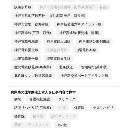
阪急伊丹線
神戸市営地下鉄西神・山手線(新長田－名谷)
神戸市営地下鉄西神・山手線(新神戸－新長田)
神戸市営地下鉄海岸線
神戸新交通六甲アイランド線
神戸高速線(三宮－西代)
神戸高速線(新開地－湊川)
神戸電鉄有馬線
神戸電鉄三田線
神戸電鉄公園都市線
神戸電鉄粟生線
北神急行電鉄
山陽電鉄本線
山陽電鉄網干線
能勢電鉄日生線
能勢電鉄妙見線(兵庫県)
北条鉄道
智頭急行(兵庫県)
北近畿タンゴ鉄道宮津線
神戸新交通ポートアイランド線
兵庫県の理学療法士求人を仕事内容で探す
病院
介護福祉施設
クリニック
訪問リハビリ(在宅医療)
企業
保育園
小児リハビリ
整骨院
接骨院
訪問マッサージ
薬局・ドラッグストア
その他