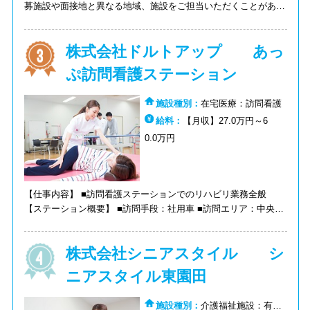
募施設や面接地と異なる地域、施設をご担当いただくことがあり
ます。 ■新規施設の立ち上げ、スタッフの採用から新規開拓、顧
客フォロー、営業管理と施設運営全般のマネジメント ■連携先の
株式会社ドルトアップ あっ
開拓（病院や居宅介護支援事業所、近隣の同業施設など、連携先
の開拓を行ないます） ■売上・コスト・コンプライアンスという
ぷ訪問看護ステーション
3つの経営指標に基づく数字軸を中核にしたマネジメント ■イノ
ベーティブな企画・取り組みなどを通じてブランディングの強化
施設種別：
在宅医療：訪問看護
給料：
【月収】27.0万円～6
0.0万円
【仕事内容】 ■訪問看護ステーションでのリハビリ業務全般
【ステーション概要】 ■訪問手段：社用車 ■訪問エリア：中央
区、灘区、東灘区 ■訪問件数：5～7件/日 ■カルテ種別：電子カ
ルテ
株式会社シニアスタイル シ
ニアスタイル東園田
施設種別：
介護福祉施設：有料