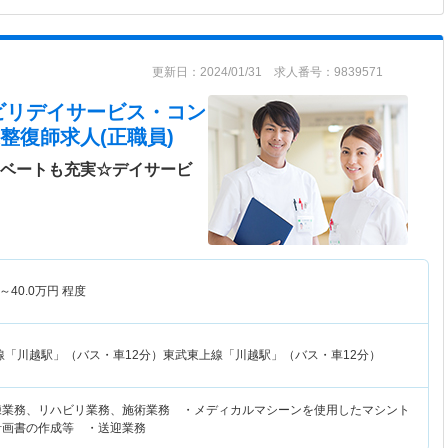
更新日：2024/01/31 求人番号：9839571
ビリデイサービス・コン
整復師求人(正職員)
イベートも充実☆デイサービ
～
40.0
万円
程度
線「川越駅」（バス・車12分）東武東上線「川越駅」（バス・車12分）
練業務、リハビリ業務、施術業務 ・メディカルマシーンを使用したマシント
計画書の作成等 ・送迎業務