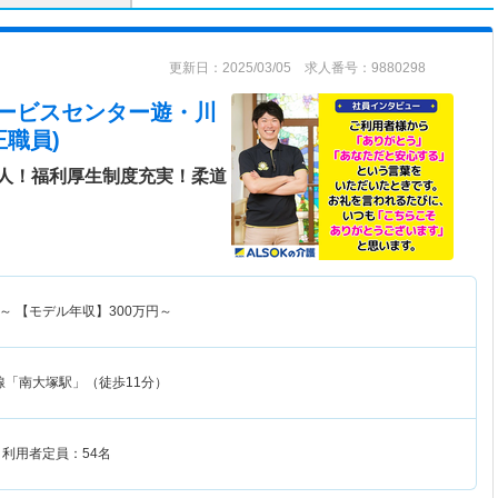
更新日：2025/03/05 求人番号：9880298
サービスセンター遊・川
職員)
人！福利厚生制度充実！柔道
～
【モデル年収】
300
万円～
線「南大塚駅」（徒歩11分）
 利用者定員：54名