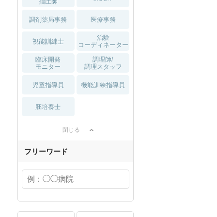
指圧師
調剤薬局事務
医療事務
治験
視能訓練士
コーディネーター
臨床開発
調理師/
モニター
調理スタッフ
児童指導員
機能訓練指導員
胚培養士
閉じる
フリーワード