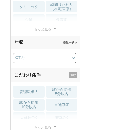
訪問リハビリ
クリニック
（在宅医療）
企業
保育園
もっと見る
小児リハビリ
整骨院
年収
※単一選択
接骨院
訪問マッサージ
薬局・
その他
ドラッグストア
こだわり条件
駅から徒歩
管理職求人
5分以内
駅から徒歩
車通勤可
10分以内
未経験OK
新卒OK
もっと見る