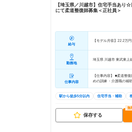
【埼玉県／川越市】住宅手当あり☆
にて柔道整復師募集＜正社員＞
【モデル月収】
22.2
万円
給与
埼玉県 川越市
東武東上
勤務地
【仕事内容】 ■柔道整
めの訓練 ・介護職の補
仕事内容
駅から徒歩5分以内
住宅手当・補助
保存する