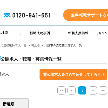
0120-941-651
無料転職サポートを
ド
求人検索
転職成功事例
転職支
柔道整復師求人一覧
埼玉県
川越市の柔道整復師求人一覧
師
公開求人・転職・募集情報一覧
開求人
非公開求人を含めて紹介してもらう
<<
<
>
>>
1
新着順