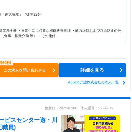
線「南大塚駅」（徒歩12分）
復師業務全般 ・日常生活に必要な機能改善訓練 ・筋力維持および衰退防止のた
助（食事・排泄介助 等） ・その他付…
詳細を見る
この求人を問い合わせる
ALSOK介護株式会社の求人一覧
更新日：2025/02/06 求人番号：9724706
サービスセンター遊・川
職員)