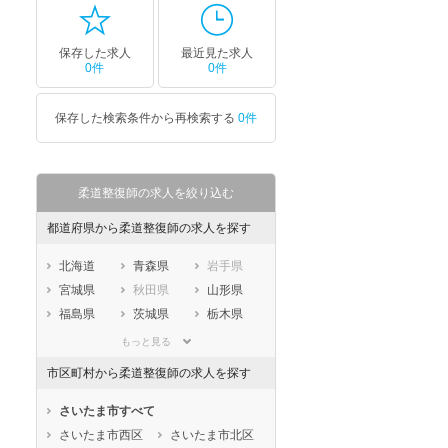
保存した求人
最近見た求人
0件
0件
保存した検索条件から再検索する
0件
柔道整復師の求人を絞り込む
都道府県から柔道整復師の求人を探す
北海道
青森県
岩手県
宮城県
秋田県
山形県
福島県
茨城県
栃木県
群馬県
埼玉県
千葉県
もっと見る
東京都
神奈川県
新潟県
市区町村から柔道整復師の求人を探す
山梨県
長野県
富山県
石川県
福井県
岐阜県
さいたま市すべて
静岡県
愛知県
三重県
さいたま市西区
さいたま市北区