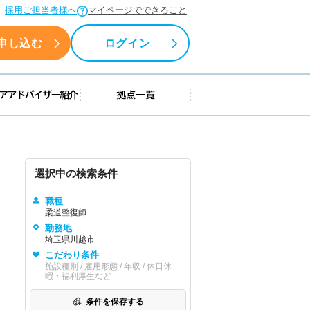
採用ご担当者様へ
マイページでできること
申し込む
ログイン
援情報
キャリアアドバイザー紹介
拠点一覧
選択中の検索条件
職種
柔道整復師
勤務地
埼玉県川越市
こだわり条件
施設種別 / 雇用形態 / 年収 / 休日休
暇・福利厚生など
条件を保存する