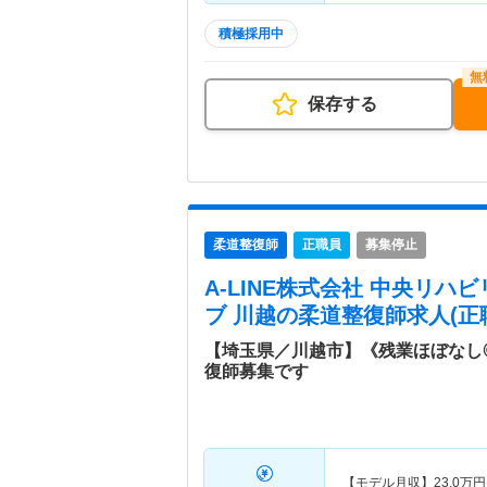
積極採用中
保存する
柔道整復師
正職員
募集停止
A-LINE株式会社 中央リハ
ブ 川越
の柔道整復師求人(正
【埼玉県／川越市】《残業ほぼなし
復師募集です
【モデル月収】
23.0
万円