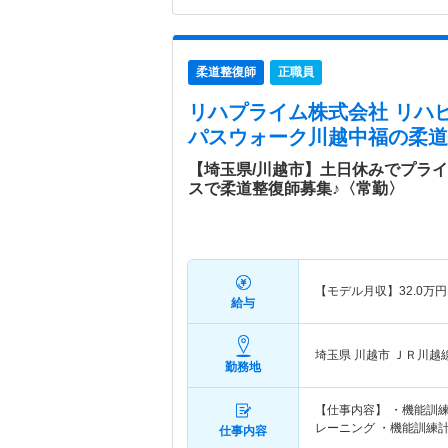
柔道整復師
正職員
リハプライム株式会社 リハ
パスウォーク川越中福
の柔道
【埼玉県/川越市】土日休みでプラ
スで柔道整復師募集♪〈常勤〉
【モデル月収】
32.0
万円
給与
埼玉県 川越市
ＪＲ川越
勤務地
【仕事内容】 ・機能訓
レーニング ・機能訓練
仕事内容