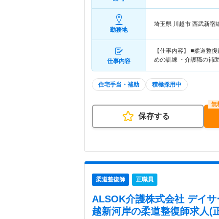
埼玉県 川越市
西武新宿
勤務地
【仕事内容】 ■柔道整
めの訓練 ・介護職の補
仕事内容
住宅手当・補助
積極採用中
保存する
柔道整復師
正職員
ALSOK介護株式会社 デイ
越新河岸
の柔道整復師求人(正