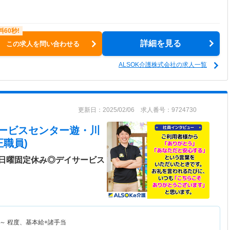
詳細を見る
この求人を問い合わせる
ALSOK介護株式会社の求人一覧
更新日：2025/02/06 求人番号：9724730
サービスセンター遊・川
職員)
日曜固定休み◎デイサービス
～
程度、基本給+諸手当