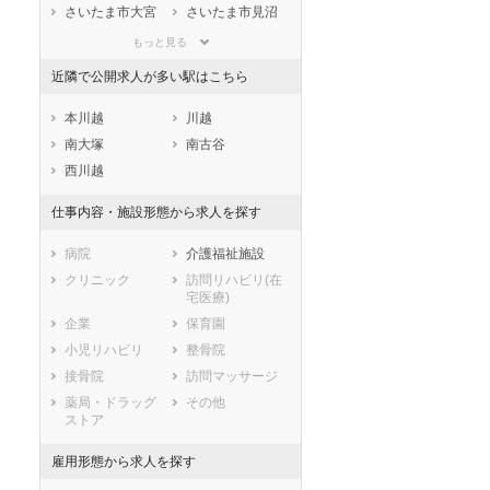
滋賀県
京都府
大阪府
さいたま市大宮
さいたま市見沼
区
区
兵庫県
奈良県
和歌山県
もっと見る
さいたま市中央
さいたま市桜区
鳥取県
島根県
岡山県
区
近隣で公開求人が多い駅はこちら
広島県
山口県
徳島県
さいたま市浦和
さいたま市南区
香川県
愛媛県
高知県
区
本川越
川越
福岡県
佐賀県
長崎県
さいたま市緑区
さいたま市岩槻
南大塚
南古谷
区
熊本県
大分県
宮崎県
西川越
市部
鹿児島県
沖縄県
仕事内容・施設形態から求人を探す
川越市
熊谷市
川口市
行田市
病院
介護福祉施設
秩父市
所沢市
クリニック
訪問リハビリ(在
飯能市
加須市
宅医療)
本庄市
東松山市
企業
保育園
春日部市
狭山市
小児リハビリ
整骨院
羽生市
鴻巣市
接骨院
訪問マッサージ
深谷市
上尾市
薬局・ドラッグ
その他
ストア
草加市
越谷市
蕨市
戸田市
雇用形態から求人を探す
入間市
朝霞市