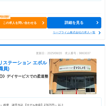
詳細を見る
この求人を問い合わせる
リハプライム株式会社の求人一覧
更新日：2025/08/20 求人番号：9863037
ビリステーション エボル
職員)
◎》デイサービスでの柔道整
～
程度 諸手当込 【モデル年収】
276
万円～
以上