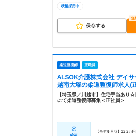
積極採用中
保存する
柔道整復師
正職員
ALSOK介護株式会社 デイ
越南大塚
の柔道整復師求人(正
【埼玉県／川越市】住宅手当あり☆
にて柔道整復師募集＜正社員＞
【モデル月収】
22.2
万円
給与