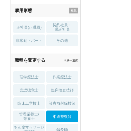
残業少なめ
寮・借り上げ
雇用形態
託児所・
住宅手当・補助
育児補助
契約社員・
正社員(正職員)
土日祝休
無資格 OK
嘱託社員
非常勤・パート
積極採用中
WEB面接OK
その他
2027年4月入職可
夏～秋入職可
職種を変更する
※単一選択
1月入職可
理学療法士
作業療法士
言語聴覚士
臨床検査技師
臨床工学技士
診療放射線技師
管理栄養士/
柔道整復師
栄養士
あん摩マッサージ
鍼灸師