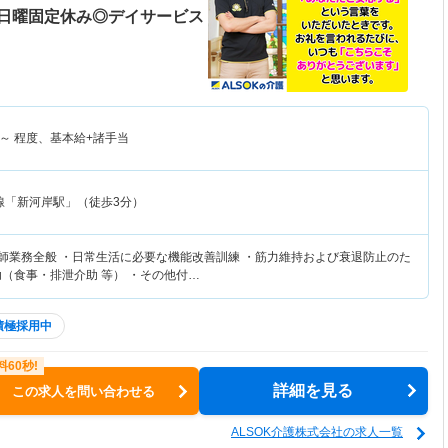
日曜固定休み◎デイサービス
～
程度、基本給+諸手当
線「新河岸駅」（徒歩3分）
復師業務全般 ・日常生活に必要な機能改善訓練 ・筋力維持および衰退防止のた
助（食事・排泄介助 等） ・その他付…
積極採用中
詳細を見る
この求人を問い合わせる
ALSOK介護株式会社の求人一覧