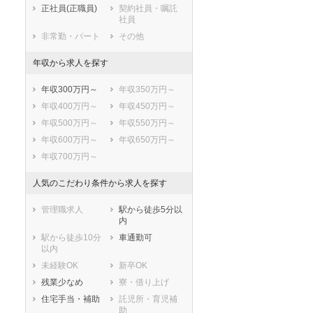
志木市
和光市
正社員(正職員)
契約社員・嘱託
社員
新座市
桶川市
非常勤・パート
その他
久喜市
北本市
八潮市
富士見市
年収から求人を探す
三郷市
蓮田市
年収300万円～
年収350万円～
坂戸市
幸手市
年収400万円～
年収450万円～
鶴ヶ島市
日高市
年収500万円～
年収550万円～
吉川市
ふじみ野市
年収600万円～
年収650万円～
白岡市
北足立郡伊奈町
年収700万円～
入間郡三芳町
入間郡毛呂山町
入間郡越生町
比企郡滑川町
人気のこだわり条件から求人を探す
比企郡嵐山町
比企郡小川町
比企郡川島町
比企郡吉見町
管理職求人
駅から徒歩5分以
内
比企郡鳩山町
比企郡ときがわ
町
駅から徒歩10分
車通勤可
以内
秩父郡横瀬町
秩父郡皆野町
未経験OK
新卒OK
秩父郡長瀞町
秩父郡小鹿野町
残業少なめ
寮・借り上げ
秩父郡東秩父村
児玉郡美里町
住宅手当・補助
託児所・育児補
児玉郡神川町
児玉郡上里町
助