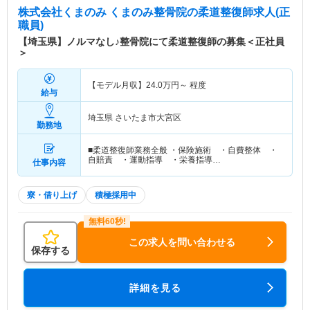
株式会社くまのみ くまのみ整骨院
の柔道整復師求人(正
職員)
【埼玉県】ノルマなし♪整骨院にて柔道整復師の募集＜正社員
＞
【モデル月収】
24.0
万円～
程度
給与
埼玉県 さいたま市大宮区
勤務地
■柔道整復師業務全般 ・保険施術 ・自費整体 ・
自賠責 ・運動指導 ・栄養指導…
仕事内容
寮・借り上げ
積極採用中
この求人を問い合わせる
保存する
詳細を見る