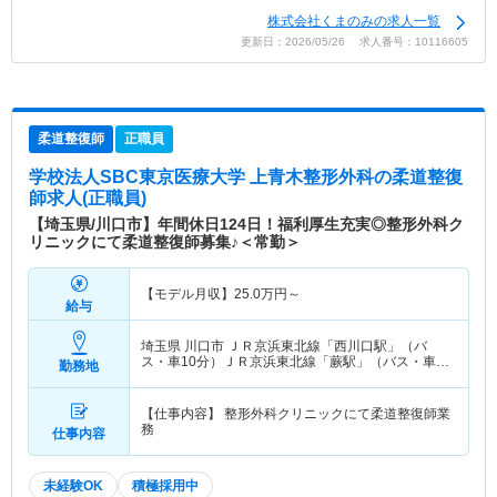
株式会社くまのみの求人一覧
更新日：2026/05/26 求人番号：10116605
柔道整復師
正職員
学校法人SBC東京医療大学 上青木整形外科
の柔道整復
師求人(正職員)
【埼玉県/川口市】年間休日124日！福利厚生充実◎整形外科ク
リニックにて柔道整復師募集♪＜常勤＞
【モデル月収】
25.0
万円～
給与
埼玉県 川口市
ＪＲ京浜東北線「西川口駅」（バ
ス・車10分）ＪＲ京浜東北線「蕨駅」（バス・車
勤務地
10分）
【仕事内容】 整形外科クリニックにて柔道整復師業
務
仕事内容
未経験OK
積極採用中