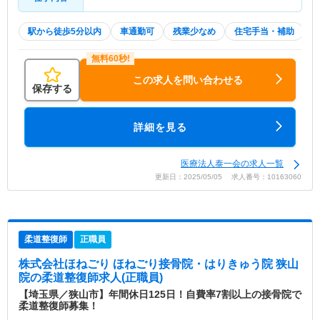
駅から徒歩5分以内
車通勤可
残業少なめ
住宅手当・補助
この求人を問い合わせる
保存する
詳細を見る
医療法人泰一会の求人一覧
更新日：2025/05/05 求人番号：10163060
柔道整復師
正職員
株式会社ほねごり ほねごり接骨院・はりきゅう院 狭山
院
の柔道整復師求人(正職員)
【埼玉県／狭山市】年間休日125日！自費率7割以上の接骨院で
柔道整復師募集！