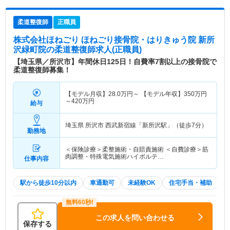
柔道整復師
正職員
株式会社ほねごり ほねごり接骨院・はりきゅう院 新所
沢緑町院
の柔道整復師求人(正職員)
【埼玉県／所沢市】年間休日125日！自費率7割以上の接骨院で
柔道整復師募集！
【モデル月収】
28.0
万円～
【モデル年収】
350
万円
～
420
万円
給与
埼玉県 所沢市
西武新宿線「新所沢駅」（徒歩7分）
勤務地
＜保険診療＞柔整施術・自賠責施術 ＜自費診療＞筋
肉調整・特殊電気施術ハイボルテ…
仕事内容
駅から徒歩10分以内
車通勤可
未経験OK
住宅手当・補助
この求人を問い合わせる
保存する