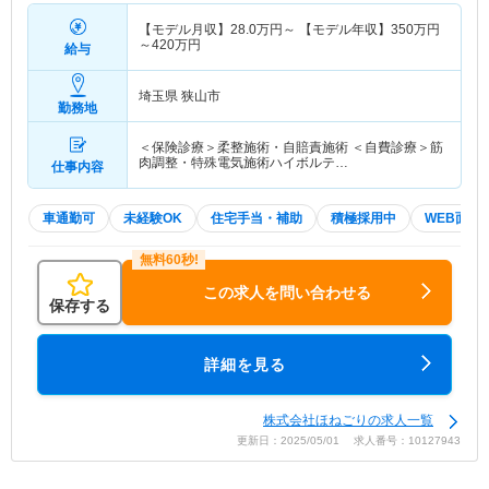
【モデル月収】
28.0
万円～
【モデル年収】
350
万円
～
420
万円
給与
埼玉県 狭山市
勤務地
＜保険診療＞柔整施術・自賠責施術 ＜自費診療＞筋
肉調整・特殊電気施術ハイボルテ…
仕事内容
車通勤可
未経験OK
住宅手当・補助
積極採用中
WEB面接
この求人を問い合わせる
保存する
詳細を見る
株式会社ほねごりの求人一覧
更新日：2025/05/01 求人番号：10127943