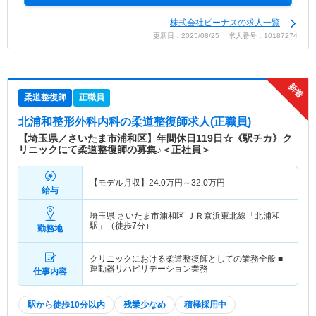
株式会社ビーナスの求人一覧
更新日：2025/08/25 求人番号：10187274
柔道整復師
正職員
北浦和整形外科内科
の柔道整復師求人(正職員)
【埼玉県／さいたま市浦和区】年間休日119日☆《駅チカ》ク
リニックにて柔道整復師の募集♪＜正社員＞
【モデル月収】
24.0
万円～
32.0
万円
給与
埼玉県 さいたま市浦和区
ＪＲ京浜東北線「北浦和
駅」（徒歩7分）
勤務地
クリニックにおける柔道整復師としての業務全般 ■
運動器リハビリテーション業務
仕事内容
駅から徒歩10分以内
残業少なめ
積極採用中