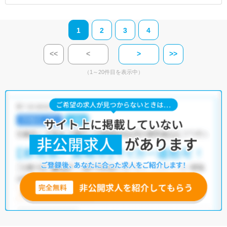
1
2
3
4
<<
<
>
>>
（1～20件目を表示中）