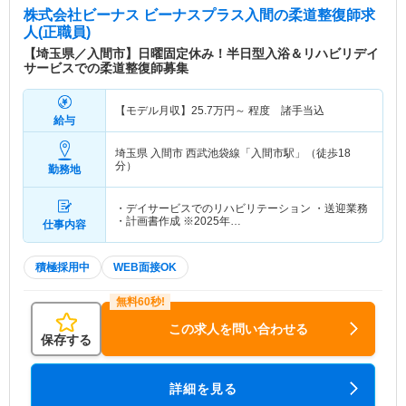
株式会社ビーナス ビーナスプラス入間
の柔道整復師求
人(正職員)
【埼玉県／入間市】日曜固定休み！半日型入浴＆リハビリデイ
サービスでの柔道整復師募集
【モデル月収】
25.7
万円～
程度 諸手当込
給与
埼玉県 入間市
西武池袋線「入間市駅」（徒歩18
分）
勤務地
・デイサービスでのリハビリテーション ・送迎業務
・計画書作成 ※2025年…
仕事内容
積極採用中
WEB面接OK
この求人を問い合わせる
保存する
詳細を見る