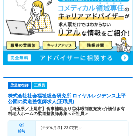
柔道整復師
正職員
株式会社社会福祉総合研究所 ロイヤルレジデンス上平
公園
の柔道整復師求人(正職員)
【埼玉県／上尾市】食事補助あり◎休暇制度充実♪介護付き有
料老人ホームの柔道整復師募集＜正社員＞
【モデル月収】
23.0
万円～
給与