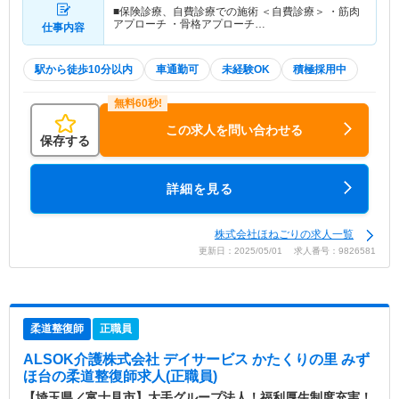
■保険診療、自費診療での施術 ＜自費診療＞ ・筋肉
アプローチ ・骨格アプローチ…
仕事内容
駅から徒歩10分以内
車通勤可
未経験OK
積極採用中
この求人を問い合わせる
保存する
詳細を見る
株式会社ほねごりの求人一覧
更新日：2025/05/01 求人番号：9826581
柔道整復師
正職員
ALSOK介護株式会社 デイサービス かたくりの里 みず
ほ台
の柔道整復師求人(正職員)
【埼玉県／富士見市】大手グループ法人！福利厚生制度充実！