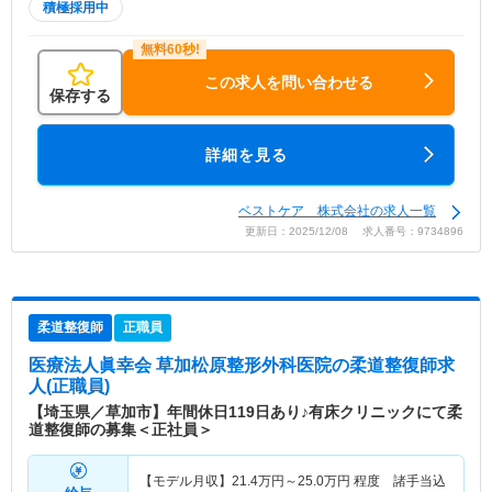
積極採用中
この求人を問い合わせる
保存する
詳細を見る
ベストケア 株式会社の求人一覧
更新日：2025/12/08 求人番号：9734896
柔道整復師
正職員
医療法人眞幸会 草加松原整形外科医院
の柔道整復師求
人(正職員)
【埼玉県／草加市】年間休日119日あり♪有床クリニックにて柔
道整復師の募集＜正社員＞
【モデル月収】
21.4
万円～
25.0
万円
程度 諸手当込