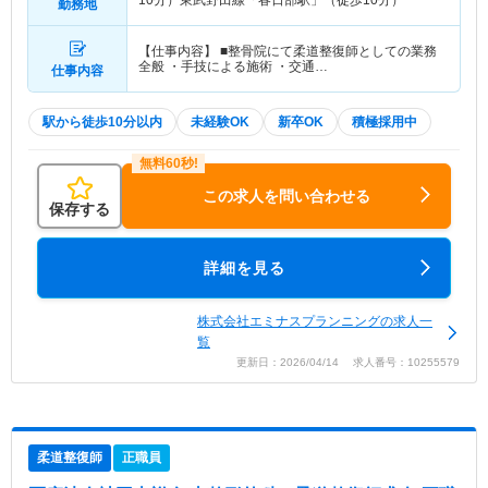
10分）東武野田線「春日部駅」（徒歩10分）
勤務地
【仕事内容】 ■整骨院にて柔道整復師としての業務
全般 ・手技による施術 ・交通…
仕事内容
駅から徒歩10分以内
未経験OK
新卒OK
積極採用中
この求人を問い合わせる
保存する
詳細を見る
株式会社エミナスプランニングの求人一
覧
更新日：2026/04/14 求人番号：10255579
柔道整復師
正職員