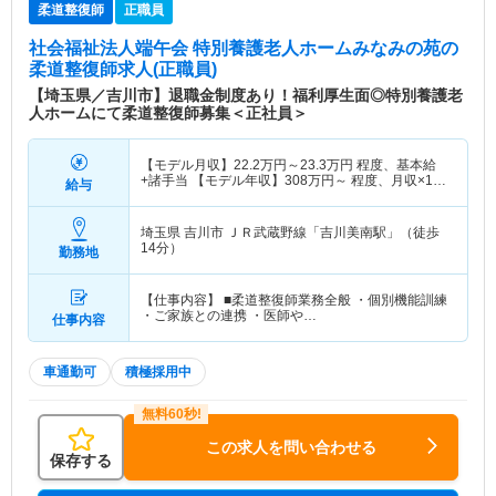
柔道整復師
正職員
社会福祉法人端午会 特別養護老人ホームみなみの苑
の
柔道整復師求人(正職員)
【埼玉県／吉川市】退職金制度あり！福利厚生面◎特別養護老
人ホームにて柔道整復師募集＜正社員＞
【モデル月収】
22.2
万円～
23.3
万円
程度、基本給
+諸手当 【モデル年収】
308
万円～
程度、月収×12
給与
ヶ月＋賞与2か月想定
埼玉県 吉川市
ＪＲ武蔵野線「吉川美南駅」（徒歩
14分）
勤務地
【仕事内容】 ■柔道整復師業務全般 ・個別機能訓練
・ご家族との連携 ・医師や…
仕事内容
車通勤可
積極採用中
この求人を問い合わせる
保存する