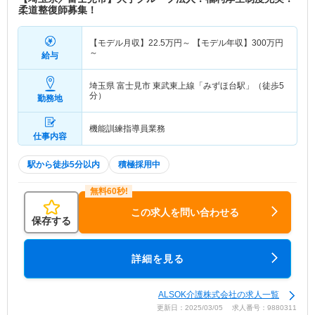
柔道整復師募集！
【モデル月収】
22.5
万円～
【モデル年収】
300
万円
～
給与
埼玉県 富士見市
東武東上線「みずほ台駅」（徒歩5
分）
勤務地
機能訓練指導員業務
仕事内容
駅から徒歩5分以内
積極採用中
この求人を問い合わせる
保存する
詳細を見る
ALSOK介護株式会社の求人一覧
更新日：2025/03/05 求人番号：9880311