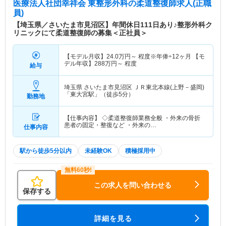
医療法人社団幸祥会 東整形外科
の柔道整復師求人(正職
員)
【埼玉県／さいたま市見沼区】年間休日111日あり♪整形外科ク
リニックにて柔道整復師の募集＜正社員＞
【モデル月収】
24.0
万円～
程度※年俸÷12ヶ月 【モ
デル年収】
288
万円～
程度
給与
埼玉県 さいたま市見沼区
ＪＲ東北本線(上野－盛岡)
「東大宮駅」（徒歩5分）
勤務地
【仕事内容】 ◇柔道整復師業務全般 ・外来の骨折
患者の固定・整復など ・外来の…
仕事内容
駅から徒歩5分以内
未経験OK
積極採用中
この求人を問い合わせる
保存する
詳細を見る