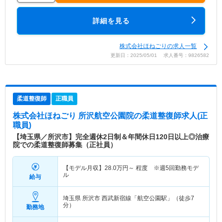
詳細を見る
株式会社ほねごりの求人一覧
更新日：2025/05/01 求人番号：9826582
柔道整復師
正職員
株式会社ほねごり 所沢航空公園院
の柔道整復師求人(正
職員)
【埼玉県／所沢市】完全週休2日制＆年間休日120日以上◎治療
院での柔道整復師募集（正社員）
【モデル月収】
28.0
万円～
程度 ※週5回勤務モデ
ル
給与
埼玉県 所沢市
西武新宿線「航空公園駅」（徒歩7
分）
勤務地