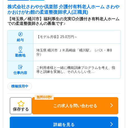
株式会社さわやか倶楽部 介護付有料老人ホーム さわや
かおけがわ館
の柔道整復師求人(正職員)
【埼玉県／桶川市】福利厚生の充実◎介護付き有料老人ホーム
での柔道整復師さんの募集です♪
【モデル月収】
25.0
万円～
給与
埼玉県 桶川市
ＪＲ高崎線「桶川駅」（バス・車8
分）
勤務地
ご利用者様と一緒に機能訓練プログラムを考え、指
導と訓練を実施し、その人らしい生…
仕事内容
積極採用中
この求人を問い合わせる
保存する
詳細を見る