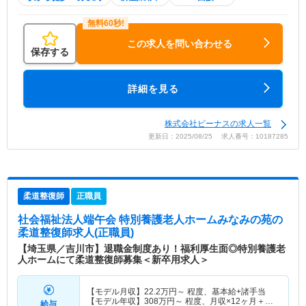
この求人を問い合わせる
保存する
詳細を見る
株式会社ビーナスの求人一覧
更新日：2025/08/25 求人番号：10187285
柔道整復師
正職員
社会福祉法人端午会 特別養護老人ホームみなみの苑
の
柔道整復師求人(正職員)
【埼玉県／吉川市】退職金制度あり！福利厚生面◎特別養護老
人ホームにて柔道整復師募集＜新卒用求人＞
【モデル月収】
22.2
万円～
程度、基本給+諸手当
【モデル年収】
308
万円～
程度、月収×12ヶ月＋賞
給与