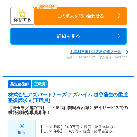
この求人を問い合わせる
保存する
詳細を見る
北浦和整形外科内科の求人一覧
更新日：2026/08/07 求人番号：10273751
柔道整復師
正職員
株式会社アズパートナーズ アズハイム 越谷蒲生
の柔道
整復師求人(正職員)
【埼玉県／越谷市】 《東武伊勢崎線沿線》デイサービスでの
機能訓練指導員募集！
【モデル月収】
24.0
万円～
程度（諸手当込み）
【モデル年収】
354
万円～
程度（諸手当込み）
給与