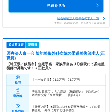
詳細を見る
社会福祉法人端午会の求人一覧
更新日：2025/05/29 求人番号：10115985
柔道整復師
正職員
医療法人泰一会 飯能整形外科病院
の柔道整復師求人(正
職員)
【埼玉県／飯能市】住宅手当・家族手当あり◎病院にて柔道整
復師の募集です！＜正社員＞
【モデル月収】
21.3
万円～
21.7
万円
給与
埼玉県 飯能市
ＪＲ八高線「東飯能駅」（徒歩1分）
西武秩父線「東飯能駅」（徒歩1分）
勤務地
【仕事内容】 ■病院における柔道整復師としての業
務全般 ・外傷に対する徒手整復…
仕事内容