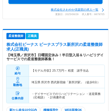
株式会社さわやか倶楽部の求人一覧
更新日：2025/08/29 求人番号：9879705
柔道整復師
正職員
株式会社ビーナス ビーナスプラス新所沢
の柔道整復師
求人(正職員)
【埼玉県／所沢市】日曜固定休み！半日型入浴＆リハビリデイ
サービスでの柔道整復師募集！
【モデル月収】
25.7
万円～
程度 諸手当込
給与
埼玉県 所沢市
西武新宿線「新所沢駅」（徒歩6分）
勤務地
・デイサービスでのリハビリテーション ・送迎業務
（応相談） ・計画書作成
仕事内容
駅から徒歩10分以内
積極採用中
WEB面接OK