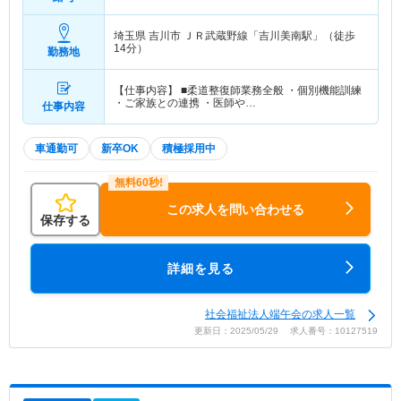
与2か月想定
埼玉県 吉川市
ＪＲ武蔵野線「吉川美南駅」（徒歩
14分）
勤務地
【仕事内容】 ■柔道整復師業務全般 ・個別機能訓練
・ご家族との連携 ・医師や…
仕事内容
車通勤可
新卒OK
積極採用中
この求人を問い合わせる
保存する
詳細を見る
社会福祉法人端午会の求人一覧
更新日：2025/05/29 求人番号：10127519