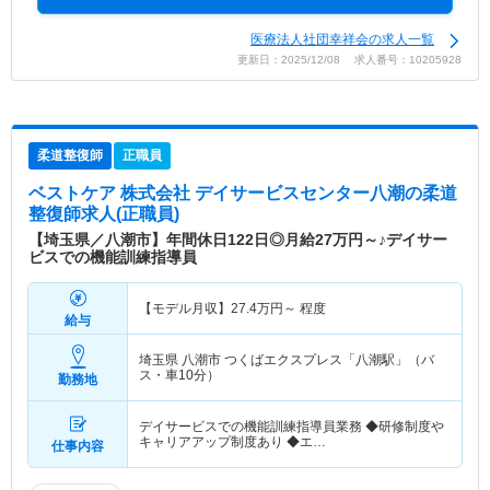
医療法人社団幸祥会の求人一覧
更新日：2025/12/08 求人番号：10205928
柔道整復師
正職員
ベストケア 株式会社 デイサービスセンター八潮
の柔道
整復師求人(正職員)
【埼玉県／八潮市】年間休日122日◎月給27万円～♪デイサー
ビスでの機能訓練指導員
【モデル月収】
27.4
万円～
程度
給与
埼玉県 八潮市
つくばエクスプレス「八潮駅」（バ
ス・車10分）
勤務地
デイサービスでの機能訓練指導員業務 ◆研修制度や
キャリアアップ制度あり ◆エ…
仕事内容