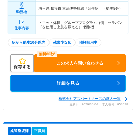
埼玉県 越谷市
東武伊勢崎線「蒲生駅」（徒歩8分）
勤務地
・マット体操、グループプログラム（例：セラバン
ドを使用し上肢を鍛える） 個別機…
仕事内容
駅から徒歩10分以内
残業少なめ
積極採用中
この求人を問い合わせる
保存する
詳細を見る
株式会社アズパートナーズの求人一覧
更新日：2026/06/04 求人番号：656028
柔道整復師
正職員