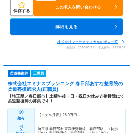
この求人を問い合わせる
保存する
詳細を見る
株式会社マーサメディカルの求人一覧
更新日：2026/05/12 求人番号：9123904
柔道整復師
正職員
株式会社エミナスプランニング 春日部あすな整骨院
の
柔道整復師求人(正職員)
【埼玉県／春日部市】土曜午後・日・祝日お休み☆整骨院にて
柔道整復師の募集です！
【モデル月収】
26.0
万円～
給与
埼玉県 春日部市
東武伊勢崎線「春日部駅」（徒歩