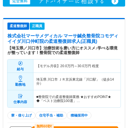
柔道整復師
正職員
株式会社マーサメディカル マーサ鍼灸整骨院コモディ
イイダ川口仲町院
の柔道整復師求人(正職員)
【埼玉県／川口市】治療技術を磨い方にオススメ♪学べる環境
が整っています！整骨院での柔道整復師
【モデル月収】
20.0
万円～
30.0
万円
程度
給与
埼玉県 川口市
ＪＲ京浜東北線「川口駅」（徒歩14
分）
勤務地
■整骨院での柔道整復師業務 ★おすすめPOINT★
◆「ベスト治療院100選」…
仕事内容
寮・借り上げ
住宅手当・補助
積極採用中