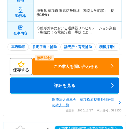
給与
埼玉県 草加市
東武伊勢崎線「獨協大学前駅」（徒
歩16分）
勤務地
◇整形外科における運動器リハビリテーション業務
・機械による電気治療、手技によ…
仕事内容
車通勤可
住宅手当・補助
託児所・育児補助
積極採用中
この求人を問い合わせる
保存する
詳細を見る
医療法人眞幸会 草加松原整形外科医院
の求人一覧
更新日：2025/11/17 求人番号：581350