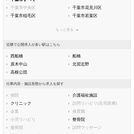
滋賀県
千葉市中央区
京都府
千葉市花見川区
大阪府
兵庫県
千葉市稲毛区
奈良県
千葉市若葉区
和歌山県
鳥取県
千葉市緑区
島根県
千葉市美浜区
岡山県
もっと見る
広島県
市部
山口県
徳島県
香川県
銚子市
愛媛県
市川市
高知県
近隣で公開求人が多い駅はこちら
福岡県
船橋市
佐賀県
館山市
長崎県
熊本県
木更津市
西船橋
大分県
松戸市
船橋
宮崎県
鹿児島県
野田市
原木中山
沖縄県
茂原市
北習志野
成田市
高根公団
佐倉市
東金市
旭市
仕事内容・施設形態から求人を探す
習志野市
柏市
病院
介護福祉施設
勝浦市
市原市
クリニック
訪問リハビリ(在宅医療)
流山市
八千代市
企業
保育園
我孫子市
鴨川市
小児リハビリ
整骨院
鎌ケ谷市
君津市
接骨院
訪問マッサージ
富津市
浦安市