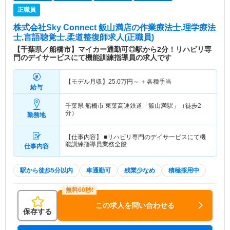
正職員
株式会社Sky Connect 飯山満店
の作業療法士,理学療法
士,言語聴覚士,柔道整復師求人(正職員)
【千葉県／船橋市】マイカー通勤可◎駅から2分！リハビリ専
門のデイサービスにて機能訓練指導員の求人です
【モデル月収】
25.0
万円～
＋各種手当
給与
千葉県 船橋市
東葉高速鉄道「飯山満駅」（徒歩2
分）
勤務地
【仕事内容】 ■リハビリ専門のデイサービスにて機
能訓練指導員業務全般
仕事内容
駅から徒歩5分以内
車通勤可
残業少なめ
積極採用中
この求人を問い合わせる
保存する