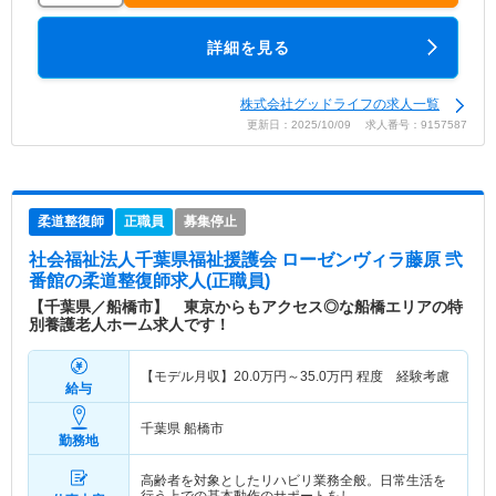
詳細を見る
株式会社グッドライフの求人一覧
更新日：2025/10/09 求人番号：9157587
柔道整復師
正職員
募集停止
社会福祉法人千葉県福祉援護会 ローゼンヴィラ藤原 弐
番館
の柔道整復師求人(正職員)
【千葉県／船橋市】 東京からもアクセス◎な船橋エリアの特
別養護老人ホーム求人です！
【モデル月収】
20.0
万円～
35.0
万円
程度 経験考慮
給与
千葉県 船橋市
勤務地
高齢者を対象としたリハビリ業務全般。日常生活を