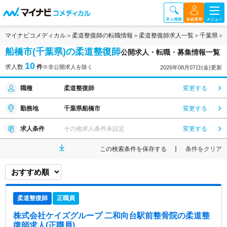
マイナビコメディカル
柔道整復師の転職情報
柔道整復師求人一覧
千葉県
船橋市(千葉県)の柔道整復師
公開求人・転職・募集情報一覧
10
求人数
件
※非公開求人を除く
2026年08月07日(金)更新
職種
柔道整復師
変更する
勤務地
千葉県船橋市
変更する
求人条件
その他求人条件未設定
変更する
この検索条件を保存する
条件をクリア
柔道整復師
正職員
株式会社ケイズグループ 二和向台駅前整骨院
の柔道整
復師求人(正職員)