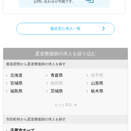
お問い合わせが可能です。
最近見た求人一覧
柔道整復師の求人を絞り込む
都道府県から柔道整復師の求人を探す
北海道
青森県
岩手県
宮城県
秋田県
山形県
福島県
茨城県
栃木県
群馬県
埼玉県
千葉県
もっと見る
東京都
神奈川県
新潟県
山梨県
長野県
富山県
市区町村から柔道整復師の求人を探す
石川県
福井県
岐阜県
静岡県
千葉市すべて
愛知県
三重県