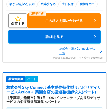
駅から徒歩5分以内
残業少なめ
土日祝休
積極採用中
この求人を問い合わせる
保存する
詳細を見る
株式会社Sky Connectの求人
一覧
更新日：2025/10/08 求人番号：10194638
柔道整復師
パート
株式会社Sky Connect 基本動作特化型リハビリデイサ
ービスAction＋ 薬園台店
の柔道整復師求人(パート)
【千葉県／船橋市】週1日～OK♪インセンティブあり◎デイサ
ービスの柔道整復師募集＜パート＞