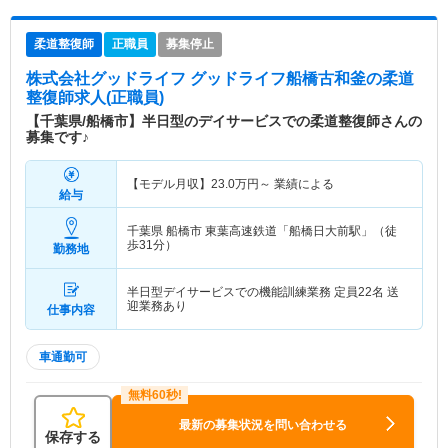
柔道整復師
正職員
募集停止
株式会社グッドライフ グッドライフ船橋古和釜
の柔道
整復師求人(正職員)
【千葉県/船橋市】半日型のデイサービスでの柔道整復師さんの
募集です♪
【モデル月収】
23.0
万円～
業績による
給与
千葉県 船橋市
東葉高速鉄道「船橋日大前駅」（徒
歩31分）
勤務地
半日型デイサービスでの機能訓練業務 定員22名 送
迎業務あり
仕事内容
車通勤可
最新の募集状況を問い合わせる
保存する