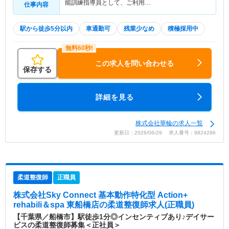
能訓練指導員として、ご利用…
仕事内容
駅から徒歩5分以内
車通勤可
残業少なめ
積極採用中
この求人を問い合わせる
保存する
詳細を見る
株式会社華輪の求人一覧
更新日：2026/06/29 求人番号：9824296
柔道整復師
正職員
株式会社Sky Connect 基本動作特化型 Action+
rehabili＆spa 東船橋店
の柔道整復師求人(正職員)
【千葉県／船橋市】駅徒歩1分◎インセンティブあり♪デイサー
ビスの柔道整復師募集＜正社員＞