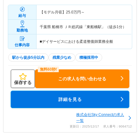
【モデル月収】
25.0
万円～
給与
千葉県 船橋市
ＪＲ総武線「東船橋駅」（徒歩1分）
勤務地
■デイサービスにおける柔道整復師業務全般
仕事内容
駅から徒歩5分以内
残業少なめ
積極採用中
この求人を問い合わせる
保存する
詳細を見る
株式会社Sky Connectの求人
一覧
更新日：2025/12/17 求人番号：9064712