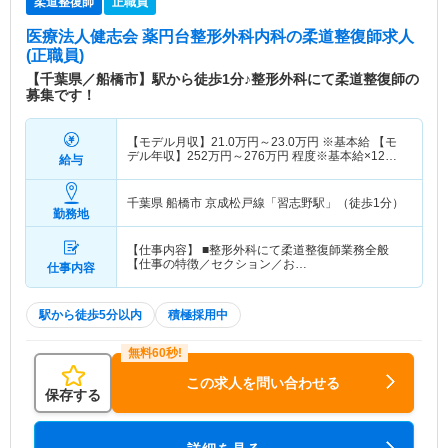
柔道整復師
正職員
医療法人健志会 薬円台整形外科内科
の柔道整復師求人
(正職員)
【千葉県／船橋市】駅から徒歩1分♪整形外科にて柔道整復師の
募集です！
【モデル月収】
21.0
万円～
23.0
万円
※基本給 【モ
デル年収】
252
万円～
276
万円
程度※基本給×12か
給与
月
千葉県 船橋市
京成松戸線「習志野駅」（徒歩1分）
勤務地
【仕事内容】 ■整形外科にて柔道整復師業務全般
【仕事の特徴／セクション／お…
仕事内容
駅から徒歩5分以内
積極採用中
この求人を問い合わせる
保存する