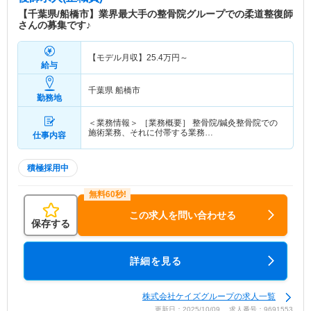
【千葉県/船橋市】業界最大手の整骨院グループでの柔道整復師
さんの募集です♪
【モデル月収】
25.4
万円～
給与
千葉県 船橋市
勤務地
＜業務情報＞ ［業務概要］ 整骨院/鍼灸整骨院での
施術業務、それに付帯する業務…
仕事内容
積極採用中
この求人を問い合わせる
保存する
詳細を見る
株式会社ケイズグループの求人一覧
更新日：2025/10/09 求人番号：9691553