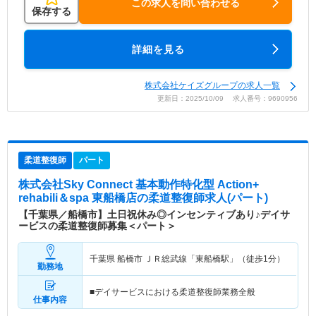
この求人を問い合わせる
保存する
詳細を見る
株式会社ケイズグループの求人一覧
更新日：2025/10/09 求人番号：9690956
柔道整復師
パート
株式会社Sky Connect 基本動作特化型 Action+
rehabili＆spa 東船橋店
の柔道整復師求人(パート)
【千葉県／船橋市】土日祝休み◎インセンティブあり♪デイサ
ービスの柔道整復師募集＜パート＞
千葉県 船橋市
ＪＲ総武線「東船橋駅」（徒歩1分）
勤務地
■デイサービスにおける柔道整復師業務全般
仕事内容