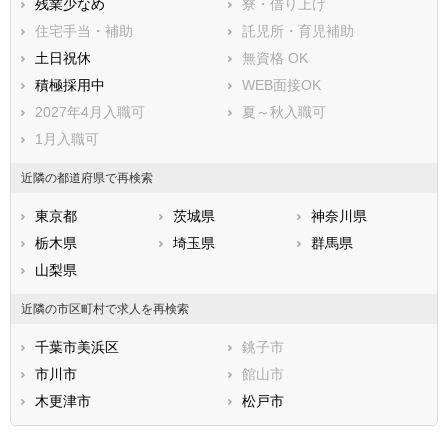
残業少なめ
寮・借り上げ
住宅手当・補助
託児所・育児補助
土日祝休
無資格 OK
積極採用中
WEB面接OK
2027年4月入職可
夏～秋入職可
1月入職可
近隣の都道府県で再検索
東京都
茨城県
神奈川県
栃木県
埼玉県
群馬県
山梨県
近隣の市区町村で求人を再検索
千葉市美浜区
銚子市
市川市
館山市
木更津市
松戸市