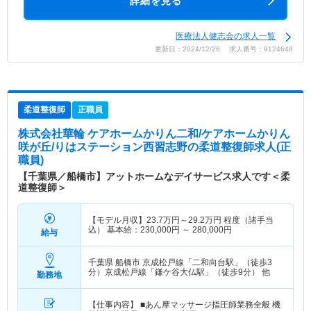
詳細を見る
医療法人健志会の求人一覧
更新日：2024/12/26 求人番号：9124648
柔道整復師
正職員
株式会社華輪 ケアホームかりん二和/ケアホームかりん
咲が丘/りはステーション西習志野
の柔道整復師求人(正
職員)
【千葉県／船橋市】アットホームなデイサービス求人です＜柔
道整復師＞
【モデル月収】
23.7
万円～
29.2
万円
程度（諸手当
込） 基本給：230,000円 ～ 280,000円
給与
千葉県 船橋市
京成松戸線「二和向台駅」（徒歩3
分）京成松戸線「鎌ケ谷大仏駅」（徒歩9分） 他
勤務地
【仕事内容】 ■あん摩マッサージ指圧師業務全般 機