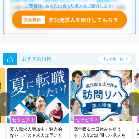
いただくか、お気軽にお問い合わせください。
全国の柔道整復師求人
から検索いただくことも可能です。
無料転職支援サービス
にお申し込みいただくと、ご希望条件をヒアリン
グした上で求人をご提案いたします。
ご希望条件がまだ定まっていない方は
人気の希望条件をピックアップし
た求人特集
をぜひご活用ください。
転職支援の他、情報収集や募集状況の確認も、お気軽にご相談くださ
い。
おすすめ特集
求人特集一覧
セラピスト
セラピスト
夏入職求人増加中！魅力的
高年収＆土日休みを狙え
なセラピスト求人は早いも
る！人気の訪問リハ求人を