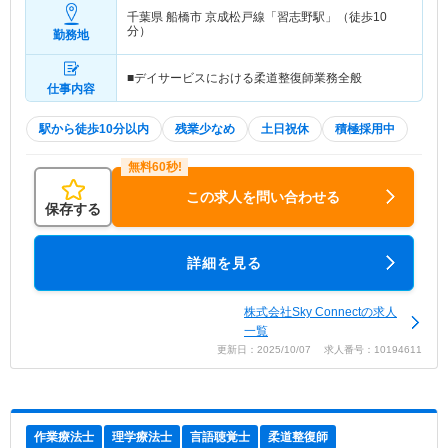
千葉県 船橋市
京成松戸線「習志野駅」（徒歩10
分）
勤務地
■デイサービスにおける柔道整復師業務全般
仕事内容
駅から徒歩10分以内
残業少なめ
土日祝休
積極採用中
この求人を問い合わせる
保存する
詳細を見る
株式会社Sky Connectの求人
一覧
更新日：2025/10/07 求人番号：10194611
作業療法士
理学療法士
言語聴覚士
柔道整復師