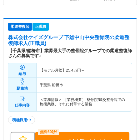
柔道整復師
正職員
株式会社ケイズグループ 下総中山中央整骨院
の柔道整
復師求人(正職員)
【千葉県/船橋市】業界最大手の整骨院グループでの柔道整復師
さんの募集です♪
【モデル月収】
25.4
万円～
給与
千葉県 船橋市
勤務地
＜業務情報＞ ［業務概要］ 整骨院/鍼灸整骨院での
施術業務、それに付帯する業務…
仕事内容
積極採用中