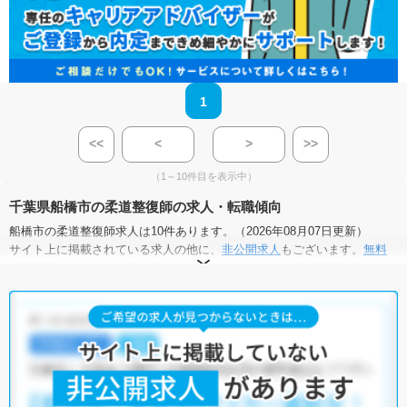
1
<<
<
>
>>
（1～10件目を表示中）
千葉県船橋市の柔道整復師の求人・転職傾向
船橋市の柔道整復師求人は10件あります。（2026年08月07日更新）
サイト上に掲載されている求人の他に、
非公開求人
もございます。
無料
転職支援サービス
にお申し込みいただくと、全求人からご希望条件に合
う求人を提案させていただきます。
船橋市の柔道整復師求人では以下のような条件が人気です。
・
土日祝休
・
積極採用中
・
残業少なめ
・
正社員(正職員)
・
クリニ
ック
・
介護福祉施設
・
整骨院
・
その他
他の条件でも人気の求人がございますので、「こだわり条件」から検索