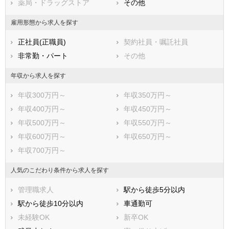
薬局・ドラッグストア
その他
四街道市
袖ケ浦市
八街市
印西市
雇用形態から求人を探す
白井市
富里市
正社員(正職員)
契約社員・嘱託社員
南房総市
匝瑳市
非常勤・パート
その他
香取市
山武市
いすみ市
大網白里市
年収から求人を探す
印旛郡酒々井町
印旛郡栄町
年収300万円～
年収350万円～
香取郡神崎町
香取郡多古町
年収400万円～
年収450万円～
香取郡東庄町
山武郡九十九里町
年収500万円～
年収550万円～
山武郡芝山町
山武郡横芝光町
年収600万円～
年収650万円～
長生郡一宮町
長生郡睦沢町
年収700万円～
長生郡長生村
長生郡白子町
長生郡長柄町
長生郡長南町
人気のこだわり条件から求人を探す
夷隅郡大多喜町
夷隅郡御宿町
管理職求人
駅から徒歩5分以内
安房郡鋸南町
駅から徒歩10分以内
車通勤可
未経験OK
新卒OK