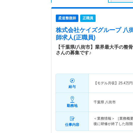
柔道整復師
正職員
株式会社ケイズグループ 八
師求人(正職員)
【千葉県/八街市】業界最大手の整
さんの募集です♪
【モデル月収】
25.4
万円
給与
千葉県 八街市
勤務地
＜業務情報＞ ［業務概要
後に研修が終了した段階
仕事内容