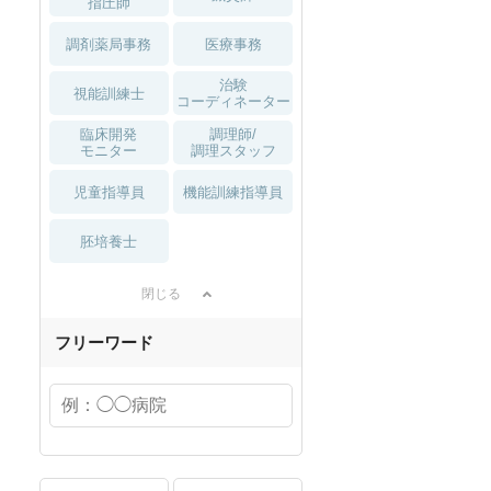
指圧師
人をご紹介！
数え方も解説
調剤薬局事務
医療事務
治験
視能訓練士
コーディネーター
臨床開発
調理師/
モニター
調理スタッフ
児童指導員
機能訓練指導員
胚培養士
閉じる
フリーワード