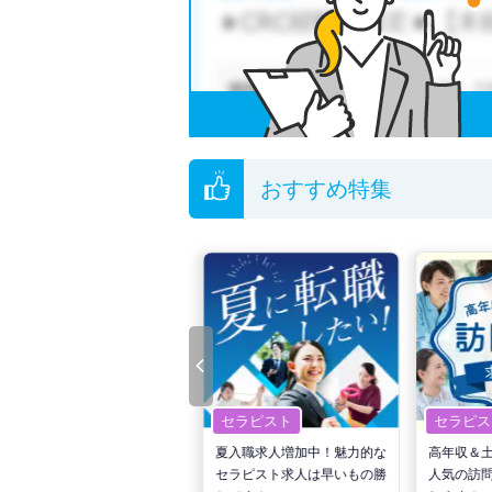
他の条件でも人気の求人がございますので、「
全国の柔道整復師求人
から検索いただくことも
無料転職支援サービス
にお申し込みいただくと
ご希望条件がまだ定まっていない方は
人気の希
転職支援の他、情報収集や募集状況の確認も、
おすすめ特集
セラピスト
セラピスト
セラピス
転職で高収入を狙う！計画的
夏入職求人増加中！魅力的な
高年収＆
な活動でPTの好条件求人を
セラピスト求人は早いもの勝
人気の訪