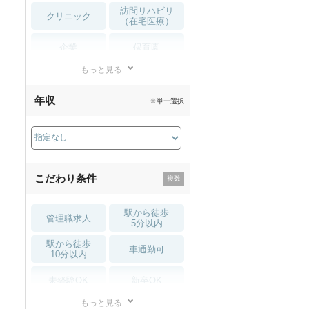
訪問リハビリ
クリニック
（在宅医療）
企業
保育園
もっと見る
小児リハビリ
整骨院
年収
※単一選択
接骨院
訪問マッサージ
薬局・
その他
ドラッグストア
こだわり条件
駅から徒歩
管理職求人
5分以内
駅から徒歩
車通勤可
10分以内
未経験OK
新卒OK
もっと見る