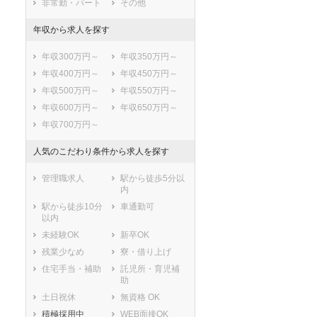
非常勤・パート
その他
香取市
山武市
年収から求人を探す
いすみ市
大網白里市
印旛郡酒々井町
印旛郡栄町
年収300万円～
年収350万円～
香取郡神崎町
香取郡多古町
年収400万円～
年収450万円～
香取郡東庄町
山武郡九十九里
年収500万円～
年収550万円～
町
年収600万円～
年収650万円～
山武郡芝山町
山武郡横芝光町
年収700万円～
長生郡一宮町
長生郡睦沢町
長生郡長生村
長生郡白子町
人気のこだわり条件から求人を探す
長生郡長柄町
長生郡長南町
夷隅郡大多喜町
夷隅郡御宿町
管理職求人
駅から徒歩5分以
内
安房郡鋸南町
駅から徒歩10分
車通勤可
以内
未経験OK
新卒OK
残業少なめ
寮・借り上げ
住宅手当・補助
託児所・育児補
助
土日祝休
無資格 OK
積極採用中
WEB面接OK