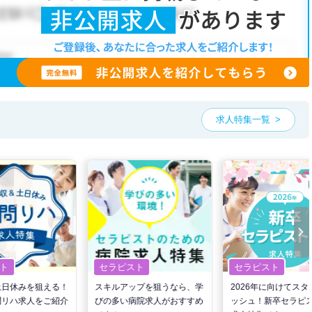
こだわり条件」から検索いただくか、お気軽にお問い合わせください。
可能です。
、ご希望条件をヒアリングした上で求人をご提案いたします。
望条件をピックアップした求人特集
をぜひご活用ください。
お気軽にご相談ください。
求人特集一覧
ト
セラピスト
セラピスト
土日休みを狙える！
スキルアップを狙うなら、学
2026年に向けてスタ
問リハ求人をご紹介
びの多い病院求人がおすすめ
ッシュ！新卒セラピ