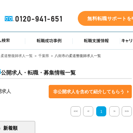
0120-941-651
無料転職サポートを
ド
求人検索
転職成功事例
転職支
柔道整復師求人一覧
千葉県
八街市の柔道整復師求人一覧
師
公開求人・転職・募集情報一覧
開求人
非公開求人を含めて紹介してもらう
<<
<
>
>>
1
新着順