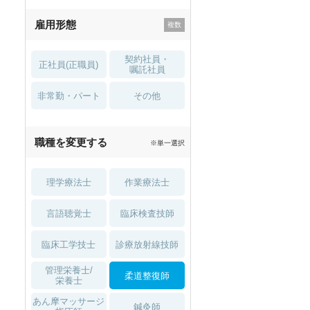
残業少なめ
寮・借り上げ
雇用形態
託児所・
住宅手当・補助
育児補助
契約社員・
正社員(正職員)
土日祝休
無資格 OK
嘱託社員
非常勤・パート
積極採用中
WEB面接OK
その他
2027年4月入職可
夏～秋入職可
職種を変更する
※単一選択
1月入職可
理学療法士
作業療法士
言語聴覚士
臨床検査技師
臨床工学技士
診療放射線技師
セラピスト
セラピスト
管理栄養士/
柔道整復師
栄養士
ートダ
世の中の需要の高まりととも
ワークライフバランス重視派
スト向け
に増加傾向の「介護施設」求
の方へ！なぜ120日が基準？
あん摩マッサージ
鍼灸師