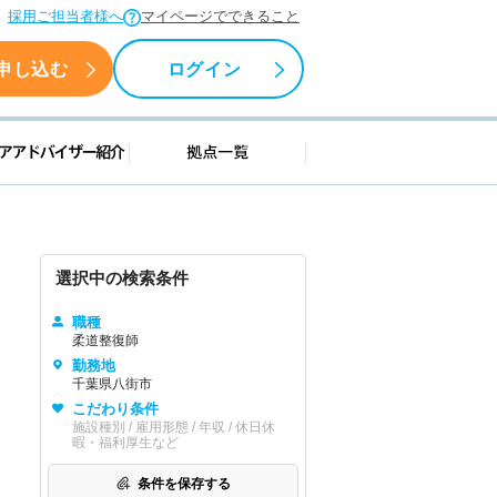
採用ご担当者様へ
マイページでできること
申し込む
ログイン
援情報
キャリアアドバイザー紹介
拠点一覧
選択中の検索条件
職種
柔道整復師
勤務地
千葉県八街市
こだわり条件
施設種別 / 雇用形態 / 年収 / 休日休
暇・福利厚生など
条件を保存する