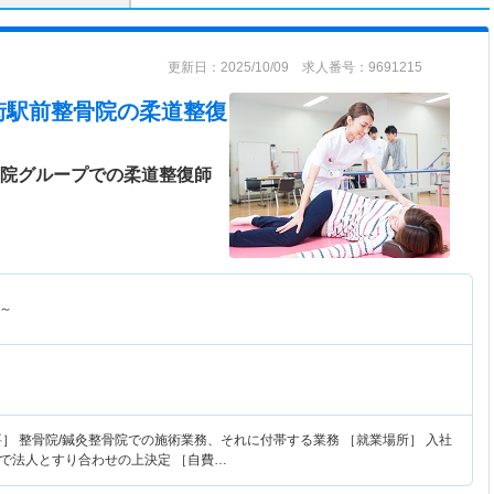
更新日：2025/10/09 求人番号：9691215
街駅前整骨院
の柔道整復
骨院グループでの柔道整復師
～
］ 整骨院/鍼灸整骨院での施術業務、それに付帯する業務 ［就業場所］ 入社
で法人とすり合わせの上決定 ［自費…