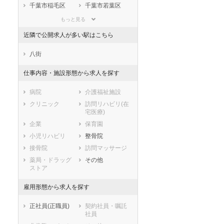
滋賀県
京都府
大阪府
千葉市稲毛区
千葉市若葉区
兵庫県
奈良県
和歌山県
千葉市緑区
千葉市美浜区
もっと見る
鳥取県
島根県
岡山県
市部
近隣で公開求人が多い駅はこちら
広島県
山口県
徳島県
銚子市
市川市
香川県
愛媛県
高知県
船橋市
館山市
八街
福岡県
佐賀県
長崎県
木更津市
松戸市
仕事内容・施設形態から求人を探す
熊本県
大分県
宮崎県
野田市
茂原市
鹿児島県
沖縄県
成田市
佐倉市
病院
介護福祉施設
東金市
旭市
クリニック
訪問リハビリ(在
宅医療)
習志野市
柏市
企業
保育園
勝浦市
市原市
小児リハビリ
整骨院
流山市
八千代市
接骨院
訪問マッサージ
我孫子市
鴨川市
薬局・ドラッグ
その他
鎌ケ谷市
君津市
ストア
富津市
浦安市
四街道市
袖ケ浦市
雇用形態から求人を探す
八街市
印西市
正社員(正職員)
契約社員・嘱託
白井市
富里市
社員
南房総市
匝瑳市