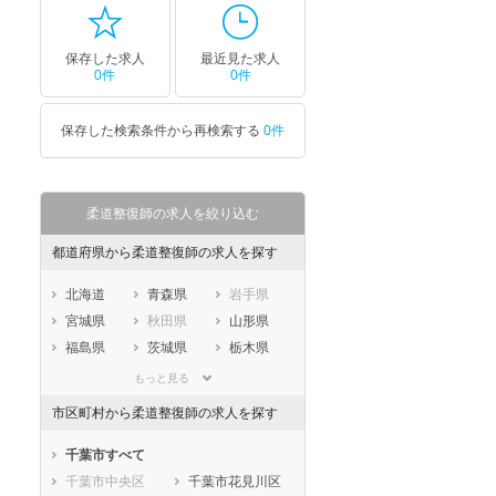
保存した求人
最近見た求人
0件
0件
保存した検索条件から再検索する
0件
柔道整復師の求人を絞り込む
都道府県から柔道整復師の求人を探す
北海道
青森県
岩手県
宮城県
秋田県
山形県
福島県
茨城県
栃木県
群馬県
埼玉県
千葉県
もっと見る
東京都
神奈川県
新潟県
市区町村から柔道整復師の求人を探す
山梨県
長野県
富山県
石川県
福井県
岐阜県
千葉市すべて
静岡県
愛知県
三重県
千葉市中央区
千葉市花見川区