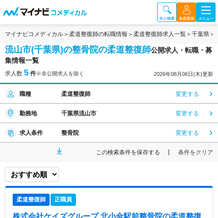
マイナビコメディカル
柔道整復師の転職情報
柔道整復師求人一覧
千葉県
流山市(千葉県)の整骨院の柔道整復師
公開求人・転職・募
集情報一覧
5
求人数
件
※非公開求人を除く
2026年08月06日(木)更新
職種
柔道整復師
変更する
勤務地
千葉県流山市
変更する
求人条件
整骨院
変更する
この検索条件を保存する
条件をクリア
柔道整復師
正職員
株式会社ケイズグループ 北小金駅前整骨院
の柔道整復