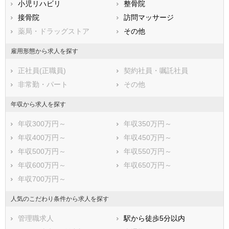
小児リハビリ
整骨院
鹿児島県
沖縄県
接骨院
訪問マッサージ
薬局・ドラッグストア
その他
雇用形態から求人を探す
正社員(正職員)
契約社員・嘱託社員
非常勤・パート
その他
年収から求人を探す
年収300万円～
年収350万円～
年収400万円～
年収450万円～
年収500万円～
年収550万円～
年収600万円～
年収650万円～
年収700万円～
人気のこだわり条件から求人を探す
管理職求人
駅から徒歩5分以内