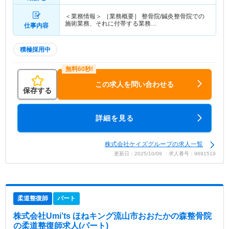
＜業務情報＞ ［業務概要］ 整骨院/鍼灸整骨院での
施術業務、それに付帯する業務…
仕事内容
積極採用中
この求人を問い合わせる
保存する
詳細を見る
株式会社ケイズグループの求人一覧
更新日：2025/10/09 求人番号：9691519
柔道整復師
パート
株式会社Umi’ts ほねキング流山市おおたかの森整骨院
の柔道整復師求人(パート)