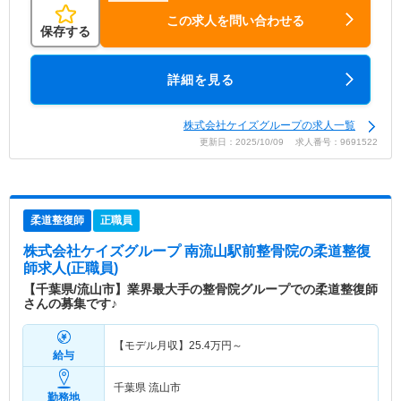
この求人を問い合わせる
保存する
詳細を見る
株式会社ケイズグループの求人一覧
更新日：2025/10/09 求人番号：9691522
柔道整復師
正職員
株式会社ケイズグループ 南流山駅前整骨院
の柔道整復
師求人(正職員)
【千葉県/流山市】業界最大手の整骨院グループでの柔道整復師
さんの募集です♪
【モデル月収】
25.4
万円～
給与
千葉県 流山市
勤務地