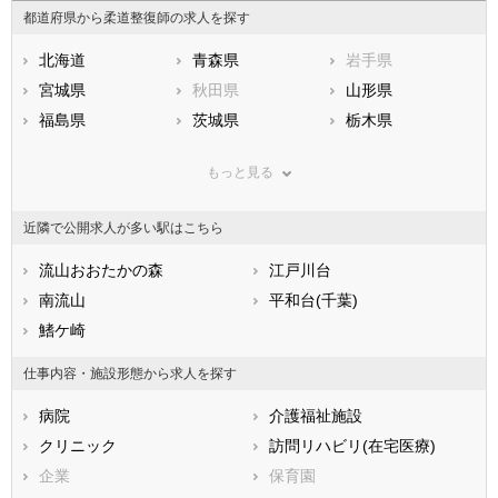
都道府県から柔道整復師の求人を探す
北海道
青森県
岩手県
宮城県
秋田県
山形県
福島県
茨城県
栃木県
群馬県
埼玉県
千葉県
もっと見る
東京都
神奈川県
新潟県
山梨県
長野県
富山県
近隣で公開求人が多い駅はこちら
石川県
福井県
岐阜県
静岡県
流山おおたかの森
愛知県
江戸川台
三重県
滋賀県
南流山
京都府
平和台(千葉)
大阪府
兵庫県
鰭ケ崎
奈良県
和歌山県
鳥取県
島根県
岡山県
仕事内容・施設形態から求人を探す
広島県
山口県
徳島県
病院
介護福祉施設
香川県
愛媛県
高知県
クリニック
訪問リハビリ(在宅医療)
福岡県
佐賀県
長崎県
企業
保育園
熊本県
大分県
宮崎県