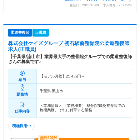
更新日：2025/10/09 求人番号：9691524
柔道整復師
正職員
株式会社ケイズグループ 初石駅前整骨院
の柔道整復師
求人(正職員)
【千葉県/流山市】業界最大手の整骨院グループでの柔道整復師
さんの募集です♪
【モデル月収】
25.4
万円～
給与
千葉県 流山市
勤務地
＜業務情報＞ ［業務概要］ 整骨院/鍼灸整骨院での
施術業務、それに付帯する業務…
仕事内容
積極採用中