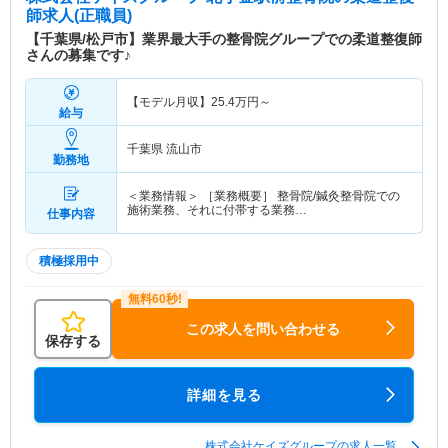
師求人(正職員)
【千葉県/松戸市】業界最大手の整骨院グループでの柔道整復師
さんの募集です♪
【モデル月収】
25.4
万円～
給与
千葉県 流山市
勤務地
＜業務情報＞ ［業務概要］ 整骨院/鍼灸整骨院での
施術業務、それに付帯する業務…
仕事内容
積極採用中
この求人を問い合わせる
保存する
詳細を見る
株式会社ケイズグループの求人一覧