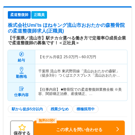
柔道整復師
正職員
株式会社Umi’ts ほねキング流山市おおたかの森整骨院
の柔道整復師求人(正職員)
【千葉県／流山市】駅チカ☆選べる働き方で定着率◎成長企業
で柔道整復師の募集です！＜正社員＞
【モデル月収】
25.0
万円～
60.0
万円
給与
千葉県 流山市
東武野田線「流山おおたかの森駅」
（徒歩3分）つくばエクスプレス「流山おおたかの
勤務地
森駅」（徒歩3分）
【仕事内容】 ■整骨院での柔道整復師業務全般 ※美
容、関節矯正治療、産後矯正、…
仕事内容
駅から徒歩5分以内
残業少なめ
積極採用中
この求人を問い合わせる
保存する