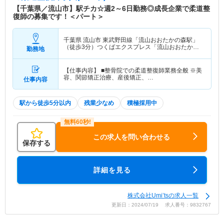
【千葉県／流山市】駅チカ☆週2～6日勤務◎成長企業で柔道整
復師の募集です！＜パート＞
千葉県 流山市
東武野田線「流山おおたかの森駅」
（徒歩3分）つくばエクスプレス「流山おおたかの
勤務地
森駅」（徒歩3分）
【仕事内容】 ■整骨院での柔道整復師業務全般 ※美
容、関節矯正治療、産後矯正、…
仕事内容
駅から徒歩5分以内
残業少なめ
積極採用中
この求人を問い合わせる
保存する
詳細を見る
株式会社Umi’tsの求人一覧
更新日：2024/07/19 求人番号：9832767