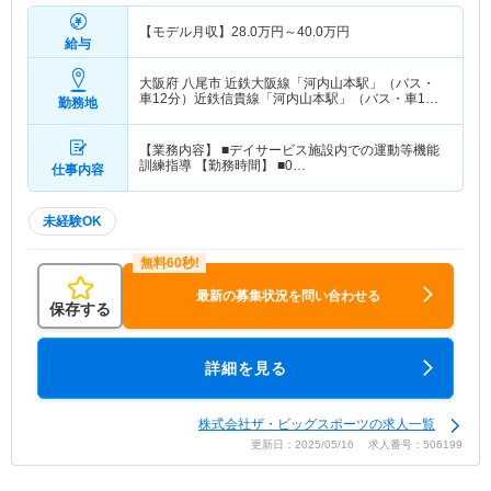
【モデル月収】
28.0
万円～
40.0
万円
給与
大阪府 八尾市
近鉄大阪線「河内山本駅」（バス・
車12分）近鉄信貴線「河内山本駅」（バス・車12
勤務地
分）
【業務内容】 ■デイサービス施設内での運動等機能
訓練指導 【勤務時間】 ■0…
仕事内容
未経験OK
最新の募集状況を問い合わせる
保存する
詳細を見る
株式会社ザ・ビッグスポーツの求人一覧
更新日：2025/05/16 求人番号：506199