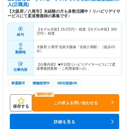
人(正職員)
【大阪府／八尾市】未経験の方も多数活躍中！リハビリデイサ
ービスにて柔道整復師の募集です♪
【モデル月収】
25.0
万円～
程度 【モデル年収】
300
万円～
程度
給与
大阪府 八尾市
近鉄大阪線「近鉄八尾駅」（徒歩23
分）
勤務地
【仕事内容】 ■半日型リハビリデイサービスにて柔
道整復師業務 ・ご利用者様への…
仕事内容
車通勤可
積極採用中
WEB面接OK
この求人を問い合わせる
保存する
詳細を見る