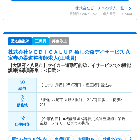
株式会社ビーナスの求人一覧
更新日：2026/07/31 求人番号：9007340
柔道整復師
正職員
募集停止
株式会社ＭＥＤＩＣＡＬＵＰ 癒しの森デイサービス 久
宝寺
の柔道整復師求人(正職員)
【大阪府／八尾市】マイカー通勤可能◎デイサービスでの機能
訓練指導員募集！＜日勤＞
【モデル月収】
25.0
万円～
程度諸手当込み
給与
大阪府 八尾市
近鉄大阪線「久宝寺口駅」（徒歩8
分）
勤務地
【仕事内容】 ■機能訓練指導員（柔道整復師）業務
全般 ・デイサービスでの機能…
仕事内容
駅から徒歩10分以内
車通勤可
未経験OK
残業少なめ
託児