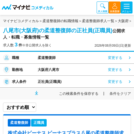
マイナビコメディカル
柔道整復師の転職情報
柔道整復師求人一覧
大阪府
八尾市(大阪府)の柔道整復師の正社員(正職員)
公開求
人・転職・募集情報一覧
3
求人数
件
※非公開求人を除く
2026年08月09日(日)更新
職種
柔道整復師
変更する
勤務地
大阪府八尾市
変更する
求人条件
正社員(正職員)
変更する
この検索条件を保存する
条件をクリア
柔道整復師
正職員
株式会社ビーナス ビーナスプラス八尾
の柔道整復師求