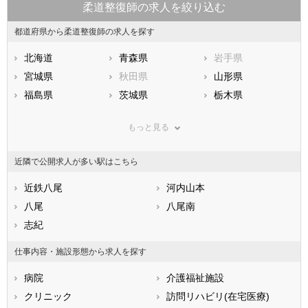
柔道整復師の求人を絞り込む
都道府県から柔道整復師の求人を探す
北海道
青森県
岩手県
宮城県
秋田県
山形県
福島県
茨城県
栃木県
群馬県
埼玉県
千葉県
もっと見る
東京都
神奈川県
新潟県
山梨県
長野県
富山県
近隣で公開求人が多い駅はこちら
石川県
福井県
岐阜県
静岡県
近鉄八尾
愛知県
河内山本
三重県
滋賀県
八尾
京都府
八尾南
大阪府
兵庫県
志紀
奈良県
和歌山県
鳥取県
島根県
岡山県
仕事内容・施設形態から求人を探す
広島県
山口県
徳島県
病院
介護福祉施設
香川県
愛媛県
高知県
クリニック
訪問リハビリ(在宅医療)
福岡県
佐賀県
長崎県