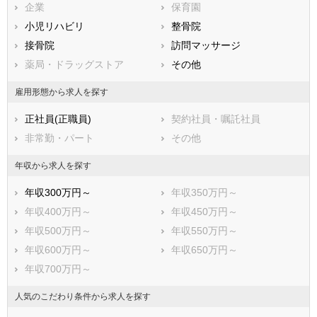
企業
保育園
熊本県
大分県
宮崎県
小児リハビリ
整骨院
鹿児島県
沖縄県
接骨院
訪問マッサージ
薬局・ドラッグストア
その他
雇用形態から求人を探す
正社員(正職員)
契約社員・嘱託社員
非常勤・パート
その他
年収から求人を探す
年収300万円～
年収350万円～
年収400万円～
年収450万円～
年収500万円～
年収550万円～
年収600万円～
年収650万円～
年収700万円～
人気のこだわり条件から求人を探す