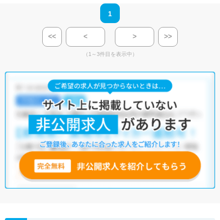
1
<<
<
>
>>
（1～3件目を表示中）