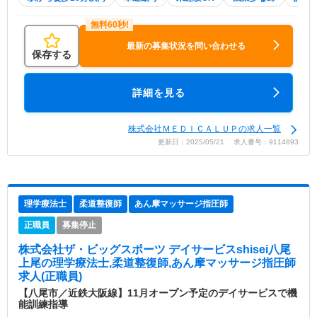
最新の募集状況を問い合わせる
保存する
詳細を見る
株式会社ＭＥＤＩＣＡＬＵＰの求人一覧
更新日：2025/05/21 求人番号：9114893
理学療法士
柔道整復師
あん摩マッサージ指圧師
正職員
募集停止
株式会社ザ・ビッグスポーツ デイサービスshisei八尾
上尾
の理学療法士,柔道整復師,あん摩マッサージ指圧師
求人(正職員)
【八尾市／近鉄大阪線】11月オープン予定のデイサービスで機
能訓練指導